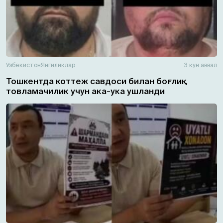
Ўзбекистон
Янгиликлар
3 кун аввал
Тошкентда коттеж савдоси билан боғлиқ
товламачилик учун ака-ука ушланди