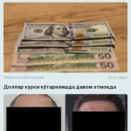
Ўзбекистон
Янгиликлар
3 кун аввал
Доллар курси кўтарилишда давом этмоқда