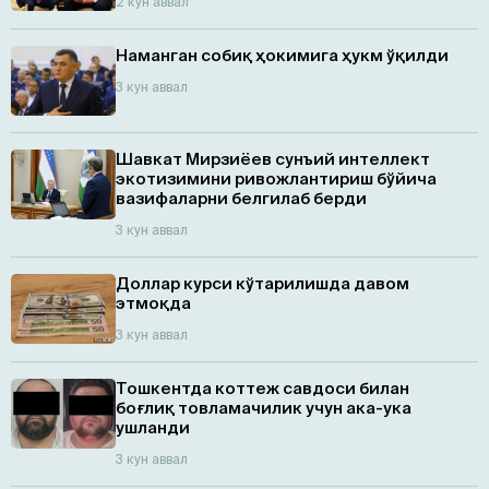
2 кун аввал
Наманган собиқ ҳокимига ҳукм ўқилди
3 кун аввал
Шавкат Мирзиёев сунъий интеллект
экотизимини ривожлантириш бўйича
вазифаларни белгилаб берди
3 кун аввал
Доллар курси кўтарилишда давом
этмоқда
3 кун аввал
Тошкентда коттеж савдоси билан
боғлиқ товламачилик учун ака-ука
ушланди
3 кун аввал