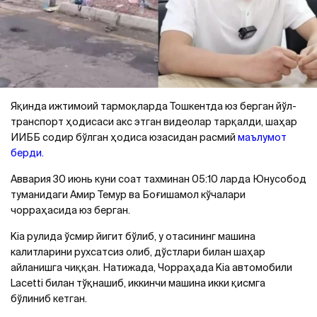
Яқинда ижтимоий тармоқларда Тошкентда юз берган йўл-
транспорт ҳодисаси акс этган видеолар тарқалди, шаҳар
ИИББ содир бўлган ҳодиса юзасидан расмий
маълумот
берди.
Аввария 30 июнь куни соат тахминан 05:10 ларда Юнусобод
туманидаги Амир Темур ва Боғишамол кўчалари
чорраҳасида юз берган.
Kia рулида ўсмир йигит бўлиб, у отасининг машина
калитларини рухсатсиз олиб, дўстлари билан шаҳар
айланишга чиққан. Натижада, Чорраҳада Kia автомобили
Lacetti билан тўқнашиб, иккинчи машина икки қисмга
бўлиниб кетган.