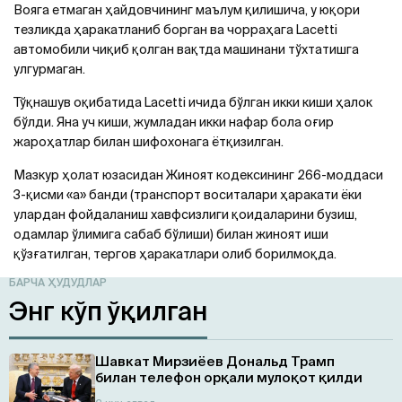
Вояга етмаган ҳайдовчининг маълум қилишича, у юқори
тезликда ҳаракатланиб борган ва чорраҳага Lacetti
автомобили чиқиб қолган вақтда машинани тўхтатишга
улгурмаган.
Тўқнашув оқибатида Lacetti ичида бўлган икки киши ҳалок
бўлди. Яна уч киши, жумладан икки нафар бола оғир
жароҳатлар билан шифохонага ётқизилган.
Мазкур ҳолат юзасидан Жиноят кодексининг 266-моддаси
3-қисми «а» банди (транспорт воситалари ҳаракати ёки
улардан фойдаланиш хавфсизлиги қоидаларини бузиш,
одамлар ўлимига сабаб бўлиши) билан жиноят иши
қўзғатилган, тергов ҳаракатлари олиб борилмоқда.
БАРЧА ҲУДУДЛАР
Энг кўп ўқилган
Шавкат Мирзиёев Дональд Трамп
билан телефон орқали мулоқот қилди