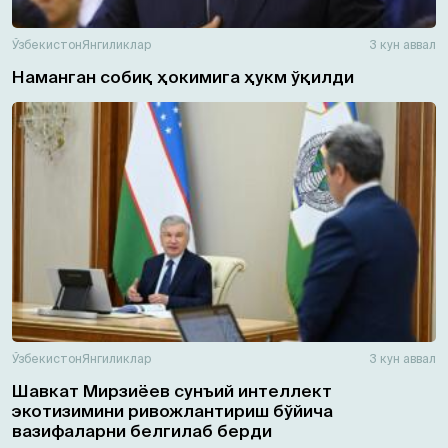
Ўзбекистон
Янгиликлар
3 кун аввал
Наманган собиқ ҳокимига ҳукм ўқилди
Ўзбекистон
Янгиликлар
3 кун аввал
Шавкат Мирзиёев сунъий интеллект
экотизимини ривожлантириш бўйича
вазифаларни белгилаб берди