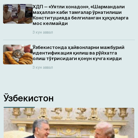
ХДП — «Уятли хонадон», «Шармандали
маҳалла» каби тамғалар ўрнатилиши
Конституцияда белгиланган ҳуқуқларга
мос келмайди
3 кун аввал
Ўзбекистонда ҳайвонларни мажбурий
идентификация қилиш ва рўйхатга
олиш тўғрисидаги қонун кучга кирди
3 кун аввал
Ўзбекистон