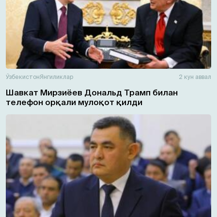
Ўзбекистон
Янгиликлар
2 кун аввал
Шавкат Мирзиёев Дональд Трамп билан
телефон орқали мулоқот қилди