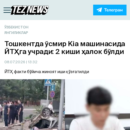
ЎЗБЕКИСТОН
ЯНГИЛИКЛАР
Тошкентда ўсмир Kia машинасида
ЙТҲга учради: 2 киши ҳалок бўлди
08.07.2026
| 13:32
ЙТҲ факти бўйича жиноят иши қўзғатилди