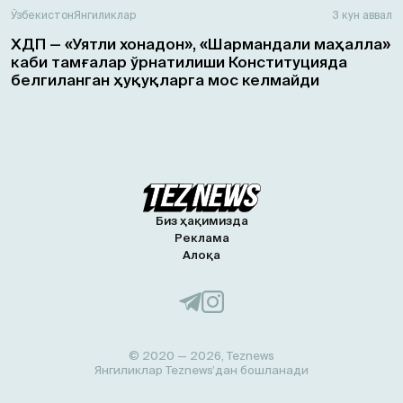
Ўзбекистон
Янгиликлар
3 кун аввал
ХДП — «Уятли хонадон», «Шармандали маҳалла»
каби тамғалар ўрнатилиши Конституцияда
белгиланган ҳуқуқларга мос келмайди
Биз ҳақимизда
Реклама
Алоқа
© 2020 — 2026, Teznews
Янгиликлар Teznews’дан бошланади