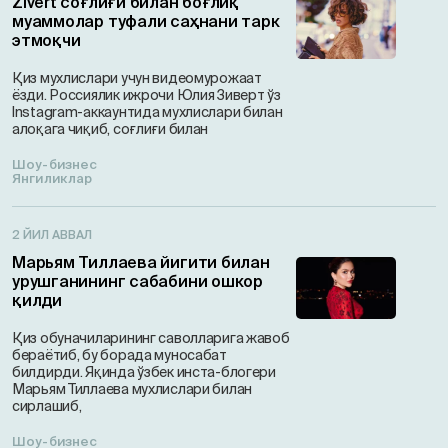
Zivert соғлиғи билан боғлиқ
муаммолар туфали саҳнани тарк
этмоқчи
Қиз мухлислари учун видеомурожаат
ёзди. Россиялик ижрочи Юлия Зиверт ўз
Instagram-aккаунтида мухлислари билан
алоқага чиқиб, соғлиғи билан
Шоу-бизнес
Янгиликлар
2 ЙИЛ АВВАЛ
Марьям Тиллаева йигити билан
урушганининг сабабини ошкор
қилди
Қиз обуначиларининг саволларига жавоб
бераётиб, бу борада муносабат
билдирди. Яқинда ўзбек инста-блогери
Марьям Тиллаева мухлислари билан
сирлашиб,
Шоу-бизнес