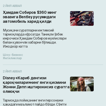
2 ЙИЛ АВВАЛ
Ҳамдам Собиров $360 минг
эвазига Bentley русумидаги
автомобиль харид қилди
Мусиқачи суратларни ижтимоий
тармоқларда кўрсатди. Таниқли ўзбек
ижрочиси Ҳамдам Собиров мухлислари
билан қувончли хабарни бўлишди.
Ижодкор катта
Шоу-бизнес
Янгиликлар
2 ЙИЛ АВВАЛ
Disney «Кариб денгизи
қароқчилари»нинг янги қисмини
Жонни Депп иштирокисиз суратга
олмоқчи
Тармоқда лойиҳанинг янги персонажи
ҳақидаги маълумот пайдо бўлди. Сўнгги