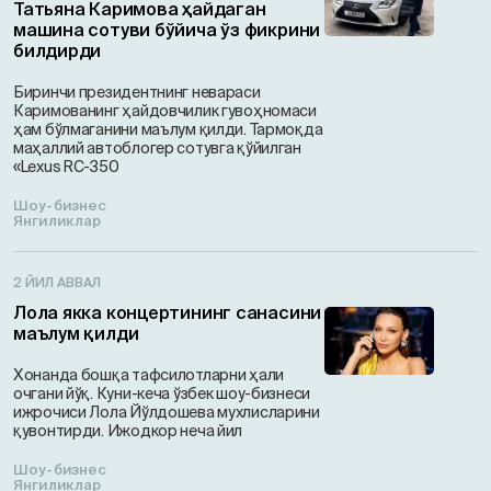
Татьяна Каримова ҳайдаган
машина сотуви бўйича ўз фикрини
билдирди
Биринчи президентнинг невараси
Каримованинг ҳайдовчилик гувоҳномаси
ҳам бўлмаганини маълум қилди. Тармоқда
маҳаллий автоблогер сотувга қўйилган
«Lexus RC-350
Шоу-бизнес
Янгиликлар
2 ЙИЛ АВВАЛ
Лола якка концертининг санасини
маълум қилди
Хонанда бошқа тафсилотларни ҳали
очгани йўқ. Куни-кеча ўзбек шоу-бизнеси
ижрочиси Лола Йўлдошева мухлисларини
қувонтирди. Ижодкор неча йил
Шоу-бизнес
Янгиликлар