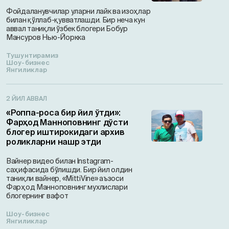
Фойдаланувчилар уларни лайк ва изоҳлар
билан қўллаб-қувватлашди. Бир неча кун
аввал таниқли ўзбек блогери Бобур
Мансуров Нью-Йоркка
Тушунтирамиз
Шоу-бизнес
Янгиликлар
2 ЙИЛ АВВАЛ
«Роппа-роса бир йил ўтди»:
Фарҳод Манноповнинг дўсти
блогер иштирокидаги архив
роликларни нашр этди
Вайнер видео билан Instagram-
саҳифасида бўлишди. Бир йил олдин
таниқли вайнер, «МittiVine» аъзоси
Фарҳод Манноповнинг мухлислари
блогернинг вафот
Шоу-бизнес
Янгиликлар