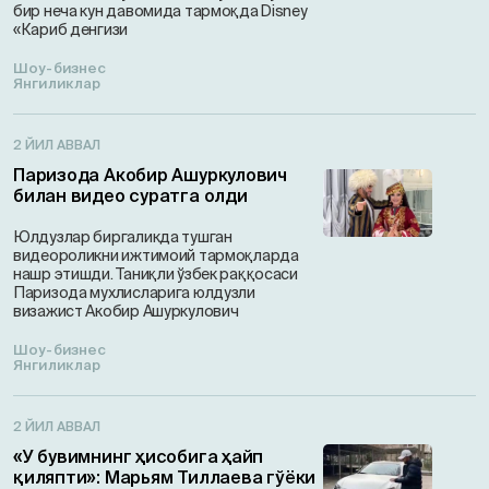
бир неча кун давомида тармоқда Disney
«Кариб денгизи
Шоу-бизнес
Янгиликлар
2 ЙИЛ АВВАЛ
Паризода Акобир Ашуркулович
билан видео суратга олди
Юлдузлар биргаликда тушган
видеороликни ижтимоий тармоқларда
нашр этишди. Таниқли ўзбек раққосаси
Паризода мухлисларига юлдузли
визажист Акобир Ашуркулович
Шоу-бизнес
Янгиликлар
2 ЙИЛ АВВАЛ
«У бувимнинг ҳисобига ҳайп
қиляпти»: Марьям Тиллаева гўёки