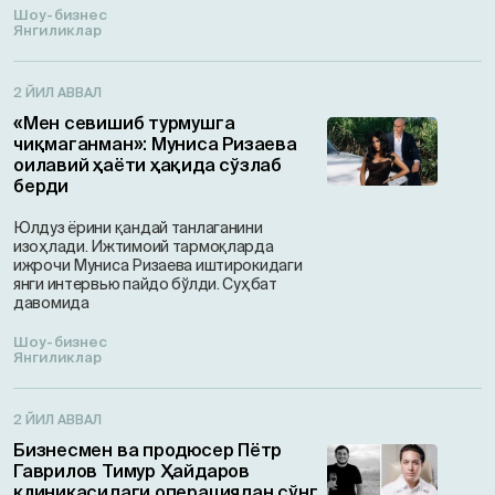
Шоу-бизнес
Янгиликлар
2 ЙИЛ АВВАЛ
«Мен севишиб турмушга
чиқмаганман»: Муниса Ризаева
оилавий ҳаёти ҳақида сўзлаб
берди
Юлдуз ёрини қандай танлаганини
изоҳлади. Ижтимоий тармоқларда
ижрочи Муниса Ризаева иштирокидаги
янги интервью пайдо бўлди. Суҳбат
давомида
Шоу-бизнес
Янгиликлар
2 ЙИЛ АВВАЛ
Бизнесмен ва продюсер Пётр
Гаврилов Тимур Ҳайдаров
клиникасидаги операциядан сўнг