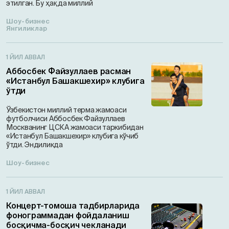
этилган. Бу ҳақда миллий
Шоу-бизнес
Янгиликлар
1 ЙИЛ АВВАЛ
Аббосбек Файзуллаев расман
«Истанбул Башакшехир» клубига
ўтди
Ўзбекистон миллий терма жамоаси
футболчиси Аббосбек Файзуллаев
Москванинг ЦСКА жамоаси таркибидан
«Истанбул Башакшехир» клубига кўчиб
ўтди. Эндиликда
Шоу-бизнес
1 ЙИЛ АВВАЛ
Концерт-томоша тадбирларида
фонограммадан фойдаланиш
босқичма-босқич чекланади