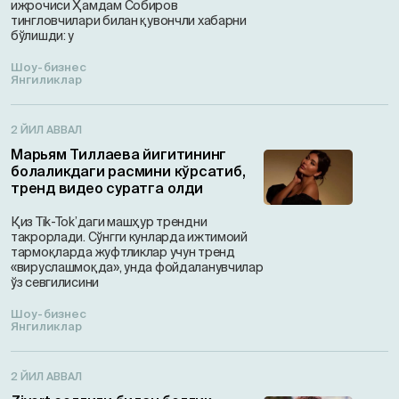
ижрочиси Ҳамдам Собиров
тингловчилари билан қувончли хабарни
бўлишди: у
Шоу-бизнес
Янгиликлар
2 ЙИЛ АВВАЛ
Марьям Тиллаева йигитининг
болаликдаги расмини кўрсатиб,
тренд видео суратга олди
Қиз Tik-Tok’даги машҳур трендни
такрорлади. Сўнгги кунларда ижтимоий
тармоқларда жуфтликлар учун тренд
«вируслашмоқда», унда фойдаланувчилар
ўз севгилисини
Шоу-бизнес
Янгиликлар
2 ЙИЛ АВВАЛ