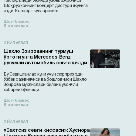
таклиф қилди. Яқинда ўзбек ижрочиси
Шоҳруҳхоннинг концерт дастури якунига
етди. Концерт кунларининг
Шоу-бизнес
Янгиликлар
2 ЙИЛ АВВАЛ
Шаҳло Зоированинг турмуш
ўртоғи унга Mercedes-Benz
русумли автомобиль совға қилди
Бу Севишганлар куни учун сюрприз эди.
Ўзбек ҳажвиячиси ва бошловчиси Шаҳло
Зоирова мухлислари билан қувончли
хабарни бўлишди.
Шоу-бизнес
Янгиликлар
2 ЙИЛ АВВАЛ
«Бахтсиз севги қиссаси»: Ҳуснора
Шодиева Begona sevgim қўшиғига