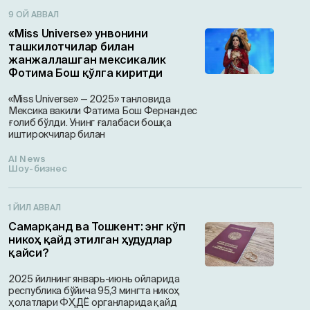
9 ОЙ АВВАЛ
«Miss Universe» унвонини
ташкилотчилар билан
жанжаллашган мексикалик
Фотима Бош қўлга киритди
«Miss Universe» — 2025» танловида
Мексика вакили Фатима Бош Фернандес
ғолиб бўлди. Унинг ғалабаси бошқа
иштирокчилар билан
AI News
Шоу-бизнес
1 ЙИЛ АВВАЛ
Самарқанд ва Тошкент: энг кўп
никоҳ қайд этилган ҳудудлар
қайси?
2025 йилнинг январь-июнь ойларида
республика бўйича 95,3 мингта никоҳ
ҳолатлари ФҲДЁ органларида қайд