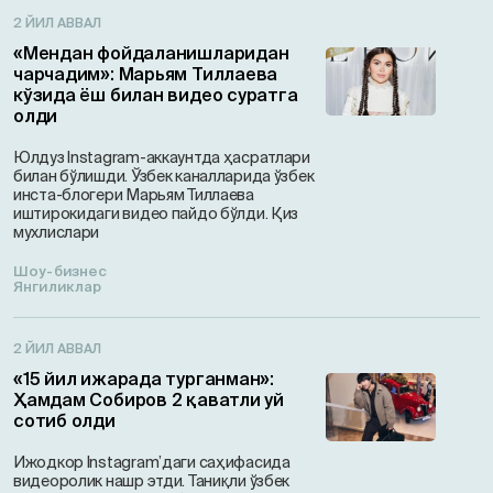
2 ЙИЛ АВВАЛ
«Мендан фойдаланишларидан
чарчадим»: Марьям Тиллаева
кўзида ёш билан видео суратга
олди
Юлдуз Instagram-аккаунтда ҳасратлари
билан бўлишди. Ўзбек каналларида ўзбек
инста-блогери Марьям Тиллаева
иштирокидаги видео пайдо бўлди. Қиз
мухлислари
Шоу-бизнес
Янгиликлар
2 ЙИЛ АВВАЛ
«15 йил ижарада турганман»:
Ҳамдам Собиров 2 қаватли уй
сотиб олди
Ижодкор Instagram’даги саҳифасида
видеоролик нашр этди. Таниқли ўзбек