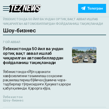
ЎЗБЕКИСТОНДА 50 ЙИЛ ВА УНДАН ОРТИҚ ВАҚТ АВВАЛ ИШЛАБ
ЧИҚАРИЛГАН АВТОМОБИЛЛАРДАН ФОЙДАЛАНИШ ТАҚИҚЛАНАДИ
Шоу-бизнес
7 ОЙ АВВАЛ
Ўзбекистонда 50 йил ва ундан
ортиқ вақт аввал ишлаб
чиқарилган автомобиллардан
фойдаланиш тақиқланади
Ўзбекистонда «Йўл ҳаракати
хавфсизлигини таъминлаш соҳасини
рақамлаштириш бўйича қўшимча чора-
тадбирлар тўғрисида»ги Ҳукумат қарори
қабул қилинди. Қарорга кўра,
Ўзбекистон
Шоу-бизнес