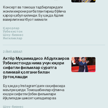
Консерт ва томоша тадбирларидаги
жонли ижрони рағбатлантириш бўйича
қарор қабул қилинди. Бу ҳақда Адлия
вазирлиги матбуот хизмати
Қарорлар
Ўзбекистон
Шоу-бизнес
Янгиликлар
2 ЙИЛ АВВАЛ
Актёр Муҳаммадисо Абдулхаиров
Ўзбекистонда нима учун юқори
сифатли фильмлар суратга
олинмай қолгани билан
ўртоқлашди
Бу ҳақда у Instagram’даги саҳифасида
маълум қилди. Томошабинлар кўпинча
юқори сифатли ўзбек фильмлари
йўқлигидан шикоят қиладилар ва
Шоу-бизнес