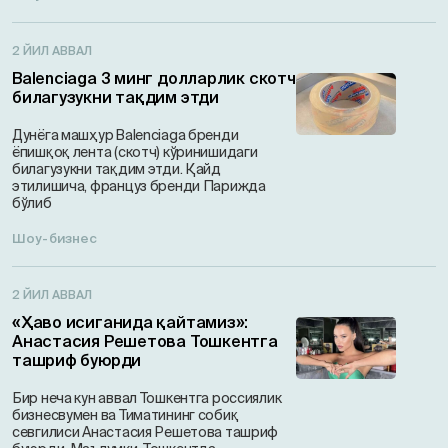
2 ЙИЛ АВВАЛ
Balenciaga 3 минг долларлик скотч
билагузукни тақдим этди
Дунёга машҳур Balenciaga бренди
ёпишқоқ лента (скотч) кўринишидаги
билагузукни тақдим этди. Қайд
этилишича, француз бренди Парижда
бўлиб
Шоу-бизнес
2 ЙИЛ АВВАЛ
«Ҳаво исиганида қайтамиз»:
Анастасия Решетова Тошкентга
ташриф буюрди
Бир неча кун аввал Тошкентга россиялик
бизнесвумен ва Тиматининг собиқ
севгилиси Анастасия Решетова ташриф