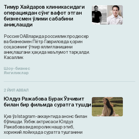
Тимур Хайдаров клиникасидаги
операциядан сўнг вафот этган
бизнесмен ўлими сабабини
аниқлашди
Россия ОАВларида россиялик продюсер
ва бизнесмен Пётр Гавриловда қорин
соҳасининг ўткир яллиғланишини
аниқлашгани ҳақида маълумот тарқалди.
Касаллик
Шоу-бизнес
Янгиликлар
2 ЙИЛ АВВАЛ
Юлдуз Ражабова Бурак Ўзчивит
билан бир фильмда суратга тушди
Қиз ўз Istagram-аккаунтида анонс билан
бўлишди. Ўзбек актрисаси Юлдуз
Ражабова видеоролик нашр этиб,
хорижий лойиҳада суратга тушганини