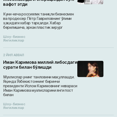
вафот этди
Куни-кеча россиялик таниқли бизнесмен
ва продюсер Пётр Гавриловнинг ўлими
ҳақидаги хабар тарқалди. Хабар
берилишича, эркак пластик хирург
Шоу-бизнес
Янгиликлар
2 ЙИЛ АВВАЛ
Иман Каримова миллий либосдаги
сурати билан бўлишди
Мухлислар унинг танловини мақуллашди.
Яқинда Ўзбекистоннинг биринчи
президенти Ислом Каримовнинг невараси
Иман Каримова мухлисларини янги пост
билан
Шоу-бизнес
Янгиликлар