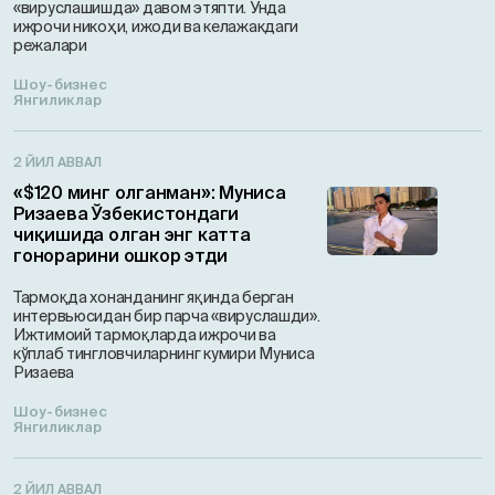
«вируслашишда» давом этяпти. Унда
ижрочи никоҳи, ижоди ва келажакдаги
режалари
Шоу-бизнес
Янгиликлар
2 ЙИЛ АВВАЛ
«$120 минг олганман»: Муниса
Ризаева Ўзбекистондаги
чиқишида олган энг катта
гонорарини ошкор этди
Тармоқда хонанданинг яқинда берган
интервьюсидан бир парча «вируслашди».
Ижтимоий тармоқларда ижрочи ва
кўплаб тингловчиларнинг кумири Муниса
Ризаева
Шоу-бизнес
Янгиликлар
2 ЙИЛ АВВАЛ