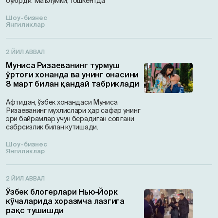
буюрди. Маълумки, Тошкентда
Шоу-бизнес
Янгиликлар
2 ЙИЛ АВВАЛ
Муниса Ризаеванинг турмуш
ўртоғи хонанда ва унинг онасини
8 март билан қандай табриклади
Афтидан, ўзбек хонандаси Муниса
Ризаеванинг мухлислари ҳар сафар унинг
эри байрамлар учун берадиган совғани
сабрсизлик билан кутишади.
Шоу-бизнес
Янгиликлар
2 ЙИЛ АВВАЛ
Ўзбек блогерлари Нью-Йорк
кўчаларида хоразмча лазгига
рақс тушишди