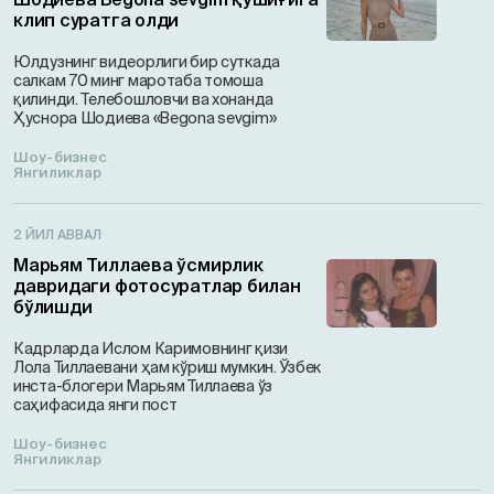
клип суратга олди
Юлдузнинг видеорлиги бир суткада
салкам 70 минг маротаба томоша
қилинди. Телебошловчи ва хонанда
Ҳуснора Шодиева «Begona sevgim»
Шоу-бизнес
Янгиликлар
2 ЙИЛ АВВАЛ
Марьям Тиллаева ўсмирлик
давридаги фотосуратлар билан
бўлишди
Кадрларда Ислом Каримовнинг қизи
Лола Тиллаевани ҳам кўриш мумкин. Ўзбек
инста-блогери Марьям Тиллаева ўз
саҳифасида янги пост
Шоу-бизнес
Янгиликлар