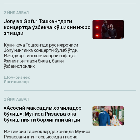
2 ЙИЛ АВВАЛ
Jony ва Gafur Тошкентдаги
концертда ўзбекча қўшиқни ижро
этишди
Куни-кеча Тошкентда рус ижрочиси
Jony’нинг якка концерти бўлиб ўтди.
Ижодкор тингловчиларни нафақат
ўзининг хитлари билан, балки
ўзбекистонлик
Шоу-бизнес
Янгиликлар
2 ЙИЛ АВВАЛ
«Асосий мақсадим ҳомиладор
бўлиш»: Муниса Ризаева она
бўлиш нияти борлигини айтди
Ижтимоий тармоқларда хонанда Муниса
Ризаеванинг интервьюсидан парча