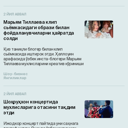
2 ЙИЛ АВВАЛ
Марьям Тиллаева клип
сьёмкасидаги образи билан
фойдаланувчиларни ҳайратда
солди
Қиз таниқли блогер билан клип
сьёмкасида иштирок этди. Ҳеллоуин
арафасида ўзбек инста-блогери Марьям
Тиллаева мухлисларини креатив кўриниши
Шоу-бизнес
Янгиликлар
2 ЙИЛ АВВАЛ
Шоҳруҳхон концертида
мухлисларига отасини тақдим
этди
Ижодкор концерт пайтида уни саҳнага