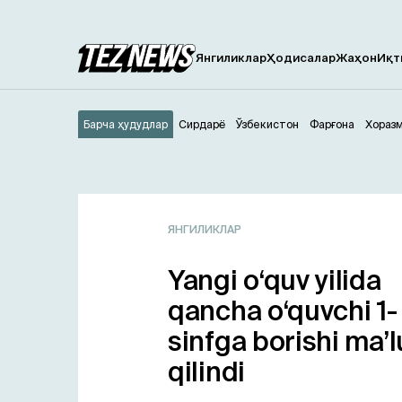
Янгиликлар
Ҳодисалар
Жаҳон
Иқт
Барча ҳудудлар
Сирдарё
Ўзбекистон
Фарғона
Хораз
ЯНГИЛИКЛАР
Yangi o‘quv yilida
qancha o‘quvchi 1-
sinfga borishi ma’
qilindi