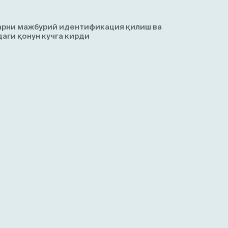
арни мажбурий идентификация қилиш ва
аги қонун кучга кирди