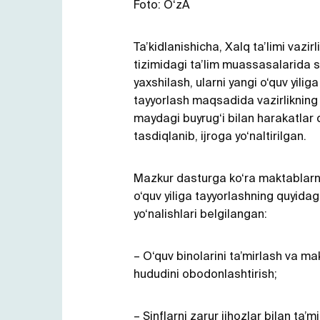
Foto: O‘zA
Ta’kidlanishicha, Xalq ta’limi vazirl
tizimidagi ta’lim muassasalarida s
yaxshilash, ularni yangi o‘quv yiliga
tayyorlash maqsadida vazirlikning
maydagi buyrug‘i bilan harakatlar 
tasdiqlanib, ijroga yo‘naltirilgan.
Mazkur dasturga ko‘ra maktablarn
o‘quv yiliga tayyorlashning quyidag
yo‘nalishlari belgilangan:
– O‘quv binolarini ta’mirlash va m
hududini obodonlashtirish;
– Sinflarni zarur jihozlar bilan ta’m