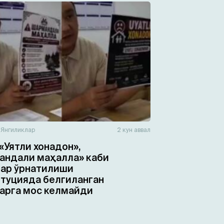
н
Янгиликлар
2 кун аввал
«Уятли хонадон»,
ндали маҳалла» каби
ар ўрнатилиши
туцияда белгиланган
арга мос келмайди