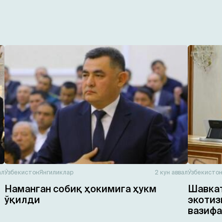
ал
Ўзбекистон
Янгиликлар
2 кун аввал
Ўзбекисто
Наманган собиқ ҳокимига ҳукм
Шавкат
ўқилди
экотиз
вазифа