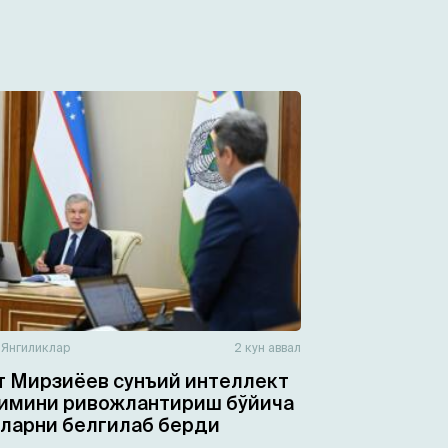
н
Янгиликлар
2 кун аввал
 Мирзиёев сунъий интеллект
имини ривожлантириш бўйича
ларни белгилаб берди