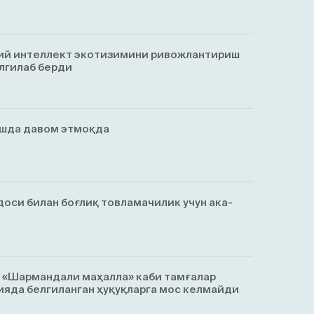
ий интеллект экотизимини ривожлантириш
лгилаб берди
ишда давом этмоқда
оси билан боғлиқ товламачилик учун ака-
, «Шармандали маҳалла» каби тамғалар
яда белгиланган ҳуқуқларга мос келмайди