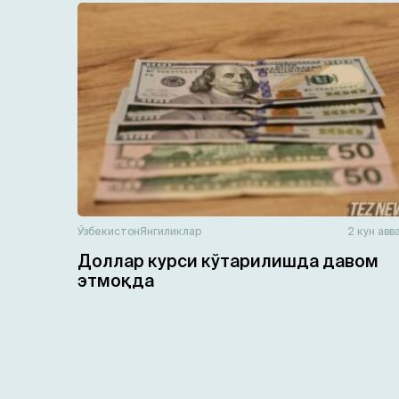
Ўзбекистон
Янгиликлар
2 кун авв
Доллар курси кўтарилишда давом
этмоқда