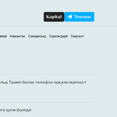
воий
Наманган
Самарканд
Сурхондарё
Тошкент
льд Трамп билан телефон орқали мулоқот
га ҳукм ўқилди