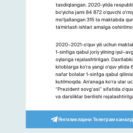
tasdiqlangan. 2020-yilda respubl
bo‘yicha jami 84 872 o‘quvchi o‘rn
mo‘ljallangan 315 ta maktabda quri
ta’mirlash ishlari amalga oshirilm
2020–2021-o‘quv yili uchun makta
1-sinfiga qabul joriy yilning iyul–av
oylariga rejalashtirilgan. Dastlabk
kitoblarga ko‘ra yangi o‘quv yilida 
nafar bolalar 1-sinfga qabul qilinis
kutilmoqda. An’anaga ko‘ra ular u
“Prezident sovg‘asi” sifatida o‘quv 
va darsliklar berilishi rejalashtirilg
Янгиликларни Телеграм каналд