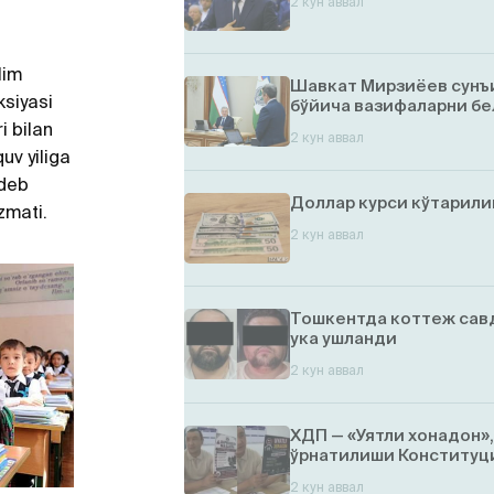
2 кун аввал
lim
Шавкат Мирзиёев сунъ
ksiyasi
бўйича вазифаларни бе
i bilan
2 кун аввал
uv yiliga
 deb
Доллар курси кўтарил
zmati.
2 кун аввал
Тошкентда коттеж савд
ука ушланди
2 кун аввал
ХДП — «Уятли хонадон»
ўрнатилиши Конституци
2 кун аввал