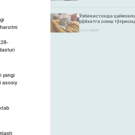
Ўзбекистонда ҳайвонл
igi
рўйхатга олиш тўғрисид
haroitni
2 кун аввал
 28-
dasturi
i yangi
i asosiy
aktab
inlash;