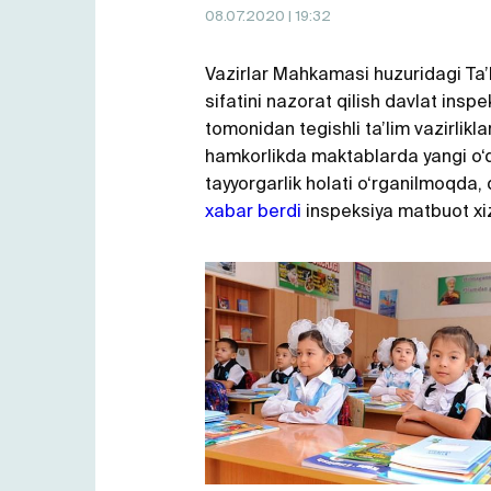
08.07.2020
| 19:32
Vazirlar Mahkamasi huzuridagi Ta’
sifatini nazorat qilish davlat inspe
tomonidan tegishli ta’lim vazirliklar
hamkorlikda maktablarda yangi o‘q
tayyorgarlik holati o‘rganilmoqda,
xabar berdi
inspeksiya matbuot xi