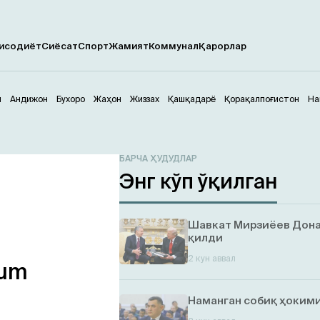
исодиёт
Сиёсат
Спорт
Жамият
Коммунал
Қарорлар
м
Андижон
Бухоро
Жаҳон
Жиззах
Қашқадарё
Қорақалпоғистон
На
БАРЧА ҲУДУДЛАР
Энг кўп ўқилган
Шавкат Мирзиёев Дона
қилди
2 кун аввал
lum
Наманган собиқ ҳокими