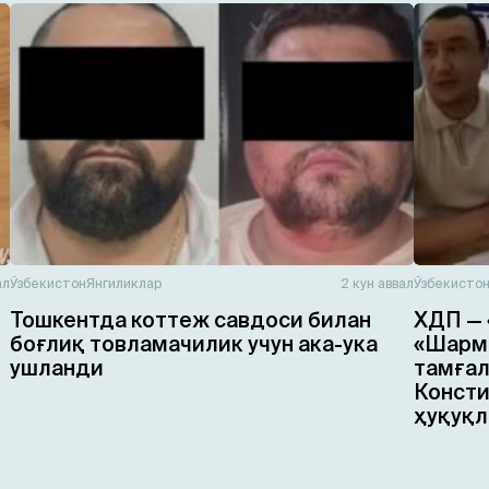
ал
Ўзбекистон
Янгиликлар
2 кун аввал
Ўзбекисто
Тошкентда коттеж савдоси билан
ХДП — 
боғлиқ товламачилик учун ака-ука
«Шарма
ушланди
тамғал
Консти
ҳуқуқл