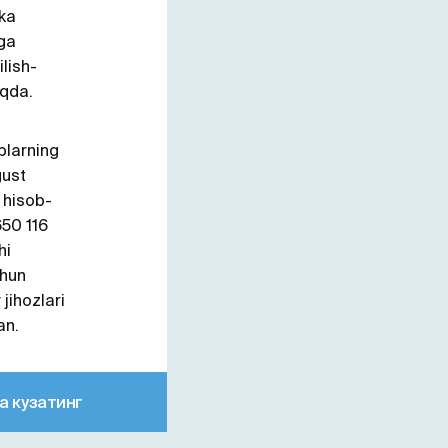
ika
iga
lish-
oqda.
blarning
gust
i hisob-
650 116
hi
chun
jihozlari
an.
а кузатинг