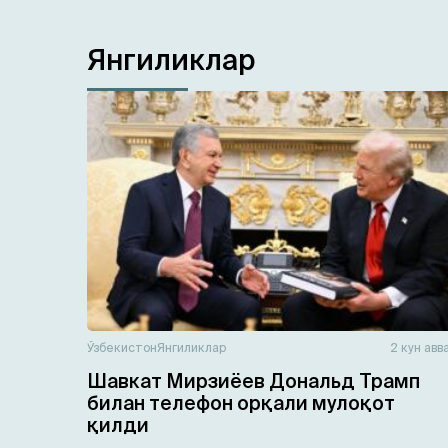
Янгиликлар
Ўзбекистон
Янгиликлар
2 кун авв
Шавкат Мирзиёев Дональд Трамп
билан телефон орқали мулоқот
қилди