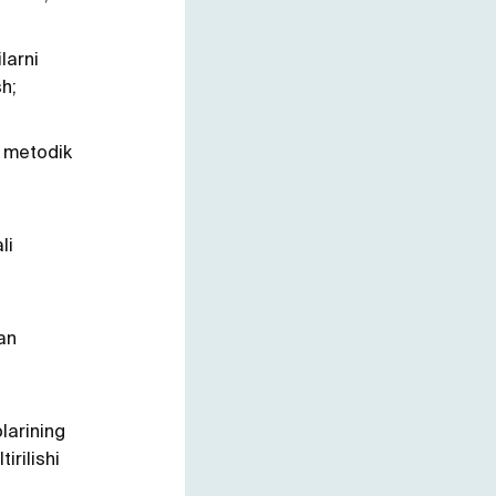
ilarni
sh;
a metodik
li
dan
larining
irilishi