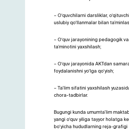
– O‘quvchilarni darsliklar, o‘qituvch
uslubiy qo‘llanmalar bilan ta’minla
– O‘quv jarayonining pedagogik v
ta’minotini yaxshilash;
– O‘quv jarayonida AKTdan samara
foydalanishni yo‘lga qo‘yish;
– Ta’lim sifatini yaxshilash yuzasi
chora-tadbirlar.
Bugungi kunda umumta’lim maktab
yangi o‘quv yiliga tayyor holatga kelt
bo‘yicha hududlarning reja-grafigi