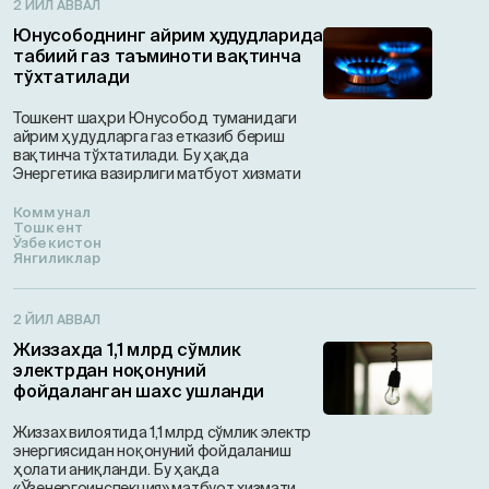
2 ЙИЛ АВВАЛ
Юнусободнинг айрим ҳудудларида
табиий газ таъминоти вақтинча
тўхтатилади
Тошкент шаҳри Юнусобод туманидаги
айрим ҳудудларга газ етказиб бериш
вақтинча тўхтатилади. Бу ҳақда
Энергетика вазирлиги матбуот хизмати
Коммунал
Тошкент
Ўзбекистон
Янгиликлар
2 ЙИЛ АВВАЛ
Жиззахда 1,1 млрд сўмлик
электрдан ноқонуний
фойдаланган шахс ушланди
Жиззах вилоятида 1,1 млрд сўмлик электр
энергиясидан ноқонуний фойдаланиш
ҳолати аниқланди. Бу ҳақда
«Ўзенергоинспекция» матбуот хизмати