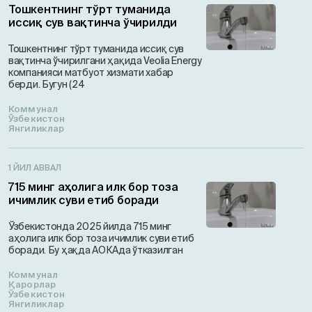
Тошкентнинг тўрт туманида
иссиқ сув вақтинча ўчирилди
Тошкентнинг тўрт туманида иссиқ сув
вақтинча ўчирилгани ҳақида Veolia Energy
компанияси матбуот хизмати хабар
берди. Бугун (24
Коммунал
Ўзбекистон
Янгиликлар
1 ЙИЛ АВВАЛ
715 минг аҳолига илк бор тоза
ичимлик суви етиб боради
Ўзбекистонда 2025 йилда 715 минг
аҳолига илк бор тоза ичимлик суви етиб
боради. Бу ҳақда АОКАда ўтказилган
Коммунал
Қарорлар
Ўзбекистон
Янгиликлар