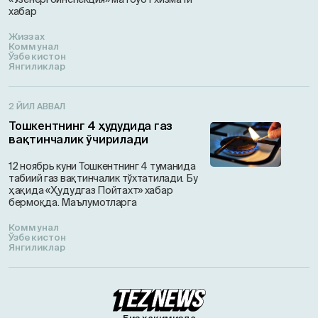
хабар
Жиззах
Коммунал
Ўзбекистон
Янгиликлар
2 ЙИЛ АВВАЛ
Тошкентнинг 4 ҳудудида газ
вақтинчалик ўчирилади
12 ноябрь куни Тошкентнинг 4 туманида
табиий газ вақтинчалик тўхтатилади. Бу
ҳақида «Ҳудудгаз Пойтахт» хабар
бермоқда. Маълумотларга
Коммунал
Ўзбекистон
Янгиликлар