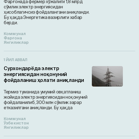
Фарғонада фермер хўжалиги 1,8 млрд
сўмлик электр энергиясидан
ҳисоблагичсиз фойдалангани аниқланди.
Бу ҳақда Энергетика вазирлиги хабар
берди.
Коммунал
Фарғона
Янгиликлар
1 ЙИЛ АВВАЛ
Сурхондарёда электр
энергиясидан ноқонуний
фойдаланиш ҳолати аниқланди
Термиз туманида умумий овқатланиш
жойида электр энергиясидан ноқонуний
фойдаланилиб, 300 млн сўмлик зарар
етказилгани аниқланди. Бу ҳақда
Коммунал
Ўзбекистон
Янгиликлар