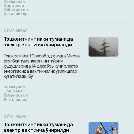
Коммунал
Қарорлар
Ўзбекистон
Янгиликлар
2 ЙИЛ АВВАЛ
Тошкентнинг икки туманида
электр вақтинча ўчирилади
Тошкентнинг Юнусобод ҳамда Мирзо
Улуғбек туманларининг айрим
ҳудудларида 14 декабрь куни электр
энергиясида вақтинчалик узилишлар
кузатилади. Бу
Коммунал
Тошкент
Ўзбекистон
Янгиликлар
2 ЙИЛ АВВАЛ
Тошкентнинг икки туманида
электр вақтинча ўчирилди