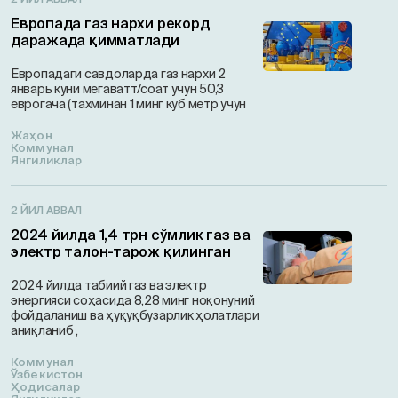
Европада газ нархи рекорд
даражада қимматлади
Европадаги савдоларда газ нархи 2
январь куни мегаватт/соат учун 50,3
еврогача (тахминан 1 минг куб метр учун
Жаҳон
Коммунал
Янгиликлар
2 ЙИЛ АВВАЛ
2024 йилда 1,4 трн сўмлик газ ва
электр талон-тарож қилинган
2024 йилда табиий газ ва электр
энергияси соҳасида 8,28 минг ноқонуний
фойдаланиш ва ҳуқуқбузарлик ҳолатлари
аниқланиб ,
Коммунал
Ўзбекистон
Ҳодисалар