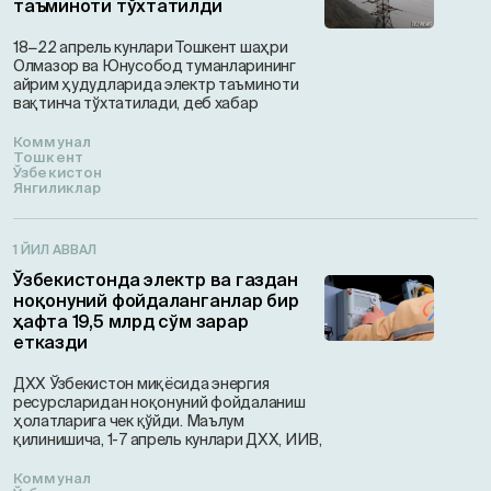
таъминоти тўхтатилди
18−22 апрель кунлари Тошкент шаҳри
Олмазор ва Юнусобод туманларининг
айрим ҳудудларида электр таъминоти
вақтинча тўхтатилади, деб хабар
Коммунал
Тошкент
Ўзбекистон
Янгиликлар
1 ЙИЛ АВВАЛ
Ўзбекистонда электр ва газдан
ноқонуний фойдаланганлар бир
ҳафта 19,5 млрд сўм зарар
етказди
ДХХ Ўзбекистон миқёсида энергия
ресурсларидан ноқонуний фойдаланиш
ҳолатларига чек қўйди. Маълум
қилинишича, 1-7 апрель кунлари ДХХ, ИИВ,
Коммунал