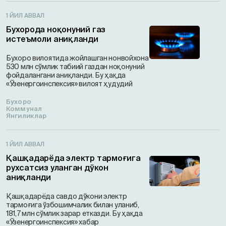
1 ЙИЛ АВВАЛ
Бухорода ноқонуний газ
истеъмоли аниқланди
Бухоро вилоятида жойлашган нонвойхона
530 млн сўмлик табиий газдан ноқонуний
фойдалангани аниқланди. Бу ҳақда
«Ўзенергоинспексия» вилоят ҳудудий
Бухоро
Коммунал
Янгиликлар
1 ЙИЛ АВВАЛ
Қашқадарёда электр тармоғига
рухсатсиз уланган дўкон
аниқланди
Қашқадарёда савдо дўкони электр
тармоғига ўзбошимчалик билан уланиб,
181,7 млн сўмлик зарар етказди. Бу ҳақда
«Ўзенергоинспексия» хабар