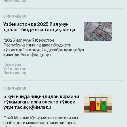
Янгиликлар
2 ЙИЛ АВВАЛ
Ўзбекистонда 2025 йил учун
давлат бюджети тасдиқланди
“2025 йил учун Ўзбекистон
Республикасининг давлат бюджети
тўғрисида”ги қонун 24 декабрь куни қабул
қилинди. Унга кўра, қонун
Коммунал
Ўзбекистон
Янгиликлар
2 ЙИЛ АВВАЛ
5 кун ичида чиқиндидан қарзини
тўламаганларга электр тўлови
учун тақиқ қўйилади
Олий Мажлис Қонунчилик палатасининг
навбатдаги мажлисида чиқиндиларни