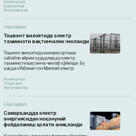
Коммунал
Қарорлар
Янгиликлар
1 ЙИЛ АВВАЛ
Тошкент вилоятида электр
таъминоти вақтинчалик чекланди
Тошкент вилоятида юклама ортиши
сабабли айрим ҳудудларда электр
таъминоти вақтинча чеклаб қўйилди. Бу
ҳақда «Ўзбекистон Миллий электр
Коммунал
Тошкент
Янгиликлар
1 ЙИЛ АВВАЛ
Самарқандда электр
энергиясидан ноқонуний
фойдаланиш ҳолати аниқланди