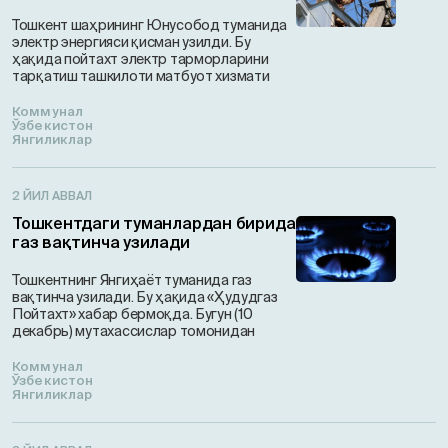
Тошкент шаҳрининг Юнусобод туманида
электр энергияси қисман узилди. Бу
ҳақида пойтaхт электр тарморларини
тарқатиш ташкилоти матбуот хизмати
Коммунал
Ўзбекистон
Янгиликлар
2 ЙИЛ АВВАЛ
Тошкентдаги туманлардан бирида
газ вақтинча узилади
Тошкентнинг Янгиҳаёт туманида газ
вақтинча узилади. Бу ҳақида «Ҳудудгаз
Пойтахт» хабар бермоқда. Бугун (10
декабрь) мутахассислар томонидан
Коммунал
Ўзбекистон
Янгиликлар