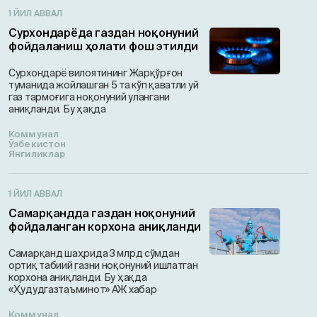
1 ЙИЛ АВВАЛ
Сурхондарёда газдан ноқонуний
фойдаланиш ҳолати фош этилди
Сурхондарё вилоятининг Жарқўрғон
туманида жойлашган 5 та кўп қаватли уй
газ тармоғига ноқонуний улангани
аниқланди. Бу ҳақда
Коммунал
Ўзбекистон
Янгиликлар
1 ЙИЛ АВВАЛ
Самарқандда газдан ноқонуний
фойдаланган корхона аниқланди
Самарқанд шаҳрида 3 млрд сўмдан
ортиқ табиий газни ноқонуний ишлатган
корхона аниқланди. Бу ҳақда
«Ҳудудгазтаъминот» АЖ хабар
Коммунал