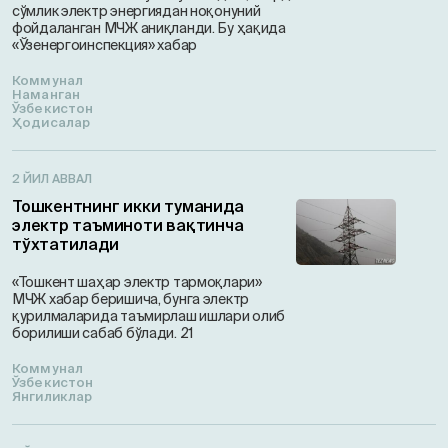
сўмлик электр энергиядан ноқонуний
фойдаланган МЧЖ аниқланди. Бу ҳақида
«Ўзенергоинспекция» хабар
Коммунал
Наманган
Ўзбекистон
Ҳодисалар
2 ЙИЛ АВВАЛ
Тошкентнинг икки туманида
электр таъминоти вақтинча
тўхтатилади
«Тошкент шаҳар электр тармоқлари»
МЧЖ хабар беришича, бунга электр
қурилмаларида таъмирлаш ишлари олиб
борилиши сабаб бўлади. 21
Коммунал
Ўзбекистон
Янгиликлар