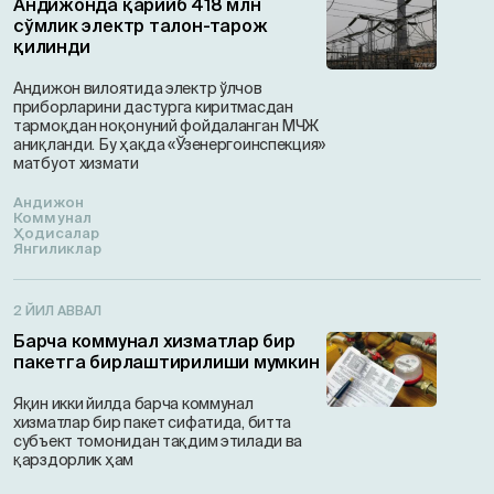
Андижонда қарийб 418 млн
сўмлик электр талон-тарож
қилинди
Андижон вилоятида электр ўлчов
приборларини дастурга киритмасдан
тармоқдан ноқонуний фойдаланган МЧЖ
аниқланди. Бу ҳақда «Ўзенергоинспекция»
матбуот хизмати
Андижон
Коммунал
Ҳодисалар
Янгиликлар
2 ЙИЛ АВВАЛ
Барча коммунал хизматлар бир
пакетга бирлаштирилиши мумкин
Яқин икки йилда барча коммунал
хизматлар бир пакет сифатида, битта
субъект томонидан тақдим этилади ва
қарздорлик ҳам