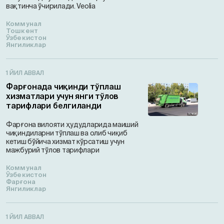
вақтинча ўчирилади. Veolia
Коммунал
Тошкент
Ўзбекистон
Янгиликлар
1 ЙИЛ АВВАЛ
Фарғонада чиқинди тўплаш
хизматлари учун янги тўлов
тарифлари белгиланди
Фарғона вилояти ҳудудларида маиший
чиқиндиларни тўплаш ва олиб чиқиб
кетиш бўйича хизмат кўрсатиш учун
мажбурий тўлов тарифлари
Коммунал
Ўзбекистон
Фарғона
Янгиликлар
1 ЙИЛ АВВАЛ