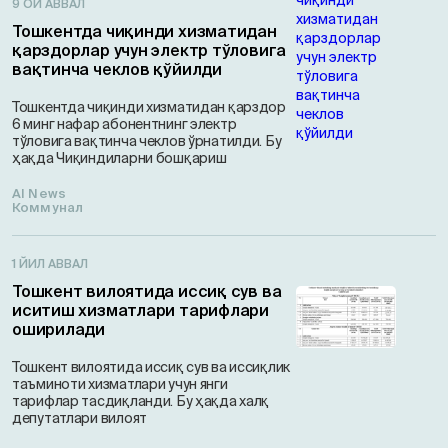
9 ОЙ АВВАЛ
Тошкентда чиқинди хизматидан
қарздорлар учун электр тўловига
вақтинча чеклов қўйилди
Тошкентда чиқинди хизматидан қарздор
6 минг нафар абонентнинг электр
тўловига вақтинча чеклов ўрнатилди. Бу
ҳақда Чиқиндиларни бошқариш
AI News
Коммунал
1 ЙИЛ АВВАЛ
Тошкент вилоятида иссиқ сув ва
иситиш хизматлари тарифлари
оширилади
Тошкент вилоятида иссиқ сув ва иссиқлик
таъминоти хизматлари учун янги
тарифлар тасдиқланди. Бу ҳақда халқ
депутатлари вилоят