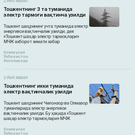
2 ЙИЛ АВВАЛ
Тошкентнинг 3 та туманида
электр тармоғи вақтинча узилди
Тошкент шаҳрининг учта туманида электр
энергияси вақтинчалик узилди, дея
«Тошкент шаҳар электр тармоқлари»
МЧЖ ахборот химати хабар
Коммунал
Ўзбекистон
Янгиликлар
2 ЙИЛ АВВАЛ
Тошкентнинг икки туманида
электр вақтинчалик узилди
Тошкент шаҳрининг Чилонзор ва Олмазор
туманларида электр энергияси
вақтинчалик узилди. Бу ҳақида «Тошкент
шаҳар электр тармоқлари» МЧЖ
Коммунал
Ўзбекистон