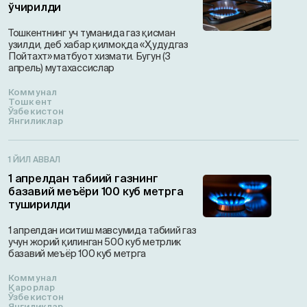
ўчирилди
Тошкентнинг уч туманида газ қисман
узилди, деб хабар қилмоқда «Ҳудудгаз
Пойтахт» матбуот хизмати. Бугун (3
апрель) мутахассислар
Коммунал
Тошкент
Ўзбекистон
Янгиликлар
1 ЙИЛ АВВАЛ
1 апрелдан табиий газнинг
базавий меъёри 100 куб метрга
туширилди
1 апрелдан иситиш мавсумида табиий газ
учун жорий қилинган 500 куб метрлик
базавий меъёр 100 куб метрга
Коммунал
Қарорлар
Ўзбекистон
Янгиликлар