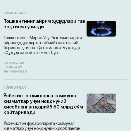
1 ЙИЛ АВВАЛ
Тошкентнинг айрим ҳудудлари газ
вақтинча узилди
Тошкентнинг Мирзо Улуғбек туманидаги
айрим ҳудудларда табиий газ етказиб
бериш вақтинча тўхтатилади. Бу ҳақда
«Ҳудудгаз пойтахт» матбуот
Коммунал
Тошкент
Янгиликлар
1 ЙИЛ АВВАЛ
Ўзбекистонликларга коммунал
хизматлар учун ноқонуний
ҳисобланган қарийб 50 млрд сўм
қайтарилади
Ўзбекистон фуқароларига коммунал
хизматлар учун ноқонуний ҳисобланган