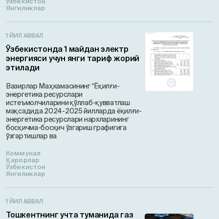
Ўзбекистон
Янгиликлар
1 ЙИЛ АВВАЛ
Ўзбекистонда 1 майдан электр
энергияси учун янги тариф жорий
этилади
Вазирлар Маҳкамасининг “Ёқилғи-
энергетика ресурслари
истеъмолчиларини қўллаб-қувватлаш
мақсадида 2024-2025 йилларда ёқилғи-
энергетика ресурслари нархларининг
босқичма-босқич ўзгариш графигига
ўзгартишлар ва
Коммунал
Қарорлар
Ўзбекистон
Янгиликлар
1 ЙИЛ АВВАЛ
Тошкентнинг учта туманида газ