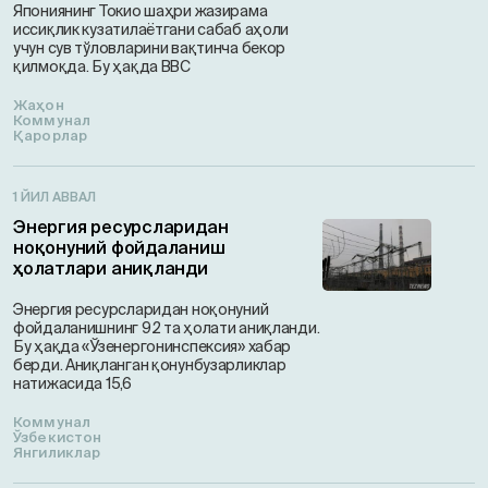
Япониянинг Токио шаҳри жазирама
иссиқлик кузатилаётгани сабаб аҳоли
учун сув тўловларини вақтинча бекор
қилмоқда. Бу ҳақда BBC
Жаҳон
Коммунал
Қарорлар
1 ЙИЛ АВВАЛ
Энергия ресурсларидан
ноқонуний фойдаланиш
ҳолатлари аниқланди
Энергия ресурсларидан ноқонуний
фойдаланишнинг 92 та ҳолати аниқланди.
Бу ҳақда «Ўзенергонинспексия» хабар
берди. Аниқланган қонунбузарликлар
натижасида 15,6
Коммунал
Ўзбекистон
Янгиликлар