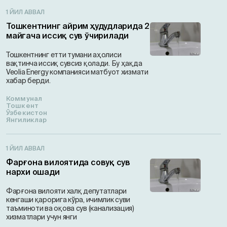
1 ЙИЛ АВВАЛ
Тошкентнинг айрим ҳудудларида 2
майгача иссиқ сув ўчирилади
Тошкентнинг етти тумани аҳолиси
вақтинча иссиқ сувсиз қолади. Бу ҳақда
Veolia Energy компанияси матбуот хизмати
хабар берди.
Коммунал
Тошкент
Ўзбекистон
Янгиликлар
1 ЙИЛ АВВАЛ
Фарғона вилоятида совуқ сув
нархи ошади
Фарғона вилояти халқ депутатлари
кенгаши қарорига кўра, ичимлик суви
таъминоти ва оқова сув (канализация)
хизматлари учун янги