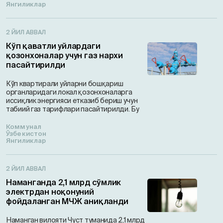
Янгиликлар
2 ЙИЛ АВВАЛ
Кўп қаватли уйлардаги
қозонхоналар учун газ нархи
пасайтирилди
Кўп квартирали уйларни бошқариш
органларидаги локал қозонхоналарга
иссиқлик энергияси етказиб бериш учун
табиий газ тарифлари пасайтирилди. Бу
Коммунал
Ўзбекистон
Янгиликлар
2 ЙИЛ АВВАЛ
Наманганда 2,1 млрд сўмлик
электрдан ноқонуний
фойдаланган МЧЖ аниқланди
Наманган вилояти Чуст туманида 2,1 млрд