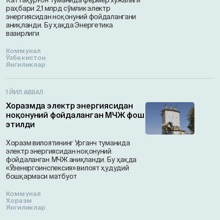
Каттақўрғон туманида фермер хўжалиги
раҳбари 2,1 млрд сўмлик электр
энергиясидан ноқонуний фойдалангани
аниқланди. Бу ҳақда Энергeтика
вазирлиги
Коммунал
Ўзбекистон
Янгиликлар
1 ЙИЛ АВВАЛ
Хоразмда электр энергиясидан
ноқонуний фойдаланган МЧЖ фош
этилди
Хоразм вилоятининг Урганч туманида
электр энергиясидан ноқонуний
фойдаланган МЧЖ аниқланди. Бу ҳақда
«Ўзенергоинспексия» вилоят ҳудудий
бошқармаси матбуот
Коммунал
Хоразм
Янгиликлар