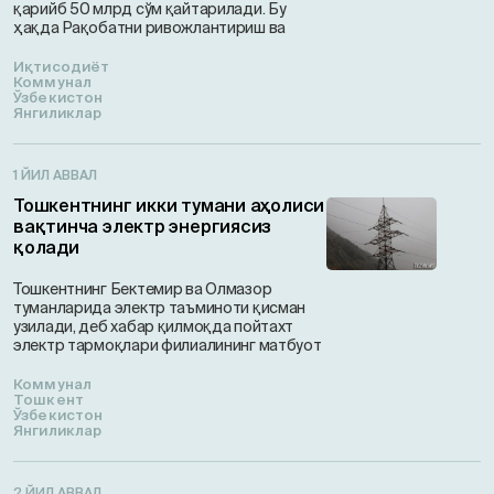
қарийб 50 млрд сўм қайтарилади. Бу
ҳақда Рақобатни ривожлантириш ва
Иқтисодиёт
Коммунал
Ўзбекистон
Янгиликлар
1 ЙИЛ АВВАЛ
Тошкентнинг икки тумани аҳолиси
вақтинча электр энергиясиз
қолади
Тошкентнинг Бектемир ва Олмазор
туманларида электр таъминоти қисман
узилади, деб хабар қилмоқда пойтахт
электр тармоқлари филиалининг матбуот
Коммунал
Тошкент
Ўзбекистон
Янгиликлар
2 ЙИЛ АВВАЛ