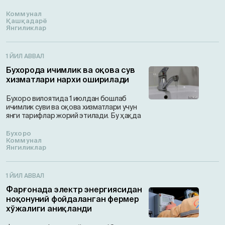
Коммунал
Қашқадарё
Янгиликлар
1 ЙИЛ АВВАЛ
Бухорода ичимлик ва оқова сув
хизматлари нархи оширилади
Бухоро вилоятида 1 июлдан бошлаб
ичимлик суви ва оқова хизматлари учун
янги тарифлар жорий этилади. Бу ҳақда
Бухоро
Коммунал
Янгиликлар
1 ЙИЛ АВВАЛ
Фарғонада электр энергиясидан
ноқонуний фойдаланган фермер
хўжалиги аниқланди