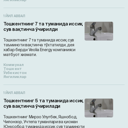
1 ЙИЛ АВВАЛ
Тошкентнинг 7 та туманида иссиқ
сув вақтинча ўчирилди
Тошкентнинг 7 та туманида иссиқ сув
таъминоти вақтинча тўхтатилди, дея
хабар берди Veolia Energy компанияси
матбуот хизмати.
Коммунал
Тошкент
Ўзбекистон
Янгиликлар
1 ЙИЛ АВВАЛ
Тошкентнинг 5 та туманида иссиқ
сув вақтинча ўчирилади
Тошкентнинг Мирзо Улуғбек, Яшнобод,
Чилонзор, Учтепа туманлари ва қисман
Юнусобод туманида иссиқ сув таъминоти