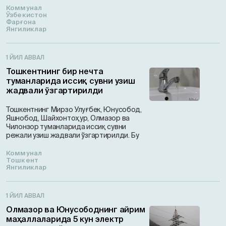
Коммунал
Ўзбекистон
Фарғона
Янгиликлар
1 ЙИЛ АВВАЛ
Тошкентнинг бир нечта
туманларида иссиқ сувни узиш
жадвали ўзгартирилди
Тошкентнинг Мирзо Улуғбек, Юнусобод,
Яшнобод, Шайхонтоҳур, Олмазор ва
Чилонзор туманларида иссиқ сувни
режали узиш жадвали ўзгартирилди. Бу
Коммунал
Тошкент
Янгиликлар
1 ЙИЛ АВВАЛ
Олмазор ва Юнусободнинг айрим
маҳаллаларида 5 кун электр