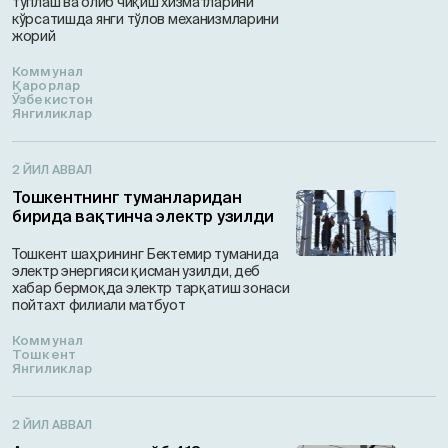
тўплаш ва олиб чиқиш хизматларини
кўрсатишда янги тўлов механизмларини
жорий
Коммунал
Қарорлар
Ўзбекистон
Янгиликлар
2 ЙИЛ АВВАЛ
Тошкентнинг туманларидан
бирида вақтинча электр узилди
Тошкент шаҳрининг Бектемир туманида
электр энергияси қисман узилди, деб
хабар бермоқда электр тарқатиш зонаси
пойтахт филиали матбуот
Коммунал
Тошкент
Янгиликлар
2 ЙИЛ АВВАЛ