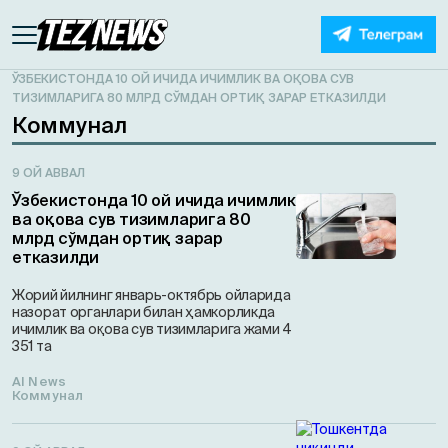
ЎЗБЕКИСТОНДА 10 ОЙ ИЧИДА ИЧИМЛИК ВА ОҚОВА СУВ
ТИЗИМЛАРИГА 80 МЛРД СЎМДАН ОРТИҚ ЗАРАР ЕТКАЗИЛДИ
Коммунал
9 ОЙ АВВАЛ
Ўзбекистонда 10 ой ичида ичимлик
ва оқова сув тизимларига 80
млрд сўмдан ортиқ зарар
етказилди
Жорий йилнинг январь-октябрь ойларида
назорат органлари билан ҳамкорликда
ичимлик ва оқова сув тизимларига жами 4
351 та
AI News
Коммунал