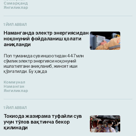
Самарқанд
Янгиликлар
1 ЙИЛ АВВАЛ
Наманганда электр энергиясидан
ноқонуний фойдаланиш ҳолати
аниқланди
Поп туманида сув иншоотидан 447 млн
сўмлик электр энергияси ноқонуний
ишлатилгани аниқланиб, жиноят иши
қўзғатилди. Бy ҳақда
Коммунал
Наманган
Янгиликлар
1 ЙИЛ АВВАЛ
Токиода жазирама туфайли сув
учун тўлов вақтинча бекор
қилинади