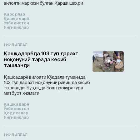
вилояти маркази бўлган Қарши шаҳри
Қарорлар
Қашқадарё
Ўзбекистон
Янгиликлар
1 ЙИЛ АВВАЛ
Қашқадарёда 103 туп дарахт
ноқонуний тарзда кесиб
ташланди
Қашқадарё вилояти Кўкдала туманида
103 туп дарахт ноқонуний равишда кесиб
ташланди. Бу ҳақда Бош прокуратура
матбуот хизмати
Қашқадарё
Ўзбекистон
Ҳодисалар
Янгиликлар
1 ЙИЛ АВВАЛ