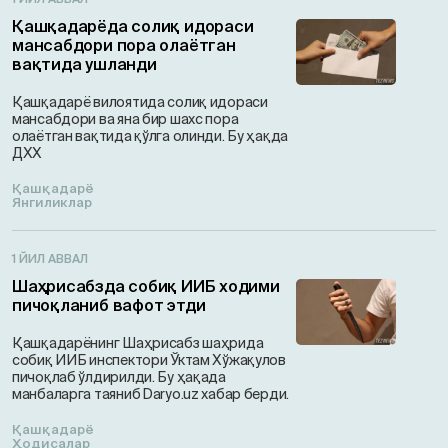
Қашқадарёда солиқ идораси
мансабдори пора олаётган
вақтида ушланди
Қашқадарё вилоятида солиқ идораси
мансабдори ва яна бир шахс пора
олаётган вақтида қўлга олинди. Бу ҳақда
ДХХ
Қашқадарё
Янгиликлар
1 ЙИЛ АВВАЛ
Шаҳрисабзда собиқ ИИБ ходими
пичоқланиб вафот этди
Қашқадарёнинг Шаҳрисабз шаҳрида
собиқ ИИБ инспектори Ўктам Хўжақулов
пичоқлаб ўлдирилди. Бу ҳақада
манбаларга таяниб Daryo.uz хабар берди.
Қашқадарё
Ҳодисалар