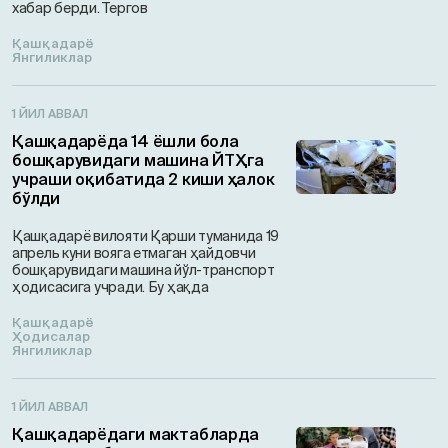
хабар берди. Тергов
Қашқадарё
Янгиликлар
1 ЙИЛ АВВАЛ
Қашқадарёда 14 ёшли бола
бошқарувидаги машина ЙТҲга
учраши оқибатида 2 киши ҳалок
бўлди
Қашқадарё вилояти Қарши туманида 19
апрель куни вояга етмаган ҳайдовчи
бошқарувидаги машина йўл-транспорт
ҳодисасига учради. Бу ҳақда
Қашқадарё
Ҳодисалар
Янгиликлар
1 ЙИЛ АВВАЛ
Қашқадарёдаги мактабларда