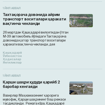
1 ЙИЛ АВВАЛ
Тахтақорача довонида айрим
транспорт воситалари ҳаракати
вақтинча чекланди
26 мартдан Қашқадарё вилоятидан ўтган
М-39 автомобиль йўлидаги Тахтақорача
довонида қатор транспорт воситалари
ҳаракати вақтинча чекланди, дея
Қашқадарё
Ўзбекистон
Ҳодисалар
Янгиликлар
1 ЙИЛ АВВАЛ
Қарши шаҳри ҳудуди қарийб 2
баробар кенгаяди
Вазирлар Маҳкамасининг қарорига
мувофиқ, Қарши шаҳрининг бош режаси
тасдиқланди. Режага кўра, Қашқадарё