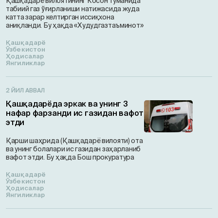
Қашқадарё вилоятининг Косон туманида
табиий газ ўғирланиши натижасида жуда
катта зарар келтирган иссиқхона
аниқланди. Бу ҳақда «Худудгазтаъминот»
Қашқадарё
Ўзбекистон
Ҳодисалар
Янгиликлар
2 ЙИЛ АВВАЛ
Қашқадарёда эркак ва унинг 3
нафар фарзанди ис газидан вафот
этди
Қарши шаҳрида (Қашқадарё вилояти) ота
ва унинг болалари ис газидан заҳарланиб
вафот этди. Бу ҳақда Бош прокуратура
Қашқадарё
Ўзбекистон
Ҳодисалар
Янгиликлар