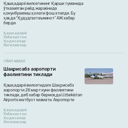
Қашқадарё вилоятининг Қарши туманида
ўтказилган рейд жараёнида
қонунбузилиш ҳолати фош этилди. Бу
ҳақда “Ҳудудгазтаъминот” АЖ хабар
берди.
Қашқадарё
Ўзбекистон
Ҳодисалар
Янгиликлар
1 ЙИЛ АВВАЛ
Шаҳрисабз аэропорти
фаолиятини тиклади
Қашқадарё вилоятидаги Шаҳрисабз
аэропорти 26 март куни фаолиятини
тиклади, деб хабар бермоқда Uzbekistan
Airports матбуот хизмати. Аэропорти
Қашқадарё
Ўзбекистон
Ҳодисалар
Янгиликлар