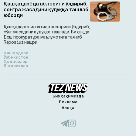
Қашқадарёда аёл эрини ўлдириб,
сонгра жасадини қудуққа ташлаб
юборди
Қашқадарё вилоятида аёл эрини ўлдириб,
сўнг жасадини қудуққа ташлади. Бу ҳақда
Бош прокуратура маълумотига таяниб,
Repost.uz нашри
Қашқадарё
Ўзбекистон
Ҳодисалар
Янгиликлар
Биз ҳақимизда
Реклама
Алоқа