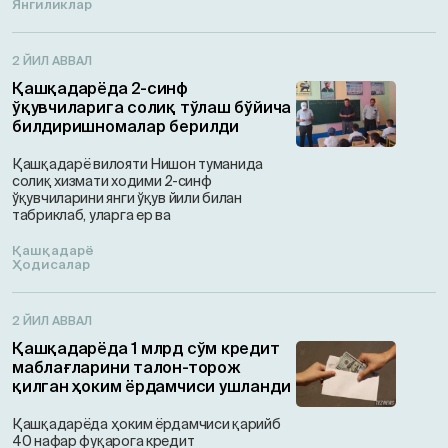
Янгиликлар
2 ЙИЛ АВВАЛ
Қашқадарёда 2-синф
ўқувчиларига солиқ тўлаш бўйича
билдиришномалар берилди
Қашқадарё вилояти Нишон туманида
солиқ хизмати ходими 2-синф
ўқувчиларини янги ўқув йили билан
табриклаб, уларга ер ва
Қашқадарё
Ҳодисалар
2 ЙИЛ АВВАЛ
Қашқадарёда 1 млрд сўм кредит
маблағларини талон-торож
қилган ҳоким ёрдамчиси ушланди
Қашқадарёда ҳоким ёрдамчиси қарийб
40 нафар фуқарога кредит