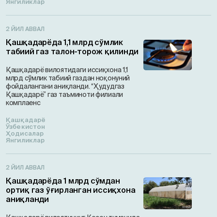
Янгиликлар
2 ЙИЛ АВВАЛ
Қашқадарёда 1,1 млрд сўмлик
табиий газ талон-торож қилинди
Қашқадарё вилоятидаги иссиқхона 1,1
млрд сўмлик табиий газдан ноқонуний
фойдалангани аниқланди. “Ҳудудгаз
Қашқадарё” газ таъминоти филиали
комплаенс
Қашқадарё
Ўзбекистон
Ҳодисалар
Янгиликлар
2 ЙИЛ АВВАЛ
Қашқадарёда 1 млрд сўмдан
ортиқ газ ўғирланган иссиқхона
аниқланди