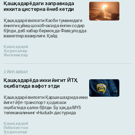
Қашқадарёдаги заправкада
иккита цистерна ёниб кетди
Қашқадарё вилояти Касби туманидаги
ёнилғи қуйиш шохобчасида ёнғин содир
бўлди, деб хабар бермоқда Фавқулодда
вазиятлар вазирлиги. Қайд
Қашқадарё
Ҳодисалар
Янгиликлар
2 ЙИЛ АВВАЛ
Қашқадарёда икки йигит ЙТҲ
оқибатида вафот этди
Қашқадарё вилояти Қарши шаҳрида икки
йигит йўл-транспорт ҳодисаси
оқибатида ҳалок бўлди. Бу ҳақда MY5
телеканалининг «Hudud» дастурида
Қашқадарё
Ўзбекистон
Ҳодисалар