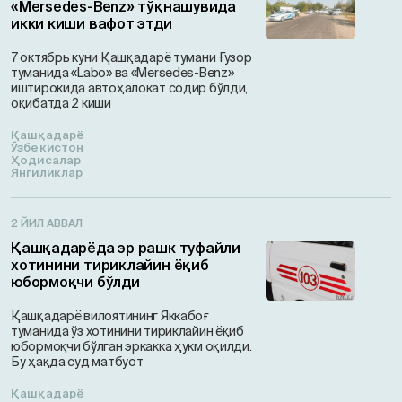
«Mersedes-Benz» тўқнашувида
икки киши вафот этди
7 октябрь куни Қашқадарё тумани Ғузор
туманида «Labo» ва «Mersedes-Benz»
иштирокида автоҳалокат содир бўлди,
оқибатда 2 киши
Қашқадарё
Ўзбекистон
Ҳодисалар
Янгиликлар
2 ЙИЛ АВВАЛ
Қашқадарёда эр рашк туфайли
хотинини тириклайин ёқиб
юбормоқчи бўлди
Қашқадарё вилоятининг Яккабоғ
туманида ўз хотинини тириклайин ёқиб
юбормоқчи бўлган эркакка ҳукм оқилди.
Бу ҳақда суд матбуот
Қашқадарё