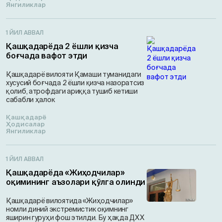
Янгиликлар
1 ЙИЛ АВВАЛ
Қашқадарёда 2 ёшли қизча
боғчада вафот этди
Қашқадарё вилояти Қамаши туманидаги
хусусий боғчада 2 ёшли қизча назоратсиз
қолиб, атрофдаги ариққа тушиб кетиши
сабабли ҳалок
Қашқадарё
Ҳодисалар
Янгиликлар
1 ЙИЛ АВВАЛ
Қашқадарёда «Жиҳодчилар»
оқимининг аъзолари қўлга олинди
Қашқадарё вилоятида «Жиҳодчилар»
номли диний экстремистик оқимнинг
яширин гуруҳи фош этилди. Бу ҳақда ДХХ