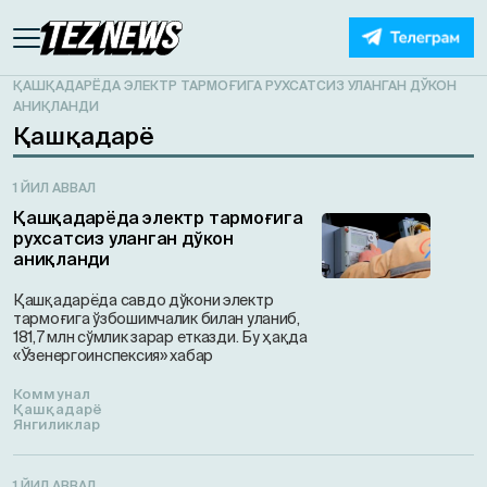
ҚАШҚАДАРЁДА ЭЛЕКТР ТАРМОҒИГА РУХСАТСИЗ УЛАНГАН ДЎКОН
АНИҚЛАНДИ
Қашқадарё
1 ЙИЛ АВВАЛ
Қашқадарёда электр тармоғига
рухсатсиз уланган дўкон
аниқланди
Қашқадарёда савдо дўкони электр
тармоғига ўзбошимчалик билан уланиб,
181,7 млн сўмлик зарар етказди. Бу ҳақда
«Ўзенергоинспексия» хабар
Коммунал
Қашқадарё
Янгиликлар
1 ЙИЛ АВВАЛ