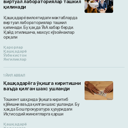
виртуал лабораториялар ташкил
қилинади
Қашқадарё вилоятидаги мактабларда
виртуал лабораториялар ташкил
қилинади. Бу ҳақда ЎзА хабар берди.
Қайд этилишича, махсус кўзойнаклар
орқали
Қарорлар
Қашқадарё
Ўзбекистон
Янгиликлар
1 ЙИЛ АВВАЛ
Қашқадарёга ўқишга киритишни
ваъда қилган шахс ушланди
Тошкент шаҳрида ўқишга киритиб
қўйишни ваъда қилган шахс ушланди. Бу
ҳақда Бош прокуратура ҳузуридаги
Иқтисодий жиноятларга қарши
Қашқадарё