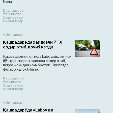
Nexia
Қашқадарё
Ўзбекистон
Ҳодисалар
Янгиликлар
2 ЙИЛ АВВАЛ
Қашқадарёда ҳайдовчи ЙТҲ
содир этиб, қочиб кетди
Қашқадарё вилоятида Labo ҳайдовчиси
йўл транспорт ҳодисаси содир этиб,
воқеа жойидан қочиб кетди. Оқибатда
фуқаро ҳалок бўлган.
Қашқадарё
Ўзбекистон
Ҳодисалар
Янгиликлар
2 ЙИЛ АВВАЛ
Қашқадарёда «Labo» ва