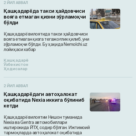
2 ЙИЛ АВВАЛ
Қашқадарёда такси ҳайдовчиси
вояга етмаган қизни зўрламоқчи
бўлди
Қашқадарё вилоятида такси ҳайдовчиси
вояга етмаган қизга тегажоғлик қилиб, уни
зўрламоқчи бўлди. Бу ҳақида Nemolchi.uz
лойиҳаси хабар
Қашқадарё
Ўзбекистон
Ҳодисалар
2 ЙИЛ АВВАЛ
Қашқадарёдаги автоҳалокат
оқибатида Nexia иккига бўлиниб
кетди
Қашқадарё вилоятии Нишон туманида
Nexia ва Gentra автомобиллари
иштирокида ЙТҲ содир бўлган. Ижтимоий
тармоқларда автоҳалокат оқибатида