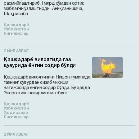
расмийлаштириб, 1 млрд сўмдан ортиқ
маблағни ўзлаштирди. Аниқланишича,
Шаҳрисабз
Қашқадарё
Ўзбекистон
Янгиликлар
2 ЙИЛ АВВАЛ
Қашқадарё вилоятида газ
қувурида ёнғин содир бўлди
Қашқадарё вилоятининг Нишон туманида,
газнинг қувурдан сизиб чиқиши
натижасида ёнғин содир бўлди. Бу ҳақда
Энергетика вазирлиги матбуот
Қашқадарё
Ўзбекистон
Ҳодисалар
Янгиликлар
2 ЙИЛ АВВАЛ