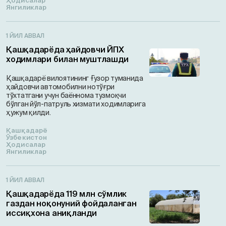
Ҳодисалар
Янгиликлар
1 ЙИЛ АВВАЛ
Қашқадарёда ҳайдовчи ЙПХ
ходимлари билан муштлашди
Қашқадарё вилоятининг Ғузор туманида
ҳайдовчи автомобилни нотўғри
тўхтатгани учун баённома тузмоқчи
бўлган йўл-патруль хизмати ходимларига
ҳужум қилди.
Қашқадарё
Ўзбекистон
Ҳодисалар
Янгиликлар
1 ЙИЛ АВВАЛ
Қашқадарёда 119 млн сўмлик
газдан ноқонуний фойдаланган
иссиқхона аниқланди