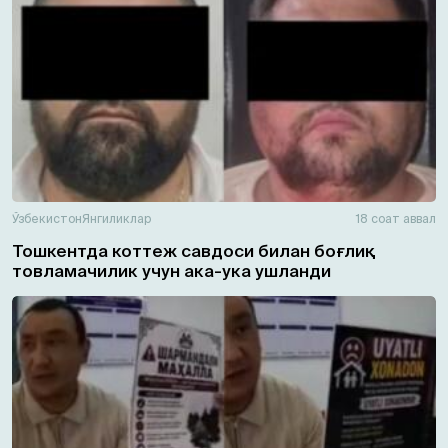
Ўзбекистон
Янгиликлар
18 соат аввал
Тошкентда коттеж савдоси билан боғлиқ
товламачилик учун ака-ука ушланди