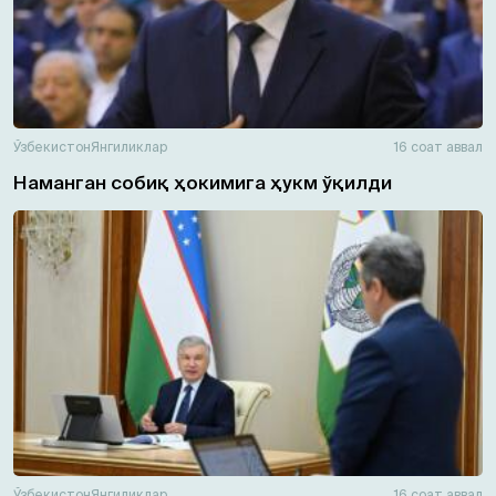
Ўзбекистон
Янгиликлар
16 соат аввал
Наманган собиқ ҳокимига ҳукм ўқилди
Ўзбекистон
Янгиликлар
16 соат аввал