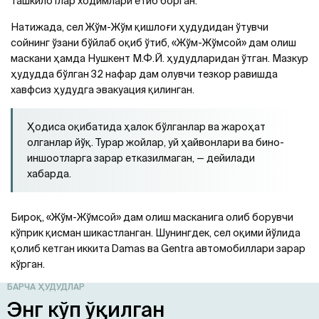
ташкилотлар ходимлари етиб борган.
Натижада, сел Жўм-Жўм қишлоғи ҳудудидан ўтувчи
сойнинг ўзани бўйлаб оқиб ўтиб, «Жўм-Жўмсой» дам олиш
маскани ҳамда Нушкент М.Ф.Й. ҳудудларидан ўтган. Мазкур
ҳудудда бўлган 32 нафар дам олувчи тезкор равишда
хавфсиз ҳудудга эвакуация қилинган.
Ҳодиса оқибатида ҳалок бўлганлар ва жароҳат
олганлар йўқ. Турар жойлар, уй ҳайвонлари ва бино-
иншоотларга зарар етказилмаган, — дейилади
хабарда.
Бироқ, «Жўм-Жўмсой» дам олиш масканига олиб борувчи
кўприк қисман шикастланган. Шунингдек, сел оқими йўлида
қолиб кетган иккита Damas ва Gentra автомобиллари зарар
кўрган.
БАРЧА ҲУДУДЛАР
Энг кўп ўқилган