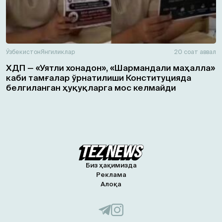
Ўзбекистон
Янгиликлар
20 соат аввал
ХДП — «Уятли хонадон», «Шармандали маҳалла»
каби тамғалар ўрнатилиши Конституцияда
белгиланган ҳуқуқларга мос келмайди
Биз ҳақимизда
Реклама
Алоқа