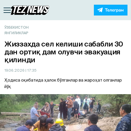
ЎЗБЕКИСТОН
ЯНГИЛИКЛАР
Жиззахда сел келиши сабабли 30
дан ортиқ дам олувчи эвакуация
қилинди
19.06.2026
| 17:35
Ҳодиса оқибатида ҳалок бўлганлар ва жароҳат олганлар
йўқ