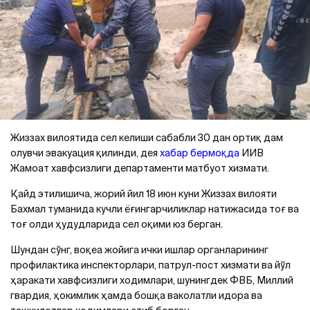
Жиззах вилоятида сел келиши сабабли 30 дан ортиқ дам
олувчи эвакуация қилинди, дея
хабар бермоқда
ИИВ
Жамоат хавфсизлиги департаменти матбуот хизмати.
Қайд этилишича, жорий йил 18 июн куни Жиззах вилояти
Бахмал туманида кучли ёғингарчиликлар натижасида тоғ ва
тоғ олди ҳудудларида сел оқими юз берган.
Шундан сўнг, воқеа жойига ички ишлар органларининг
профилактика инспекторлари, патрул-пост хизмати ва йўл
ҳаракати хавфсизлиги ходимлари, шунингдек ФВБ, Миллий
гвардия, ҳокимлик ҳамда бошқа ваколатли идора ва