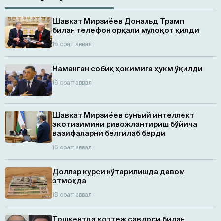
Шавкат Мирзиёев Дональд Трамп
билан телефон орқали мулоқот қилди
15 соат аввал
Наманган собиқ ҳокимига ҳукм ўқилди
16 соат аввал
Шавкат Мирзиёев сунъий интеллект
экотизимини ривожлантириш бўйича
вазифаларни белгилаб берди
16 соат аввал
Доллар курси кўтарилишда давом
этмоқда
18 соат аввал
Тошкентда коттеж савдоси билан