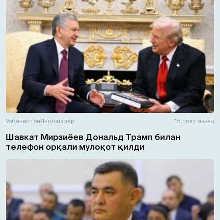
Ўзбекистон
Янгиликлар
15 соат аввал
Шавкат Мирзиёев Дональд Трамп билан
телефон орқали мулоқот қилди