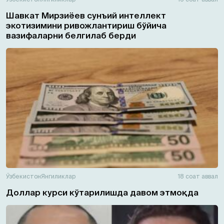
Шавкат Мирзиёев сунъий интеллект
экотизимини ривожлантириш бўйича
вазифаларни белгилаб берди
Ўзбекистон
Янгиликлар
18 соат аввал
Доллар курси кўтарилишда давом этмоқда