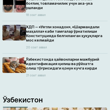
боғлиқ товламачилик учун ака-ука
ушланди
18 соат аввал
ХДП — «Уятли хонадон», «Шармандали
маҳалла» каби тамғалар ўрнатилиши
Конституцияда белгиланган ҳуқуқларга
мос келмайди
20 соат аввал
Ўзбекистонда ҳайвонларни мажбурий
идентификация қилиш ва рўйхатга
олиш тўғрисидаги қонун кучга кирди
21 соат аввал
Ўзбекистон