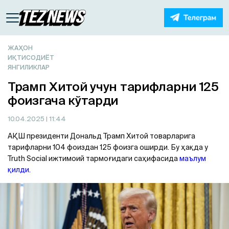
ЖАҲОН
ИҚТИСОДИЁТ
ЯНГИЛИКЛАР
Трамп Хитой учун тарифларни 125
фоизгача кўтарди
10.04.2025
| 11:44
АҚШ президенти Дональд Трамп Хитой товарларига
тарифларни 104 фоиздан 125 фоизга оширди. Бу ҳақда у
Truth Social ижтимоий тармоғидаги саҳифасида
маълум
қилди.