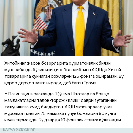
Хитойнинг жаҳон бозорларига ҳурматсизлик билан
муносабатда бўлишини ҳисобга олиб, мен АҚШда Хитой
товарларига қўйилган божларни 125 фоизга ошираман. Бу
қарор дарҳол кучга киради, деб ёзган Трамп.
У Пекин яқин келажакда “Қўшма Штатлар ва бошқа
мамлакатларни талон-торож қилиш” даври тугаганини
тушунишига умид билдирган. АҚШ музокаралар учун
мурожаат қилган 75 мамлакат учун божларни 90 кунга
кечиктирмоқда. Бу даврда 10 фоизлик ставка қўлланади.
БАРЧА ҲУДУДЛАР