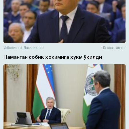
Ўзбекистон
Янгиликлар
13 соат аввал
Наманган собиқ ҳокимига ҳукм ўқилди