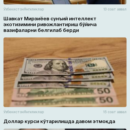
Ўзбекистон
Янгиликлар
13 соат аввал
Шавкат Мирзиёев сунъий интеллект
экотизимини ривожлантириш бўйича
вазифаларни белгилаб берди
Ўзбекистон
Янгиликлар
15 соат аввал
Доллар курси кўтарилишда давом этмоқда