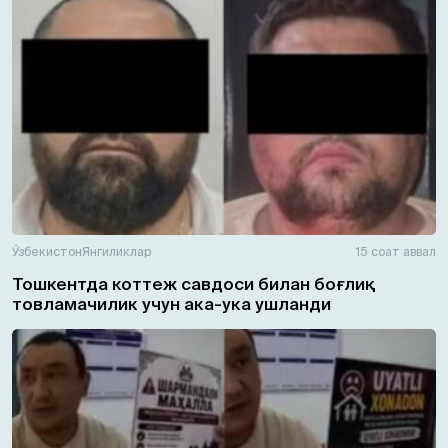
Ўзбекистон
Янгиликлар
15 соат аввал
Тошкентда коттеж савдоси билан боғлиқ
товламачилик учун ака-ука ушланди