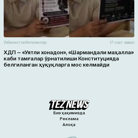
Ўзбекистон
Янгиликлар
17 соат аввал
ХДП — «Уятли хонадон», «Шармандали маҳалла»
каби тамғалар ўрнатилиши Конституцияда
белгиланган ҳуқуқларга мос келмайди
Биз ҳақимизда
Реклама
Алоқа