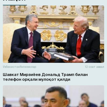
Ўзбекистон
Янгиликлар
12 соат аввал
Шавкат Мирзиёев Дональд Трамп билан
телефон орқали мулоқот қилди