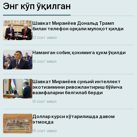
Энг кўп ўқилган
Шавкат Мирзиёев Дональд Трамп
билан телефон орқали мулоқот қилди
12 соат аввал
Наманган собиқ ҳокимига ҳукм ўқилди
13 соат аввал
Шавкат Мирзиёев сунъий интеллект
экотизимини ривожлантириш бўйича
вазифаларни белгилаб берди
13 соат аввал
Доллар курси кўтарилишда давом
этмоқда
15 соат аввал