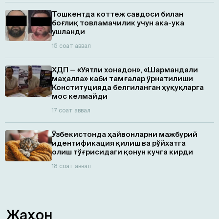
Тошкентда коттеж савдоси билан
боғлиқ товламачилик учун ака-ука
ушланди
15 соат аввал
ХДП — «Уятли хонадон», «Шармандали
маҳалла» каби тамғалар ўрнатилиши
Конституцияда белгиланган ҳуқуқларга
мос келмайди
17 соат аввал
Ўзбекистонда ҳайвонларни мажбурий
идентификация қилиш ва рўйхатга
олиш тўғрисидаги қонун кучга кирди
18 соат аввал
Жаҳон