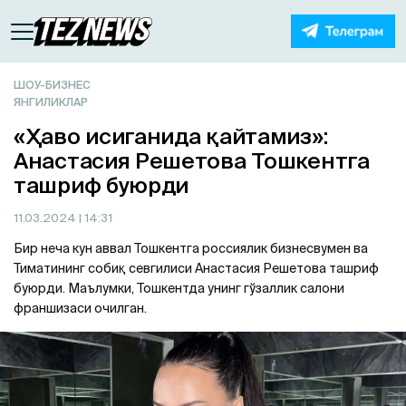
ШОУ-БИЗНЕС
ЯНГИЛИКЛАР
«Ҳаво исиганида қайтамиз»:
Анастасия Решетова Тошкентга
ташриф буюрди
11.03.2024
| 14:31
Бир неча кун аввал Тошкентга россиялик бизнесвумен ва
Тиматининг собиқ севгилиси Анастасия Решетова ташриф
буюрди. Маълумки, Тошкентда унинг гўзаллик салони
франшизаси очилган.