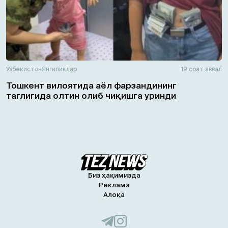
Ўзбекистон
Янгиликлар
19 соат аввал
Тошкент вилоятида аёл фарзандининг
таглигида олтин олиб чиқишга уринди
Биз ҳақимизда
Реклама
Алоқа