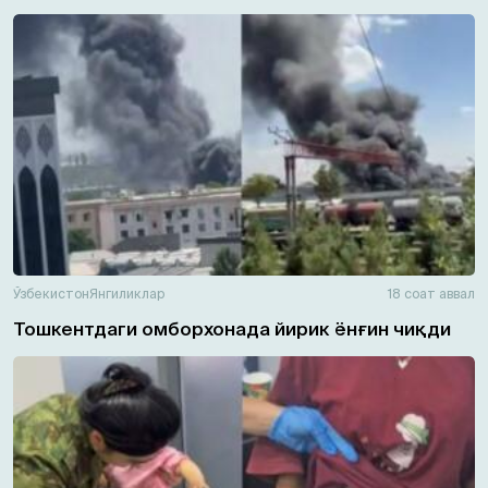
Ўзбекистон
Янгиликлар
18 соат аввал
Тошкентдаги омборхонада йирик ёнғин чиқди