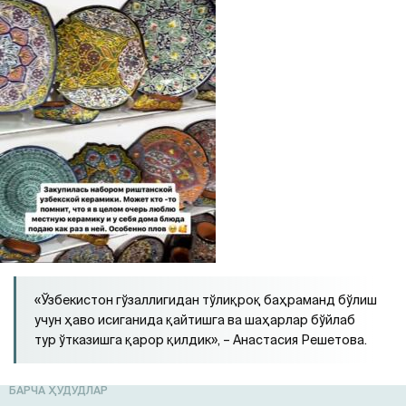
«Ўзбекистон гўзаллигидан тўлиқроқ баҳраманд бўлиш
учун ҳаво исиганида қайтишга ва шаҳарлар бўйлаб
тур ўтказишга қарор қилдик», – Анастасия Решетова.
БАРЧА ҲУДУДЛАР