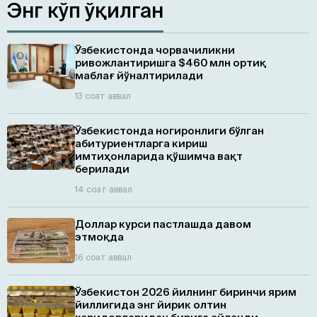
Энг кўп ўқилган
Ўзбекистонда чорвачиликни
ривожлантиришга $460 млн ортиқ
маблағ йўналтирилади
13 соат аввал
Ўзбекистонда ногиронлиги бўлган
абитуриентларга кириш
имтиҳонларида қўшимча вақт
берилади
14 соат аввал
Доллар курси пастлашда давом
этмоқда
16 соат аввал
Ўзбекистон 2026 йилнинг биринчи ярим
йиллигида энг йирик олтин