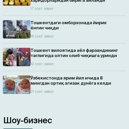
харидорларидан бирига айланди
17 соат аввал
Тошкентдаги омборхонада йирик
ёнғин чиқди
18 соат аввал
Тошкент вилоятида аёл фарзандининг
таглигида олтин олиб чиқишга уринди
19 соат аввал
Ўзбекистонда ярим йил ичида 8
мингдан ортиқ эгизaк дунёга келди
21 соат аввал
Шоу-бизнес