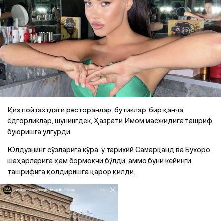
Қиз пойтахтдаги ресторанлар, бутиклар, бир қанча
ёдгорликлар, шунингдек, Ҳазрати Имом масжидига ташриф
буюришга улгурди.
Юлдузнинг сўзларига кўра, у тарихий Самарқанд ва Бухоро
шаҳарларига ҳам бормоқчи бўлди, аммо буни кейинги
ташрифига қолдиришга қарор қилди.