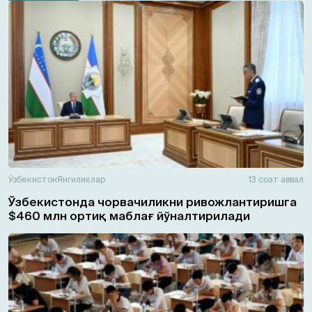
Ўзбекистон
Янгиликлар
13 соат аввал
Ўзбекистонда чорвачиликни ривожлантиришга
$460 млн ортиқ маблағ йўналтирилади