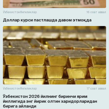
Ўзбекистон
Янгиликлар
16 соат аввал
Доллар курси пастлашда давом этмоқда
Ўзбекистон
Янгиликлар
17 соат аввал
Ўзбекистон 2026 йилнинг биринчи ярим
йиллигида энг йирик олтин харидорларидан
бирига айланди