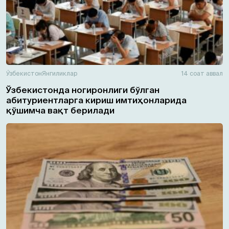
Ўзбекистон
Янгиликлар
14 соат аввал
Ўзбекистонда ногиронлиги бўлган
абитуриентларга кириш имтиҳонларида
қўшимча вақт берилади