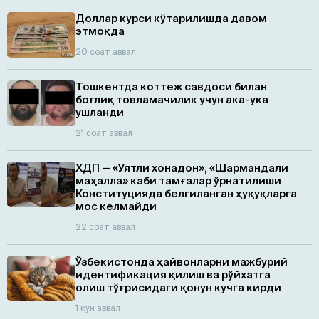
Доллар курси кўтарилишда давом
этмоқда
20 соат аввал
Тошкентда коттеж савдоси билан
боғлиқ товламачилик учун ака-ука
ушланди
21 соат аввал
ХДП — «Уятли хонадон», «Шармандали
маҳалла» каби тамғалар ўрнатилиши
Конституцияда белгиланган ҳуқуқларга
мос келмайди
22 соат аввал
Ўзбекистонда ҳайвонларни мажбурий
идентификация қилиш ва рўйхатга
олиш тўғрисидаги қонун кучга кирди
1 кун аввал