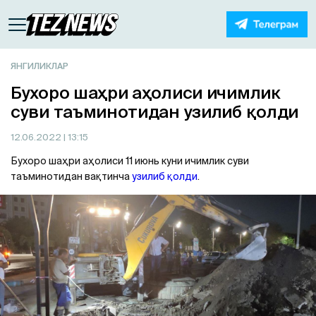
ЯНГИЛИКЛАР
Бухоро шаҳри аҳолиси ичимлик
суви таъминотидан узилиб қолди
12.06.2022
| 13:15
Бухоро шаҳри аҳолиси 11 июнь куни ичимлик суви
таъминотидан вақтинча
узилиб қолди
.