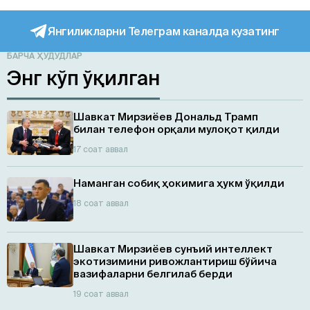
Янгиликларни Телеграм каналда кузатинг
БАРЧА ҲУДУДЛАР
Энг кўп ўқилган
Шавкат Мирзиёев Дональд Трамп
билан телефон орқали мулоқот қилди
17 соат аввал
Наманган собиқ ҳокимига ҳукм ўқилди
18 соат аввал
Шавкат Мирзиёев сунъий интеллект
экотизимини ривожлантириш бўйича
вазифаларни белгилаб берди
19 соат аввал