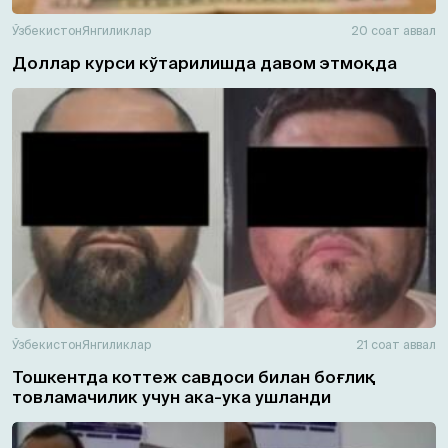
Ўзбекистон
Янгиликлар
20 соат аввал
Доллар курси кўтарилишда давом этмоқда
Ўзбекистон
Янгиликлар
21 соат аввал
Тошкентда коттеж савдоси билан боғлиқ
товламачилик учун ака-ука ушланди