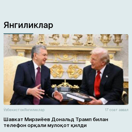
Янгиликлар
Ўзбекистон
Янгиликлар
17 соат аввал
Шавкат Мирзиёев Дональд Трамп билан
телефон орқали мулоқот қилди