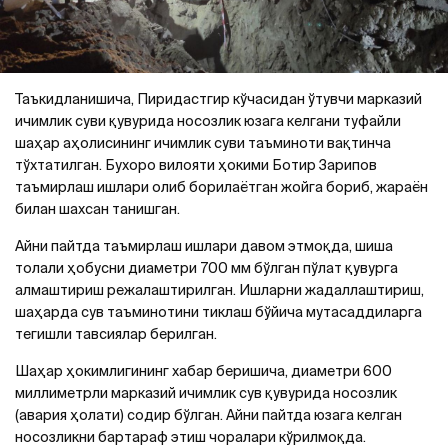
Таъкидланишича, Пиридастгир кўчасидан ўтувчи марказий
ичимлик суви қувурида носозлик юзага келгани туфайли
шаҳар аҳолисининг ичимлик суви таъминоти вақтинча
тўхтатилган. Бухоро вилояти ҳокими Ботир Зарипов
таъмирлаш ишлари олиб борилаётган жойга бориб, жараён
билан шахсан танишган.
Айни пайтда таъмирлаш ишлари давом этмоқда, шиша
толали ҳобусни диаметри 700 мм бўлган пўлат қувурга
алмаштириш режалаштирилган. Ишларни жадаллаштириш,
шаҳарда сув таъминотини тиклаш бўйича мутасаддиларга
тегишли тавсиялар берилган.
Шаҳар ҳокимлигининг хабар беришича, диаметри 600
миллиметрли марказий ичимлик сув қувурида носозлик
(авария ҳолати) содир бўлган. Айни пайтда юзага келган
носозликни бартараф этиш чоралари кўрилмоқда.