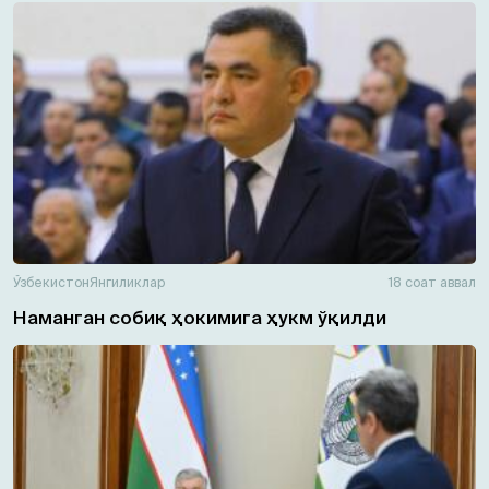
Ўзбекистон
Янгиликлар
18 соат аввал
Наманган собиқ ҳокимига ҳукм ўқилди