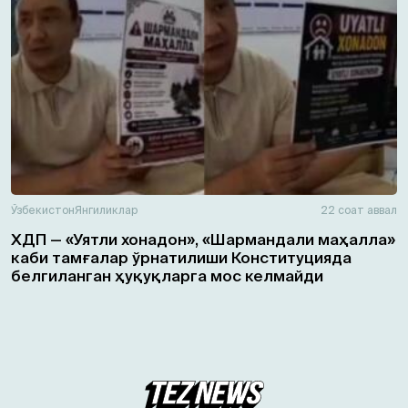
Ўзбекистон
Янгиликлар
22 соат аввал
ХДП — «Уятли хонадон», «Шармандали маҳалла»
каби тамғалар ўрнатилиши Конституцияда
белгиланган ҳуқуқларга мос келмайди