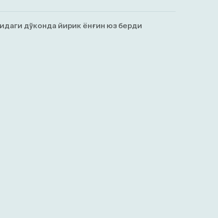
идаги дўконда йирик ёнғин юз берди