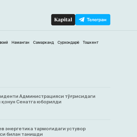
воий
Наманган
Самарканд
Сурхондарё
Тошкент
зиденти Администрацияси тўғрисидаги
 қонун Сенатга юборилди
в энергетика тармоғидаги устувор
си билан танишди