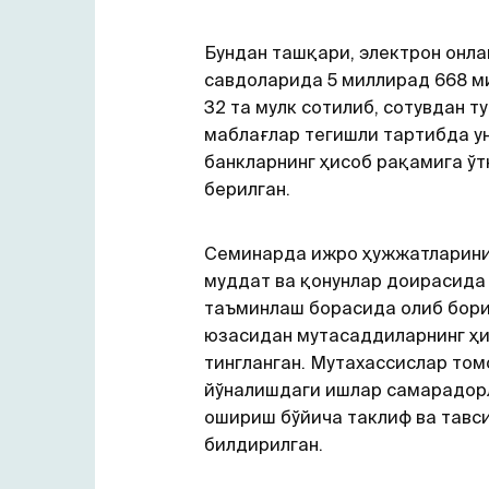
Бундан ташқари, электрон онла
савдоларида 5 миллирад 668 м
32 та мулк сотилиб, сотувдан т
маблағлар тегишли тартибда у
банкларнинг ҳисоб рақамига ўт
берилган.
Семинарда ижро ҳужжатларини
муддат ва қонунлар доирасида
таъминлаш борасида олиб бор
юзасидан мутасаддиларнинг ҳ
тингланган. Мутахассислар то
йўналишдаги ишлар самарадор
ошириш бўйича таклиф ва тавс
билдирилган.