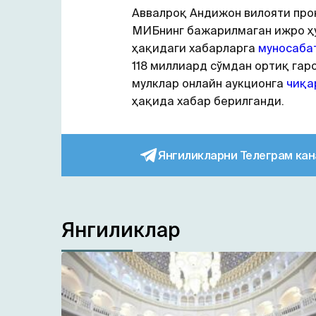
Аввалроқ Андижон вилояти про
МИБнинг бажарилмаган ижро 
ҳақидаги хабарларга
муносаба
118 миллиард сўмдан ортиқ гар
мулклар онлайн аукционга
чиқа
ҳақида хабар берилганди.
Янгиликларни Телеграм кан
Янгиликлар