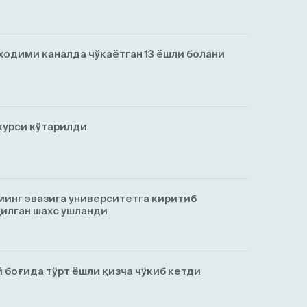
ходими каналда чўкаётган 13 ёшли болани
курси кўтарилди
минг эвазига университетга киритиб
қилган шахс ушланди
 боғида тўрт ёшли қизча чўкиб кетди