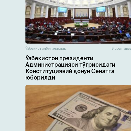
Ўзбекистон
Янгиликлар
9 соат авв
Ўзбекистон президенти
Администрацияси тўғрисидаги
Конституциявий қонун Сенатга
юборилди