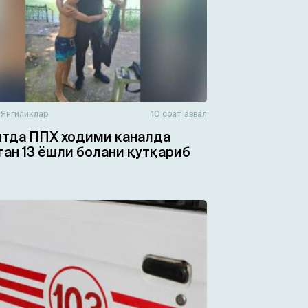
н
Янгиликлар
10 соат аввал
тда ППХ ходими каналда
ган 13 ёшли болани қутқариб