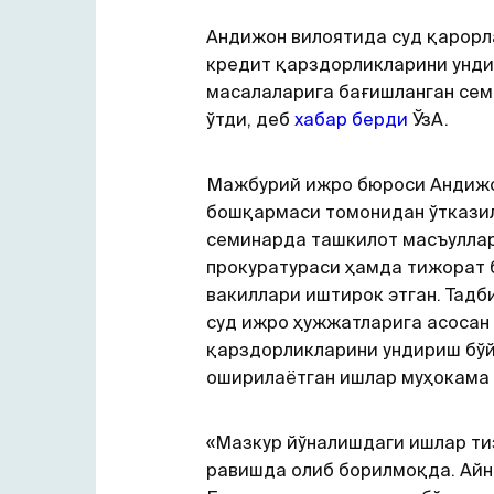
Андижон вилоятида суд қарорл
кредит қарздорликларини унд
масалаларига бағишланган сем
ўтди, деб
хабар берди
ЎзА.
Мажбурий ижро бюроси Андижо
бошқармаси томонидан ўткази
семинарда ташкилот масъуллар
прокуратураси ҳамда тижорат 
вакиллари иштирок этган. Тадб
суд ижро ҳужжатларига асосан
қарздорликларини ундириш бўй
оширилаётган ишлар муҳокама 
«Мазкур йўналишдаги ишлар т
равишда олиб борилмоқда. Айн