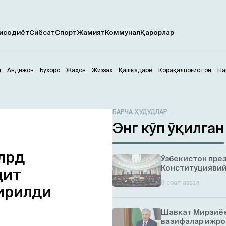
исодиёт
Сиёсат
Спорт
Жамият
Коммунал
Қарорлар
м
Андижон
Бухоро
Жаҳон
Жиззах
Қашқадарё
Қорақалпоғистон
На
БАРЧА ҲУДУДЛАР
Энг кўп ўқилган
лрд
Ўзбекистон пре
Конституциявий
дит
9 соат аввал
дирилди
Шавкат Мирзиёе
вазифалар ижро