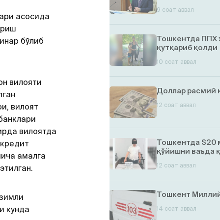
9 соат аввал
ари асосида
ириш
Тошкентда ППХ 
инар бўлиб
қутқариб қолди
10 соат аввал
н вилояти
Доллар расмий 
лган
12 соат аввал
и, вилоят
банклари
ирда вилоятда
Тошкентда $20 
 кредит
қўйишни ваъда 
ича амалга
12 соат аввал
этилган.
Тошкент Миллий
изимли
и кунда
14 соат аввал