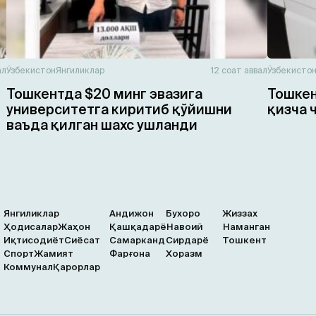
ал
Ўзбекистон
Янгиликлар
12 соат аввал
Ўзбекисто
Тошкентда $20 минг эвазига
Тошкен
университетга киритиб қўйишни
қизча 
ваъда қилган шахс ушланди
Янгиликлар
Андижон
Бухоро
Жиззах
Ҳодисалар
Жаҳон
Қашқадарё
Навоий
Наманган
Иқтисодиёт
Сиёсат
Самарканд
Сирдарё
Тошкент
Спорт
Жамият
Фарғона
Хоразм
Коммунал
Қарорлар