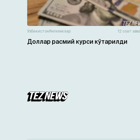
Ўзбекистон
Янгиликлар
12 соат авв
Доллар расмий курси кўтарилди