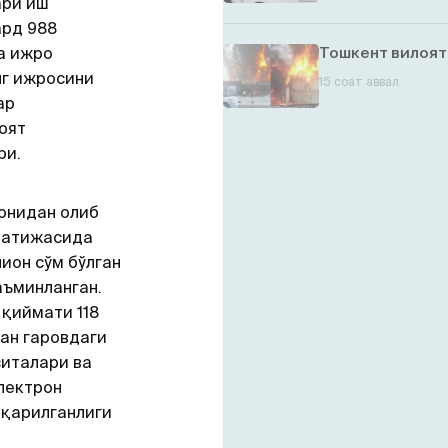
ари иш
ард 988
та ижро
Тошкент вилоят
нг ижросини
15 соат аввал
ар
оят
ри.
онидан олиб
натижасида
ион сўм бўлган
аъминланган.
қиймати 118
ан гаровдаги
ситалари ва
лектрон
иқарилганлиги