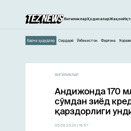
Янгиликлар
Ҳодисалар
Жаҳон
Иқт
Барча ҳудудлар
Сирдарё
Ўзбекистон
Фарғона
Хораз
ЯНГИЛИКЛАР
Андижонда 170 м
сўмдан зиёд кре
қарздорлиги ун
05.09.2020
| 16:57