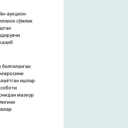
йн-аукцион
иллион сўмлик
ушган
ндирувчи
казиб
 белгиланган
 ижросини
илаётган ишлар
исоботи
монидан мазкур
лигини
иялар