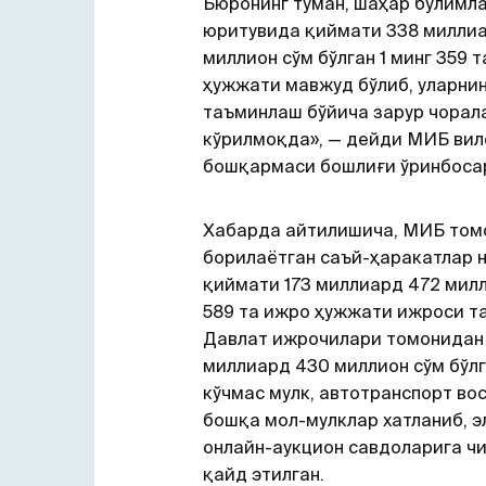
Бюронинг туман, шаҳар бўлимл
юритувида қиймати 338 милли
миллион сўм бўлган 1 минг 359 
ҳужжати мавжуд бўлиб, уларни
таъминлаш бўйича зарур чорал
кўрилмоқда», — дейди МИБ вил
бошқармаси бошлиғи ўринбоса
Хабарда айтилишича, МИБ том
борилаётган саъй-ҳаракатлар 
қиймати 173 миллиард 472 милл
589 та ижро ҳужжати ижроси т
Давлат ижрочилари томонидан 
миллиард 430 миллион сўм бўлг
кўчмас мулк, автотранспорт во
бошқа мол-мулклар хатланиб, э
онлайн-аукцион савдоларига ч
қайд этилган.