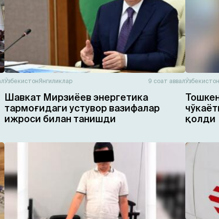
ал
Ўзбекистон
Янгиликлар
9 соат аввал
Ўзбекисто
Шавкат Мирзиёев энергетика
Тошкен
тармоғидаги устувор вазифалар
чўкаёт
ижроси билан танишди
қолди