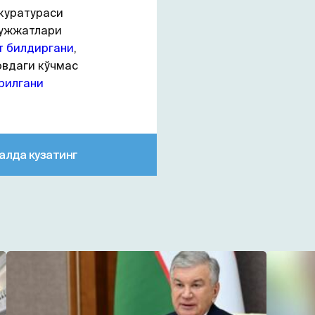
куратураси
ҳужжатлари
т билдиргани
,
овдаги кўчмас
рилгани
алда кузатинг