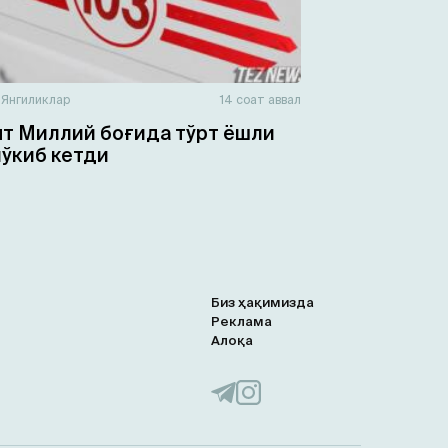
н
Янгиликлар
14 соат аввал
т Миллий боғида тўрт ёшли
чўкиб кетди
Биз ҳақимизда
Реклама
Алоқа