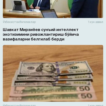
Ўзбекистон
Янгиликлар
1 кун аввал
Шавкат Мирзиёев сунъий интеллект
экотизимини ривожлантириш бўйича
вазифаларни белгилаб берди
Ўзбекистон
Янгиликлар
1 кун аввал