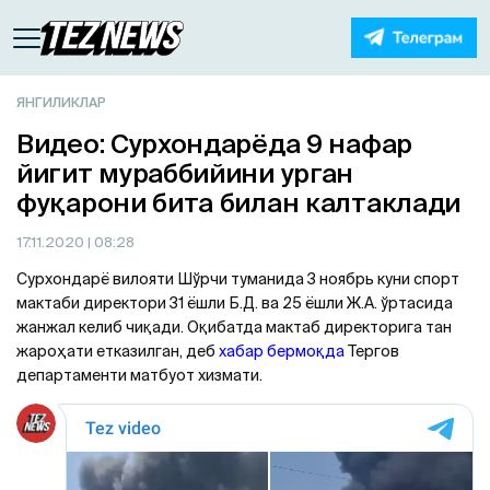
ЯНГИЛИКЛАР
Видео: Сурхондарёда 9 нафар
йигит мураббийини урган
фуқарони бита билан калтаклади
17.11.2020
| 08:28
Сурхондарё вилояти Шўрчи туманида 3 ноябрь куни спорт
мактаби директори 31 ёшли Б.Д. ва 25 ёшли Ж.A. ўртасида
жанжал келиб чиқади. Оқибатда мактаб директорига тан
жароҳати етказилган, деб
хабар бермоқда
Тергов
департаменти матбуот хизмати.