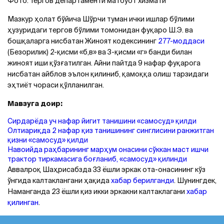
Фото: Тергов департаменти матбуот хизмати
Мазкур ҳолат бўйича Шўрчи туман ички ишлар бўлими
ҳузуридаги тергов бўлими томонидан фуқаро Ш.Э. ва
бошқаларга нисбатан Жиноят кодексининг
277-моддаси
(Безорилик) 2-қисми «б,в» ва 3-қисми «г» банди билан
жиноят иши қўзғатилган. Aйни пайтда 9 нафар фуқарога
нисбатан айблов эълон қилиниб, қамоққа олиш тарзидаги
эҳтиёт чораси қўлланилган.
Мавзуга доир:
Сирдарёда уч нафар йигит танишини «самосуд» қилди
Олтиариқда 2 нафар қиз танишининг синглисини ранжитган
қизни «самосуд» қилди
Навоийда раҳбарининг марҳум онасини сўккан маст ишчи
трактор тиркамасига боғланиб, «самосуд» қилинди
Aввалроқ Шаҳрисабзда 33 ёшли эркак ота-онасининг кўз
ўнгида калтаклангани ҳақида
хабар берилганди
. Шунингдек,
Наманганда 23 ёшли қиз икки эркакни калтаклагани
хабар
қилинган
.