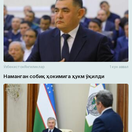
Ўзбекистон
Янгиликлар
1 кун аввал
Наманган собиқ ҳокимига ҳукм ўқилди