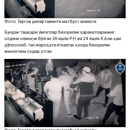
Фото: Тергов департаменти матбуот хизмати
Бундан ташқари, йигитлар безорилик ҳаракатларининг
олдини олмоқчи бўлган 26 ёшли Р.Н. ва 24 ёшли Х.A.ни ҳам
дўппослаб, тан жароҳати етказган ҳолда безорилик
жиноятини содир этган.