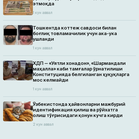
этмоқда
1 кун аввал
Тошкентда коттеж савдоси билан
боғлиқ товламачилик учун ака-ука
ушланди
1 кун аввал
ХДП — «Уятли хонадон», «Шармандали
маҳалла» каби тамғалар ўрнатилиши
Конституцияда белгиланган ҳуқуқларга
мос келмайди
1 кун аввал
Ўзбекистонда ҳайвонларни мажбурий
идентификация қилиш ва рўйхатга
олиш тўғрисидаги қонун кучга кирди
2 кун аввал