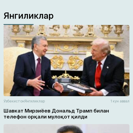
Янгиликлар
Ўзбекистон
Янгиликлар
1 кун аввал
Шавкат Мирзиёев Дональд Трамп билан
телефон орқали мулоқот қилди