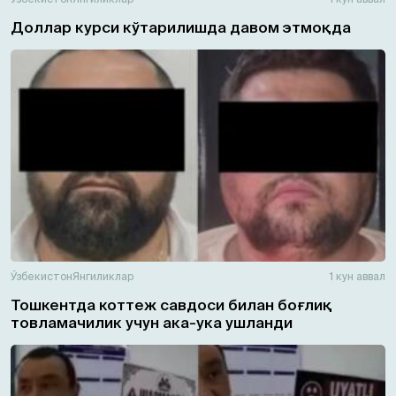
Доллар курси кўтарилишда давом этмоқда
Ўзбекистон
Янгиликлар
1 кун аввал
Тошкентда коттеж савдоси билан боғлиқ
товламачилик учун ака-ука ушланди