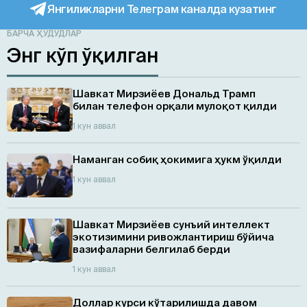
Янгиликларни Телеграм каналда кузатинг
БАРЧА ҲУДУДЛАР
Энг кўп ўқилган
Шавкат Мирзиёев Дональд Трамп
билан телефон орқали мулоқот қилди
1 кун аввал
Наманган собиқ ҳокимига ҳукм ўқилди
1 кун аввал
Шавкат Мирзиёев сунъий интеллект
экотизимини ривожлантириш бўйича
вазифаларни белгилаб берди
1 кун аввал
Доллар курси кўтарилишда давом