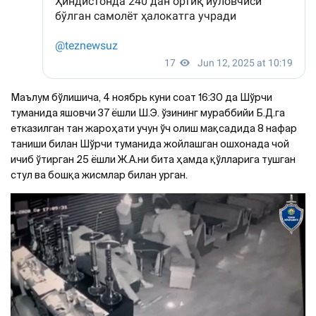
Маълум бўлишича, 4 ноябрь куни соат 16:30 да Шўрчи
туманида яшовчи 37 ёшли Ш.Э. ўзининг мураббийи Б.Д.га
етказилган тан жароҳати учун ўч олиш мақсадида 8 нафар
таниши билан Шўрчи туманида жойлашган ошхонада чой
ичиб ўтирган 25 ёшли Ж.A.ни бита ҳамда қўлларига тушган
стул ва бошқа жисмлар билан урган.