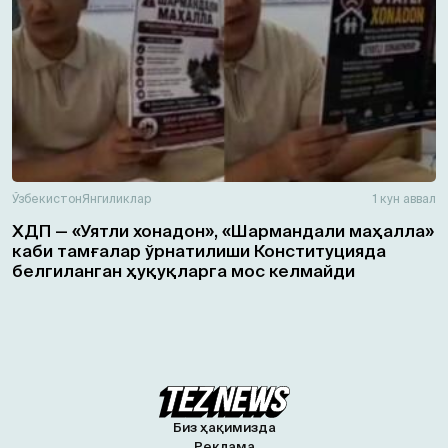
Ўзбекистон
Янгиликлар
1 кун аввал
ХДП — «Уятли хонадон», «Шармандали маҳалла»
каби тамғалар ўрнатилиши Конституцияда
белгиланган ҳуқуқларга мос келмайди
Биз ҳақимизда
Реклама