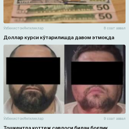
Ўзбекистон
Янгиликлар
8 соат аввал
Доллар курси кўтарилишда давом этмоқда
Ўзбекистон
Янгиликлар
9 соат аввал
Тошкентда коттеж савдоси билан боғлиқ