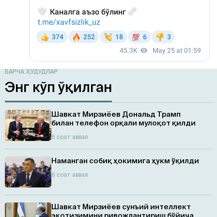
БАРЧА ҲУДУДЛАР
Энг кўп ўқилган
Шавкат Мирзиёев Дональд Трамп
билан телефон орқали мулоқот қилди
6 соат аввал
Наманган собиқ ҳокимига ҳукм ўқилди
6 соат аввал
Шавкат Мирзиёев сунъий интеллект
экотизимини ривожлантириш бўйича