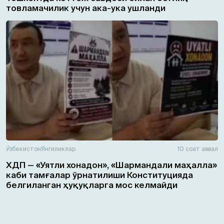
товламачилик учун ака-ука ушланди
Ўзбекистон
Янгиликлар
10 соат аввал
ХДП — «Уятли хонадон», «Шармандали маҳалла»
каби тамғалар ўрнатилиши Конституцияда
белгиланган ҳуқуқларга мос келмайди