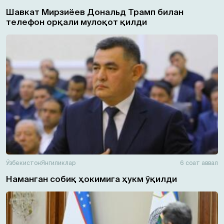
Шавкат Мирзиёев Дональд Трамп билан
телефон орқали мулоқот қилди
Ўзбекистон
Янгиликлар
6 соат аввал
Наманган собиқ ҳокимига ҳукм ўқилди