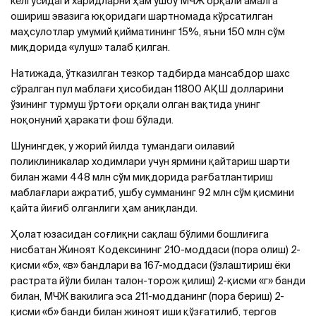
келгусидаги харидларни ҳам ушбу МЧЖ орқали амалга
ошириш эвазига юқоридаги шартномада кўрсатилган
маҳсулотлар умумий қийматининг 15%, яъни 150 млн сўм
миқдорида «улуш» талаб қилган.
Натижада, ўтказилган тезкор тадбирда мансабдор шахс
сўралган пул маблағи ҳисобидан 11800 АҚШ долларини
ўзининг турмуш ўртоғи орқали олган вақтида унинг
ноқонуний ҳаракати фош бўлади.
Шунингдек, у жорий йилда тумандаги оилавий
поликлиникалар ходимлари учун ярмини қайтариш шарти
билан жами 448 млн сўм миқдорида рағбатлантириш
маблағлари ажратиб, ушбу сумманинг 92 млн сўм қисмини
қайта йиғиб олганлиги ҳам аниқланди.
Ҳолат юзасидан соғлиқни сақлаш бўлими бошлиғига
нисбатан Жиноят Кодексининг 210-моддаси (пора олиш) 2-
қисми «б», «в» бандлари ва 167-моддаси (ўзлаштириш ёки
растрата йўли билан талон-торож қилиш) 2-қисми «г» банди
билан, МЧЖ вакилига эса 211-модданинг (пора бериш) 2-
қисми «б» банди билан жиноят иши қўзғатилиб, тергов