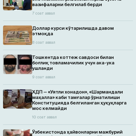
вазифаларни белгилаб берди
7 соат аввал
Доллар курси кўтарилишда давом
этмоқда
8 соат аввал
Тошкентда коттеж савдоси билан
боғлиқ товламачилик учун ака-ука
ушланди
9 соат аввал
ХДП — «Уятли хонадон», «Шармандали
маҳалла» каби тамғалар ўрнатилиши
Конституцияда белгиланган ҳуқуқларга
мос келмайди
10 соат аввал
Ўзбекистонда ҳайвонларни мажбурий