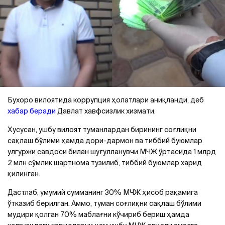
Бухоро вилоятида коррупция ҳолатлари аниқланди, деб
хабар беради
Давлат хавфсизлик хизмати.
Хусусан, ушбу вилоят туманлардан бирининг соғлиқни
сақлаш бўлими ҳамда дори-дармон ва тиббий буюмлар
улгуржи савдоси билан шуғулланувчи МЧЖ ўртасида 1 млрд
2 млн сўмлик шартнома тузилиб, тиббий буюмлар харид
қилинган.
Дастлаб, умумий сумманинг 30% МЧЖ ҳисоб рақамига
ўтказиб берилган. Аммо, туман соғлиқни сақлаш бўлими
мудири қолган 70% маблағни кўчириб бериш ҳамда