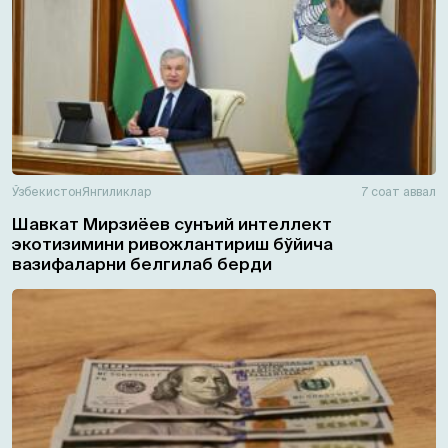
Ўзбекистон
Янгиликлар
7 соат аввал
Шавкат Мирзиёев сунъий интеллект
экотизимини ривожлантириш бўйича
вазифаларни белгилаб берди