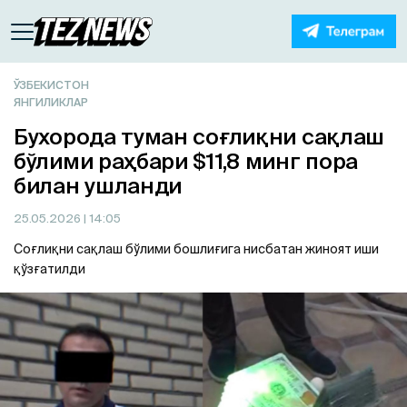
ЎЗБЕКИСТОН
ЯНГИЛИКЛАР
Бухорода туман соғлиқни сақлаш
бўлими раҳбари $11,8 минг пора
билан ушланди
25.05.2026
| 14:05
Соғлиқни сақлаш бўлими бошлиғига нисбатан жиноят иши
қўзғатилди