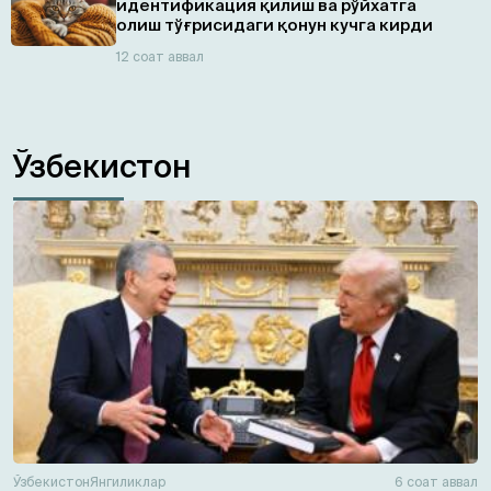
идентификация қилиш ва рўйхатга
олиш тўғрисидаги қонун кучга кирди
12 соат аввал
Ўзбекистон
Ўзбекистон
Янгиликлар
6 соат аввал