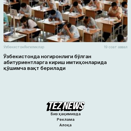
Ўзбекистон
Янгиликлар
19 соат аввал
Ўзбекистонда ногиронлиги бўлган
абитуриентларга кириш имтиҳонларида
қўшимча вақт берилади
Биз ҳақимизда
Реклама
Алоқа