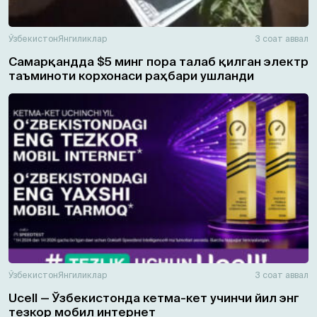
Ўзбекистон
Янгиликлар
3 соат аввал
Самарқандда $5 минг пора талаб қилган электр
таъминоти корхонаси раҳбари ушланди
Ўзбекистон
Янгиликлар
3 соат аввал
Ucell — Ўзбекистонда кетма-кет учинчи йил энг
тезкор мобил интернет