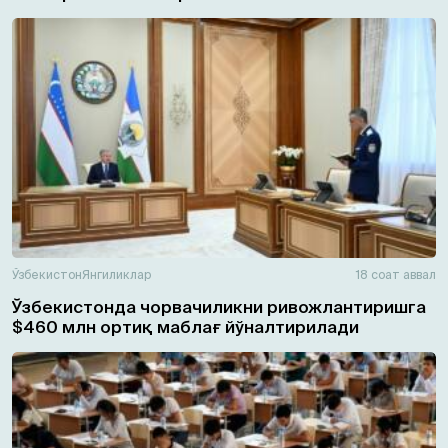
Ўзбекистон
Янгиликлар
18 соат аввал
Ўзбекистонда чорвачиликни ривожлантиришга
$460 млн ортиқ маблағ йўналтирилади