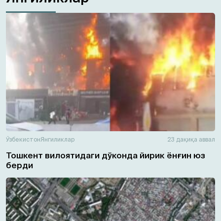
Ўзбекистон
Янгиликлар
23 дақиқа аввал
Тошкент вилоятидаги дўконда йирик ёнғин юз
берди