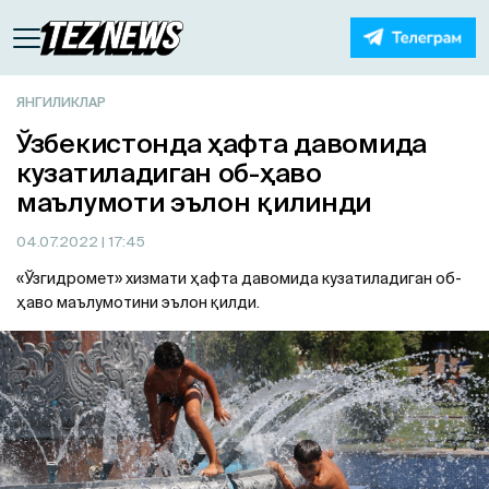
ЯНГИЛИКЛАР
Ўзбекистонда ҳафта давомида
кузатиладиган об-ҳаво
маълумоти эълон қилинди
04.07.2022
| 17:45
«Ўзгидромет» хизмати ҳафта давомида кузатиладиган об-
ҳаво маълумотини эълон қилди.