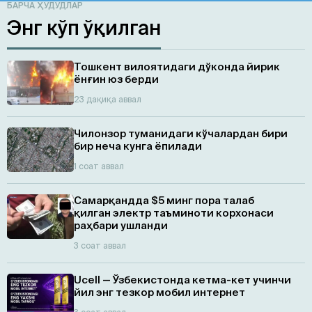
БАРЧА ҲУДУДЛАР
Энг кўп ўқилган
Тошкент вилоятидаги дўконда йирик
ёнғин юз берди
23 дақиқа аввал
Чилонзор туманидаги кўчалардан бири
бир неча кунга ёпилади
1 соат аввал
Самарқандда $5 минг пора талаб
қилган электр таъминоти корхонаси
раҳбари ушланди
3 соат аввал
Ucell — Ўзбекистонда кетма-кет учинчи
йил энг тезкор мобил интернет