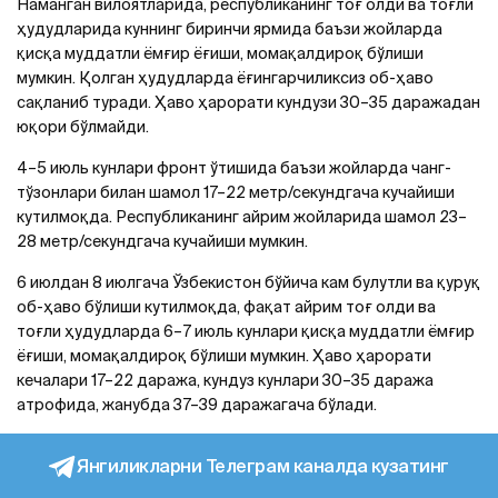
Наманган вилоятларида, республиканинг тоғ олди ва тоғли
ҳудудларида куннинг биринчи ярмида баъзи жойларда
қисқа муддатли ёмғир ёғиши, момақалдироқ бўлиши
мумкин. Қолган ҳудудларда ёғингарчиликсиз об-ҳаво
сақланиб туради. Ҳаво ҳарорати кундузи 30–35 даражадан
юқори бўлмайди.
4–5 июль кунлари фронт ўтишида баъзи жойларда чанг-
тўзонлари билан шамол 17–22 метр/секундгача кучайиши
кутилмоқда. Республиканинг айрим жойларида шамол 23–
28 метр/секундгача кучайиши мумкин.
6 июлдан 8 июлгача Ўзбекистон бўйича кам булутли ва қуруқ
об-ҳаво бўлиши кутилмоқда, фақат айрим тоғ олди ва
тоғли ҳудудларда 6–7 июль кунлари қисқа муддатли ёмғир
ёғиши, момақалдироқ бўлиши мумкин. Ҳаво ҳарорати
кечалари 17–22 даража, кундуз кунлари 30–35 даража
атрофида, жанубда 37–39 даражагача бўлади.
Янгиликларни Телеграм каналда кузатинг