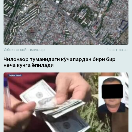
Ўзбекистон
Янгиликлар
1 соат аввал
Чилонзор туманидаги кўчалардан бири бир
неча кунга ёпилади