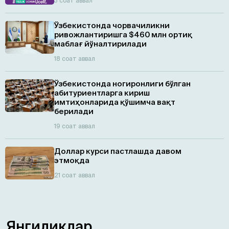
3 соат аввал
Ўзбекистонда чорвачиликни
ривожлантиришга $460 млн ортиқ
маблағ йўналтирилади
18 соат аввал
Ўзбекистонда ногиронлиги бўлган
абитуриентларга кириш
имтиҳонларида қўшимча вақт
берилади
19 соат аввал
Доллар курси пастлашда давом
этмоқда
21 соат аввал
Янгиликлар