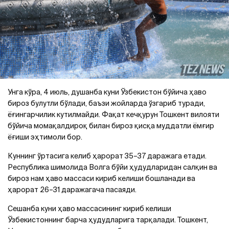
Унга кўра, 4 июль, душанба куни Ўзбекистон бўйича ҳаво
бироз булутли бўлади, баъзи жойларда ўзгариб туради,
ёғингарчилик кутилмайди. Фақат кечқурун Тошкент вилояти
бўйича момақалдироқ билан бироз қисқа муддатли ёмғир
ёғиши эҳтимоли бор.
Куннинг ўртасига келиб ҳарорат 35–37 даражага етади.
Республика шимолида Волга бўйи ҳудудларидан салқин ва
бироз нам ҳаво массаси кириб келиши бошланади ва
ҳарорат 26–31 даражагача пасаяди.
Сешанба куни ҳаво массасининг кириб келиши
Ўзбекистоннинг барча ҳудудларига тарқалади. Тошкент,