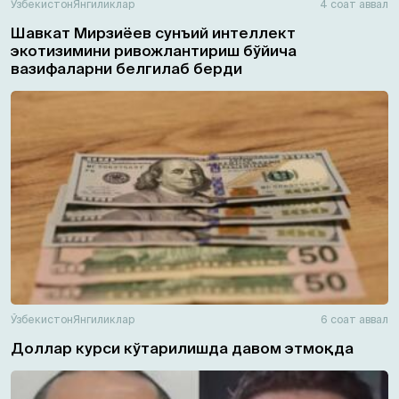
Ўзбекистон
Янгиликлар
4 соат аввал
Шавкат Мирзиёев сунъий интеллект
экотизимини ривожлантириш бўйича
вазифаларни белгилаб берди
Ўзбекистон
Янгиликлар
6 соат аввал
Доллар курси кўтарилишда давом этмоқда