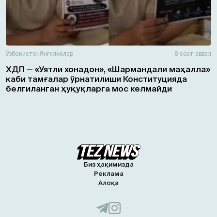
Ўзбекистон
Янгиликлар
8 соат аввал
ХДП — «Уятли хонадон», «Шармандали маҳалла»
каби тамғалар ўрнатилиши Конституцияда
белгиланган ҳуқуқларга мос келмайди
Биз ҳақимизда
Реклама
Алоқа