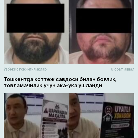
Ўзбекистон
Янгиликлар
6 соат аввал
Тошкентда коттеж савдоси билан боғлиқ
товламачилик учун ака-ука ушланди