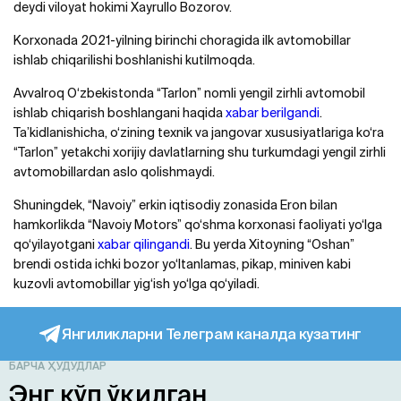
deydi viloyat hokimi Xayrullo Bozorov.
Korxonada 2021-yilning birinchi choragida ilk avtomobillar
ishlab chiqarilishi boshlanishi kutilmoqda.
Avvalroq O‘zbekistonda “Tarlon” nomli yengil zirhli avtomobil
ishlab chiqarish boshlangani haqida
xabar berilgandi
.
Ta’kidlanishicha, o‘zining texnik va jangovar xususiyatlariga ko‘ra
“Tarlon” yetakchi xorijiy davlatlarning shu turkumdagi yengil zirhli
avtomobillardan aslo qolishmaydi.
Shuningdek, “Navoiy” erkin iqtisodiy zonasida Eron bilan
hamkorlikda “Navoiy Motors” qo‘shma korxonasi faoliyati yo‘lga
qo‘yilayotgani
xabar qilingandi
. Bu yerda Xitoyning “Oshan”
brendi ostida ichki bozor yo‘ltanlamas, pikap, miniven kabi
kuzovli avtomobillar yig‘ish yo‘lga qo‘yiladi.
Янгиликларни Телеграм каналда кузатинг
БАРЧА ҲУДУДЛАР
Энг кўп ўқилган