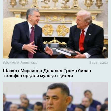
Ўзбекистон
Янгиликлар
3 соат аввал
Шавкат Мирзиёев Дональд Трамп билан
телефон орқали мулоқот қилди