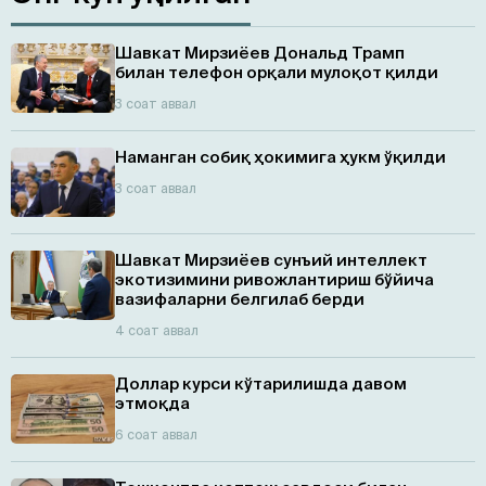
Шавкат Мирзиёев Дональд Трамп
билан телефон орқали мулоқот қилди
3 соат аввал
Наманган собиқ ҳокимига ҳукм ўқилди
3 соат аввал
Шавкат Мирзиёев сунъий интеллект
экотизимини ривожлантириш бўйича
вазифаларни белгилаб берди
4 соат аввал
Доллар курси кўтарилишда давом
этмоқда
6 соат аввал