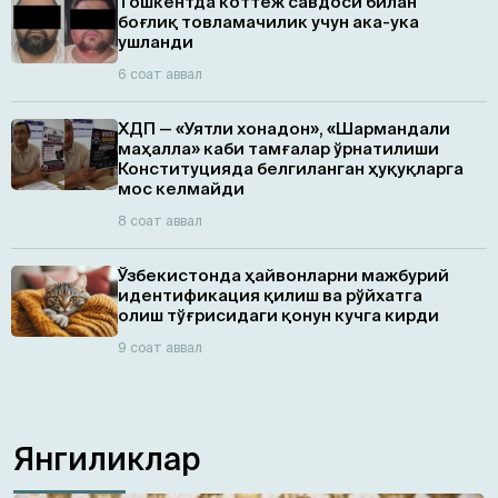
Тошкентда коттеж савдоси билан
боғлиқ товламачилик учун ака-ука
ушланди
6 соат аввал
ХДП — «Уятли хонадон», «Шармандали
маҳалла» каби тамғалар ўрнатилиши
Конституцияда белгиланган ҳуқуқларга
мос келмайди
8 соат аввал
Ўзбекистонда ҳайвонларни мажбурий
идентификация қилиш ва рўйхатга
олиш тўғрисидаги қонун кучга кирди
9 соат аввал
Янгиликлар