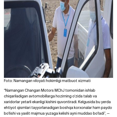
Foto: Namangan viloyati hokimligi matbuot xizmati
“Namangan Changan Motors MChJ tomonidan ishlab
chiqariladigan avtomobillarga hozirning o‘zida talab va
xaridorlar yetarli ekanligi kishini quvontiradi. Kelgusida bu yerda
ehtiyot qismlari tayyorlanadigan boshqa korxonalar ham paydo
bo‘lishi va yaxlit majmua yuzaga kelishi ayni muddao bo‘ladi”, —