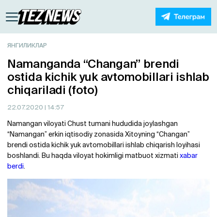
ЯНГИЛИКЛАР
Namanganda “Changan” brendi
ostida kichik yuk avtomobillari ishlab
chiqariladi (foto)
22.07.2020
| 14:57
Namangan viloyati Chust tumani hududida joylashgan
“Namangan” erkin iqtisodiy zonasida Xitoyning “Changan”
brendi ostida kichik yuk avtomobillari ishlab chiqarish loyihasi
boshlandi. Bu haqda viloyat hokimligi matbuot xizmati
xabar
berdi
.