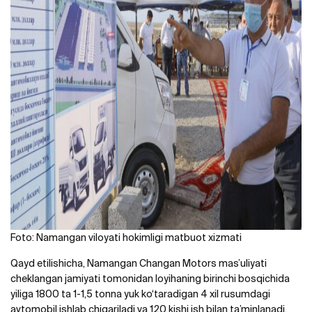
Foto: Namangan viloyati hokimligi matbuot xizmati
Qayd etilishicha, Namangan Changan Motors mas’uliyati
cheklangan jamiyati tomonidan loyihaning birinchi bosqichida
yiliga 1800 ta 1-1,5 tonna yuk ko‘taradigan 4 xil rusumdagi
avtomobil ishlab chiqariladi va 120 kishi ish bilan ta’minlanadi.