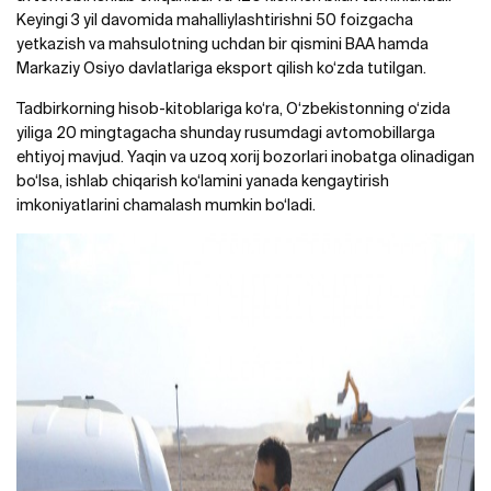
Keyingi 3 yil davomida mahalliylashtirishni 50 foizgacha
yetkazish va mahsulotning uchdan bir qismini BAA hamda
Markaziy Osiyo davlatlariga eksport qilish ko‘zda tutilgan.
Tadbirkorning hisob-kitoblariga ko‘ra, O‘zbekistonning o‘zida
yiliga 20 mingtagacha shunday rusumdagi avtomobillarga
ehtiyoj mavjud. Yaqin va uzoq xorij bozorlari inobatga olinadigan
bo‘lsa, ishlab chiqarish ko‘lamini yanada kengaytirish
imkoniyatlarini chamalash mumkin bo‘ladi.