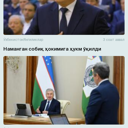
Ўзбекистон
Янгиликлар
3 соат аввал
Наманган собиқ ҳокимига ҳукм ўқилди