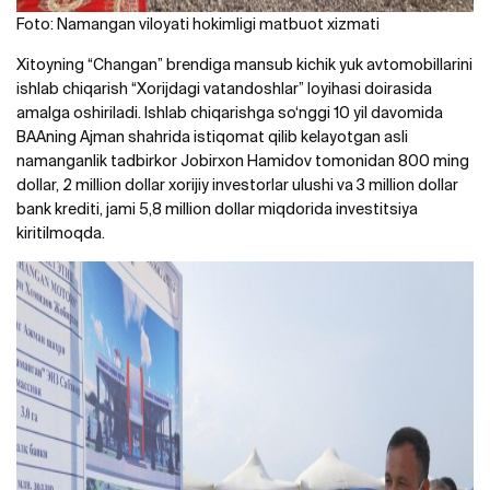
Foto: Namangan viloyati hokimligi matbuot xizmati
Xitoyning “Changan” brendiga mansub kichik yuk avtomobillarini
ishlab chiqarish “Xorijdagi vatandoshlar” loyihasi doirasida
amalga oshiriladi. Ishlab chiqarishga so‘nggi 10 yil davomida
BAAning Ajman shahrida istiqomat qilib kelayotgan asli
namanganlik tadbirkor Jobirxon Hamidov tomonidan 800 ming
dollar, 2 million dollar xorijiy investorlar ulushi va 3 million dollar
bank krediti, jami 5,8 million dollar miqdorida investitsiya
kiritilmoqda.