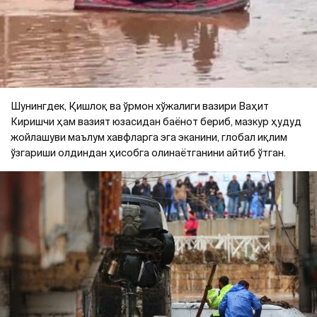
Шунингдек, Қишлоқ ва ўрмон хўжалиги вазири Ваҳит
Киришчи ҳам вазият юзасидан баёнот бериб, мазкур ҳудуд
жойлашуви маълум хавфларга эга эканини, глобал иқлим
ўзгариши олдиндан ҳисобга олинаётганини айтиб ўтган.