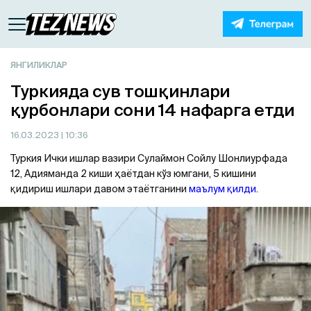
ЯНГИЛИКЛАР
Туркияда сув тошқинлари
қурбонлари сони 14 нафарга етди
16.03.2023
| 10:36
Туркия Ички ишлар вазири Сулаймон Сойлу Шонлиурфада
12, Адияманда 2 киши ҳаётдан кўз юмгани, 5 кишини
қидириш ишлари давом этаётганини
маълум қилди
.