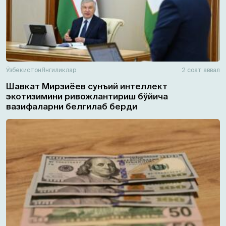
Ўзбекистон
Янгиликлар
2 соат аввал
Шавкат Мирзиёев сунъий интеллект
экотизимини ривожлантириш бўйича
вазифаларни белгилаб берди