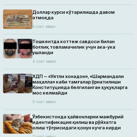
Доллар курси кўтарилишда давом
этмоқда
3 соат аввал
Тошкентда коттеж савдоси билан
боғлиқ товламачилик учун ака-ука
ушланди
4 соат аввал
ХДП — «Уятли хонадон», «Шармандали
маҳалла» каби тамғалар ўрнатилиши
Конституцияда белгиланган ҳуқуқларга
мос келмайди
5 соат аввал
Ўзбекистонда ҳайвонларни мажбурий
идентификация қилиш ва рўйхатга
олиш тўғрисидаги қонун кучга кирди
7 соат аввал