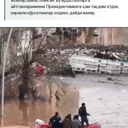
жойлар шикастланган. Бу ерда сизларга
айтганларимизни Президентимизга ҳам тақдим этдик,
керакли кўрсатмалар олдик», дейди вазир.