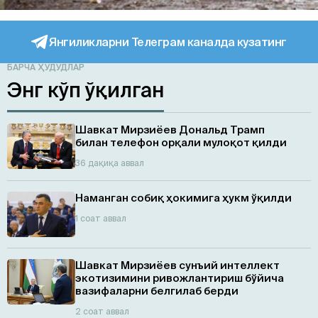
Янгиликларни Телеграм каналда кузатинг
БАРЧА ҲУДУДЛАР
Энг кўп ўқилган
Шавкат Мирзиёев Дональд Трамп
билан телефон орқали мулоқот қилди
36 дақиқа аввал
Наманган собиқ ҳокимига ҳукм ўқилди
1 соат аввал
Шавкат Мирзиёев сунъий интеллект
экотизимини ривожлантириш бўйича
вазифаларни белгилаб берди
2 соат аввал