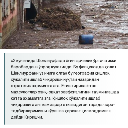
«2 кун ичида Шонлиурфада ёғингарчилик ўртача икки
баробардан кўпроқ кузатилди. Бу фавқулодда ҳолат.
Шанлиурфани ўз ичига олган бу география қишлоқ
хўжалиги ишлаб чиқариши нуқтаи назаридан
стратегик аҳамиятга эга. Етиштирилаётган
маҳсулотлар озиқ-овқат хавфсизлигини таъминлашда
катта аҳамиятга эга. Қишлоқ хўжалиги ишлаб
чиқаришига энг кам зарар етказадиган тарзда чора-
тадбирларимизни кўришга ҳаракат қилмоқдамиз»,
дейди Киришчи.