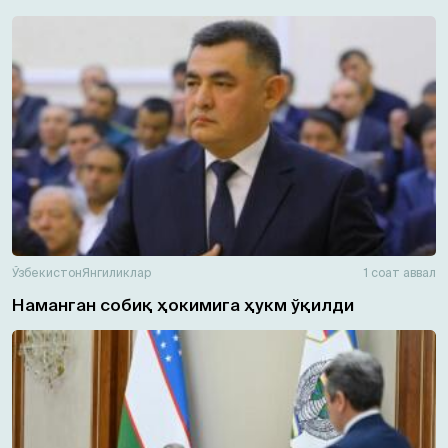
Ўзбекистон
Янгиликлар
1 соат аввал
Наманган собиқ ҳокимига ҳукм ўқилди