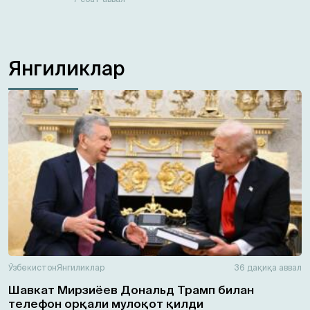
Янгиликлар
Ўзбекистон
Янгиликлар
36 дақиқа аввал
Шавкат Мирзиёев Дональд Трамп билан
телефон орқали мулоқот қилди