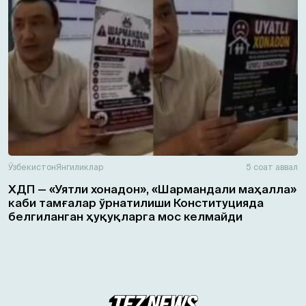
Ўзбекистон
Янгиликлар
5 соат аввал
ХДП — «Уятли хонадон», «Шармандали маҳалла»
каби тамғалар ўрнатилиши Конституцияда
белгиланган ҳуқуқларга мос келмайди