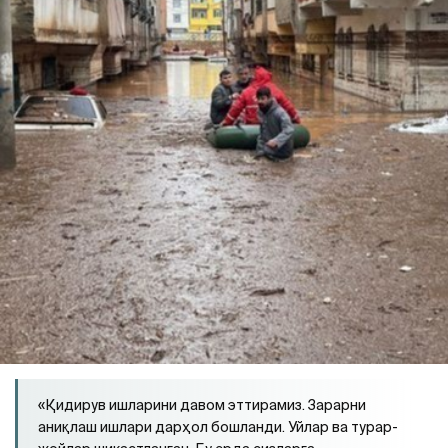
«Қидирув ишларини давом эттирамиз. Зарарни
аниқлаш ишлари дарҳол бошланди. Уйлар ва турар-