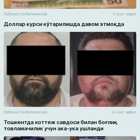
Ўзбекистон
Янгиликлар
3 соат аввал
Доллар курси кўтарилишда давом этмоқда
Ўзбекистон
Янгиликлар
4 соат аввал
Тошкентда коттеж савдоси билан боғлиқ
товламачилик учун ака-ука ушланди