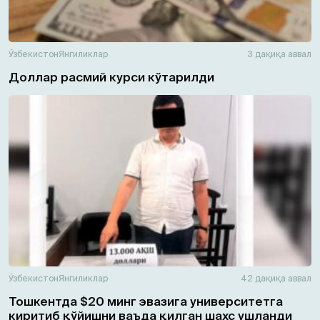
Ўзбекистон
Янгиликлар
3 дақиқа аввал
Доллар расмий курси кўтарилди
Ўзбекистон
Янгиликлар
42 дақиқа аввал
Тошкентда $20 минг эвазига университетга
киритиб қўйишни ваъда қилган шахс ушланди