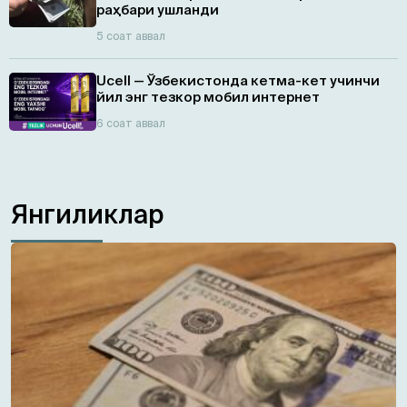
раҳбари ушланди
5 соат аввал
Ucell — Ўзбекистонда кетма-кет учинчи
йил энг тезкор мобил интернет
6 соат аввал
Янгиликлар