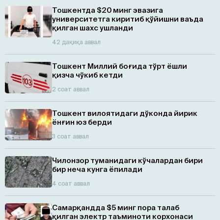
Тошкентда $20 минг эвазига
университетга киритиб қўйишни ваъда
қилган шахс ушланди
42 дақиқа аввал
Тошкент Миллий боғида тўрт ёшли
қизча чўкиб кетди
2 соат аввал
Тошкент вилоятидаги дўконда йирик
ёнғин юз берди
3 соат аввал
Чилонзор туманидаги кўчалардан бири
бир неча кунга ёпилади
4 соат аввал
Самарқандда $5 минг пора талаб
қилган электр таъминоти корхонаси