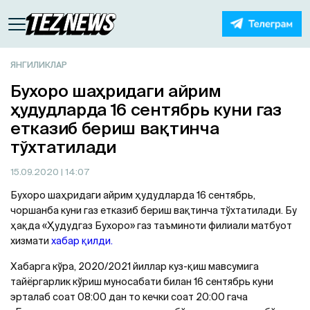
ЯНГИЛИКЛАР
Бухоро шаҳридаги айрим
ҳудудларда 16 сентябрь куни газ
етказиб бериш вақтинча
тўхтатилади
15.09.2020
| 14:07
Бухоро шаҳридаги айрим ҳудудларда 16 сентябрь,
чоршанба куни газ етказиб бериш вақтинча тўхтатилади. Бу
ҳақда «Ҳудудгаз Бухоро» газ таъминоти филиали матбуот
хизмати
хабар қилди.
Хабарга кўра, 2020/2021 йиллар куз-қиш мавсумига
тайёргарлик кўриш муносабати билан 16 сентябрь куни
эрталаб соат 08:00 дан то кечки соат 20:00 гача