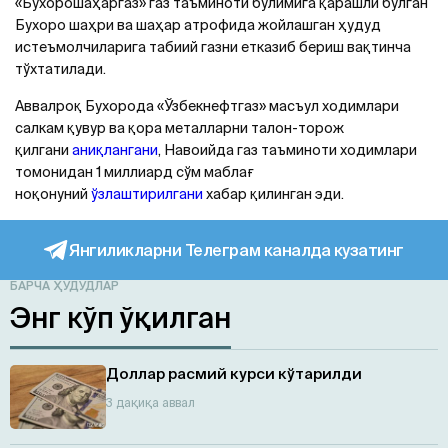
«Бухорошаҳаргаз» газ таъминоти бўлимига қарашли бўлган
Бухоро шаҳри ва шаҳар атрофида жойлашган ҳудуд
истеъмолчиларига табиий газни етказиб бериш вақтинча
тўхтатилади.
Аввалроқ Бухорода «Ўзбекнефтгаз» масъул ходимлари
салкам қувур ва қора металларни талон-торож
қилгани
аниқлангани
, Навоийда газ таъминоти ходимлари
томонидан 1 миллиард сўм маблағ
ноқонуний
ўзлаштирилгани
хабар қилинган эди.
Янгиликларни Телеграм каналда кузатинг
БАРЧА ҲУДУДЛАР
Энг кўп ўқилган
Доллар расмий курси кўтарилди
3 дақиқа аввал