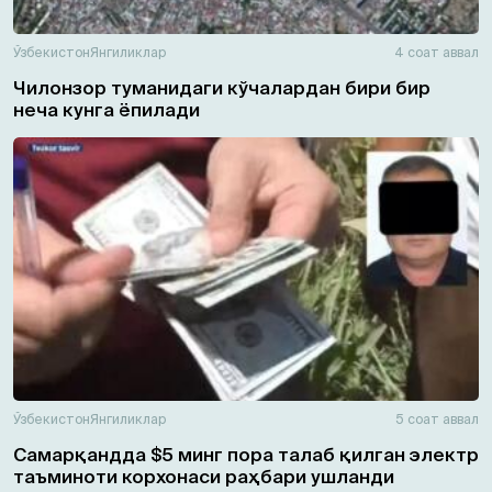
Ўзбекистон
Янгиликлар
4 соат аввал
Чилонзор туманидаги кўчалардан бири бир
неча кунга ёпилади
Ўзбекистон
Янгиликлар
5 соат аввал
Самарқандда $5 минг пора талаб қилган электр
таъминоти корхонаси раҳбари ушланди