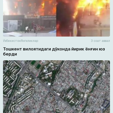
Ўзбекистон
Янгиликлар
3 соат аввал
Тошкент вилоятидаги дўконда йирик ёнғин юз
берди