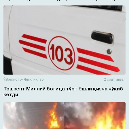
Ўзбекистон
Янгиликлар
2 соат аввал
Тошкент Миллий боғида тўрт ёшли қизча чўкиб
кетди