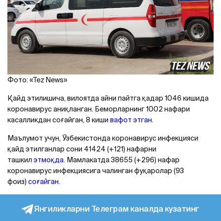
Фото: «Tez News»
Қайд этилишича, вилоятда айни пайтга қадар 1046 кишида
коронавирус аниқланган. Беморларнинг 1002 нафари
касалликдан соғайган, 8 киши
вафот этган
.
Маълумот учун, Ўзбекистонда коронавирус инфекцияси
қайд этилганлар сони 41424 (+121) нафарни
ташкил
этмоқда.
Мамлакатда 38655 (+296) нафар
коронавирус инфекциясига чалинган фуқаролар (93
фоиз)
соғайган.
Янгиликларни Телеграм каналда кузатинг