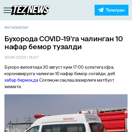
ЯНГИЛИКЛАР
Бухорода COVID-19’га чалинган 10
нафар бемор тузалди
30.08.2020
| 18:07
Бухоро вилоятида 30 август куни 17:00 ҳолатига кўра,
коронавирусга чалинган 10 нафар бемор соғайди, деб
хабар бермоқда
Соғлиқни сақлаш вазирлиги матбуот
хизмати.