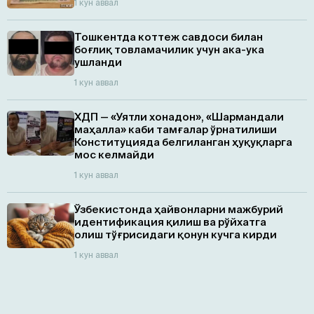
1 кун аввал
Тошкентда коттеж савдоси билан
боғлиқ товламачилик учун ака-ука
ушланди
1 кун аввал
ХДП — «Уятли хонадон», «Шармандали
маҳалла» каби тамғалар ўрнатилиши
Конституцияда белгиланган ҳуқуқларга
мос келмайди
1 кун аввал
Ўзбекистонда ҳайвонларни мажбурий
идентификация қилиш ва рўйхатга
олиш тўғрисидаги қонун кучга кирди
1 кун аввал