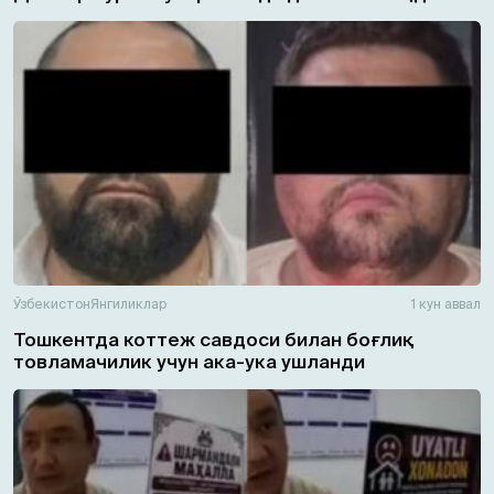
Ўзбекистон
Янгиликлар
1 кун аввал
Тошкентда коттеж савдоси билан боғлиқ
товламачилик учун ака-ука ушланди