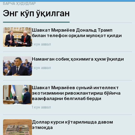
БАРЧА ҲУДУДЛАР
Энг кўп ўқилган
Шавкат Мирзиёев Дональд Трамп
билан телефон орқали мулоқот қилди
1 кун аввал
Наманган собиқ ҳокимига ҳукм ўқилди
1 кун аввал
Шавкат Мирзиёев сунъий интеллект
экотизимини ривожлантириш бўйича
вазифаларни белгилаб берди
1 кун аввал
Доллар курси кўтарилишда давом
этмоқда