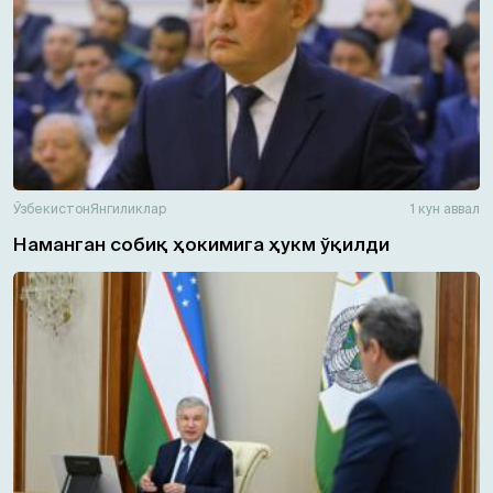
Ўзбекистон
Янгиликлар
1 кун аввал
Наманган собиқ ҳокимига ҳукм ўқилди