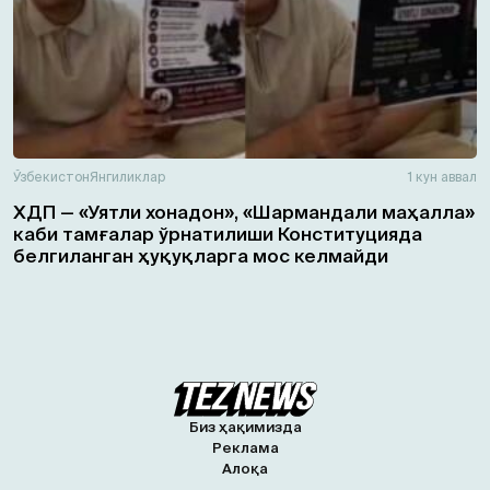
Ўзбекистон
Янгиликлар
1 кун аввал
ХДП — «Уятли хонадон», «Шармандали маҳалла»
каби тамғалар ўрнатилиши Конституцияда
белгиланган ҳуқуқларга мос келмайди
Биз ҳақимизда
Реклама
Алоқа