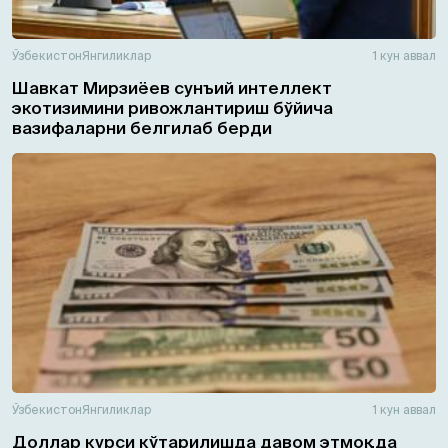
Ўзбекистон
Янгиликлар
1 кун аввал
Шавкат Мирзиёев сунъий интеллект
экотизимини ривожлантириш бўйича
вазифаларни белгилаб берди
Ўзбекистон
Янгиликлар
1 кун аввал
Доллар курси кўтарилишда давом этмоқда