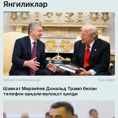
Янгиликлар
Ўзбекистон
Янгиликлар
1 кун аввал
Шавкат Мирзиёев Дональд Трамп билан
телефон орқали мулоқот қилди