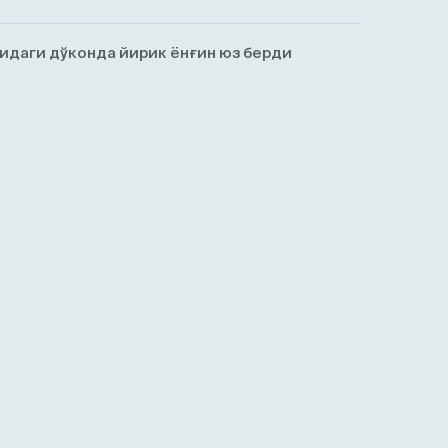
идаги дўконда йирик ёнғин юз берди