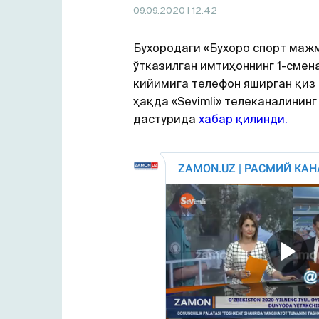
09.09.2020
| 12:42
Бухородаги «Бухоро cпорт маж
ўтказилган имтиҳоннинг 1-смен
кийимига телефон яширган қиз 
ҳақда «Sevimli» телеканалининг
дастурида
хабар қилинди.