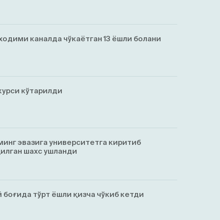
ходими каналда чўкаётган 13 ёшли болани
курси кўтарилди
минг эвазига университетга киритиб
қилган шахс ушланди
 боғида тўрт ёшли қизча чўкиб кетди