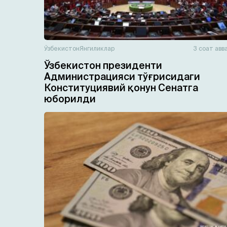
Ўзбекистон
Янгиликлар
3 соат авв
Ўзбекистон президенти
Администрацияси тўғрисидаги
Конституциявий қонун Сенатга
юборилди