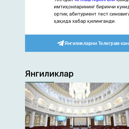
имтиҳонларининг биринчи куни
ортиқ абитуриент тест синови
ҳақида хабар қилинганди.
Янгиликларни Телеграм кан
Янгиликлар