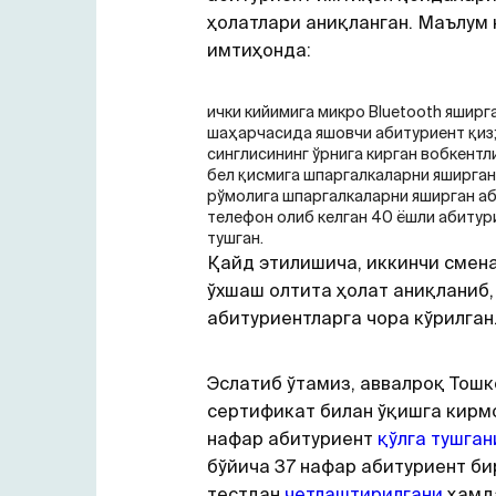
ҳолатлари аниқланган. Маълум
имтиҳонда:
ички кийимига микро Bluetooth яширг
шаҳарчасида яшовчи абитуриент қиз
синглисининг ўрнига кирган вобкентли
бел қисмига шпаргалкаларни яширган
рўмолига шпаргалкаларни яширган аб
телефон олиб келган 40 ёшли абитур
тушган.
Қайд этилишича, иккинчи смен
ўхшаш олтита ҳолат аниқланиб,
абитуриентларга чора кўрилган
Эслатиб ўтамиз, аввалроқ Тош
сертификат билан ўқишга кирмо
нафар абитуриент
қўлга тушган
бўйича 37 нафар абитуриент б
тестдан
четлаштирилгани
ҳамд