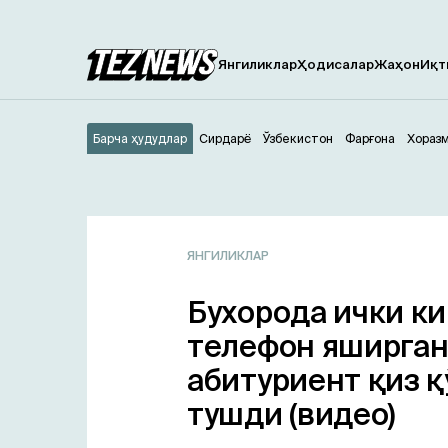
Янгиликлар
Ҳодисалар
Жаҳон
Иқт
Барча ҳудудлар
Сирдарё
Ўзбекистон
Фарғона
Хораз
ЯНГИЛИКЛАР
Бухорода ички к
телефон яширга
абитуриент қиз қ
тушди (видео)