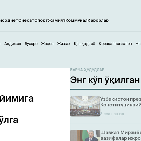
исодиёт
Сиёсат
Спорт
Жамият
Коммунал
Қарорлар
м
Андижон
Бухоро
Жаҳон
Жиззах
Қашқадарё
Қорақалпоғистон
На
БАРЧА ҲУДУДЛАР
Энг кўп ўқилган
ийимига
Ўзбекистон пре
Конституциявий
н
3 соат аввал
ўлга
Шавкат Мирзиёе
вазифалар ижро