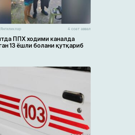
н
Янгиликлар
4 соат аввал
тда ППХ ходими каналда
ган 13 ёшли болани қутқариб