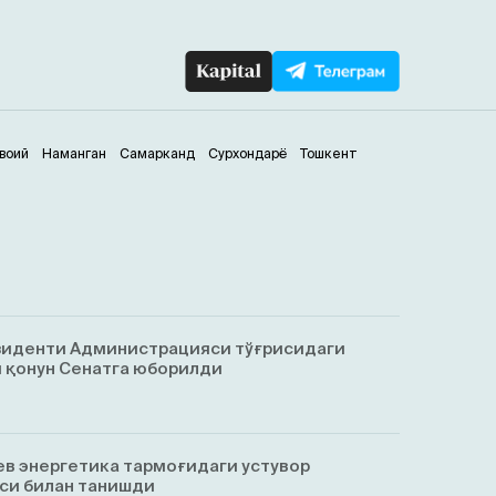
воий
Наманган
Самарканд
Сурхондарё
Тошкент
зиденти Администрацияси тўғрисидаги
 қонун Сенатга юборилди
в энергетика тармоғидаги устувор
си билан танишди