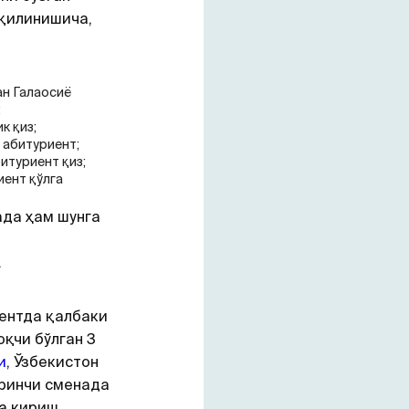
 қилинишича,
ан Галаосиё
;
к қиз;
 абитуриент;
итуриент қиз;
иент қўлга
ада ҳам шунга
.
кентда қалбаки
қчи бўлган 3
и
, Ўзбекистон
иринчи сменада
а кириш