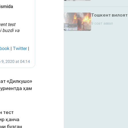
Тошкент вилоят
9 соат аввал
лат «Дилкушо»
туриентда ҳам
н тест
ир қанча
ни бузган