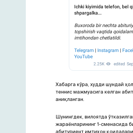
Хабарга кўра, худди шундай ҳо
теннис мажмуасига келган аби
аниқланган.
Шунингдек, вилоятда ўтказилга
жараёнларининг 1-сменасида б
абитуриент имтиҳон қоидалари