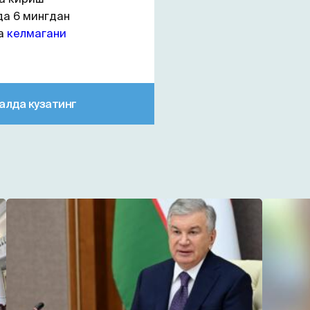
да 6 мингдан
га
келмагани
алда кузатинг