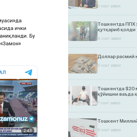
3 соат аввал
муаси»да
Тошкентда ППХ 
асида ички
қутқариб қолди
аниқланди. Бу
4 соат аввал
 «Замон»
Доллар расмий 
6 соат аввал
Тошкентда $20 
қўйишни ваъда 
7 соат аввал
Тошкент Миллий
8 соат аввал