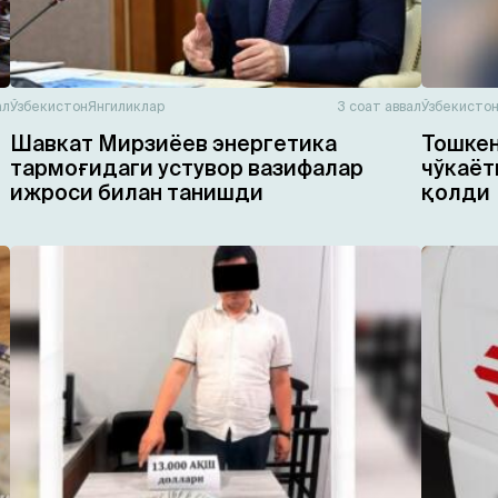
ал
Ўзбекистон
Янгиликлар
3 соат аввал
Ўзбекисто
Шавкат Мирзиёев энергетика
Тошкен
тармоғидаги устувор вазифалар
чўкаёт
ижроси билан танишди
қолди