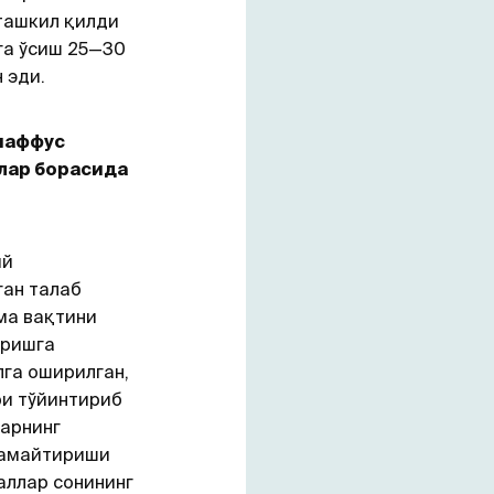
ташкил қилди
га ўсиш 25—30
 эди.
наффус
лар борасида
ий
ган талаб
ма вақтини
иришга
га оширилган,
ри тўйинтириб
ларнинг
камайтириши
аллар сонининг