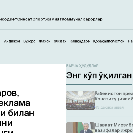
исодиёт
Сиёсат
Спорт
Жамият
Коммунал
Қарорлар
м
Андижон
Бухоро
Жаҳон
Жиззах
Қашқадарё
Қорақалпоғистон
На
БАРЧА ҲУДУДЛАР
Энг кўп ўқилган
ров,
Ўзбекистон пре
Конституциявий
Реклама
43 дақиқа аввал
ри билан
шни
Шавкат Мирзиёе
вазифалар ижро