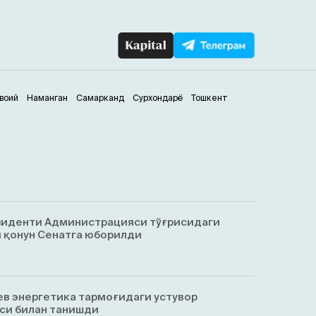
воий
Наманган
Самарканд
Сурхондарё
Тошкент
зиденти Администрацияси тўғрисидаги
 қонун Сенатга юборилди
в энергетика тармоғидаги устувор
си билан танишди