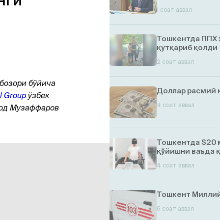
нги
1 соат аввал
Тошкентда ППХ 
қутқариб қолди
2 соат аввал
бозори бўйича
Доллар расмий 
l Group
ўзбек
4 соат аввал
шод Музаффаров
Тошкентда $20 
қўйишни ваъда 
4 соат аввал
Тошкент Миллий
6 соат аввал