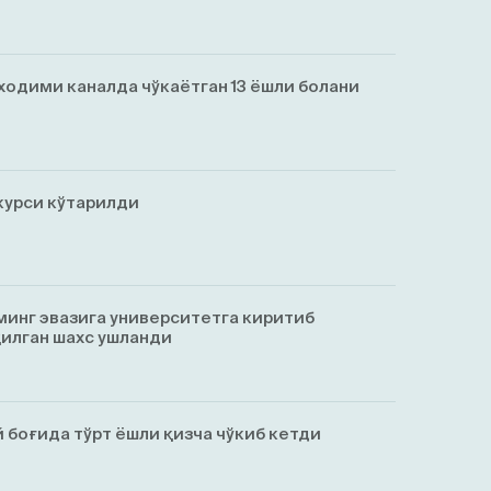
ходими каналда чўкаётган 13 ёшли болани
курси кўтарилди
минг эвазига университетга киритиб
қилган шахс ушланди
 боғида тўрт ёшли қизча чўкиб кетди