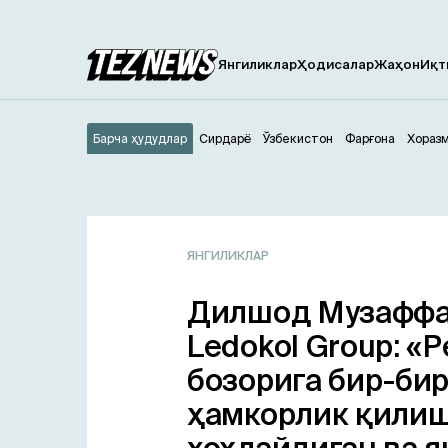
Янгиликлар
Ҳодисалар
Жаҳон
Иқт
Барча ҳудудлар
Сирдарё
Ўзбекистон
Фарғона
Хораз
ЯНГИЛИКЛАР
Дилшод Музаффа
Ledokol Group: «
бозорига бир-би
ҳамкорлик қили