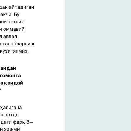
дан айтадиган
акчи. Бу
ини техник
ли оммавий
л аввал
н талабларнинг
кузатяпмиз.
қандай
 томонга
а қандай
?
 ҳалигача
ан ортда
даги фарқ 8—
ри ҳажми