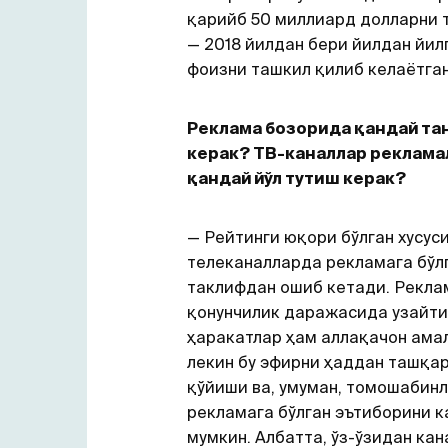
қарийб 50 миллиард долларни 
— 2018 йилдан бери йилдан йил
фоизни ташкил қилиб келаётган
Реклама бозорида қандай та
керак? ТВ-каналлар реклама
қандай йўл тутиш керак?
— Рейтинги юқори бўлган хусус
телеканалларда рекламага бўл
таклифдан ошиб кетади. Рекла
қонунчилик даражасида узайт
ҳаракатлар ҳам аллақачон амал
лекин бу эфирни ҳаддан ташқа
қўйиши ва, умуман, томошабин
рекламага бўлган эътиборини 
мумкин. Албатта, ўз-ўзидан кан