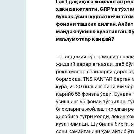
Гап 1 дақиқага жойланган ре
ҳақида кетяпти. GRP
’
га тўхт
бўлсак, ўсиш кўрсаткичи тах
фоизни ташкил қилган. Албатт
майда «чўкиш» кузатилган. Х
маълумотлар қандай?
— Пандемия кўргазмали рекла
жиддий зарар етказди, деб бўл
рекламалар сезиларли даража
бормоқда. TNS KANTAR берган 
кўра, 2020 йилнинг биринчи чо
қарийб 55 фоизга ўсди. Бундан
ўсишнинг 95 фоизи тўғридан-тў
блокларига жойлаштирилган р
ҳисобига тўғри келди, лекин ҳ
кузатилмади. Шу билан бирга, 
сони камайганини ҳам айтиб ўт