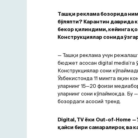
Ташқи реклама бозорида ни
бўляпти?
Карантин даврида 
бекор қилиндими, кейинга 
Конструкциялар сонида ўзга
— Ташқи реклама учун режалаш
бюджет асосан digital media’га 
Конструкциялар сони кўпаймад
Ўзбекистонда 11 мингга яқин ко
уларнинг 15—20 фоизи медиабо
уларнинг сони кўпаймоқда. Бу —
бозордаги асосий тренд.
D
igital, TV ёки
Out-of-Home
—
қайси бири самаралироқ ва 