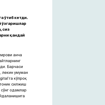
га ўтиб кетди.
й ўзгаришлар
, сиз
арни қандай
қамрови анча
сайтларнинг
ди. Барчаси
, лекин умуман
ital’га кўпроқ
ктоник силжиш
 сўнг одамлар
ойдаланишига