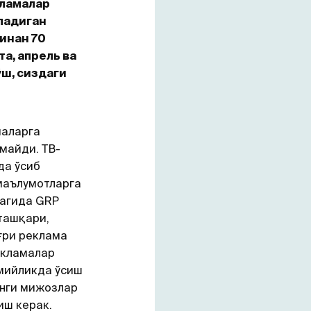
кламалар
аладиган
минан 70
а, апрель ва
ўш, сиздаги
маларга
майди. ТВ-
да ўсиб
маълумотларга
рагида GRP
 ташқари,
ғри реклама
екламалар
омийликда ўсиш
янги мижозлар
иш керак.