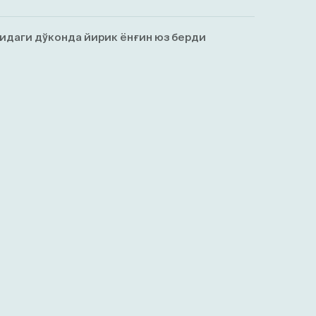
идаги дўконда йирик ёнғин юз берди