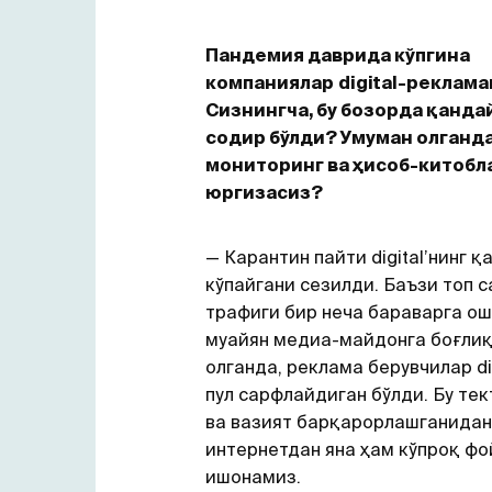
Пандемия даврида кўпгина
компаниялар
digital-реклама
Сизнингча, бу бозорда қанда
содир бўлди? Умуман олганда
мониторинг ва ҳисоб-китобл
юргизасиз?
— Карантин пайти digital’нинг 
кўпайгани сезилди. Баъзи топ 
трафиги бир неча бараварга ош
муайян медиа-майдонга боғлиқ
олганда, реклама берувчилар dig
пул сарфлайдиган бўлди. Бу те
ва вазият барқарорлашганидан
интернетдан яна ҳам кўпроқ ф
ишонамиз.