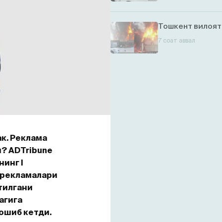
Тошкент вилоят
7 соат аввал
к. Реклама
? ADTribune
инг I
 рекламалари
тилгани
агига
ошиб кетди.