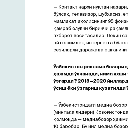
— Контакт нархи нуқтаи назари
бўлсак, телевизор, шубҳасиз, ет
мамлакат аҳолисининг 95 фоиз
қамраб олувчи биринчи рақам
ахборот воситасидир. Лекин са
айтганимдек, интернетга бўлга
сезиларли даражада ошганини 
Ўзбекистон реклама бозори 
ҳажмда ўлчанади, нима яхши
ўзгарди? 2018—2020 йиллард
ўсиш ёки ўзгариш кузатилди
— Ўзбекистондаги медиа бозор
(минтақа лидери) Қозоғистонд
қолмоқда — медиабозор ҳажми
10 баробар. Бу йил медиа бозо