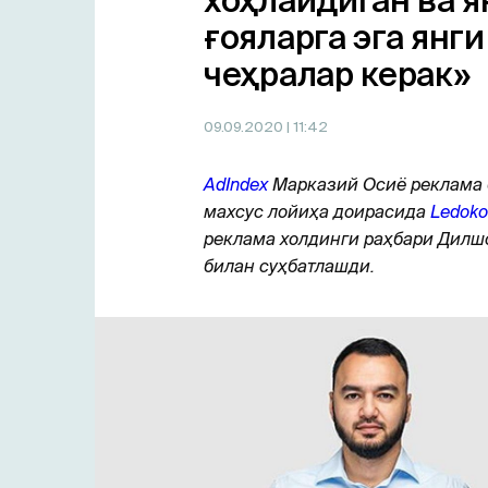
хоҳлайдиган ва я
ғояларга эга янги
чеҳралар керак»
09.09.2020
| 11:42
AdIndex
Марказий Осиё реклама 
махсус лойиҳа доирасида
Ledoko
реклама холдинги раҳбари Дил
билан суҳбатлашди.