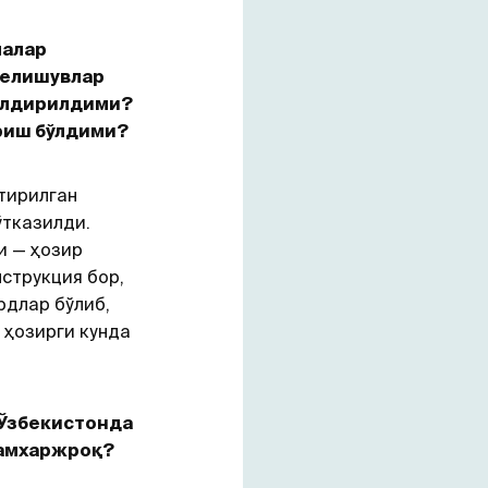
малар
келишувлар
қолдирилдими?
риш бўлдими?
тирилган
ўтказилди.
и — ҳозир
нструкция бор,
рдлар бўлиб,
 ҳозирги кунда
 Ўзбекистонда
камхаржроқ?