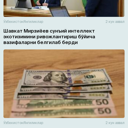
Ўзбекистон
Янгиликлар
2 кун аввал
Шавкат Мирзиёев сунъий интеллект
экотизимини ривожлантириш бўйича
вазифаларни белгилаб берди
Ўзбекистон
Янгиликлар
2 кун аввал