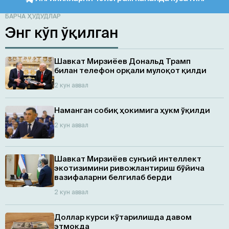
БАРЧА ҲУДУДЛАР
Энг кўп ўқилган
Шавкат Мирзиёев Дональд Трамп
билан телефон орқали мулоқот қилди
2 кун аввал
Наманган собиқ ҳокимига ҳукм ўқилди
2 кун аввал
Шавкат Мирзиёев сунъий интеллект
экотизимини ривожлантириш бўйича
вазифаларни белгилаб берди
2 кун аввал
Доллар курси кўтарилишда давом
этмоқда