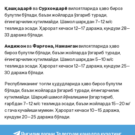
Қашқадарё
ва
Сурхондарё
вилоятларида ҳаво бироз
булутли бўлади, баъзи жойларда ўзгариб туради,
ёғингарчилик кутилмайди. Шамол шарқдан 7—12 м/с
тезликда эсади. Ҳарорат кечаси 12—17 даража, кундузи 28—
33 даража бўлади.
Aндижон
ва
Фарғона, Наманган
вилоятларида ҳаво
бироз булутли бўлади, баъзи жойларда ўзгариб туради,
ёғингарчилик кутилмайди. Шамол шарқдан 5—10 м/с
тезликда эсади. Ҳарорат кечаси 12—17 даража, кундузи 25—
30 даража бўлади.
Республиканинг тоғли ҳудудларида ҳаво бироз булутли
бўлади, баъзи жойларда ўзгариб туради, ёғингарчилик
кутилмайди. Шарқий шамол йўналишини ўзгартириб,
ғарбдан 7—12 м/с тезликда эсади, баъзи жойларда 15—20 м/
с гача кучайиши мумкин. Ҳарорат кечаси 10—15 даража,
кундузи 20—25 даража бўлади.
Янгиликларни Телеграм каналда кузатинг