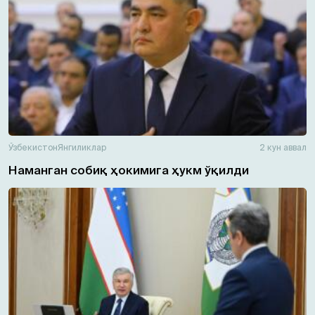
Ўзбекистон
Янгиликлар
2 кун аввал
Наманган собиқ ҳокимига ҳукм ўқилди