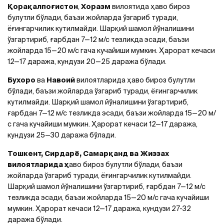
Қорақалпоғистон
,
Хоразм
вилоятида ҳаво бироз
булутли бўлади, баъзи жойларда ўзгариб туради,
ёғингарчилик кутилмайди. Шарқий шамол йўналишини
ўзгартириб, ғарбдан 7—12 м/с тезликда эсади, баъзи
жойларда 15—20 м/с гача кучайиши мумкин. Ҳарорат кечаси
12—17 даража, кундузи 20—25 даража бўлади.
Бухоро
ва
Навоий
вилоятларида ҳаво бироз булутли
бўлади, баъзи жойларда ўзгариб туради, ёғингарчилик
кутилмайди. Шарқий шамол йўналишини ўзгартириб,
ғарбдан 7—12 м/с тезликда эсади, баъзи жойларда 15—20 м/
с гача кучайиши мумкин. Ҳарорат кечаси 12—17 даража,
кундузи 25—30 даража бўлади.
Тошкент, Сирдарё, Самарқанд ва Жиззах
вилоятларида ҳ
аво бироз булутли бўлади, баъзи
жойларда ўзгариб туради, ёғингарчилик кутилмайди.
Шарқий шамол йўналишини ўзгартириб, ғарбдан 7—12 м/с
тезликда эсади, баъзи жойларда 15—20 м/с гача кучайиши
мумкин. Ҳарорат кечаси 12—17 даража, кундузи 27-32
даража бўлади.