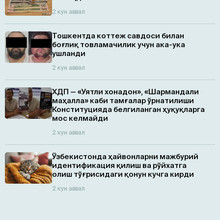
2 кун аввал
Тошкентда коттеж савдоси билан
боғлиқ товламачилик учун ака-ука
ушланди
2 кун аввал
ХДП — «Уятли хонадон», «Шармандали
маҳалла» каби тамғалар ўрнатилиши
Конституцияда белгиланган ҳуқуқларга
мос келмайди
2 кун аввал
Ўзбекистонда ҳайвонларни мажбурий
идентификация қилиш ва рўйхатга
олиш тўғрисидаги қонун кучга кирди
2 кун аввал