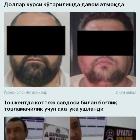
Доллар курси кўтарилишда давом этмоқда
Ўзбекистон
Янгиликлар
2 кун аввал
Тошкентда коттеж савдоси билан боғлиқ
товламачилик учун ака-ука ушланди