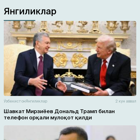
Янгиликлар
Ўзбекистон
Янгиликлар
2 кун аввал
Шавкат Мирзиёев Дональд Трамп билан
телефон орқали мулоқот қилди