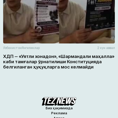
Ўзбекистон
Янгиликлар
2 кун аввал
ХДП — «Уятли хонадон», «Шармандали маҳалла»
каби тамғалар ўрнатилиши Конституцияда
белгиланган ҳуқуқларга мос келмайди
Биз ҳақимизда
Реклама