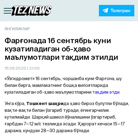
ЯНГИЛИКЛАР
Фарғонада 16 сентябрь куни
кузатиладиган об-ҳаво
маълумотлари тақдим этилди
15.09.2020
| 21:00
«Ўзгидромет» 16 сентябрь, чоршанба куни Фарғона, шу
билан бирга, мамлакатнинг бошқа вилоятларида
кузатиладиган об-ҳаво маълумотларини
тақдим этди
.
Унга кўра,
Тошкент шаҳри
да ҳаво бироз булутли бўлади,
вақти-вақти билан ўзгариб туради, ёғингарчилик
кутилмайди. Шарқий шамол йўналишини ўзгартириб,
ғарбдан 7—12 м/с тезликда эсади. Ҳарорат кечаси 15—17
даража, кундузи 28—30 даража бўлади.