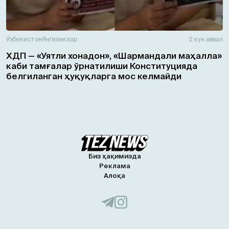
Ўзбекистон
Янгиликлар
2 кун аввал
ХДП — «Уятли хонадон», «Шармандали маҳалла»
каби тамғалар ўрнатилиши Конституцияда
белгиланган ҳуқуқларга мос келмайди
Биз ҳақимизда
Реклама
Алоқа