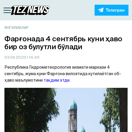
ЯНГИЛИКЛАР
Фарғонада 4 сентябрь куни ҳаво
бир оз булутли бўлади
03.09.2020
| 14:45
Республика Гидрометеорология хизмати маркази 4
сентябрь, жума куни Фарғона вилоятида кутилаётган об-
ҳаво маълумотини
тақдим этди
.