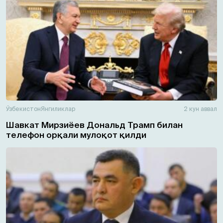
Ўзбекистон
Янгиликлар
2 кун аввал
Шавкат Мирзиёев Дональд Трамп билан
телефон орқали мулоқот қилди