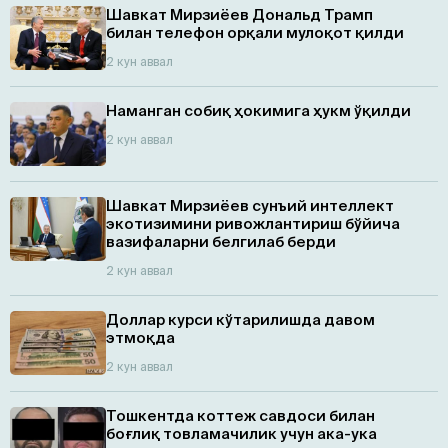
Шавкат Мирзиёев Дональд Трамп
билан телефон орқали мулоқот қилди
2 кун аввал
Наманган собиқ ҳокимига ҳукм ўқилди
2 кун аввал
Шавкат Мирзиёев сунъий интеллект
экотизимини ривожлантириш бўйича
вазифаларни белгилаб берди
2 кун аввал
Доллар курси кўтарилишда давом
этмоқда
2 кун аввал
Тошкентда коттеж савдоси билан
боғлиқ товламачилик учун ака-ука