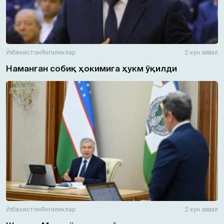
Ўзбекистон
Янгиликлар
2 кун аввал
Наманган собиқ ҳокимига ҳукм ўқилди
Ўзбекистон
Янгиликлар
2 кун аввал