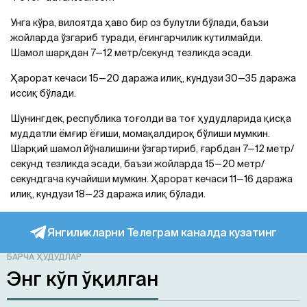
Унга кўра, вилоятда ҳаво бир оз булутли бўлади, баъзи
жойларда ўзгариб туради, ёғингарчилик кутилмайди.
Шамол шарқдан 7—12 метр/секунд тезликда эсади.
Ҳарорат кечаси 15—20 даража илиқ, кундузи 30—35 даража
иссиқ бўлади.
Шунингдек, республика тоғолди ва тоғ ҳудудларида қисқа
муддатли ёмғир ёғиши, момақалдироқ бўлиши мумкин.
Шарқий шамол йўналишини ўзгартириб, ғарбдан 7—12 метр/
секунд тезликда эсади, баъзи жойларда 15—20 метр/
секундгача кучайиши мумкин. Ҳарорат кечаси 11—16 даража
илиқ, кундузи 18—23 даража илиқ бўлади.
Янгиликларни Телеграм каналда кузатинг
БАРЧА ҲУДУДЛАР
Энг кўп ўқилган