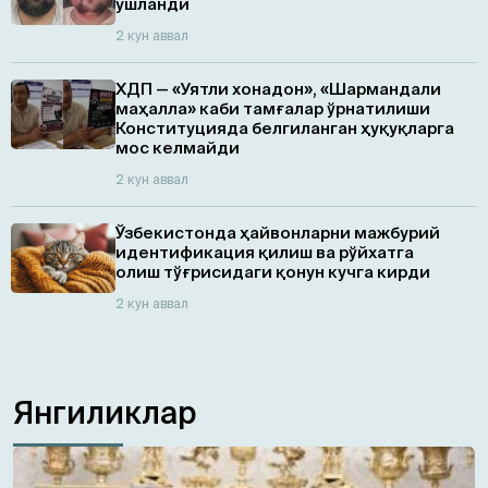
ушланди
2 кун аввал
ХДП — «Уятли хонадон», «Шармандали
маҳалла» каби тамғалар ўрнатилиши
Конституцияда белгиланган ҳуқуқларга
мос келмайди
2 кун аввал
Ўзбекистонда ҳайвонларни мажбурий
идентификация қилиш ва рўйхатга
олиш тўғрисидаги қонун кучга кирди
2 кун аввал
Янгиликлар