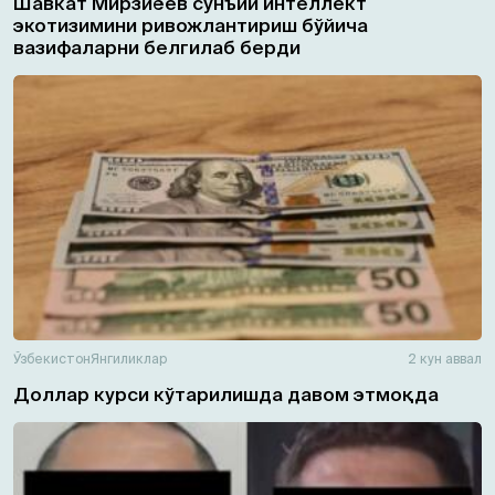
Шавкат Мирзиёев сунъий интеллект
экотизимини ривожлантириш бўйича
вазифаларни белгилаб берди
Ўзбекистон
Янгиликлар
2 кун аввал
Доллар курси кўтарилишда давом этмоқда