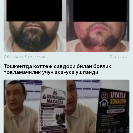
Ўзбекистон
Янгиликлар
2 кун аввал
Тошкентда коттеж савдоси билан боғлиқ
товламачилик учун ака-ука ушланди