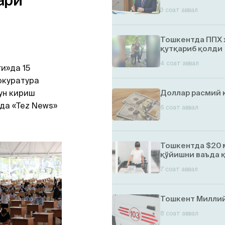
ари
3 соат аввал
Тошкентда ППХ 
қутқариб қолди
4 соат аввал
и»да 15
окуратура
ун кириш
Доллар расмий 
қда «Tez News»
6 соат аввал
Тошкентда $20 
қўйишни ваъда 
7 соат аввал
Тошкент Миллий
8 соат аввал