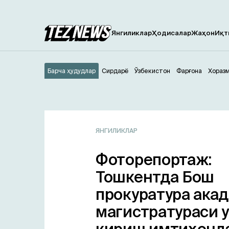
Янгиликлар
Ҳодисалар
Жаҳон
Иқт
Барча ҳудудлар
Сирдарё
Ўзбекистон
Фарғона
Хораз
ЯНГИЛИКЛАР
Фоторепортаж:
Тошкентда Бош
прокуратура ака
магистратураси 