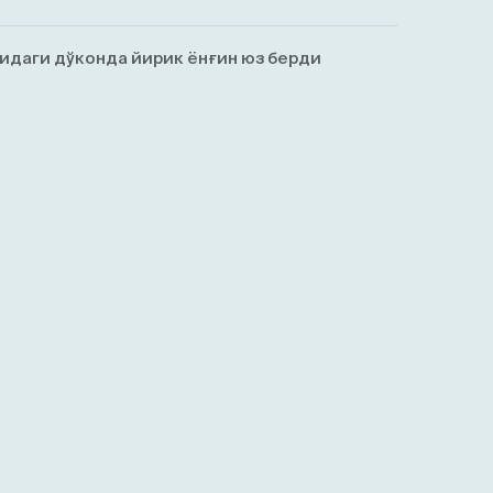
идаги дўконда йирик ёнғин юз берди