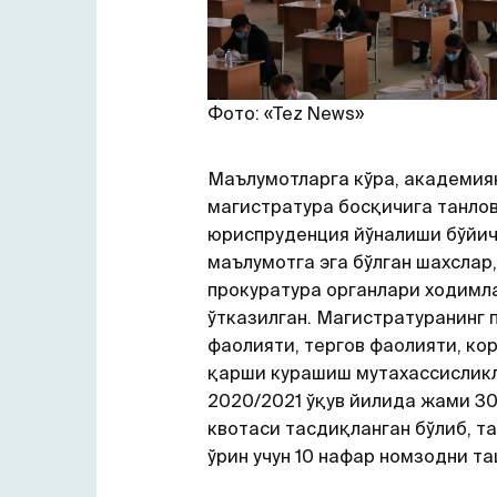
Фото: «Tez News»
Маълумотларга кўра, академия
магистратура босқичига танло
юриспруденция йўналиши бўйич
маълумотга эга бўлган шахслар
прокуратура органлари ходимл
ўтказилган. Магистратуранинг 
фаолияти, тергов фаолияти, ко
қарши курашиш мутахассислик
2020/2021 ўқув йилида жами 30
квотаси тасдиқланган бўлиб, та
ўрин учун 10 нафар номзодни та