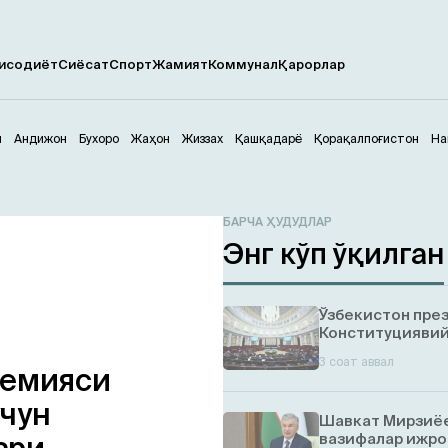
исодиёт
Сиёсат
Спорт
Жамият
Коммунал
Қарорлар
м
Андижон
Бухоро
Жаҳон
Жиззах
Қашқадарё
Қорақалпоғистон
На
БАРЧА ҲУДУДЛАР
Энг кўп ўқилган
Ўзбекистон пре
Конституциявий
3 соат аввал
демияси
учун
Шавкат Мирзиёе
вазифалар ижро