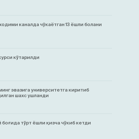
ходими каналда чўкаётган 13 ёшли болани
курси кўтарилди
минг эвазига университетга киритиб
қилган шахс ушланди
 боғида тўрт ёшли қизча чўкиб кетди