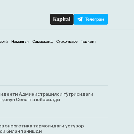
воий
Наманган
Самарканд
Сурхондарё
Тошкент
зиденти Администрацияси тўғрисидаги
 қонун Сенатга юборилди
в энергетика тармоғидаги устувор
си билан танишди