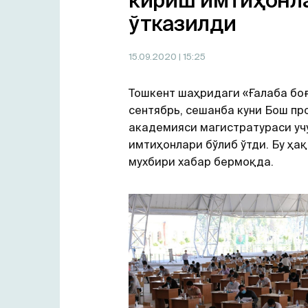
кириш имтиҳонл
ўтказилди
15.09.2020
| 15:25
Тошкент шаҳридаги «Ғалаба боғ
сентябрь, сешанба куни Бош пр
академияси магистратураси уч
имтиҳонлари бўлиб ўтди. Бу ҳа
мухбири хабар бермоқда.