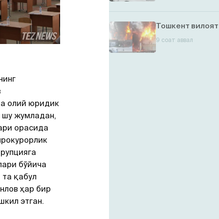
Тошкент вилоят
9 соат аввал
нинг
в
а олий юридик
, шу жумладан,
ари орасида
прокурорлик
ррупцияга
лари бўйича
 та қабул
нлов ҳар бир
шкил этган.