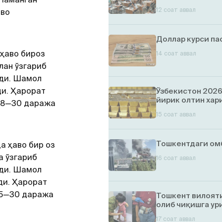
12 соат аввал
аво
Доллар курси п
 ҳаво бироз
14 соат аввал
лан ўзгариб
йди. Шамол
ди. Ҳарорат
Ўзбекистон 2026
йирик олтин хар
 28—30 даража
15 соат аввал
Тошкентдаги ом
а ҳаво бир оз
а ўзгариб
16 соат аввал
йди. Шамол
ди. Ҳарорат
25—30 даража
Тошкент вилояти
олиб чиқишга ур
17 соат аввал