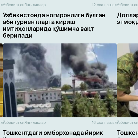
ал
Ўзбекистон
Янгиликлар
12 соат аввал
Ўзбекисто
Ўзбекистонда ногиронлиги бўлган
Доллар
абитуриентларга кириш
этмоқ
имтиҳонларида қўшимча вақт
берилади
ал
Ўзбекистон
Янгиликлар
16 соат аввал
Ўзбекисто
Тошкентдаги омборхонада йирик
Тошкен