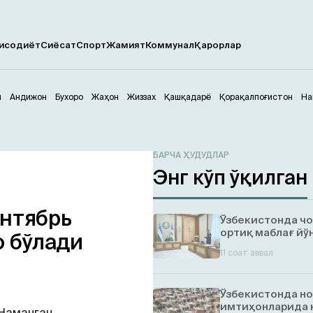
исодиёт
Сиёсат
Спорт
Жамият
Коммунал
Қарорлар
м
Андижон
Бухоро
Жаҳон
Жиззах
Қашқадарё
Қорақалпоғистон
На
БАРЧА ҲУДУДЛАР
Энг кўп ўқилган
ентябрь
Ўзбекистонда ч
ортиқ маблағ й
о бўлади
11 соат аввал
Ўзбекистонда но
имтиҳонларида 
 Наманган