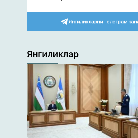
Янгиликларни Телеграм кан
Янгиликлар