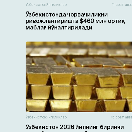
Ўзбекистон
Янгиликлар
11 соат авв
Ўзбекистонда чорвачиликни
ривожлантиришга $460 млн ортиқ
маблағ йўналтирилади
Ўзбекистон
Янгиликлар
15 соат авв
Ўзбекистон 2026 йилнинг биринчи