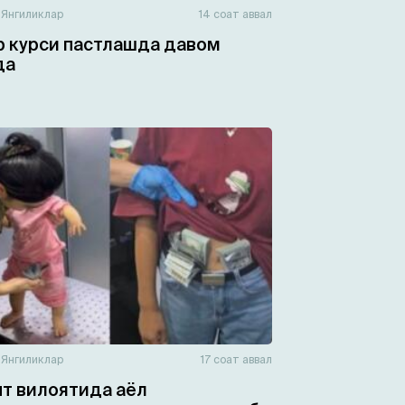
н
Янгиликлар
14 соат аввал
 курси пастлашда давом
да
н
Янгиликлар
17 соат аввал
т вилоятида аёл