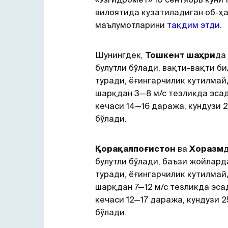
вилоятида кузатиладиган об-ҳ
маълумотларини
тақдим этди
.
Шунингдек,
Тошкент шаҳри
да
булутли бўлади, вақти-вақти би
туради, ёғингарчилик кутилма
шарқдан 3—8 м/с тезликда эса
кечаси 14—16 даража, кундузи
бўлади.
Қорақалпоғистон
ва
Хоразм
д
булутли бўлади, баъзи жойлард
туради, ёғингарчилик кутилма
шарқдан 7—12 м/с тезликда эса
кечаси 12—17 даража, кундузи 
бўлади.