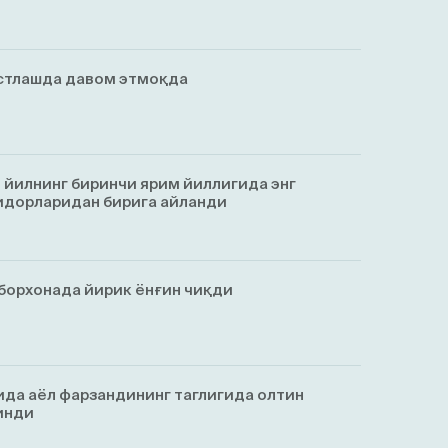
астлашда давом этмоқда
 йилнинг биринчи ярим йиллигида энг
идорларидан бирига айланди
борхонада йирик ёнғин чиқди
да аёл фарзандининг таглигида олтин
инди