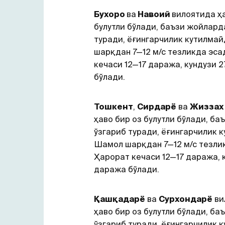
Бухоро
ва
Навоий
вилоятида ҳа
булутли бўлади, баъзи жойлард
туради, ёғингарчилик кутилма
шарқдан 7—12 м/с тезликда эса
кечаси 12—17 даража, кундузи 
бўлади.
Тошкент
,
Сирдарё
ва
Жиззах
ҳаво бир оз булутли бўлади, б
ўзгариб туради, ёғингарчилик 
Шамол шарқдан 7—12 м/с тезли
Ҳарорат кечаси 12—17 даража, 
даража бўлади.
Қашқадарё
ва
Сурхондарё
ви
ҳаво бир оз булутли бўлади, б
ўзгариб туради, ёғингарчилик 