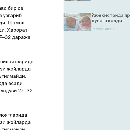
во бир оз
а ўзгариб
Ўзбекистонда яр
дунёга келди
йди. Шамол
19 соат аввал
ди. Ҳарорат
27—32 даража
вилоятларида
аъзи жойларда
кутилмайди.
кда эсади.
кундузи 27—32
лоятларида
аъзи жойларда
кутилмайди.