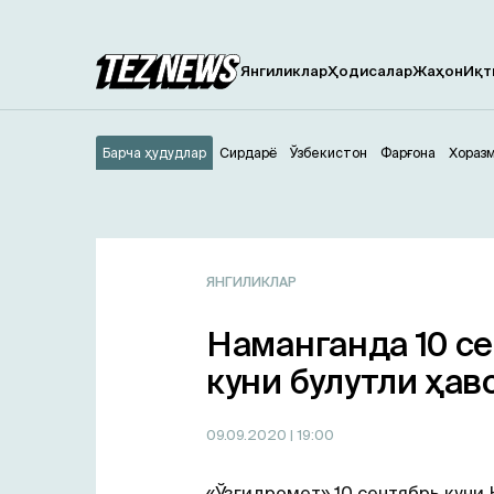
Янгиликлар
Ҳодисалар
Жаҳон
Иқт
Барча ҳудудлар
Сирдарё
Ўзбекистон
Фарғона
Хораз
ЯНГИЛИКЛАР
Наманганда 10 с
куни булутли ҳав
09.09.2020
| 19:00
«Ўзгидромет» 10 сентябрь куни