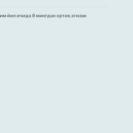
им йил ичида 8 мингдан ортиқ эгизaк