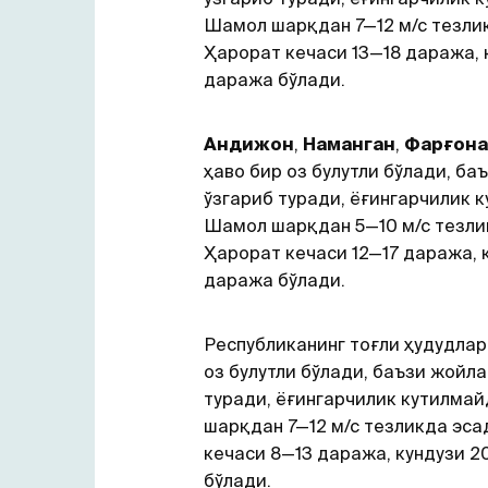
Шамол шарқдан 7—12 м/с тезли
Ҳарорат кечаси 13—18 даража, 
даража бўлади.
Андижон
,
Наманган
,
Фарғона
ҳаво бир оз булутли бўлади, б
ўзгариб туради, ёғингарчилик 
Шамол шарқдан 5—10 м/с тезли
Ҳарорат кечаси 12—17 даража, 
даража бўлади.
Республиканинг тоғли ҳудудлар
оз булутли бўлади, баъзи жойл
туради, ёғингарчилик кутилма
шарқдан 7—12 м/с тезликда эса
кечаси 8—13 даража, кундузи 
бўлади.