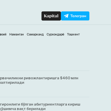
воий
Наманган
Самарканд
Сурхондарё
Тошкент
орвачиликни ривожлантиришга $460 млн
ўналтирилади
гиронлиги бўлган абитуриентларга кириш
қўшимча вақт берилади