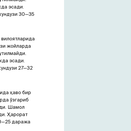
кда эсади.
кундузи 30—35
вилоятларида
аъзи жойларда
кутилмайди.
кда эсади.
кундузи 27—32
ида ҳаво бир
арда ўзгариб
йди. Шамол
ди. Ҳарорат
20—25 даража