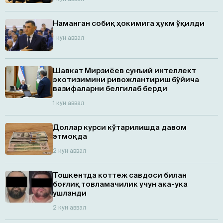
Наманган собиқ ҳокимига ҳукм ўқилди
1 кун аввал
Шавкат Мирзиёев сунъий интеллект
экотизимини ривожлантириш бўйича
вазифаларни белгилаб берди
1 кун аввал
Доллар курси кўтарилишда давом
этмоқда
2 кун аввал
Тошкентда коттеж савдоси билан
боғлиқ товламачилик учун ака-ука
ушланди
2 кун аввал