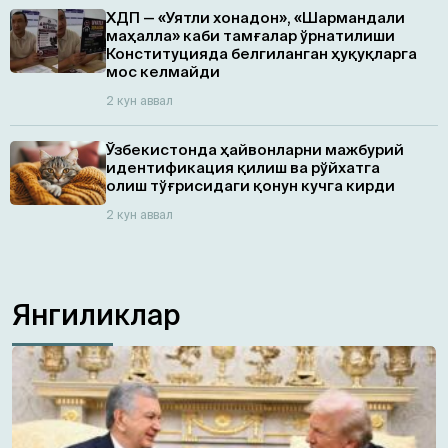
ХДП — «Уятли хонадон», «Шармандали
маҳалла» каби тамғалар ўрнатилиши
Конституцияда белгиланган ҳуқуқларга
мос келмайди
2 кун аввал
Ўзбекистонда ҳайвонларни мажбурий
идентификация қилиш ва рўйхатга
олиш тўғрисидаги қонун кучга кирди
2 кун аввал
Янгиликлар