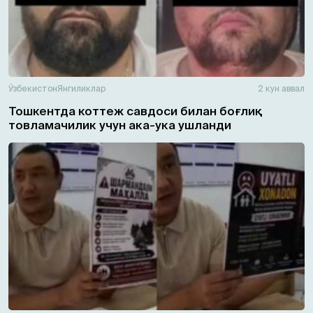
Ўзбекистон
Янгиликлар
2 кун аввал
Тошкентда коттеж савдоси билан боғлиқ
товламачилик учун ака-ука ушланди