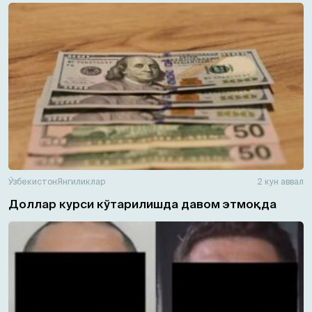
Ўзбекистон
Янгиликлар
2 кун аввал
Доллар курси кўтарилишда давом этмоқда