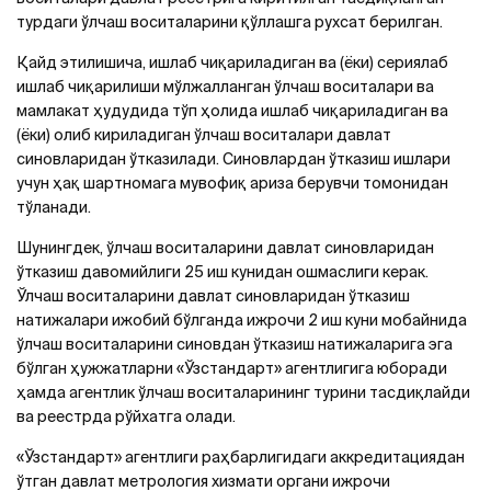
турдаги ўлчаш воситаларини қўллашга рухсат берилган.
Қайд этилишича, ишлаб чиқариладиган ва (ёки) сериялаб
ишлаб чиқарилиши мўлжалланган ўлчаш воситалари ва
мамлакат ҳудудида тўп ҳолида ишлаб чиқариладиган ва
(ёки) олиб кириладиган ўлчаш воситалари давлат
синовларидан ўтказилади. Синовлардан ўтказиш ишлари
учун ҳақ шартномага мувофиқ ариза берувчи томонидан
тўланади.
Шунингдек, ўлчаш воситаларини давлат синовларидан
ўтказиш давомийлиги 25 иш кунидан ошмаслиги керак.
Ўлчаш воситаларини давлат синовларидан ўтказиш
натижалари ижобий бўлганда ижрочи 2 иш куни мобайнида
ўлчаш воситаларини синовдан ўтказиш натижаларига эга
бўлган ҳужжатларни «Ўзстандарт» агентлигига юборади
ҳамда агентлик ўлчаш воситаларининг турини тасдиқлайди
ва реестрда рўйхатга олади.
«Ўзстандарт» агентлиги раҳбарлигидаги аккредитациядан
ўтган давлат метрология хизмати органи ижрочи