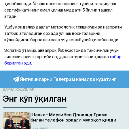
ҳисобланади. Ўлчаш воситаларининг турини тасдиқлаш
сертификатининг амал қилиш муддати 5 йилни ташкил
этади.
Ушбу қоидалар давлат метрологик текшируви ва назорати
татбиқ этиладиган соҳада ўлчаш воситаларини
қўллайдиган барча шахслар учун мажбурий ҳисобланади.
Эслатиб ўтамиз, аввалроқ Ўзбекистонда таксичилик учун
лицензия олиш тартиби соддалаштирилгани ҳақида
хабар
берилган эди
.
Янгиликларни Телеграм каналда кузатинг
БАРЧА ҲУДУДЛАР
Энг кўп ўқилган
Шавкат Мирзиёев Дональд Трамп
билан телефон орқали мулоқот қилди
1 кун аввал