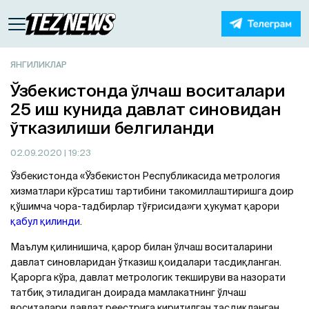
ЯНГИЛИКЛАР
Ўзбекистонда ўлчаш воситалари
25 иш кунида давлат синовидан
ўтказилиши белгиланди
02.09.2020
| 19:23
Ўзбекистонда «Ўзбекистон Республикасида метрология
хизматлари кўрсатиш тартибини такомиллаштиришга доир
қўшимча чора-тадбирлар тўғрисида»ги ҳукумат қарори
қабул қилинди
.
Маълум қилинишича, қарор билан ўлчаш воситаларини
давлат синовларидан ўтказиш қоидалари тасдиқланган.
Қарорга кўра, давлат метрологик текшируви ва назорати
татбиқ этиладиган доирада мамлакатнинг ўлчаш
воситалари давлат реестрига киритилган тасдиқланган