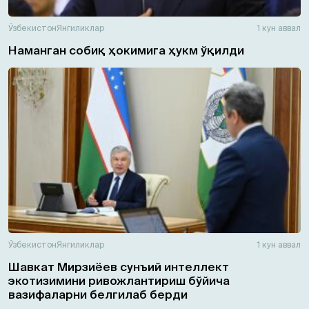
Ўзбекистон
Янгиликлар
1 кун аввал
Наманган собиқ ҳокимига ҳукм ўқилди
Ўзбекистон
Янгиликлар
1 кун аввал
Шавкат Мирзиёев сунъий интеллект
экотизимини ривожлантириш бўйича
вазифаларни белгилаб берди