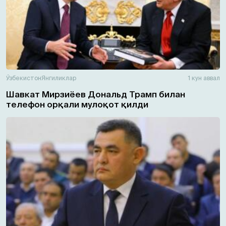
Ўзбекистон
Янгиликлар
1 кун аввал
Шавкат Мирзиёев Дональд Трамп билан
телефон орқали мулоқот қилди