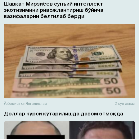
Шавкат Мирзиёев сунъий интеллект
экотизимини ривожлантириш бўйича
вазифаларни белгилаб берди
Ўзбекистон
Янгиликлар
2 кун аввал
Доллар курси кўтарилишда давом этмоқда