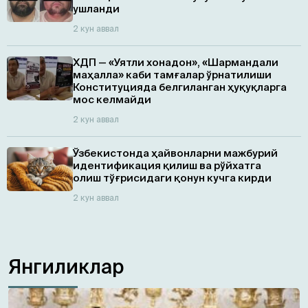
ушланди
2 кун аввал
ХДП — «Уятли хонадон», «Шармандали
маҳалла» каби тамғалар ўрнатилиши
Конституцияда белгиланган ҳуқуқларга
мос келмайди
2 кун аввал
Ўзбекистонда ҳайвонларни мажбурий
идентификация қилиш ва рўйхатга
олиш тўғрисидаги қонун кучга кирди
2 кун аввал
Янгиликлар