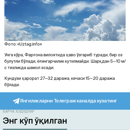
Фото: «Uztag.info»
Унга кўра, Фарғона вилоятида ҳаво ўзгариб туради, бир оз
булутли бўлади, ёғингарчилик кутилмайди. Шарқдан 5—10 м/
с тезликда шамол эсади.
Кундузи ҳарорат 27—32 даража, кечаси 15—20 даража
бўлади.
Янгиликларни Телеграм каналда кузатинг
БАРЧА ҲУДУДЛАР
Энг кўп ўқилган