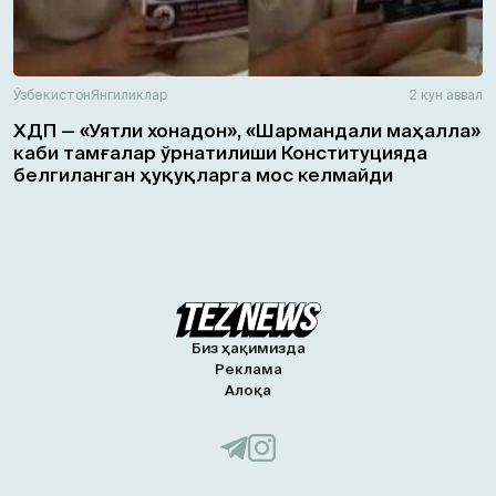
Ўзбекистон
Янгиликлар
2 кун аввал
ХДП — «Уятли хонадон», «Шармандали маҳалла»
каби тамғалар ўрнатилиши Конституцияда
белгиланган ҳуқуқларга мос келмайди
Биз ҳақимизда
Реклама
Алоқа