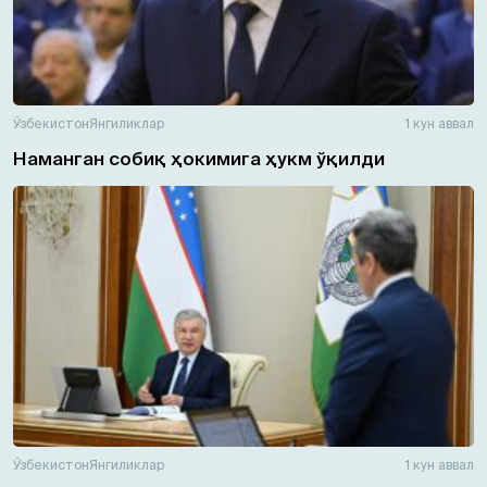
Ўзбекистон
Янгиликлар
1 кун аввал
Наманган собиқ ҳокимига ҳукм ўқилди
Ўзбекистон
Янгиликлар
1 кун аввал