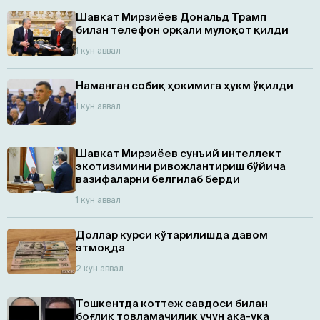
Шавкат Мирзиёев Дональд Трамп
билан телефон орқали мулоқот қилди
1 кун аввал
Наманган собиқ ҳокимига ҳукм ўқилди
1 кун аввал
Шавкат Мирзиёев сунъий интеллект
экотизимини ривожлантириш бўйича
вазифаларни белгилаб берди
1 кун аввал
Доллар курси кўтарилишда давом
этмоқда
2 кун аввал
Тошкентда коттеж савдоси билан
боғлиқ товламачилик учун ака-ука