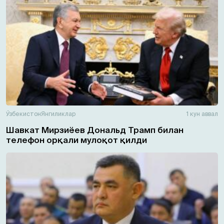
Ўзбекистон
Янгиликлар
1 кун аввал
Шавкат Мирзиёев Дональд Трамп билан
телефон орқали мулоқот қилди