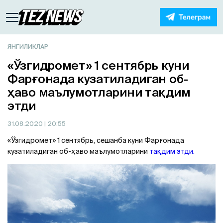
ЯНГИЛИКЛАР
«Ўзгидромет» 1 сентябрь куни
Фарғонада кузатиладиган об-
ҳаво маълумотларини тақдим
этди
31.08.2020
| 20:55
«Ўзгидромет» 1 сентябрь, сешанба куни Фарғонада
кузатиладиган об-ҳаво маълумотларини
тақдим этди.