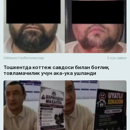
Ўзбекистон
Янгиликлар
2 кун аввал
Тошкентда коттеж савдоси билан боғлиқ
товламачилик учун ака-ука ушланди