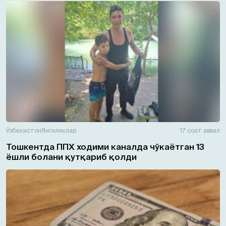
Ўзбекистон
Янгиликлар
17 соат аввал
Тошкентда ППХ ходими каналда чўкаётган 13
ёшли болани қутқариб қолди