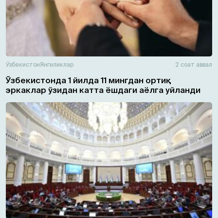
Ўзбекистон
Янгиликлар
2 соат аввал
Ўзбекистонда 1 йилда 11 мингдан ортиқ
эркаклар ўзидан катта ёшдаги аёлга уйланди