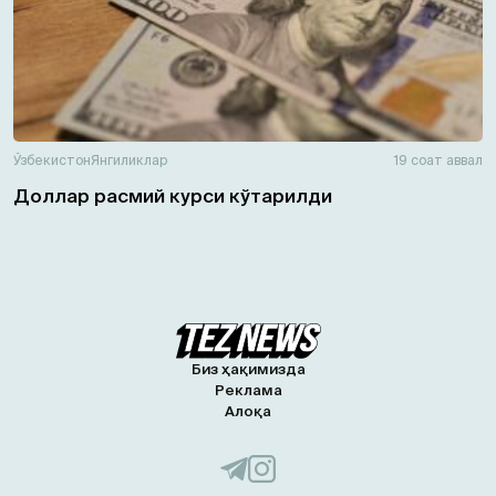
Ўзбекистон
Янгиликлар
19 соат аввал
Доллар расмий курси кўтарилди
Биз ҳақимизда
Реклама
Алоқа