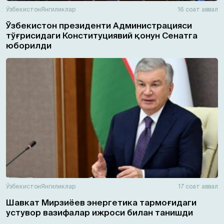
Ўзбекистон
Янгиликлар
16 соат аввал
Ўзбекистон президенти Администрацияси
тўғрисидаги Конституциявий қонун Сенатга
юборилди
Ўзбекистон
Янгиликлар
17 соат аввал
Шавкат Мирзиёев энергетика тармоғидаги
устувор вазифалар ижроси билан танишди