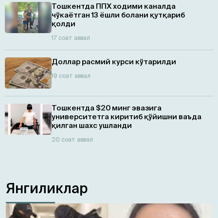
Тошкентда ППХ ходими каналда
чўкаётган 13 ёшли болани қутқариб
қолди
17 соат аввал
Доллар расмий курси кўтарилди
19 соат аввал
Тошкентда $20 минг эвазига
университетга киритиб қўйишни ваъда
қилган шахс ушланди
20 соат аввал
Янгиликлар