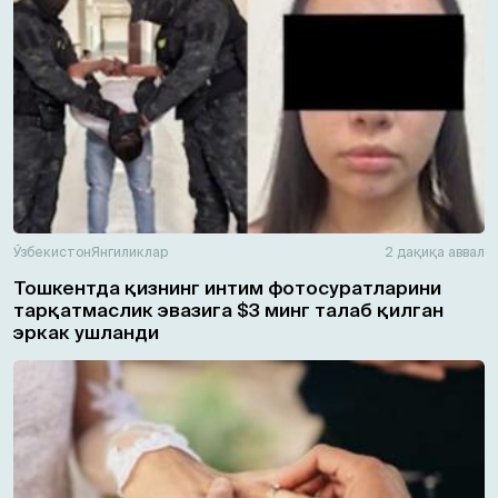
Ўзбекистон
Янгиликлар
2 дақиқа аввал
Тошкентда қизнинг интим фотосуратларини
тарқатмаслик эвазига $3 минг талаб қилган
эркак ушланди