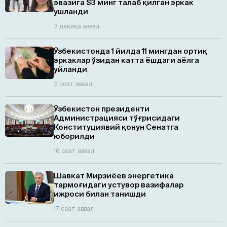
эвазига $3 минг талаб қилган эркак
ушланди
2 дақиқа аввал
Ўзбекистонда 1 йилда 11 мингдан ортиқ
эркаклар ўзидан катта ёшдаги аёлга
уйланди
2 соат аввал
Ўзбекистон президенти
Администрацияси тўғрисидаги
Конституциявий қонун Сенатга
юборилди
16 соат аввал
Шавкат Мирзиёев энергетика
тармоғидаги устувор вазифалар
ижроси билан танишди
17 соат аввал