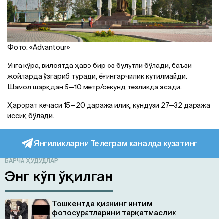
Фото: «Advantour»
Унга кўра, вилоятда ҳаво бир оз булутли бўлади, баъзи
жойларда ўзгариб туради, ёғингарчилик кутилмайди.
Шамол шарқдан 5—10 метр/секунд тезликда эсади.
Ҳарорат кечаси 15—20 даража илиқ, кундузи 27—32 даража
иссиқ бўлади.
Янгиликларни Телеграм каналда кузатинг
БАРЧА ҲУДУДЛАР
Энг кўп ўқилган
Тошкентда қизнинг интим
фотосуратларини тарқатмаслик