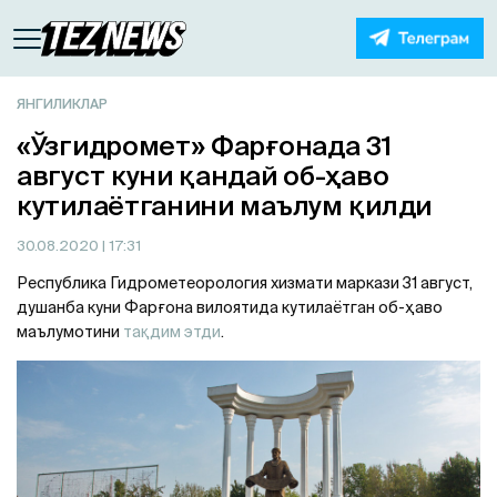
ЯНГИЛИКЛАР
«Ўзгидромет» Фарғонада 31
август куни қандай об-ҳаво
кутилаётганини маълум қилди
30.08.2020
| 17:31
Республика Гидрометеорология хизмати маркази 31 август,
душанба куни Фарғона вилоятида кутилаётган об-ҳаво
маълумотини
тақдим этди
.