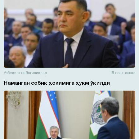
Ўзбекистон
Янгиликлар
15 соат аввал
Наманган собиқ ҳокимига ҳукм ўқилди