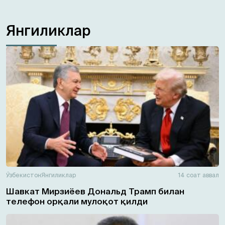
Янгиликлар
Ўзбекистон
Янгиликлар
14 соат аввал
Шавкат Мирзиёев Дональд Трамп билан
телефон орқали мулоқот қилди