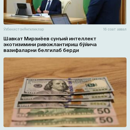
Ўзбекистон
Янгиликлар
16 соат аввал
Шавкат Мирзиёев сунъий интеллект
экотизимини ривожлантириш бўйича
вазифаларни белгилаб берди