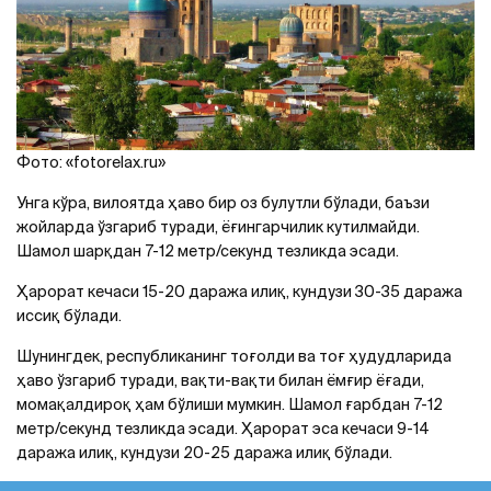
Фото: «fotorelax.ru»
Унга кўра, вилоятда ҳаво бир оз булутли бўлади, баъзи
жойларда ўзгариб туради, ёғингарчилик кутилмайди.
Шамол шарқдан 7-12 метр/секунд тезликда эсади.
Ҳарорат кечаси 15-20 даража илиқ, кундузи 30-35 даража
иссиқ бўлади.
Шунингдек, республиканинг тоғолди ва тоғ ҳудудларида
ҳаво ўзгариб туради, вақти-вақти билан ёмғир ёғади,
момақалдироқ ҳам бўлиши мумкин. Шамол ғарбдан 7-12
метр/секунд тезликда эсади. Ҳарорат эса кечаси 9-14
даража илиқ, кундузи 20-25 даража илиқ бўлади.