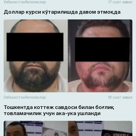
Ўзбекистон
Янгиликлар
17 соат аввал
Доллар курси кўтарилишда давом этмоқда
Ўзбекистон
Янгиликлар
18 соат аввал
Тошкентда коттеж савдоси билан боғлиқ
товламачилик учун ака-ука ушланди