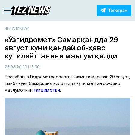
ЯНГИЛИКЛАР
«Ўзгидромет» Самарқандда 29
август куни қандай об-ҳаво
кутилаётганини маълум қилди
28.08.2020
| 16:50
Республика Гидрометеорология хизмати маркази 29 август,
шанба куни Самарқанд вилоятида кутилаётган об-ҳаво
маълумотини
тақдим этди
.