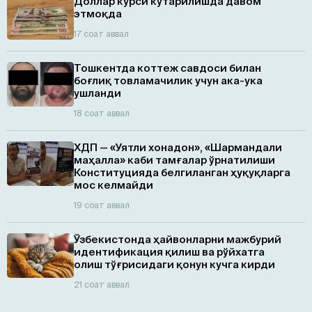
Доллар курси кўтарилишда давом
этмоқда
17 соат аввал
Тошкентда коттеж савдоси билан
боғлиқ товламачилик учун ака-ука
ушланди
18 соат аввал
ХДП — «Уятли хонадон», «Шармандали
маҳалла» каби тамғалар ўрнатилиши
Конституцияда белгиланган ҳуқуқларга
мос келмайди
19 соат аввал
Ўзбекистонда ҳайвонларни мажбурий
идентификация қилиш ва рўйхатга
олиш тўғрисидаги қонун кучга кирди
21 соат аввал