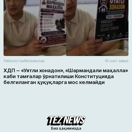
Ўзбекистон
Янгиликлар
19 соат аввал
ХДП — «Уятли хонадон», «Шармандали маҳалла»
каби тамғалар ўрнатилиши Конституцияда
белгиланган ҳуқуқларга мос келмайди
Биз ҳақимизда