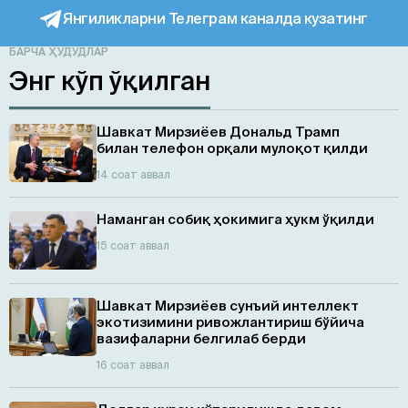
Янгиликларни Телеграм каналда кузатинг
БАРЧА ҲУДУДЛАР
Энг кўп ўқилган
Шавкат Мирзиёев Дональд Трамп
билан телефон орқали мулоқот қилди
14 соат аввал
Наманган собиқ ҳокимига ҳукм ўқилди
15 соат аввал
Шавкат Мирзиёев сунъий интеллект
экотизимини ривожлантириш бўйича
вазифаларни белгилаб берди
16 соат аввал