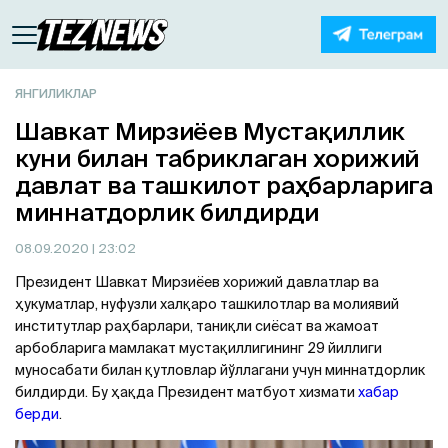
ЯНГИЛИКЛАР
Шавкат Мирзиёев Мустақиллик
куни билан табриклаган хорижий
давлат ва ташкилот раҳбарларига
миннатдорлик билдирди
08.09.2020
| 23:02
Президент Шавкат Мирзиёев хорижий давлатлар ва
ҳукуматлар, нуфузли халқаро ташкилотлар ва молиявий
институтлар раҳбарлари, таниқли сиёсат ва жамоат
арбобларига мамлакат мустақиллигининг 29 йиллиги
муносабати билан қутловлар йўллагани учун миннатдорлик
билдирди. Бу ҳақда Президент матбуот хизмати
хабар
берди
.