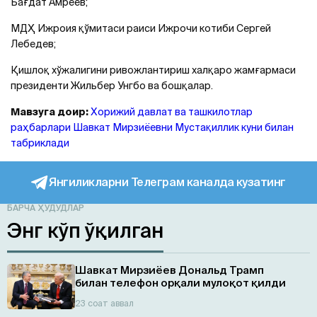
Бағдат Амреев;
МДҲ Ижроия қўмитаси раиси Ижрочи котиби Сергей
Лебедев;
Қишлоқ хўжалигини ривожлантириш халқаро жамғармаси
президенти Жильбер Унгбо ва бошқалар.
Мавзуга доир:
Хорижий давлат ва ташкилотлар
раҳбарлари Шавкат Мирзиёевни Мустақиллик куни билан
табриклади
Янгиликларни Телеграм каналда кузатинг
БАРЧА ҲУДУДЛАР
Энг кўп ўқилган
Шавкат Мирзиёев Дональд Трамп
билан телефон орқали мулоқот қилди
23 соат аввал