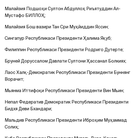
Малайзия Подшоҳи Султон Абдуллоҳ Риъятуддин Ал-
Мустафо БИЛЛОҲ;
Малайзия Бош вазири Тан Сри Муҳйиддин Яссин;
Сингапур Республикаси Президенти Ҳалима Яқуб;
Филиппин Республикаси Президенти Родриго Дутерте;
Бруней Доруссалом Давлати Султони Ҳассанал Болкиях;
Лаос Халқ-Демократик Республикаси Президенти Буннянг
Ворачит;
Мьянма Иттифоқи Республикаси Президенти Вин Мьин;
Непал Федератив Демократик Республикаси Президенти
Бидхя Деви Бхандари;
Мальдив Республикаси Президенти Иброҳим Муҳаммад
Солиҳ;