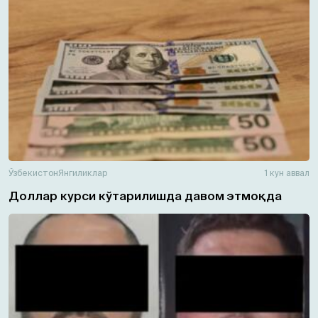
Ўзбекистон
Янгиликлар
1 кун аввал
Доллар курси кўтарилишда давом этмоқда