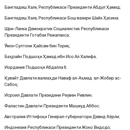
Бангладеш Халқ Республикаси Президенти Абдул Ҳамид;
Бангладеш Халқ Республикаси Бош вазири Шайх Ҳасина;
Шри-Ланка Демократик Социалистик Республикаси
Президенти Готабая Ражапакса;
Ўмон Султони Ҳайсам бин Ториқ;
Баҳрайн Подшоҳи Ҳамад ибн Исо Ал Халифа;
Иордания Подшоҳи Абдалла II;
Қувайт Давлати валиаҳди Наваф ал-Аҳмад ал-Жобир ас-
Сабоҳ;
Исроил Давлати Президени Реувен Ривлин;
Фаластин Давлати Президенти Маҳмуд Аббос;
Австралия Иттифоқи Генерал-губернатори Девид Хёрли;
Индонезия Республикаси Президенти Жоко Видодо;