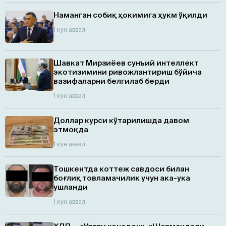
Наманган собиқ ҳокимига ҳукм ўқилди
1 кун аввал
Шавкат Мирзиёев сунъий интеллект
экотизимини ривожлантириш бўйича
вазифаларни белгилаб берди
1 кун аввал
Доллар курси кўтарилишда давом
этмоқда
1 кун аввал
Тошкентда коттеж савдоси билан
боғлиқ товламачилик учун ака-ука
ушланди
1 кун аввал