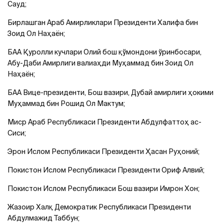
Сауд;
Бирлашган Араб Амирликлари Президенти Халифа бин
Зоид Ол Наҳаён;
БАА Қуролли кучлари Олий бош қўмондони ўринбосари,
Абу-Даби Амирлиги валиаҳди Муҳаммад бин Зоид Ол
Наҳаён;
БАА Вице-президенти, Бош вазири, Дубай амирлиги ҳокими
Муҳаммад бин Рошид Ол Мактум;
Миср Араб Республикаси Президенти Абдулфаттоҳ ас-
Сиси;
Эрон Ислом Республикаси Президенти Ҳасан Руҳоний;
Покистон Ислом Республикаси Президенти Ориф Алвий;
Покистон Ислом Республикаси Бош вазири Имрон Хон;
Жазоир Халқ Демократик Республикаси Президенти
Абдулмажид Таббун;