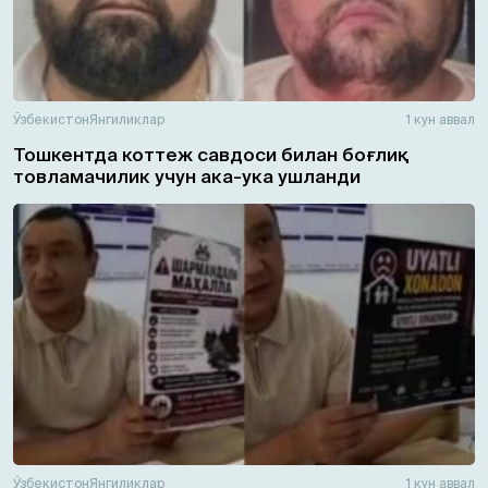
Ўзбекистон
Янгиликлар
1 кун аввал
Тошкентда коттеж савдоси билан боғлиқ
товламачилик учун ака-ука ушланди
Ўзбекистон
Янгиликлар
1 кун аввал