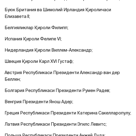
Буюк Британия ва Шимолий Ирландия Қироличаси
Елизавета II;
Белгияликлар Қироли Филипп;
Испания Қироли Фелипе VI;
Нидерландия Қироли Виллем-Александр;
Швеция Қироли Карл XVI Густаф;
Австрия Республикаси Президенти Александр ван дер
Беллен;
Болгария Республикаси Президенти Румен Радев;
Венгрия Президенти Янош Адер;
Греция Республикаси Президенти Катерина Сакелларопулу;
Латвия Республикаси Президенти Эгилс Левитс;
Польша Республикаси Президенти Анжей Дуда;