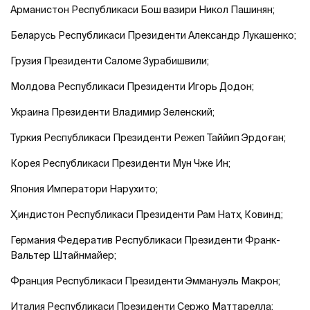
Арманистон Республикаси Бош вазири Никол Пашинян;
Беларусь Республикаси Президенти Александр Лукашенко;
Грузия Президенти Саломе Зурабишвили;
Молдова Республикаси Президенти Игорь Додон;
Украина Президенти Владимир Зеленский;
Туркия Республикаси Президенти Режеп Таййип Эрдоған;
Корея Республикаси Президенти Мун Чже Ин;
Япония Императори Нарухито;
Ҳиндистон Республикаси Президенти Рам Натҳ Ковинд;
Германия Федератив Республикаси Президенти Франк-
Вальтер Штайнмайер;
Франция Республикаси Президенти Эммануэль Макрон;
Италия Республикаси Президенти Сержо Маттарелла;