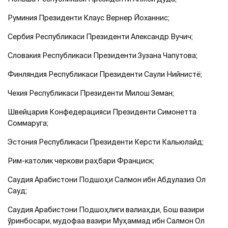
Руминия Президенти Клаус Вернер Йоханнис;
Сербия Республикаси Президенти Александр Вучич;
Словакия Республикаси Президенти Зузана Чапутова;
Финляндия Республикаси Президенти Саули Нийнистё;
Чехия Республикаси Президенти Милош Земан;
Швейцария Конфедерацияси Президенти Симонетта
Соммаруга;
Эстония Республикаси Президенти Керсти Кальюлайд;
Рим-католик черкови раҳбари Франциск;
Саудия Арабистони Подшоҳи Салмон ибн Абдулазиз Ол
Сауд;
Саудия Арабистони Подшоҳлиги валиаҳди, Бош вазири
ўринбосари, мудофаа вазири Муҳаммад ибн Салмон Ол