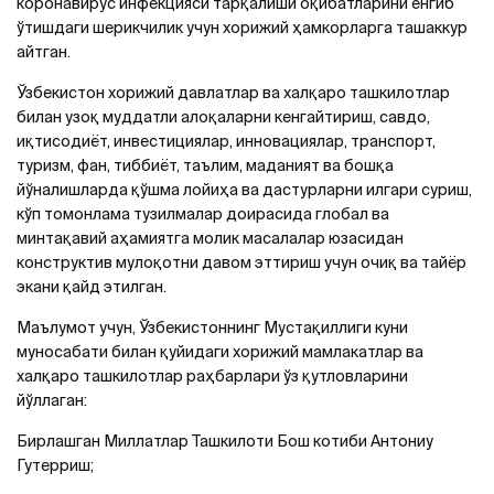
коронавирус инфекцияси тарқалиши оқибатларини енгиб
ўтишдаги шерикчилик учун хорижий ҳамкорларга ташаккур
айтган.
Ўзбекистон хорижий давлатлар ва халқаро ташкилотлар
билан узоқ муддатли алоқаларни кенгайтириш, савдо,
иқтисодиёт, инвестициялар, инновациялар, транспорт,
туризм, фан, тиббиёт, таълим, маданият ва бошқа
йўналишларда қўшма лойиҳа ва дастурларни илгари суриш,
кўп томонлама тузилмалар доирасида глобал ва
минтақавий аҳамиятга молик масалалар юзасидан
конструктив мулоқотни давом эттириш учун очиқ ва тайёр
экани қайд этилган.
Маълумот учун, Ўзбекистоннинг Мустақиллиги куни
муносабати билан қуйидаги хорижий мамлакатлар ва
халқаро ташкилотлар раҳбарлари ўз қутловларини
йўллаган:
Бирлашган Миллатлар Ташкилоти Бош котиби Антониу
Гутерриш;