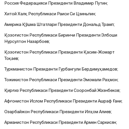
Россия Федерацияси Президенти Владимир Путин;
Хитой Халқ Республикаси Раиси Си Цзиньпин;
Америка Қўшма Штатлари Президенти Дональд Трамп;
Қозоғистон Республикаси Биринчи Президенти Элбоши
Нурсултон Назарбоев;
Қозоғистон Республикаси Президенти Қасим-Жомарт
Тоқаев;
Туркманистон Президенти Гурбангули Бердимуҳамедов;
Тожикистон Республикаси Президенти Эмомали Раҳмон;
Қирғиз Республикаси Президенти Сооронбай Жээнбеков;
Афғонистон Ислом Республикаси Президенти Ашраф Ғани;
Озарбайжон Республикаси Президенти Илҳом Алиев;
Арманистон Республикаси Президенти Армен Саркисян;