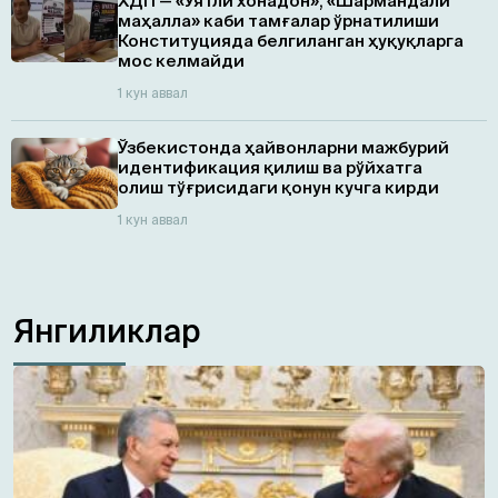
ХДП — «Уятли хонадон», «Шармандали
маҳалла» каби тамғалар ўрнатилиши
Конституцияда белгиланган ҳуқуқларга
мос келмайди
1 кун аввал
Ўзбекистонда ҳайвонларни мажбурий
идентификация қилиш ва рўйхатга
олиш тўғрисидаги қонун кучга кирди
1 кун аввал
Янгиликлар