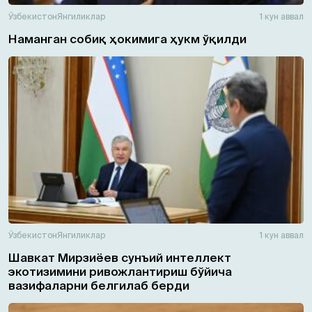
Ўзбекистон
Янгиликлар
1 кун аввал
Наманган собиқ ҳокимига ҳукм ўқилди
Ўзбекистон
Янгиликлар
1 кун аввал
Шавкат Мирзиёев сунъий интеллект
экотизимини ривожлантириш бўйича
вазифаларни белгилаб берди