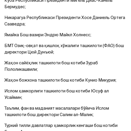
Куба Республикаси Президенти Мигель Диас-Канель
Бермудес;
Никарагуа Республикаси Президенти Хосе Даниель Ортега
Сааведра;
Ямайка Бош вазири Эндрю Майкл Холнесс;
БМТ Озиқ-овқат ва қишлоқ хўжалиги ташкилоти (ФАО) бош
директори Цюй Дунъюй;
Жаҳон сайёҳлик ташкилоти бош котиби Зураб
Пололикашвили;
Жаҳон божхона ташкилоти бош котиби Кунио Микурия;
Ислом ҳамкорлиги ташкилоти бош котиби Юсуф ал
Усаймин;
Таълим, фан ва маданият масалалари бўйича Ислом
ташкилоти бош директори Салим ал-Малик;
Туркий тилли давлатлар ҳамкорлик кенгаши бош котиби