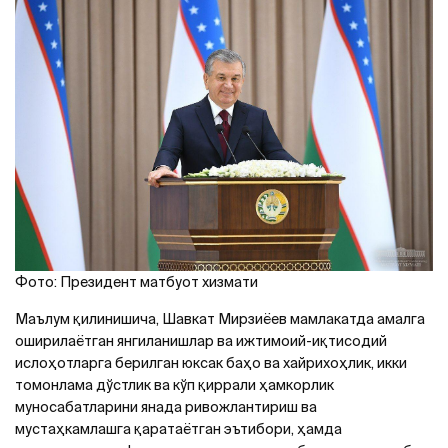
Фото: Президент матбуот хизмати
Маълум қилинишича, Шавкат Мирзиёев мамлакатда амалга
оширилаётган янгиланишлар ва ижтимоий-иқтисодий
ислоҳотларга берилган юксак баҳо ва хайрихоҳлик, икки
томонлама дўстлик ва кўп қиррали ҳамкорлик
муносабатларини янада ривожлантириш ва
мустаҳкамлашга қаратаётган эътибори, ҳамда