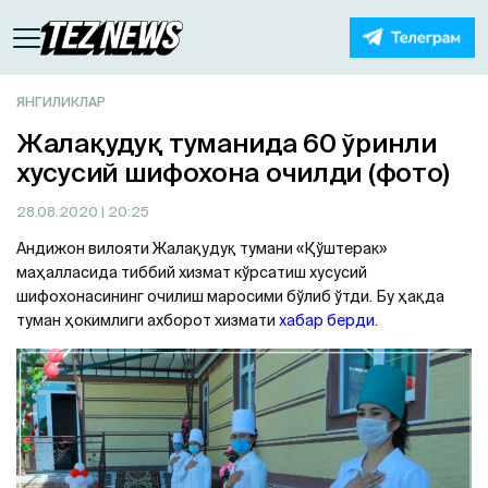
ЯНГИЛИКЛАР
Жалақудуқ туманида 60 ўринли
хусусий шифохона очилди (фото)
28.08.2020
| 20:25
Андижон вилояти Жалақудуқ тумани «Қўштерак»
маҳалласида тиббий хизмат кўрсатиш хусусий
шифохонасининг очилиш маросими бўлиб ўтди. Бу ҳақда
туман ҳокимлиги ахборот хизмати
хабар берди
.