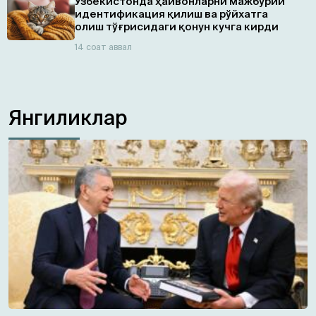
Ўзбекистонда ҳайвонларни мажбурий
идентификация қилиш ва рўйхатга
олиш тўғрисидаги қонун кучга кирди
14 соат аввал
Янгиликлар