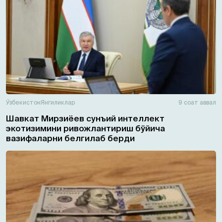
Ўзбекистон
Янгиликлар
9 соат аввал
Шавкат Мирзиёев сунъий интеллект
экотизимини ривожлантириш бўйича
вазифаларни белгилаб берди