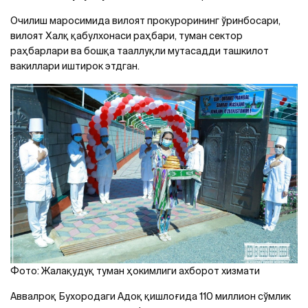
Очилиш маросимида вилоят прокурорининг ўринбосари,
вилоят Халқ қабулхонаси раҳбари, туман сектор
раҳбарлари ва бошқа тааллуқли мутасадди ташкилот
вакиллари иштирок этдган.
Фото: Жалақудуқ туман ҳокимлиги ахборот хизмати
Аввалроқ Бухородаги Aдоқ қишлоғида 110 миллион сўмлик