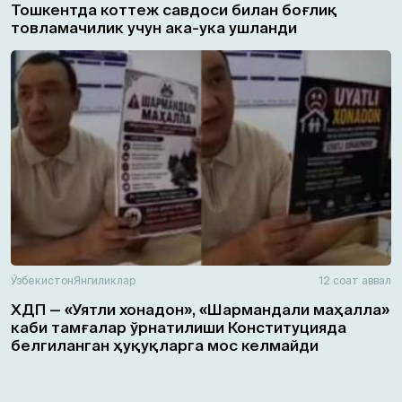
Тошкентда коттеж савдоси билан боғлиқ
товламачилик учун ака-ука ушланди
Ўзбекистон
Янгиликлар
12 соат аввал
ХДП — «Уятли хонадон», «Шармандали маҳалла»
каби тамғалар ўрнатилиши Конституцияда
белгиланган ҳуқуқларга мос келмайди