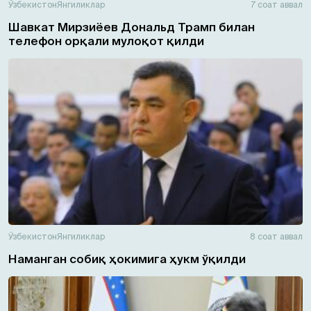
Ўзбекистон
Янгиликлар
7 соат аввал
Шавкат Мирзиёев Дональд Трамп билан
телефон орқали мулоқот қилди
Ўзбекистон
Янгиликлар
8 соат аввал
Наманган собиқ ҳокимига ҳукм ўқилди