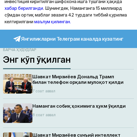
инвестиция киритилган шифохона ишга тушгани ҳақида
хабар берилганди
. Шунингдек, Наманганга 15 миллиард
сўмдан ортиқ маблағ эвазига 42 турдаги тиббий қурилма
келтирилгани
маълум қилинган.
Янгиликларни Телеграм каналда кузатинг
БАРЧА ҲУДУДЛАР
Энг кўп ўқилган
Шавкат Мирзиёев Дональд Трамп
билан телефон орқали мулоқот қилди
7 соат аввал
Наманган собиқ ҳокимига ҳукм ўқилди
8 соат аввал
Шавкат Мирзиёев сунъий интеллект