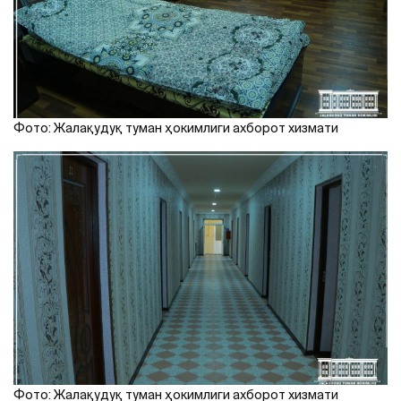
Фото: Жалақудуқ туман ҳокимлиги ахборот хизмати
Фото: Жалақудуқ туман ҳокимлиги ахборот хизмати