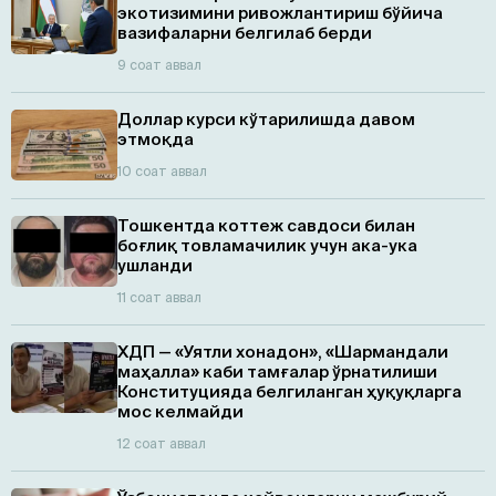
экотизимини ривожлантириш бўйича
вазифаларни белгилаб берди
9 соат аввал
Доллар курси кўтарилишда давом
этмоқда
10 соат аввал
Тошкентда коттеж савдоси билан
боғлиқ товламачилик учун ака-ука
ушланди
11 соат аввал
ХДП — «Уятли хонадон», «Шармандали
маҳалла» каби тамғалар ўрнатилиши
Конституцияда белгиланган ҳуқуқларга
мос келмайди
12 соат аввал