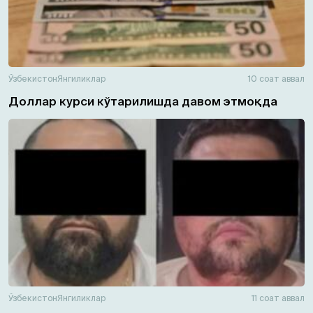
Ўзбекистон
Янгиликлар
10 соат аввал
Доллар курси кўтарилишда давом этмоқда
Ўзбекистон
Янгиликлар
11 соат аввал