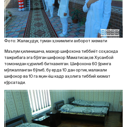
Фото: Жалақудуқ туман ҳокимлиги ахборот хизмати
Маълум қилинишича, мазкур шифохона тиббиёт соҳасида
тажрибага эга бўлган шифокор Маматисақов Хусанбой
томонидан қурилиб битказилган. Шифохона 60 ўринга
мўлжалланган бўлиб, бу ерда 10 дан ортиқ малакали
шифокор ва 10 га яқин ёш кадр аҳолига тиббий хизмат
кўрсатади.