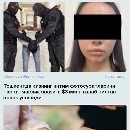
Ўзбекистон
Янгиликлар
6 соат аввал
Тошкентда қизнинг интим фотосуратларини
тарқатмаслик эвазига $3 минг талаб қилган
эркак ушланди