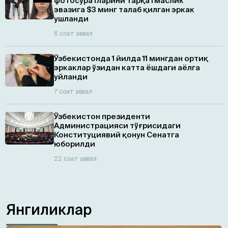
фотосуратларини тарқатмаслик
эвазига $3 минг талаб қилган эркак
ушланди
6 соат аввал
Ўзбекистонда 1 йилда 11 мингдан ортиқ
эркаклар ўзидан катта ёшдаги аёлга
уйланди
7 соат аввал
Ўзбекистон президенти
Администрацияси тўғрисидаги
Конституциявий қонун Сенатга
юборилди
22 соат аввал
Янгиликлар