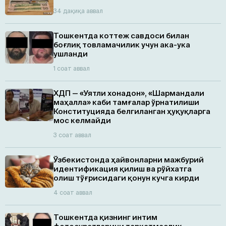
34 дақиқа аввал
Тошкентда коттеж савдоси билан
боғлиқ товламачилик учун ака-ука
ушланди
1 соат аввал
ХДП — «Уятли хонадон», «Шармандали
маҳалла» каби тамғалар ўрнатилиши
Конституцияда белгиланган ҳуқуқларга
мос келмайди
3 соат аввал
Ўзбекистонда ҳайвонларни мажбурий
идентификация қилиш ва рўйхатга
олиш тўғрисидаги қонун кучга кирди
4 соат аввал
Тошкентда қизнинг интим