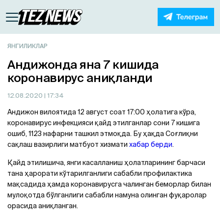
ЯНГИЛИКЛАР
Aндижонда яна 7 кишида
коронавирус аниқланди
12.08.2020
| 17:34
Aндижон вилоятида 12 август соат 17:00 ҳолатига кўра,
коронавирус инфекцияси қайд этилганлар сони 7 кишига
ошиб, 1123 нафарни ташкил этмоқда. Бу ҳақда Соғлиқни
сақлаш вазирлиги матбуот хизмати
хабар берди
.
Қайд этилишича, янги касалланиш ҳолатларининг барчаси
тана ҳарорати кўтарилганлиги сабабли профилактика
мақсадида ҳамда коронавирусга чалинган беморлар билан
мулоқотда бўлганлиги сабабли намуна олинган фуқаролар
орасида аниқланган.