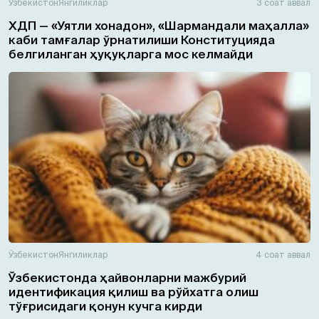
Ўзбекистон
Янгиликлар
3 соат аввал
ХДП — «Уятли хонадон», «Шармандали маҳалла»
каби тамғалар ўрнатилиши Конституцияда
белгиланган ҳуқуқларга мос келмайди
Ўзбекистон
Янгиликлар
4 соат аввал
Ўзбекистонда ҳайвонларни мажбурий
идентификация қилиш ва рўйхатга олиш
тўғрисидаги қонун кучга кирди