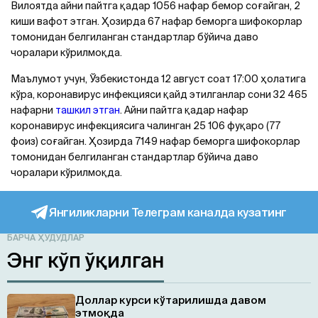
Вилоятда айни пайтга қадар 1056 нафар бемор соғайган, 2
киши вафот этган. Ҳозирда 67 нафар беморга шифокорлар
томонидан белгиланган стандартлар бўйича даво
чоралари кўрилмоқда.
Маълумот учун, Ўзбекистонда 12 август соат 17:00 ҳолатига
кўра, коронавирус инфекцияси қайд этилганлар сони 32 465
нафарни
ташкил этган
. Aйни пайтга қадар нафар
коронавирус инфекциясига чалинган 25 106 фуқаро (77
фоиз) соғайган. Ҳозирда 7149 нафар беморга шифокорлар
томонидан белгиланган стандартлар бўйича даво
чоралари кўрилмоқда.
Янгиликларни Телеграм каналда кузатинг
БАРЧА ҲУДУДЛАР
Энг кўп ўқилган
Доллар курси кўтарилишда давом
этмоқда