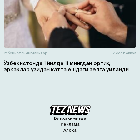
Ўзбекистон
Янгиликлар
7 соат аввал
Ўзбекистонда 1 йилда 11 мингдан ортиқ
эркаклар ўзидан катта ёшдаги аёлга уйланди
Биз ҳақимизда
Реклама
Алоқа