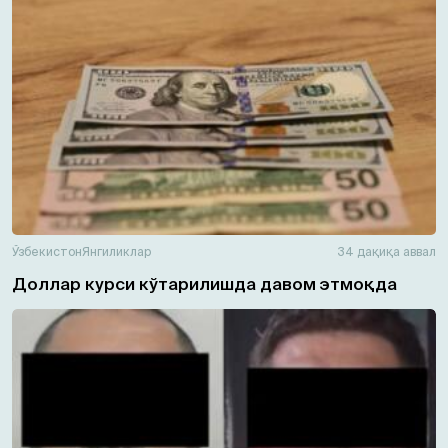
Ўзбекистон
Янгиликлар
34 дақиқа аввал
Доллар курси кўтарилишда давом этмоқда