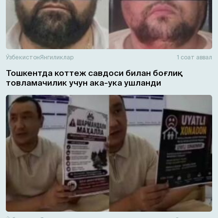
Ўзбекистон
Янгиликлар
1 соат аввал
Тошкентда коттеж савдоси билан боғлиқ
товламачилик учун ака-ука ушланди