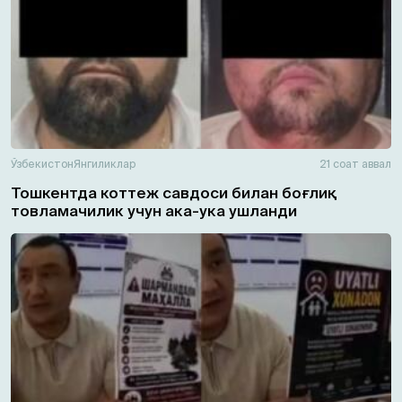
Ўзбекистон
Янгиликлар
21 соат аввал
Тошкентда коттеж савдоси билан боғлиқ
товламачилик учун ака-ука ушланди