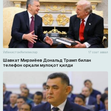
Ўзбекистон
Янгиликлар
17 соат аввал
Шавкат Мирзиёев Дональд Трамп билан
телефон орқали мулоқот қилди