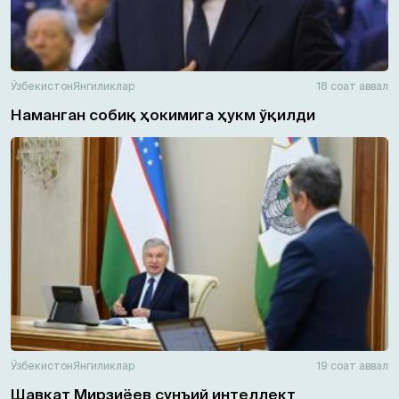
Ўзбекистон
Янгиликлар
18 соат аввал
Наманган собиқ ҳокимига ҳукм ўқилди
Ўзбекистон
Янгиликлар
19 соат аввал
Шавкат Мирзиёев сунъий интеллект