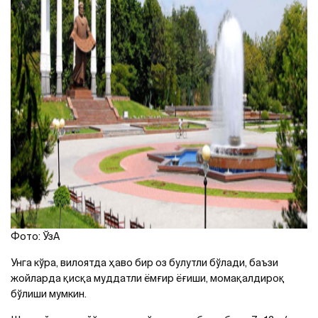
Фото: ЎзА
Унга кўра, вилоятда ҳаво бир оз булутли бўлади, баъзи
жойларда қисқа муддатли ёмғир ёғиши, момақалдироқ
бўлиши мумкин.