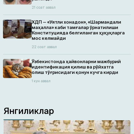
21 соат аввал
ХДП — «Уятли хонадон», «Шармандали
маҳалла» каби тамғалар ўрнатилиши
Конституцияда белгиланган ҳуқуқларга
мос келмайди
22 соат аввал
Ўзбекистонда ҳайвонларни мажбурий
идентификация қилиш ва рўйхатга
олиш тўғрисидаги қонун кучга кирди
1 кун аввал
Янгиликлар