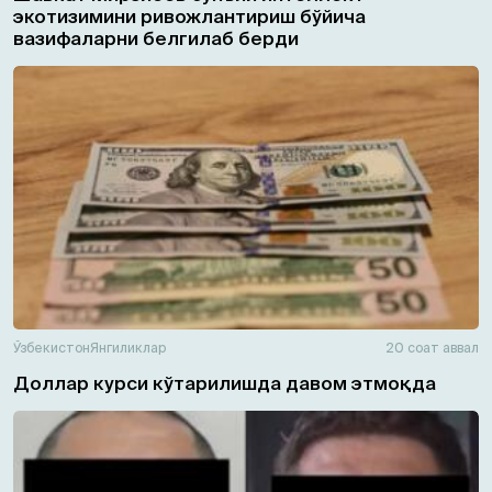
экотизимини ривожлантириш бўйича
вазифаларни белгилаб берди
Ўзбекистон
Янгиликлар
20 соат аввал
Доллар курси кўтарилишда давом этмоқда