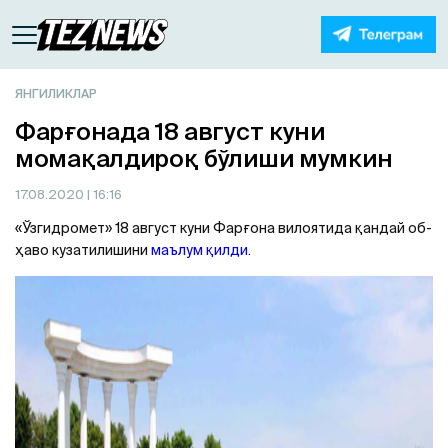
ЯНГИЛИКЛАР
Фарғонада 18 август куни
момақалдироқ бўлиши мумкин
17.08.2020
| 16:16
«Ўзгидромет» 18 август куни Фарғона вилоятида қандай об-
ҳаво кузатилишини
маълум қилди.