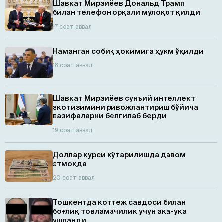
Шавкат Мирзиёев Дональд Трамп
билан телефон орқали мулоқот қилди
17 соат аввал
Наманган собиқ ҳокимига ҳукм ўқилди
18 соат аввал
Шавкат Мирзиёев сунъий интеллект
экотизимини ривожлантириш бўйича
вазифаларни белгилаб берди
19 соат аввал
Доллар курси кўтарилишда давом
этмоқда
20 соат аввал
Тошкентда коттеж савдоси билан
боғлиқ товламачилик учун ака-ука
ушланди