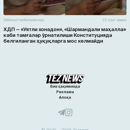
Ўзбекистон
Янгиликлар
22 соат аввал
ХДП — «Уятли хонадон», «Шармандали маҳалла»
каби тамғалар ўрнатилиши Конституцияда
белгиланган ҳуқуқларга мос келмайди
Биз ҳақимизда
Реклама
Алоқа
© 2020 — 2026, Teznews