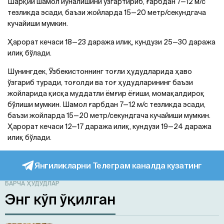
Шарқий шамол йўналишини ўзгартириб, ғарбдан 7—12 м/с
тезликда эсади, баъзи жойларда 15—20 метр/секундгача
кучайиши мумкин.
Ҳарорат кечаси 18—23 даража илиқ, кундузи 25—30 даража
илиқ бўлади.
Шунингдек, Ўзбекистоннинг тоғли ҳудудларида ҳаво
ўзгариб туради, тоғолди ва тоғ ҳудудларининг баъзи
жойларида қисқа муддатли ёмғир ёғиши, момақалдироқ
бўлиши мумкин. Шамол ғарбдан 7—12 м/с тезликда эсади,
баъзи жойларда 15—20 метр/секундгача кучайиши мумкин.
Ҳарорат кечаси 12—17 даража илиқ, кундузи 19—24 даража
илиқ бўлади.
Янгиликларни Телеграм каналда кузатинг
БАРЧА ҲУДУДЛАР
Энг кўп ўқилган