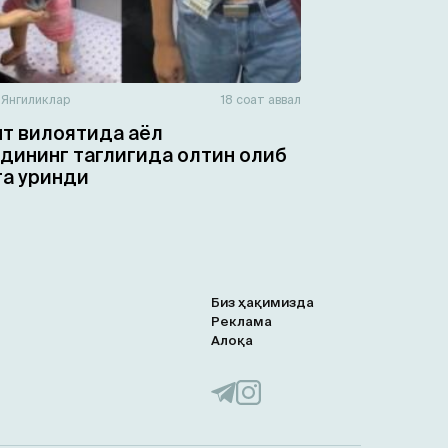
н
Янгиликлар
18 соат аввал
т вилоятида аёл
дининг таглигида олтин олиб
а уринди
Биз ҳақимизда
Реклама
Алоқа