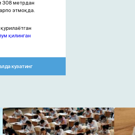
и 308 метрдан
арпо этмоқда.
 қурилаётган
лум қилинган
алда кузатинг