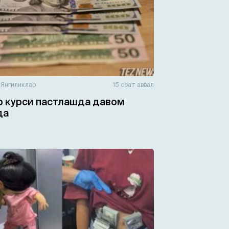
н
Янгиликлар
15 соат аввал
 курси пастлашда давом
да