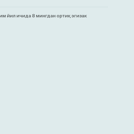
им йил ичида 8 мингдан ортиқ эгизaк