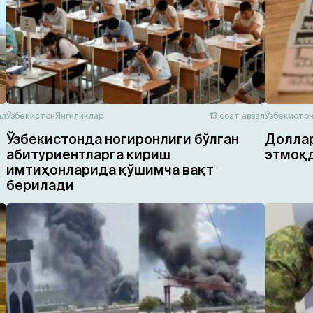
ал
Ўзбекистон
Янгиликлар
13 соат аввал
Ўзбекисто
Ўзбекистонда ногиронлиги бўлган
Доллар
абитуриентларга кириш
этмоқ
имтиҳонларида қўшимча вақт
берилади