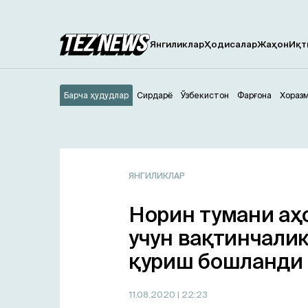
Янгиликлар
Ҳодисалар
Жаҳон
Иқт
Барча ҳудудлар
Сирдарё
Ўзбекистон
Фарғона
Хораз
ЯНГИЛИКЛАР
Норин тумани аҳ
учун вақтинчалик
қуриш бошланди 
11.08.2020
| 22:23