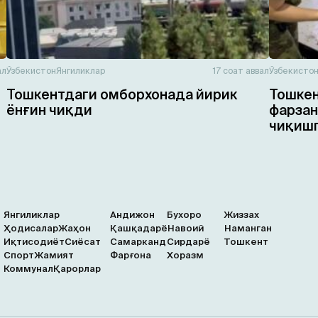
ал
Ўзбекистон
Янгиликлар
17 соат аввал
Ўзбекисто
Тошкентдаги омборхонада йирик
Тошкен
ёнғин чиқди
фарзан
чиқишг
Янгиликлар
Андижон
Бухоро
Жиззах
Ҳодисалар
Жаҳон
Қашқадарё
Навоий
Наманган
Иқтисодиёт
Сиёсат
Самарканд
Сирдарё
Тошкент
Спорт
Жамият
Фарғона
Хоразм
Коммунал
Қарорлар