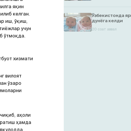
йилга яқин
илиб келган.
Ўзбекистонда яр
дунёга келди
р иш, ўқиш,
тиёжлар учун
20 соат аввал
б ўтмоқда.
тбуот хизмати
нг вилоят
лан ўзаро
ммоларни
чиқиб, аҳоли
яратиш ҳамда
авқулодда