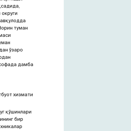
қсадида,
 округи
Фавқулодда
Норин туман
маси
уман
дан ўзаро
рдан
асофада дамба
тбуот хизмати
уг қўшинлари
ининг бир
ехникалар