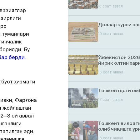
13 соат аввал
вазиятлар
зирлиги
Доллар курси па
аро
 туманлари
15 соат аввал
тинчалик
борилди. Бу
бар берди.
Ўзбекистон 2026
йирик олтин хар
16 соат аввал
тбуот хизмати
Тошкентдаги ом
изки, Фарғона
17 соат аввал
а жойлашган
2—3 ой аввал
нганлиги
Тошкент вилояти
олиб чиқишга ур
татилган эди.
18 соат аввал
даланишга