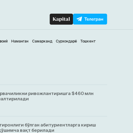
воий
Наманган
Самарканд
Сурхондарё
Тошкент
орвачиликни ривожлантиришга $460 млн
налтирилади
гиронлиги бўлган абитуриентларга кириш
қўшимча вақт берилади