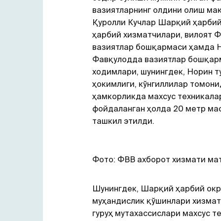
вазиятларнинг олдини олиш ма
Қуролли Кучлар Шарқий ҳарбий
ҳарбий хизматчилари, вилоят 
вазиятлар бошқармаси ҳамда 
Фавқулодда вазиятлар бошқар
ходимлари, шунингдек, Норин т
ҳокимлиги, кўнгиллилар томони
ҳамкорликда махсус техникала
фойдаланган ҳолда 20 метр м
ташкил этилди.
Фото: ФВВ ахборот хизмати ма
Шунингдек, Шарқий ҳарбий окр
муҳандислик қўшинлари хизмат
гуруҳ мутахассислари махсус т