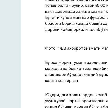
топширилган бўлиб, қарийб 60 
вақт давомида халққа хизмат қ
Бугунги кунда минглаб фуқарола
бозорга бориш ҳамда бошқа эҳ
дарёни қайиқ орқали кесиб ўти
Фото: ФВВ ахборот хизмати ма
Бу эса Норин тумани аҳолисини
маркази ва бошқа туманлар би
алоқалари йўлида жиддий муа
юзага келтирган.
Юқоридаги ҳолатлардан келиб 
учун қулай шарт-шароитларни 
содир бўлиши мумкин бўлган ф