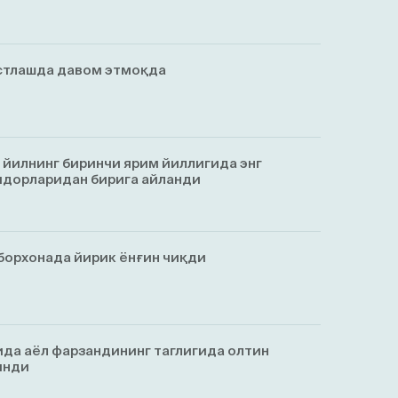
стлашда давом этмоқда
 йилнинг биринчи ярим йиллигида энг
идорларидан бирига айланди
борхонада йирик ёнғин чиқди
да аёл фарзандининг таглигида олтин
инди