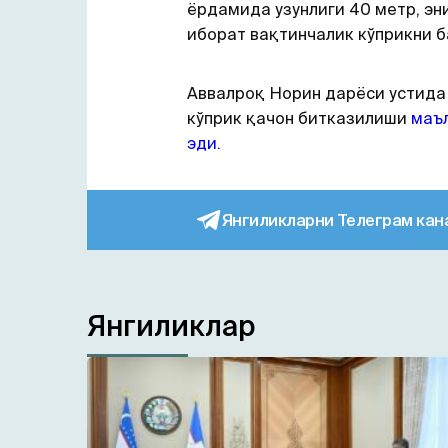
ёрдамида узунлиги 40 метр, эн
иборат вақтинчалик кўприкни б
Аввалроқ Норин дарёси устида
кўприк қачон битказилиши
маъ
эди.
Янгиликларни Телеграм кан
Янгиликлар