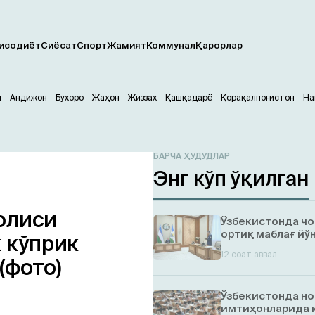
исодиёт
Сиёсат
Спорт
Жамият
Коммунал
Қарорлар
м
Андижон
Бухоро
Жаҳон
Жиззах
Қашқадарё
Қорақалпоғистон
На
БАРЧА ҲУДУДЛАР
Энг кўп ўқилган
олиси
Ўзбекистонда ч
ортиқ маблағ йў
 кўприк
12 соат аввал
(фото)
Ўзбекистонда но
имтиҳонларида 