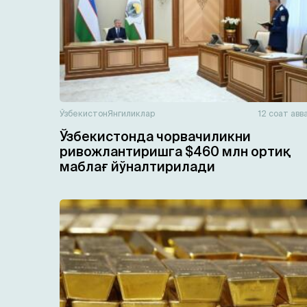
Ўзбекистон
Янгиликлар
12 соат авв
Ўзбекистонда чорвачиликни
ривожлантиришга $460 млн ортиқ
маблағ йўналтирилади