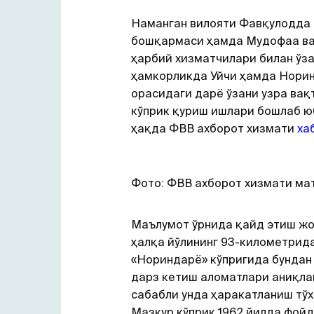
Наманган вилояти Фавқулодда 
бошқармаси ҳамда Мудофаа ва
ҳарбий хизматчилари билан ўз
ҳамкорликда Уйчи ҳамда Норин
орасидаги дарё ўзани узра вақ
кўприк қуриш ишлари бошлаб ю
ҳақда ФВВ ахборот хизмати
ха
Фото: ФВВ ахборот хизмати ма
Маълумот ўрнида қайд этиш жо
ҳалқа йўлининг 93-километрид
«Нориндарё» кўпригида бундан 
дарз кетиш аломатлари аниқла
сабабли унда ҳаракатланиш тўх
Мазкур кўприк 1962 йилда фой