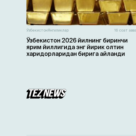
Ўзбекистон
Янгиликлар
16 соат авв
Ўзбекистон 2026 йилнинг биринчи
ярим йиллигида энг йирик олтин
харидорларидан бирига айланди