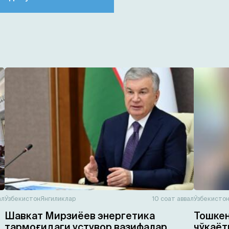
ал
Ўзбекистон
Янгиликлар
10 соат аввал
Ўзбекисто
Шавкат Мирзиёев энергетика
Тошкен
тармоғидаги устувор вазифалар
чўкаёт