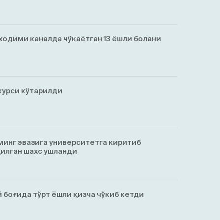
ходими каналда чўкаётган 13 ёшли болани
курси кўтарилди
минг эвазига университетга киритиб
қилган шахс ушланди
 боғида тўрт ёшли қизча чўкиб кетди