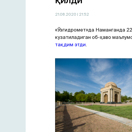
қилди
21.08.2020
| 21:52
«Ўзгидромет»да Наманганда 22 
кузатиладиган об-ҳаво маълум
тақдим этди
.