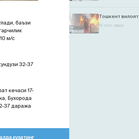
Тошкент вилоят
ўлади, баъзи
16 соат аввал
гарчилик
10 м/с
кундузи 32-37
ат кечаси 17-
жа, Бухорода
32-37 даража
алда кузатинг