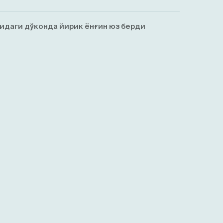
идаги дўконда йирик ёнғин юз берди