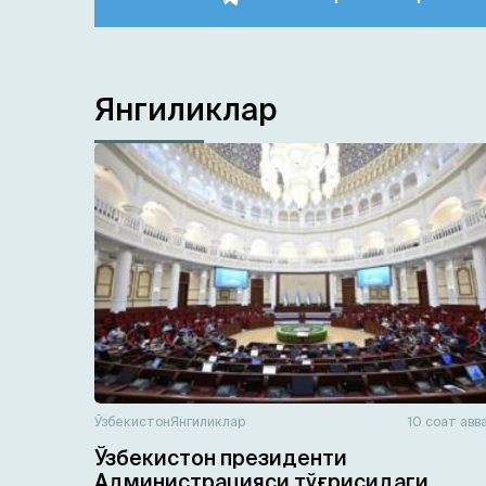
Янгиликлар
Ўзбекистон
Янгиликлар
10 соат авв
Ўзбекистон президенти
Администрацияси тўғрисидаги