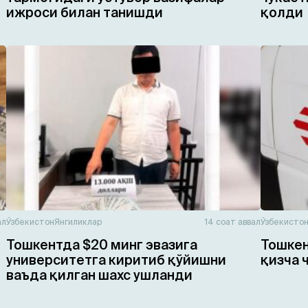
ижроси билан танишди
қолди
ал
Ўзбекистон
Янгиликлар
14 соат аввал
Ўзбекисто
Тошкентда $20 минг эвазига
Тошкен
университетга киритиб қўйишни
қизча 
ваъда қилган шахс ушланди