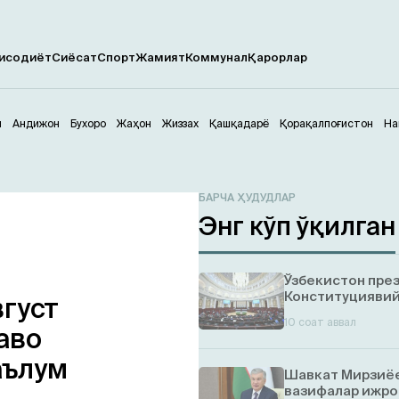
исодиёт
Сиёсат
Спорт
Жамият
Коммунал
Қарорлар
м
Андижон
Бухоро
Жаҳон
Жиззах
Қашқадарё
Қорақалпоғистон
На
БАРЧА ҲУДУДЛАР
Энг кўп ўқилган
Ўзбекистон пре
Конституциявий
вгуст
10 соат аввал
аво
аълум
Шавкат Мирзиёе
вазифалар ижро