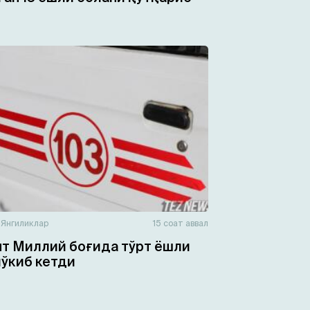
н
Янгиликлар
15 соат аввал
т Миллий боғида тўрт ёшли
чўкиб кетди