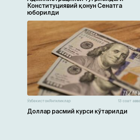
Конституциявий қонун Сенатга
юборилди
Ўзбекистон
Янгиликлар
13 соат авв
Доллар расмий курси кўтарилди