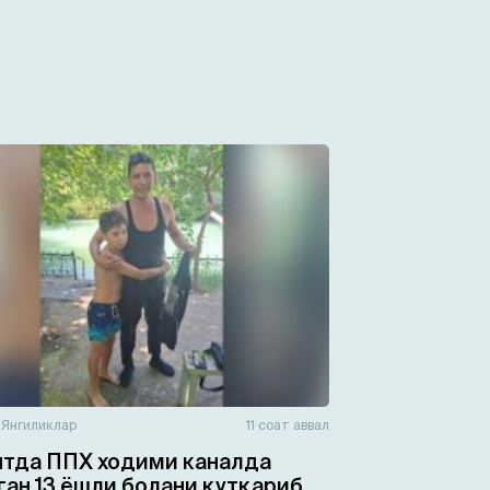
н
Янгиликлар
11 соат аввал
тда ППХ ходими каналда
ган 13 ёшли болани қутқариб