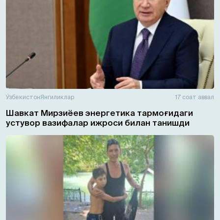
Ўзбекистон
Янгиликлар
17 соат аввал
Шавкат Мирзиёев энергетика тармоғидаги
устувор вазифалар ижроси билан танишди