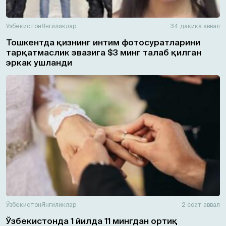
Ўзбекистон
Янгиликлар
34 дақиқа аввал
Тошкентда қизнинг интим фотосуратларини
тарқатмаслик эвазига $3 минг талаб қилган
эркак ушланди
Ўзбекистон
Янгиликлар
2 соат аввал
Ўзбекистонда 1 йилда 11 мингдан ортиқ