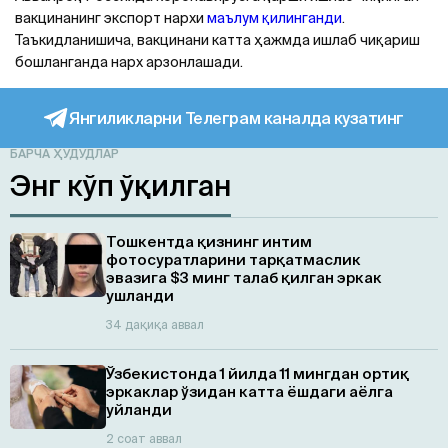
вакцинанинг экспорт нархи
маълум қилинганди
.
Таъкидланишича, вакцинани катта ҳажмда ишлаб чиқариш
бошланганда нарх арзонлашади.
Янгиликларни Телеграм каналда кузатинг
БАРЧА ҲУДУДЛАР
Энг кўп ўқилган
Тошкентда қизнинг интим
фотосуратларини тарқатмаслик
эвазига $3 минг талаб қилган эркак
ушланди
34 дақиқа аввал
Ўзбекистонда 1 йилда 11 мингдан ортиқ
эркаклар ўзидан катта ёшдаги аёлга
уйланди
2 соат аввал