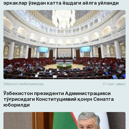
эркаклар ўзидан катта ёшдаги аёлга уйланди
Ўзбекистон
Янгиликлар
17 соат аввал
Ўзбекистон президенти Администрацияси
тўғрисидаги Конституциявий қонун Сенатга
юборилди