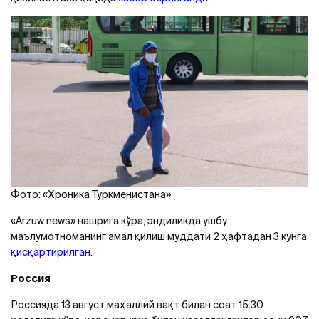
Фото: «Хроника Туркменистана»
«Arzuw news» нашрига кўра, эндиликда ушбу
маълумотноманинг амал қилиш муддати 2 ҳафтадан 3 кунга
қисқартирилган
.
Россия
Россияда 13 август маҳаллий вақт билан соат 15:30