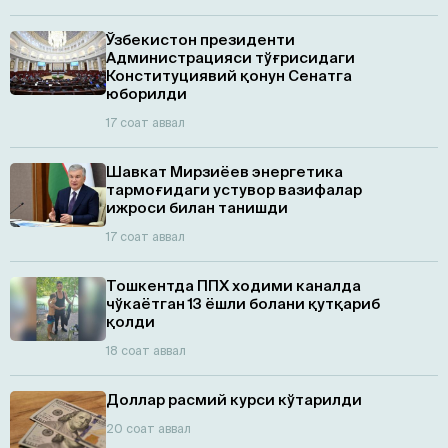
Ўзбекистон президенти
Администрацияси тўғрисидаги
Конституциявий қонун Сенатга
юборилди
17 соат аввал
Шавкат Мирзиёев энергетика
тармоғидаги устувор вазифалар
ижроси билан танишди
17 соат аввал
Тошкентда ППХ ходими каналда
чўкаётган 13 ёшли болани қутқариб
қолди
18 соат аввал
Доллар расмий курси кўтарилди
20 соат аввал