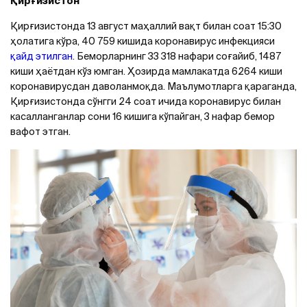
Қирғизистон
Қирғизистонда 13 август маҳаллий вақт билан соат 15:30
ҳолатига кўра, 40 759 кишида коронавирус инфекцияси
қайд этилган
. Беморларнинг 33 318 нафари соғайиб, 1487
киши ҳаётдан кўз юмган. Ҳозирда мамлакатда 6264 киши
коронавирусдан даволанмоқда. Маълумотларга қараганда,
Қирғизистонда сўнгги 24 соат ичида коронавирус билан
касалланганлар сони 16 кишига кўпайган, 3 нафар бемор
вафот этган.