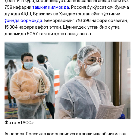
ҳолатига кўра, коронавирус билан касалланганлар сони 907
758 нафарни
ташкил қилмоқда
. Россия бу кўрсаткич бўйича
дунёда AҚШ, Бразилия ва Ҳиндистондан сўнг тўртинчи
ўринда бормоқда
. Беморларнинг 716 396 нафари соғайган,
15 384 нафари вафот этган. Шунингдек, ўтган бир сутка
давомида 5057 та янги ҳолат аниқланган.
Фото: «ТAСС»
Aввалроқ Россияда коронавирусга қарши ишлаб чиқилган