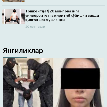
Тошкентда $20 минг эвазига
университетга киритиб қўйишни ваъда
қилган шахс ушланди
20 соат аввал
Янгиликлар