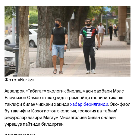
Фото: «Nur.kz»
Aввалроқ «Табигат» экологик бирлашмаси раҳбари Мэлс
Елеусизов Олмаота шаҳрида трамвай қатновини тиклаш
таклифи билан чиққани ҳақида
хабар берилганди
. Эко-фаол
бу таклифни Қозоғистон экология, геология ва табиий
ресурслар вазири Магзум Мирзагалиев билан онлайн
учрашув пайтида билдирган.