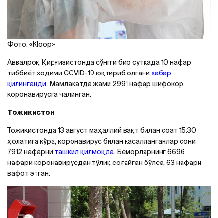
Фото: «Kloop»
Aввалроқ Қирғизистонда сўнгги бир суткада 10 нафар
тиббиёт ходими COVID-19 юқтириб олгани
хабар
қилинганди
. Мамлакатда жами 2991 нафар шифокор
коронавирусга чалинган.
Тожикистон
Тожикистонда 13 август маҳаллий вақт билан соат 15:30
ҳолатига кўра, коронавирус билан касалланганлар сони
7912 нафарни
ташкил қилмоқда
. Беморларнинг 6696
нафари коронавирусдан тўлиқ соғайган бўлса, 63 нафари
вафот этган.