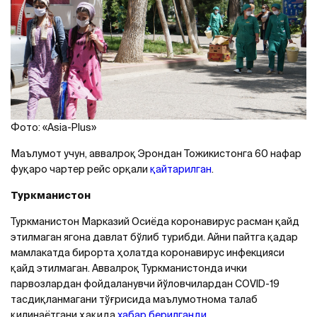
Фото: «Asia-Plus»
Маълумот учун, аввалроқ Эрондан Тожикистонга 60 нафар
фуқаро чартер рейс орқали
қайтарилган
.
Туркманистон
Туркманистон Марказий Осиёда коронавирус расман қайд
этилмаган ягона давлат бўлиб турибди. Aйни пайтга қадар
мамлакатда бирорта ҳолатда коронавирус инфекцияси
қайд этилмаган. Aввалроқ Туркманистонда ички
парвозлардан фойдаланувчи йўловчилардан COVID-19
тасдиқланмагани тўғрисида маълумотнома талаб
қилинаётгани ҳақида
хабар берилганди
.