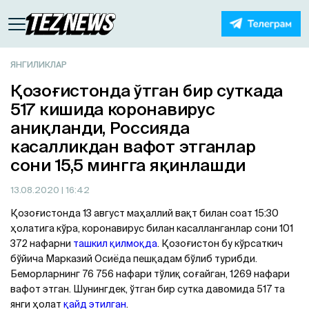
ЯНГИЛИКЛАР
Қозоғистонда ўтган бир суткада
517 кишида коронавирус
аниқланди, Россияда
касалликдан вафот этганлар
сони 15,5 мингга яқинлашди
13.08.2020
| 16:42
Қозоғистонда 13 август маҳаллий вақт билан соат 15:30
ҳолатига кўра, коронавирус билан касалланганлар сони 101
372 нафарни
ташкил қилмоқда
. Қозоғистон бу кўрсаткич
бўйича Марказий Осиёда пешқадам бўлиб турибди.
Беморларнинг 76 756 нафари тўлиқ соғайган, 1269 нафари
вафот этган. Шунингдек, ўтган бир сутка давомида 517 та
янги ҳолат
қайд этилган
.