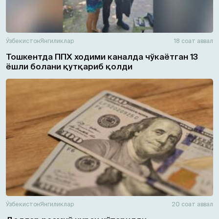
Ўзбекистон
Янгиликлар
18 соат аввал
Тошкентда ППХ ходими каналда чўкаётган 13
ёшли болани қутқариб қолди
Ўзбекистон
Янгиликлар
20 соат аввал