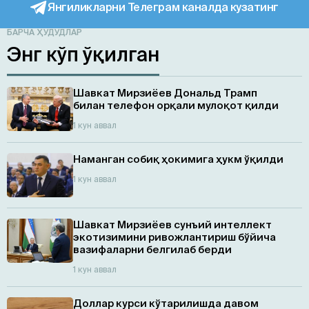
Янгиликларни Телеграм каналда кузатинг
БАРЧА ҲУДУДЛАР
Энг кўп ўқилган
Шавкат Мирзиёев Дональд Трамп
билан телефон орқали мулоқот қилди
1 кун аввал
Наманган собиқ ҳокимига ҳукм ўқилди
1 кун аввал
Шавкат Мирзиёев сунъий интеллект
экотизимини ривожлантириш бўйича
вазифаларни белгилаб берди
1 кун аввал
Доллар курси кўтарилишда давом