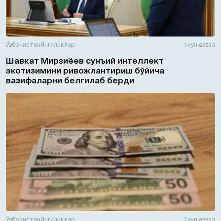
Ўзбекистон
Янгиликлар
1 кун аввал
Шавкат Мирзиёев сунъий интеллект
экотизимини ривожлантириш бўйича
вазифаларни белгилаб берди
Ўзбекистон
Янгиликлар
1 кун аввал