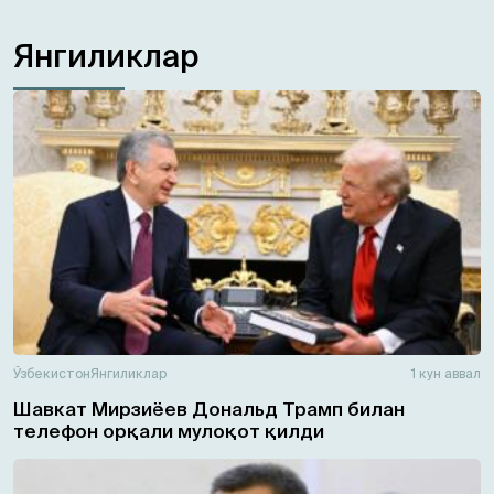
Янгиликлар
Ўзбекистон
Янгиликлар
1 кун аввал
Шавкат Мирзиёев Дональд Трамп билан
телефон орқали мулоқот қилди