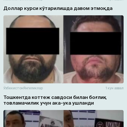
Доллар курси кўтарилишда давом этмоқда
Ўзбекистон
Янгиликлар
1 кун аввал
Тошкентда коттеж савдоси билан боғлиқ
товламачилик учун ака-ука ушланди