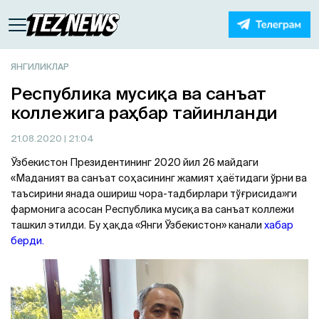
ЯНГИЛИКЛАР
Республика мусиқа ва санъат
коллежига раҳбар тайинланди
21.08.2020
| 21:04
Ўзбекистон Президентининг 2020 йил 26 майдаги
«Маданият ва санъат соҳасининг жамият ҳаётидаги ўрни ва
таъсирини янада ошириш чора-тадбирлари тўғрисида»ги
фармонига асосан Республика мусиқа ва санъат коллежи
ташкил этилди. Бу ҳақда «Янги Ўзбекистон» канали
хабар
берди.