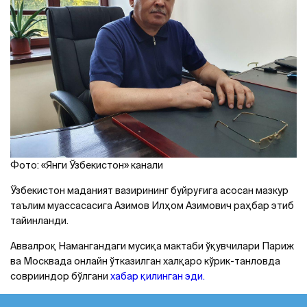
Фото: «Янги Ўзбекистон» канали
Ўзбекистон маданият вазирининг буйруғига асосан мазкур
таълим муассасасига Азимов Илҳом Азимович раҳбар этиб
тайинланди.
Аввалроқ Намангандаги мусиқа мактаби ўқувчилари Париж
ва Москвада онлайн ўтказилган халқаро кўрик-танловда
соврииндор бўлгани
хабар қилинган эди.