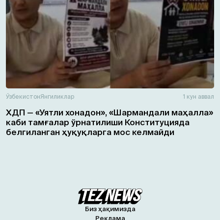
Ўзбекистон
Янгиликлар
1 кун аввал
ХДП — «Уятли хонадон», «Шармандали маҳалла»
каби тамғалар ўрнатилиши Конституцияда
белгиланган ҳуқуқларга мос келмайди
Биз ҳақимизда
Реклама