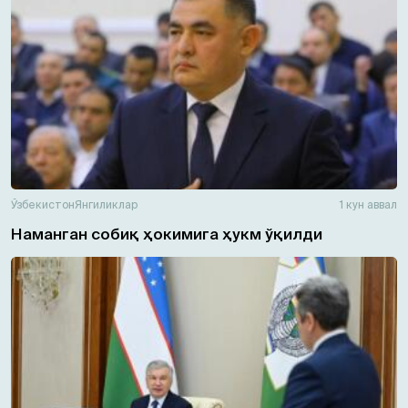
Ўзбекистон
Янгиликлар
1 кун аввал
Наманган собиқ ҳокимига ҳукм ўқилди