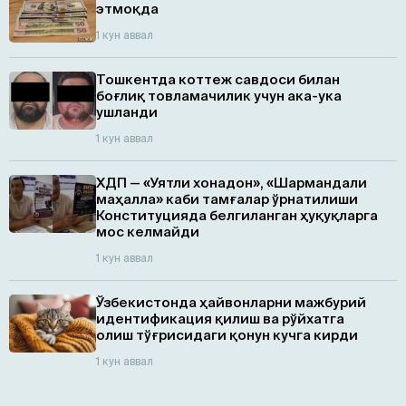
этмоқда
1 кун аввал
Тошкентда коттеж савдоси билан
боғлиқ товламачилик учун ака-ука
ушланди
1 кун аввал
ХДП — «Уятли хонадон», «Шармандали
маҳалла» каби тамғалар ўрнатилиши
Конституцияда белгиланган ҳуқуқларга
мос келмайди
1 кун аввал
Ўзбекистонда ҳайвонларни мажбурий
идентификация қилиш ва рўйхатга
олиш тўғрисидаги қонун кучга кирди
1 кун аввал