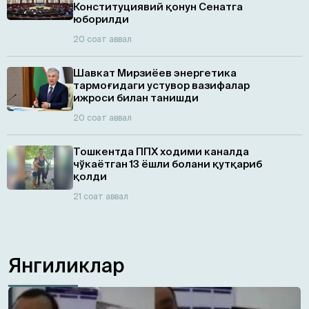
Конституциявий қонун Сенатга
юборилди
20 соат аввал
Шавкат Мирзиёев энергетика
тармоғидаги устувор вазифалар
ижроси билан танишди
20 соат аввал
Тошкентда ППХ ходими каналда
чўкаётган 13 ёшли болани қутқариб
қолди
21 соат аввал
Янгиликлар