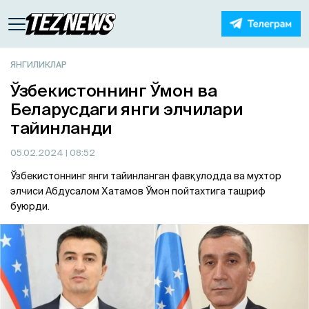
ЯНГИЛИКЛАР
Ўзбекистоннинг Ўмон ва
Беларусдаги янги элчилари
тайинланди
05.02.2024
| 08:52
Ўзбекистоннинг янги тайинланган фавқулодда ва мухтор
элчиси Абдусалом Хатамов Ўмон пойтахтига ташриф
буюрди.