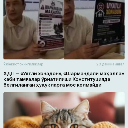
Ўзбекистон
Янгиликлар
20 дақиқа аввал
ХДП — «Уятли хонадон», «Шармандали маҳалла»
каби тамғалар ўрнатилиши Конституцияда
белгиланган ҳуқуқларга мос келмайди