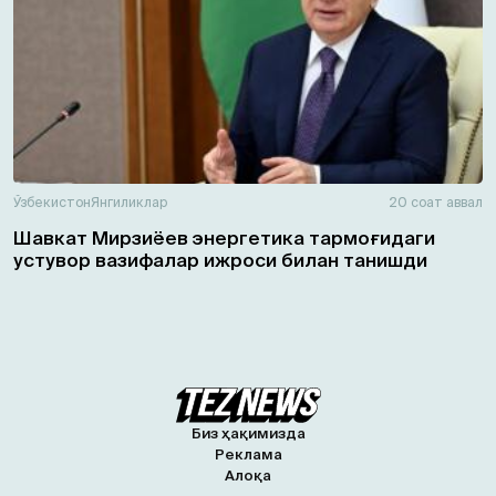
Ўзбекистон
Янгиликлар
20 соат аввал
Шавкат Мирзиёев энергетика тармоғидаги
устувор вазифалар ижроси билан танишди
Биз ҳақимизда
Реклама
Алоқа