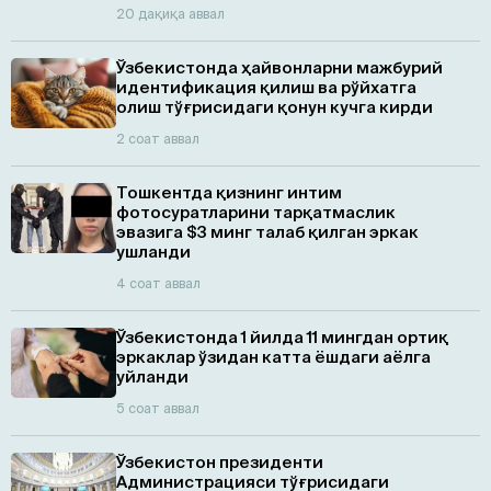
20 дақиқа аввал
Ўзбекистонда ҳайвонларни мажбурий
идентификация қилиш ва рўйхатга
олиш тўғрисидаги қонун кучга кирди
2 соат аввал
Тошкентда қизнинг интим
фотосуратларини тарқатмаслик
эвазига $3 минг талаб қилган эркак
ушланди
4 соат аввал
Ўзбекистонда 1 йилда 11 мингдан ортиқ
эркаклар ўзидан катта ёшдаги аёлга
уйланди
5 соат аввал
Ўзбекистон президенти
Администрацияси тўғрисидаги