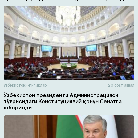
Ўзбекистон
Янгиликлар
20 соат аввал
Ўзбекистон президенти Администрацияси
тўғрисидаги Конституциявий қонун Сенатга
юборилди