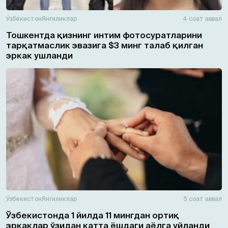
Ўзбекистон
Янгиликлар
4 соат аввал
Тошкентда қизнинг интим фотосуратларини
тарқатмаслик эвазига $3 минг талаб қилган
эркак ушланди
Ўзбекистон
Янгиликлар
5 соат аввал
Ўзбекистонда 1 йилда 11 мингдан ортиқ
эркаклар ўзидан катта ёшдаги аёлга уйланди