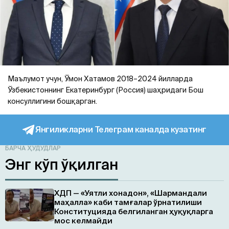
Маълумот учун, Ўмон Хатамов 2018–2024 йилларда
Ўзбекистоннинг Екатеринбург (Россия) шаҳридаги Бош
консуллигини бошқарган.
Янгиликларни Телеграм каналда кузатинг
БАРЧА ҲУДУДЛАР
Энг кўп ўқилган
ХДП — «Уятли хонадон», «Шармандали
маҳалла» каби тамғалар ўрнатилиши
Конституцияда белгиланган ҳуқуқларга
мос келмайди