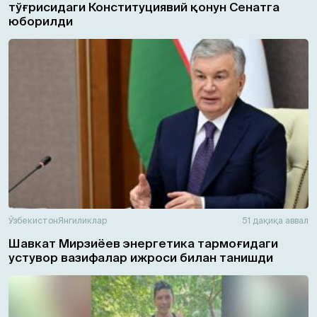
тўғрисидаги Конституциявий қонун Сенатга
юборилди
Ўзбекистон
Янгиликлар
51 дақиқа аввал
Шавкат Мирзиёев энергетика тармоғидаги
устувор вазифалар ижроси билан танишди