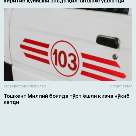
киритиб қўйишни ваъда қилган шахс ушланди
Ўзбекистон
Янгиликлар
5 соат аввал
Тошкент Миллий боғида тўрт ёшли қизча чўкиб
кетди