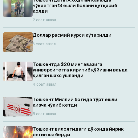
чўкаётган 13 ёшли болани қутқариб
қолди
2 соат аввал
Доллар расмий курси кўтарилди
3 соат аввал
Тошкентда $20 минг эвазига
университетга киритиб қўйишни ваъда
қилган шахс ушланди
4 соат аввал
Тошкент Миллий боғида тўрт ёшли
қизча чўкиб кетди
5 соат аввал
Тошкент вилоятидаги дўконда йирик
ёнғин юз берди