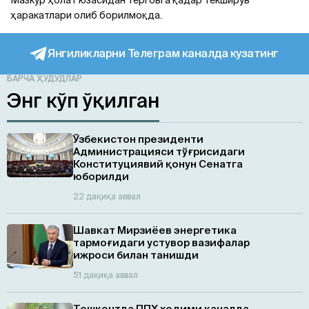
ҳаракатлари олиб борилмоқда.
Янгиликларни Телеграм каналда кузатинг
БАРЧА ҲУДУДЛАР
Энг кўп ўқилган
Ўзбекистон президенти
Администрацияси тўғрисидаги
Конституциявий қонун Сенатга
юборилди
22 дақиқа аввал
Шавкат Мирзиёев энергетика
тармоғидаги устувор вазифалар
ижроси билан танишди
51 дақиқа аввал
Тошкентда ППХ ходими каналда