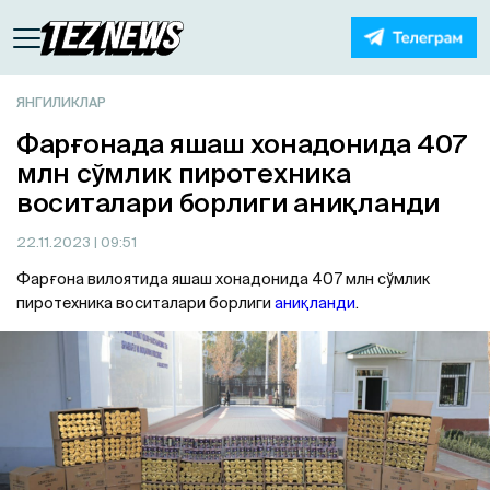
ЯНГИЛИКЛАР
Фарғонада яшаш хонадонида 407
млн сўмлик пиротехника
воситалари борлиги аниқланди
22.11.2023
| 09:51
Фарғона вилоятида яшаш хонадонида 407 млн сўмлик
пиротехника воситалари борлиги
аниқланди
.