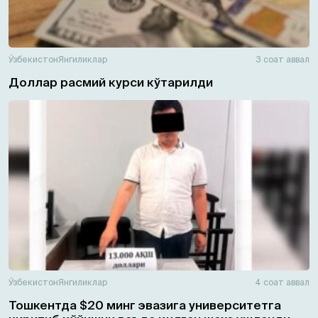
Ўзбекистон
Янгиликлар
3 соат аввал
Доллар расмий курси кўтарилди
Ўзбекистон
Янгиликлар
4 соат аввал
Тошкентда $20 минг эвазига университетга