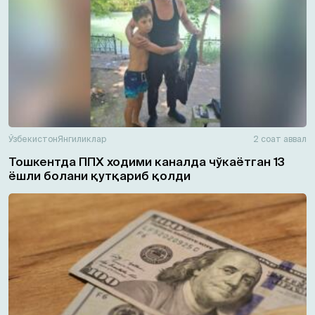
Ўзбекистон
Янгиликлар
2 соат аввал
Тошкентда ППХ ходими каналда чўкаётган 13
ёшли болани қутқариб қолди