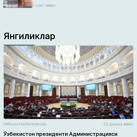
7 соат аввал
Янгиликлар
Ўзбекистон
Янгиликлар
22 дақиқа аввал
Ўзбекистон президенти Администрацияси