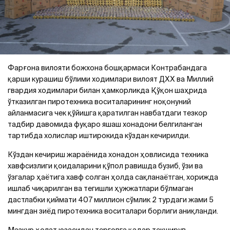
Фарғона вилояти божхона бошқармаси Контрабандага
қарши курашиш бўлими ходимлари вилоят ДХХ ва Миллий
гвардия ходимлари билан ҳамкорликда Қўқон шаҳрида
ўтказилган пиротехника воситаларининг ноқонуний
айланмасига чек қўйишга қаратилган навбатдаги тезкор
тадбир давомида фуқаро яшаш хонадони белгиланган
тартибда холислар иштирокида кўздан кечирилди.
Кўздан кечириш жараёнида хонадон ҳовлисида техника
хавфсизлиги қоидаларини қўпол равишда бузиб, ўзи ва
ўзгалар ҳаётига хавф солган ҳолда сақланаётган, хорижда
ишлаб чиқарилган ва тегишли ҳужжатлари бўлмаган
дастлабки қиймати 407 миллион сўмлик 2 турдаги жами 5
мингдан зиёд пиротехника воситалари борлиги аниқланди.
Мазкур ҳолат юзасидан терговга қадар текширув