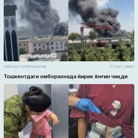
Ўзбекистон
Янгиликлар
17 соат аввал
Тошкентдаги омборхонада йирик ёнғин чиқди