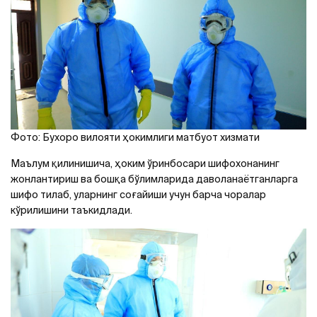
Фото: Бухоро вилояти ҳокимлиги матбуот хизмати
Маълум қилинишича, ҳоким ўринбосари шифохонанинг
жонлантириш ва бошқа бўлимларида даволанаётганларга
шифо тилаб, уларнинг соғайиши учун барча чоралар
кўрилишини таъкидлади.