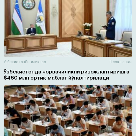
Ўзбекистон
Янгиликлар
11 соат аввал
Ўзбекистонда чорвачиликни ривожлантиришга
$460 млн ортиқ маблағ йўналтирилади