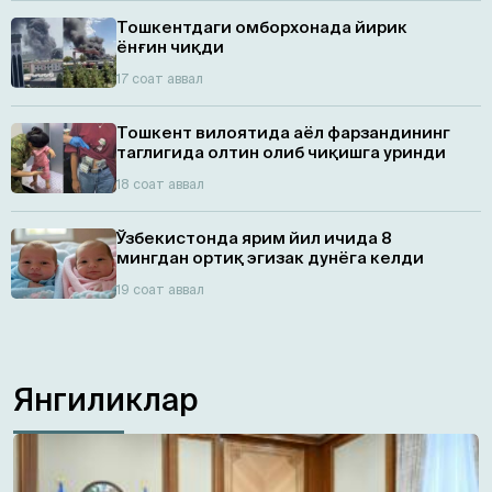
Тошкентдаги омборхонада йирик
ёнғин чиқди
17 соат аввал
Тошкент вилоятида аёл фарзандининг
таглигида олтин олиб чиқишга уринди
18 соат аввал
Ўзбекистонда ярим йил ичида 8
мингдан ортиқ эгизaк дунёга келди
19 соат аввал
Янгиликлар