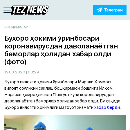
ЯНГИЛИКЛАР
Бухоро ҳокими ўринбосари
коронавирусдан даволанаётган
беморлар ҳолидан хабар олди
(фото)
12.08.2020
| 00:29
Бухоро вилояти ҳокими ўринбосари Мирали Ҳамроев
вилоят соғлиқни сақлаш бошқармаси бошлиғи Илҳом
Нарзиев ҳамроҳлигида 11 август куни коронавирусдан
даволанаётган беморлар ҳолидан хабар олди. Бу ҳақида
Бухоро вилояти ҳокимлиги матбуот хизмати
хабар берди
.