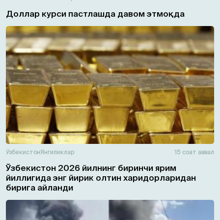
Доллар курси пастлашда давом этмоқда
Ўзбекистон
Янгиликлар
15 соат аввал
Ўзбекистон 2026 йилнинг биринчи ярим
йиллигида энг йирик олтин харидорларидан
бирига айланди