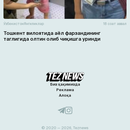
Ўзбекистон
Янгиликлар
18 соат аввал
Тошкент вилоятида аёл фарзандининг
таглигида олтин олиб чиқишга уринди
Биз ҳақимизда
Реклама
Алоқа
© 2020 — 2026, Teznews