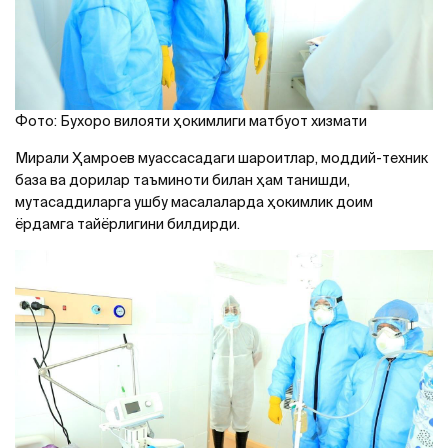
Фото: Бухоро вилояти ҳокимлиги матбуот хизмати
Мирали Ҳамроев муассасадаги шароитлар, моддий-техник
база ва дорилар таъминоти билан ҳам танишди,
мутасаддиларга ушбу масалаларда ҳокимлик доим
ёрдамга тайёрлигини билдирди.