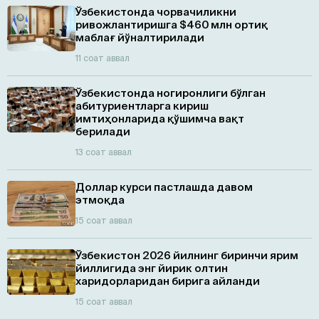
Ўзбекистонда чорвачиликни
ривожлантиришга $460 млн ортиқ
маблағ йўналтирилади
11 соат аввал
Ўзбекистонда ногиронлиги бўлган
абитуриентларга кириш
имтиҳонларида қўшимча вақт
берилади
13 соат аввал
Доллар курси пастлашда давом
этмоқда
15 соат аввал
Ўзбекистон 2026 йилнинг биринчи ярим
йиллигида энг йирик олтин
харидорларидан бирига айланди
15 соат аввал