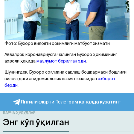
Фото: Бухоро вилояти ҳокимлиги матбуот хизмати
Аввалроқ коронавриусга чалинган Бухоро ҳокимининг
аҳволи ҳақида
маълумот берилган эди
.
Шунингдек, Бухоро соғлиқни сақлаш бошқармаси бошлиғи
вилоятдаги эпидемиологик вазият юзасидан
ахборот
берди
.
Янгиликларни Телеграм каналда кузатинг
БАРЧА ҲУДУДЛАР
Энг кўп ўқилган