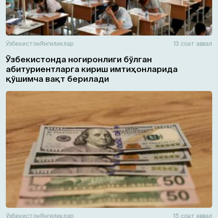
Ўзбекистон
Янгиликлар
13 соат аввал
Ўзбекистонда ногиронлиги бўлган
абитуриентларга кириш имтиҳонларида
қўшимча вақт берилади
Ўзбекистон
Янгиликлар
15 соат аввал