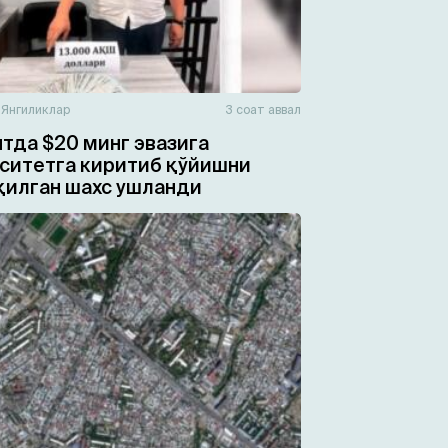
н
Янгиликлар
3 соат аввал
тда $20 минг эвазига
ситетга киритиб қўйишни
қилган шахс ушланди