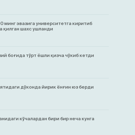
0 минг эвазига университетга киритиб
а қилган шахс ушланди
ий боғида тўрт ёшли қизча чўкиб кетди
ятидаги дўконда йирик ёнғин юз берди
анидаги кўчалардан бири бир неча кунга