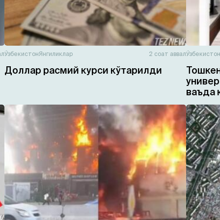
ал
Ўзбекистон
Янгиликлар
2 соат аввал
Ўзбекисто
Доллар расмий курси кўтарилди
Тошкен
универ
ваъда 