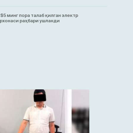
$5 минг пора талаб қилган электр
рхонаси раҳбари ушланди