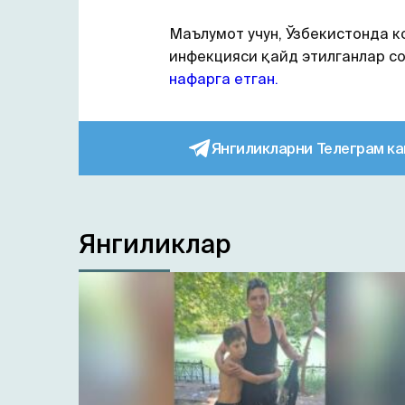
Маълумот учун, Ўзбекистонда к
инфекцияси қайд этилганлар со
нафарга етган.
Янгиликларни Телеграм ка
Янгиликлар