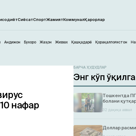
исодиёт
Сиёсат
Спорт
Жамият
Коммунал
Қарорлар
м
Андижон
Бухоро
Жаҳон
Жиззах
Қашқадарё
Қорақалпоғистон
На
БАРЧА ҲУДУДЛАР
Энг кўп ўқилг
вирус
Тошкентда ПП
болани қутқа
 10 нафар
32 дақиқа аввал
Доллар расми