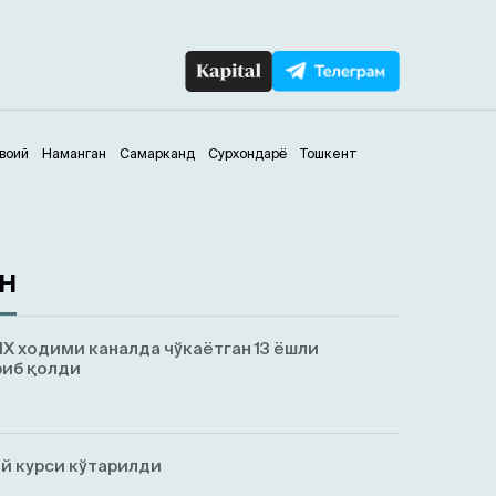
воий
Наманган
Самарканд
Сурхондарё
Тошкент
ан
Х ходими каналда чўкаётган 13 ёшли
риб қолди
й курси кўтарилди