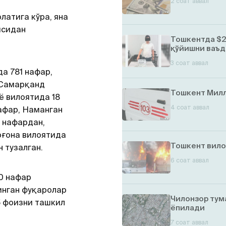
2 соат аввал
олатига кўра, яна
ясидан
Тошкентда $2
қўйишни ваъд
3 соат аввал
а 781 нафар,
 Самарқанд
Тошкент Милл
ё вилоятида 18
4 соат аввал
афар, Наманган
 нафардан,
рғона вилоятида
Тошкент вило
 тузалган.
6 соат аввал
0 нафар
инган фуқаролар
Чилонзор тум
5 фоизни ташкил
ёпилади
7 соат аввал