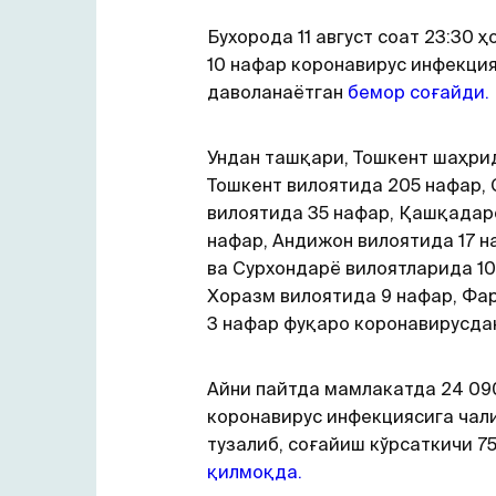
Бухорода 11 август соат 23:30 ҳ
10 нафар коронавирус инфекци
даволанаётган
бемор соғайди.
Ундан ташқари, Тошкент шаҳрид
Тошкент вилоятида 205 нафар,
вилоятида 35 нафар, Қашқадар
нафар, Андижон вилоятида 17 н
ва Сурхондарё вилоятларида 10
Хоразм вилоятида 9 нафар, Фа
3 нафар фуқаро коронавирусдан
Айни пайтда мамлакатда 24 09
коронавирус инфекциясига чал
тузалиб, соғайиш кўрсаткичи 7
қилмоқда.