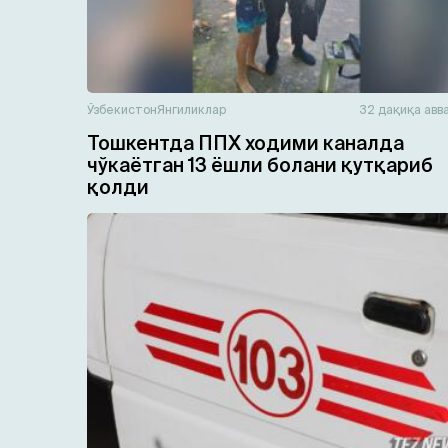
Ўзбекистон
Янгиликлар
32 дақиқа авв
Тошкентда ППХ ходими каналда
чўкаётган 13 ёшли болани қутқариб
қолди