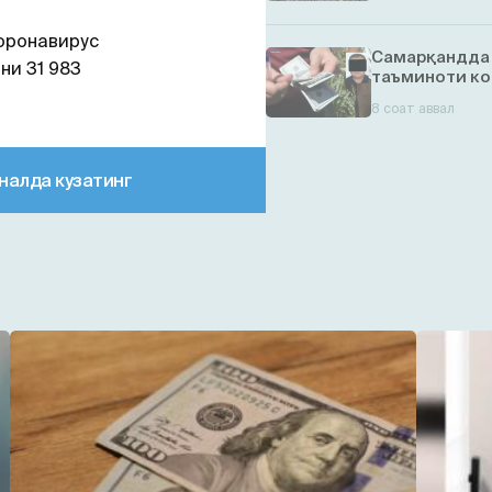
оронавирус
Самарқандда 
ни 31 983
таъминоти ко
8 соат аввал
налда кузатинг