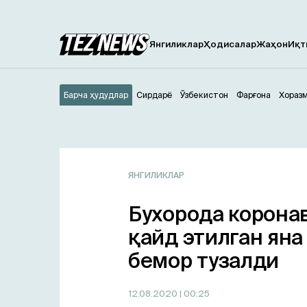
Янгиликлар
Ҳодисалар
Жаҳон
Иқт
Барча ҳудудлар
Сирдарё
Ўзбекистон
Фарғона
Хораз
ЯНГИЛИКЛАР
Бухорода корона
қайд этилган яна
бемор тузалди
12.08.2020
| 00:25