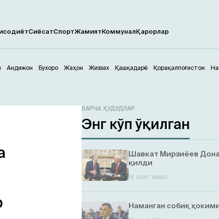
исодиёт
Сиёсат
Спорт
Жамият
Коммунал
Қарорлар
м
Андижон
Бухоро
Жаҳон
Жиззах
Қашқадарё
Қорақалпоғистон
На
БАРЧА ҲУДУДЛАР
Энг кўп ўқилган
а
Шавкат Мирзиёев Дона
қилди
16 соат аввал
р
Наманган собиқ ҳокими