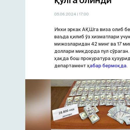
қўлга олинди
05.06.2024
| 17:00
Икки эркак АҚШга виза олиб б
ваъда қилиб ўз хизматлари учу
мижозларидан 42 минг ва 17 м
доллари миқдорда пул сўраган.
ҳақда бош прокуратура ҳузури
департамент ҳ
абар бермоқда.