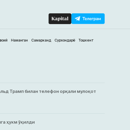
воий
Наманган
Самарканд
Сурхондарё
Тошкент
льд Трамп билан телефон орқали мулоқот
га ҳукм ўқилди