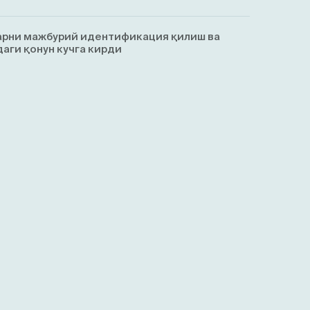
арни мажбурий идентификация қилиш ва
аги қонун кучга кирди