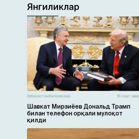
Янгиликлар
Ўзбекистон
Янгиликлар
16 соат авв
Шавкат Мирзиёев Дональд Трамп
билан телефон орқали мулоқот
қилди