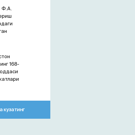
 Ф.А.
бериш
рдаги
ган
стон
инг 168-
моддаси
акатлари
а кузатинг