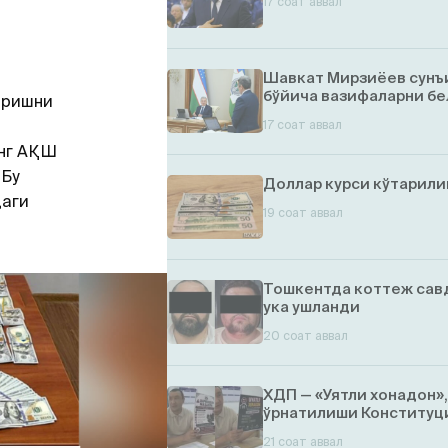
17 соат аввал
Шавкат Мирзиёев сунъ
бўйича вазифаларни бе
еришни
н
17 соат аввал
инг АҚШ
 Бу
Доллар курси кўтарил
даги
19 соат аввал
Тошкентда коттеж савд
ука ушланди
20 соат аввал
ХДП — «Уятли хонадон»
ўрнатилиши Конституци
21 соат аввал