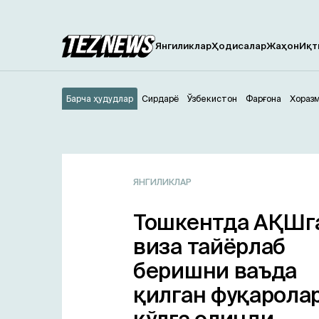
Янгиликлар
Ҳодисалар
Жаҳон
Иқт
Барча ҳудудлар
Сирдарё
Ўзбекистон
Фарғона
Хораз
ЯНГИЛИКЛАР
Тошкентда АҚШг
виза тайёрлаб
беришни ваъда
қилган фуқарола