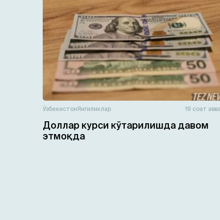
Ўзбекистон
Янгиликлар
19 соат авв
Доллар курси кўтарилишда давом
этмоқда