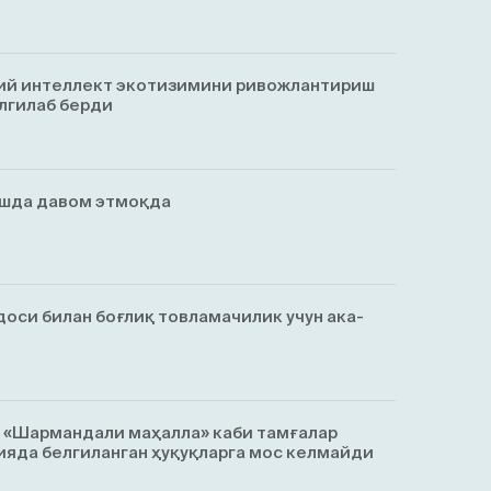
ий интеллект экотизимини ривожлантириш
лгилаб берди
ишда давом этмоқда
оси билан боғлиқ товламачилик учун ака-
, «Шармандали маҳалла» каби тамғалар
яда белгиланган ҳуқуқларга мос келмайди