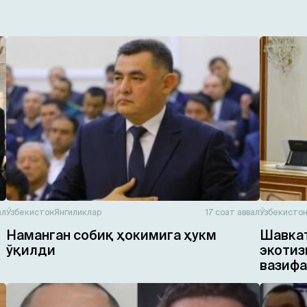
ал
Ўзбекистон
Янгиликлар
17 соат аввал
Ўзбекисто
Наманган собиқ ҳокимига ҳукм
Шавкат
ўқилди
экотиз
вазифа