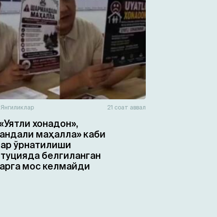
н
Янгиликлар
21 соат аввал
«Уятли хонадон»,
ндали маҳалла» каби
ар ўрнатилиши
туцияда белгиланган
арга мос келмайди