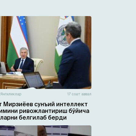
н
Янгиликлар
17 соат аввал
 Мирзиёев сунъий интеллект
имини ривожлантириш бўйича
ларни белгилаб берди