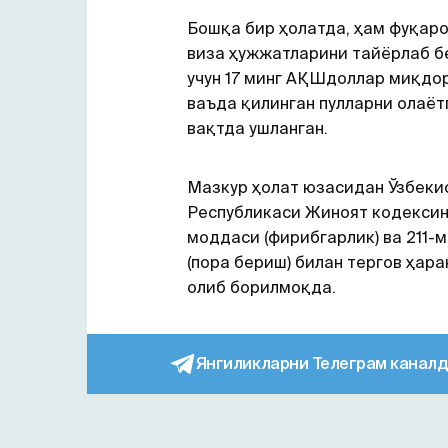
Бошқа бир ҳолатда, ҳам фуқаро
виза ҳужжатларини тайёрлаб 
учун 17 минг АҚШдоллар миқдо
ваъда қилинган пулларни олаёт
вақтда ушланган.
Мазкур ҳолат юзасидан Ўзбеки
Республикаси Жиноят кодексин
моддаси (фирибгарлик) ва 211-
(пора бериш) билан тергов ҳар
олиб борилмоқда.
Янгиликларни Телеграм каналд