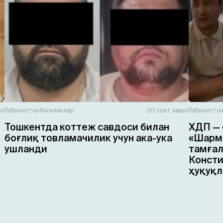
ал
Ўзбекистон
Янгиликлар
20 соат аввал
Ўзбекисто
Тошкентда коттеж савдоси билан
ХДП — 
боғлиқ товламачилик учун ака-ука
«Шарма
ушланди
тамғал
Консти
ҳуқуқл