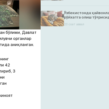
Ўзбекистонда ҳайвонл
рўйхатга олиш тўғрисид
23 соат аввал
ан бўлими, Давлат
илувчи органлар
тида аниқланган.
.нинг
ли 42
ириб, 3
ни
лган
жиноят