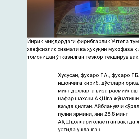
Йирик миқдордаги фирибгарлик Учтепа тум
хавфсизлик хизмати ва ҳуқуқни муҳофаза қ
томонидан ўтказилган тезкор текширув вақ
Хусусан, фуқаро Г.А., фуқаро Г.Б
ишончига кириб, дўстлари орқа
минг долларга виза расмийлашт
нафар шахсни АҚШга жўнатиши
ваъда қилган. Айбланувчи сўра
пулни ярмини, яни 28,8 минг
АҚШдоллари олаётган вақтда 
устида ушланган.