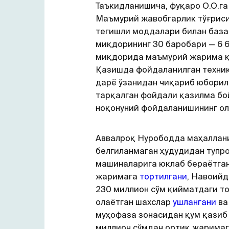
Таъкидланишича, фуқаро О.О.га
Маъмурий жавобгарлик тўғриси
тегишли моддалари билан баз
миқдорининг 30 баробари — 6 
миқдорида маъмурий жарима қ
Қазишда фойдаланилган техни
дарё ўзанидан чиқариб юборилг
тарқалган фойдали қазилма б
ноқонуний фойдаланишининг ол
Аввалроқ Нурободда маҳаллан
белгиланмаган ҳудудидан тупро
машиналарига юклаб бераётга
жаримага
тортилгани
, Навоийд
230 миллион сўм қийматдаги т
олаётган шахслар
ушлангани
ва
муҳофаза зонасидан қум қазиб 
миллион сўмдан ортиқ жарима