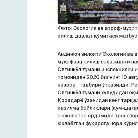
Фото: Экология ва атроф-муҳи
қилиш давлат қўмитаси матбуо
Андижон вилояти Экология ва 
муҳофаза қилиш соҳасидаги на
Олтинкўл тумани инспекцияси 
томонидан 2020 йилнинг 10 авгу
назорат тадбири ўтказилди. Р
Олтинкўл тумани худудидан оқи
Қорадарё ўзанидан кенг тарқа
қазилма бойликлари (қум-шаға
эксковатор ёрдамида транспор
юклаётган фуқарога чора кўрил