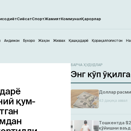
исодиёт
Сиёсат
Спорт
Жамият
Коммунал
Қарорлар
м
Андижон
Бухоро
Жаҳон
Жиззах
Қашқадарё
Қорақалпоғистон
На
БАРЧА ҲУДУДЛАР
Энг кўп ўқилг
адарё
Доллар расми
ний қум-
43 дақиқа аввал
тган
ўмдан
Тошкентда $2
қўйишни ваъд