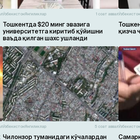
ал
Ўзбекистон
Янгиликлар
1 соат аввал
Ўзбекисто
Тошкентда $20 минг эвазига
Тошкен
университетга киритиб қўйишни
қизча 
ваъда қилган шахс ушланди
ал
Ўзбекистон
Янгиликлар
5 соат аввал
Ўзбекисто
к
Чилонзор туманидаги кўчалардан
Самарқ