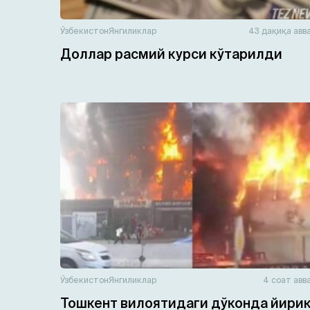
Ўзбекистон
Янгиликлар
43 дақиқа авв
Доллар расмий курси кўтарилди
Ўзбекистон
Янгиликлар
4 соат авв
Тошкент вилоятидаги дўконда йири