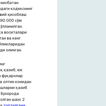
 нисбатан
даги кодекснинг
авий ҳисоблаш
690 000 сўм
ўлланилган.
ка воситалари
ан ва кенг
ойликларидан
ди олинган.
инг
қ қазиб, юк
н фуқаролар
а олтин конидан
ошларни қазиб
 Бухорода
олган шахс 2
га
тортилгани