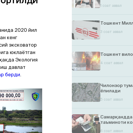
тортилди
1 соат аввал
Тошкент Милл
анида 2020 йил
3 соат аввал
ан кенг
сий эксковатор
ига юклаётган
Тошкент вило
 ҳақда Экология
4 соат аввал
лиш давлат
ар берди
.
Чилонзор тум
ёпилади
5 соат аввал
Самарқандда 
таъминоти ко
6 соат аввал