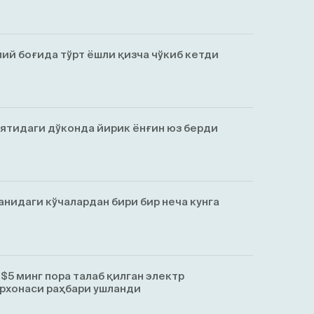
ий боғида тўрт ёшли қизча чўкиб кетди
ятидаги дўконда йирик ёнғин юз берди
анидаги кўчалардан бири бир неча кунга
$5 минг пора талаб қилган электр
рхонаси раҳбари ушланди