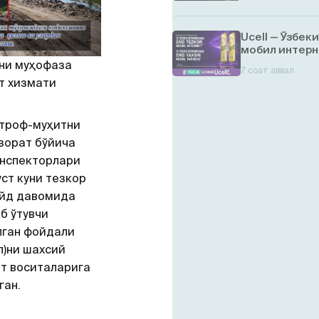
Ucell — Ўзбек
мобил интерн
тни муҳофаза
7 соат аввал
т хизмати
атроф-муҳитни
зорат бўйича
инспекторлари
ст куни тезкор
ейд давомида
б ўтувчи
лган фойдали
л)ни шахсий
т воситаларига
ган.