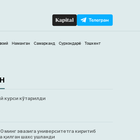
воий
Наманган
Самарканд
Сурхондарё
Тошкент
ан
й курси кўтарилди
0 минг эвазига университетга киритиб
а қилган шахс ушланди