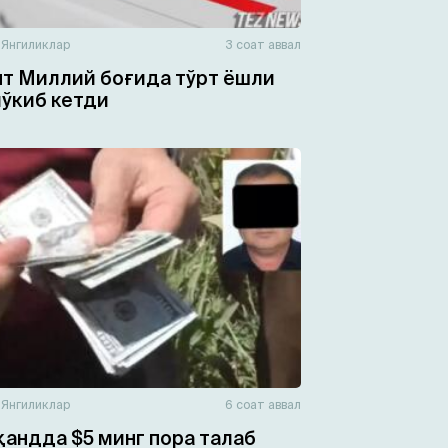
н
Янгиликлар
3 соат аввал
т Миллий боғида тўрт ёшли
чўкиб кетди
н
Янгиликлар
6 соат аввал
андда $5 минг пора талаб