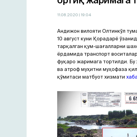
ортиқ жаримага 
11.08.2020
| 19:04
Андижон вилояти Олтинкўл тум
10 август куни Қорадарё ўзанид
тарқалган қум-шағалларни шах
ёрдамида транспорт воситалар
фуқаро жаримага тортилди. Бу
ва атроф муҳитни муҳофаза қи
қўмитаси матбуот хизмати
хаб