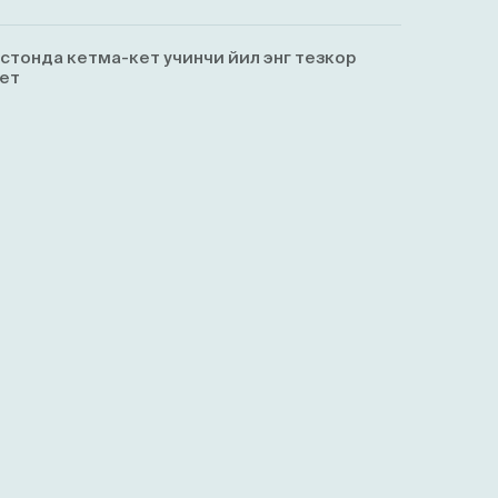
истонда кетма-кет учинчи йил энг тезкор
ет