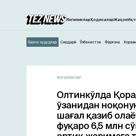
Янгиликлар
Ҳодисалар
Жаҳон
Иқт
Барча ҳудудлар
Сирдарё
Ўзбекистон
Фарғона
Хораз
ЯНГИЛИКЛАР
Олтинкўлда Қор
ўзанидан ноқону
шағал қазиб олаё
фуқаро 6,5 млн с