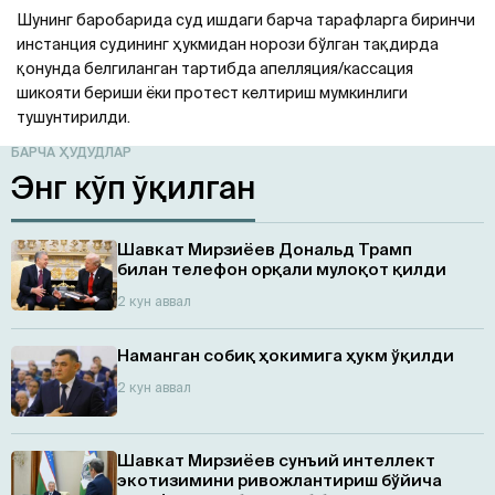
Шунинг баробарида суд ишдаги барча тарафларга биринчи
инстанция судининг ҳукмидан норози бўлган тақдирда
қонунда белгиланган тартибда апелляция/кассация
шикояти бериши ёки протест келтириш мумкинлиги
тушунтирилди.
БАРЧА ҲУДУДЛАР
Энг кўп ўқилган
Шавкат Мирзиёев Дональд Трамп
билан телефон орқали мулоқот қилди
2 кун аввал
Наманган собиқ ҳокимига ҳукм ўқилди
2 кун аввал
Шавкат Мирзиёев сунъий интеллект
экотизимини ривожлантириш бўйича