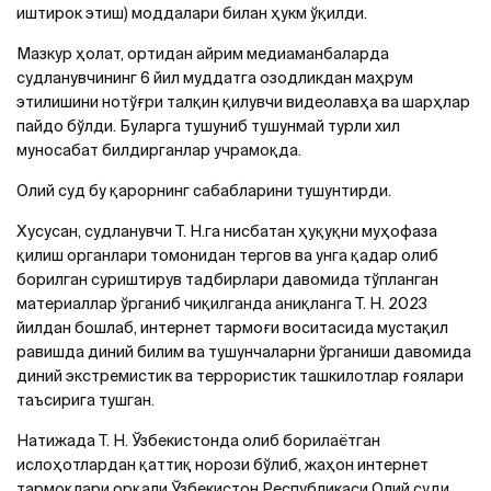
иштирок этиш) моддалари билан ҳукм ўқилди.
Мазкур ҳолат, ортидан айрим медиаманбаларда
cудланувчининг 6 йил муддатга озодликдан маҳрум
этилишини нотўғри талқин қилувчи видеолавҳа ва шарҳлар
пайдо бўлди. Буларга тушуниб тушунмай турли хил
муносабат билдирганлар учрамоқда.
Олий суд бу қарорнинг сабабларини тушунтирди.
Хусусан, судланувчи Т. Н.га нисбатан ҳуқуқни муҳофаза
қилиш органлари томонидан тергов ва унга қадар олиб
борилган суриштирув тадбирлари давомида тўпланган
материаллар ўрганиб чиқилганда аниқланга Т. Н. 2023
йилдан бошлаб, интернет тармоғи воситасида мустақил
равишда диний билим ва тушунчаларни ўрганиши давомида
диний экстремистик ва террористик ташкилотлар ғоялари
таъсирига тушган.
Натижада Т. Н. Ўзбекистонда олиб борилаётган
ислоҳотлардан қаттиқ норози бўлиб, жаҳон интернет
тармоқлари орқали Ўзбекистон Республикаси Олий суди