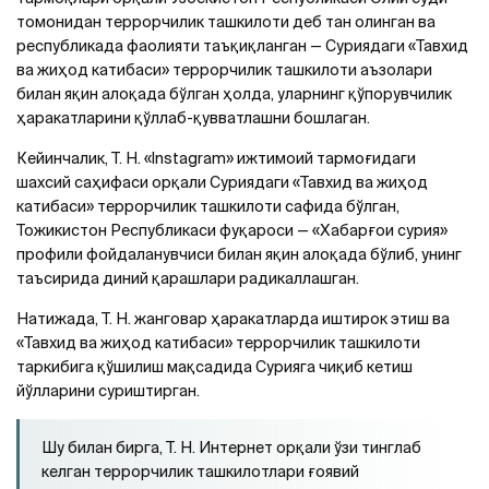
томонидан террорчилик ташкилоти деб тан олинган ва
республикада фаолияти таъқиқланган — Суриядаги «Тавхид
ва жиҳод катибаси» террорчилик ташкилоти аъзолари
билан яқин алоқада бўлган ҳолда, уларнинг қўпорувчилик
ҳаракатларини қўллаб-қувватлашни бошлаган.
Кейинчалик, Т. Н. «Instagram» ижтимоий тармоғидаги
шахсий саҳифаси орқали Суриядаги «Тавхид ва жиҳод
катибаси» террорчилик ташкилоти сафида бўлган,
Тожикистон Республикаси фуқароси — «Хабарғои сурия»
профили фойдаланувчиси билан яқин алоқада бўлиб, унинг
таъсирида диний қарашлари радикаллашган.
Натижада, Т. Н. жанговар ҳаракатларда иштирок этиш ва
«Тавхид ва жиҳод катибаси» террорчилик ташкилоти
таркибига қўшилиш мақсадида Сурияга чиқиб кетиш
йўлларини суриштирган.
Шу билан бирга, Т. Н. Интернет орқали ўзи тинглаб
келган террорчилик ташкилотлари ғоявий