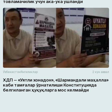
товламачилик учун ака-ука ушланди
Ўзбекистон
Янгиликлар
2 кун аввал
ХДП — «Уятли хонадон», «Шармандали маҳалла»
каби тамғалар ўрнатилиши Конституцияда
белгиланган ҳуқуқларга мос келмайди