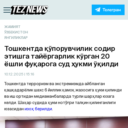
ЖАМИЯТ
ЎЗБЕКИСТОН
ЯНГИЛИКЛАР
Тошкентда қўпорувчилик содир
этишга тайёргарлик кўрган 20
ёшли фуқарога суд ҳукми ўқилди
10.12.2025
| 15:16
Тошкентда терроризм ва экстремизмда айбланган
қашқадарёлик шахс 6 йиллик қамоқ жазосига ҳукм қилинди
ва иш ортидан медиаманбаларда турли шарҳлар юзага
келди. Шаҳар судида ҳукм нотўғри талқин қилинганлиги
юзасидан
изоҳ берилди
.