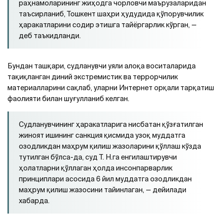
раҳнамоларининг жиҳодга чорловчи маърузаларидан
таъсирланиб, Тошкент шаҳри ҳудудида қўпорувчилик
ҳаракатларини содир этишга тайёргарлик кўрган, —
деб таъкидланди.
Бундан ташқари, судланувчи уяли алоқа воситаларида
тақиқланган диний экстремистик ва террорчилик
материалларини сақлаб, уларни Интернет орқали тарқатиш
фаолияти билан шуғулланиб келган.
Судланувчининг ҳаракатларига нисбатан қўзғатилган
жиноят ишининг санкция қисмида узоқ муддатга
озодликдан маҳрум қилиш жазоларини қўллаш кўзда
тутилган бўлса-да, суд Т. Н.га енгилаштирувчи
ҳолатларни қўллаган ҳолда инсонпарварлик
принциплари асосида 6 йил муддатга озодликдан
маҳрум қилиш жазосини тайинлаган, — дейилади
хабарда.