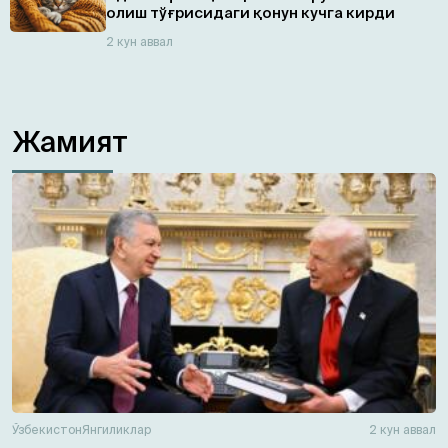
олиш тўғрисидаги қонун кучга кирди
2 кун аввал
Жамият
Ўзбекистон
Янгиликлар
2 кун аввал