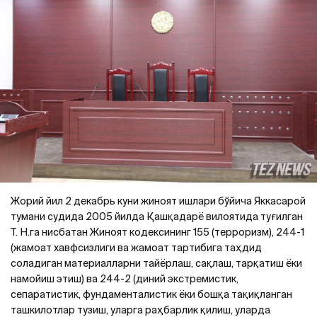
Жорий йил 2 декабрь куни жиноят ишлари бўйича Яккасарой
тумани судида 2005 йилда Қашқадарё вилоятида туғилган
Т. Н.га нисбатан Жиноят кодексининг 155 (терроризм), 244-1
(жамоат хавфсизлиги ва жамоат тартибига таҳдид
соладиган материалларни тайёрлаш, сақлаш, тарқатиш ёки
намойиш этиш) ва 244-2 (диний экстремистик,
сепаратистик, фундаменталистик ёки бошқа тақиқланган
ташкилотлар тузиш, уларга раҳбарлик қилиш, уларда