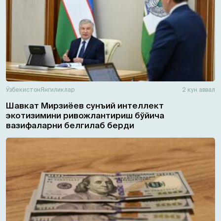
Ўзбекистон
Янгиликлар
2 кун аввал
Шавкат Мирзиёев сунъий интеллект
экотизимини ривожлантириш бўйича
вазифаларни белгилаб берди