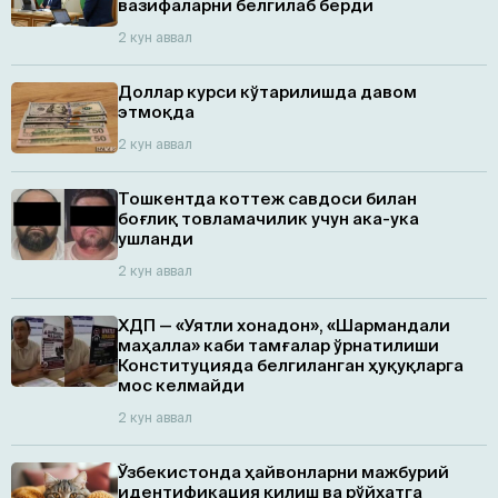
вазифаларни белгилаб берди
2 кун аввал
Доллар курси кўтарилишда давом
этмоқда
2 кун аввал
Тошкентда коттеж савдоси билан
боғлиқ товламачилик учун ака-ука
ушланди
2 кун аввал
ХДП — «Уятли хонадон», «Шармандали
маҳалла» каби тамғалар ўрнатилиши
Конституцияда белгиланган ҳуқуқларга
мос келмайди
2 кун аввал
Ўзбекистонда ҳайвонларни мажбурий
идентификация қилиш ва рўйхатга