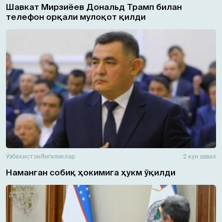
Шавкат Мирзиёев Дональд Трамп билан
телефон орқали мулоқот қилди
Ўзбекистон
Янгиликлар
2 кун аввал
Наманган собиқ ҳокимига ҳукм ўқилди