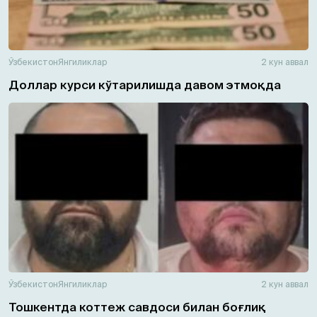
Ўзбекистон
Янгиликлар
2 кун аввал
Доллар курси кўтарилишда давом этмоқда
Ўзбекистон
Янгиликлар
2 кун аввал
Тошкентда коттеж савдоси билан боғлиқ