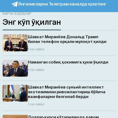
Янгиликларни Телеграм каналда кузатинг
БАРЧА ҲУДУДЛАР
Энг кўп ўқилган
Шавкат Мирзиёев Дональд Трамп
билан телефон орқали мулоқот қилди
1 кун аввал
Наманган собиқ ҳокимига ҳукм ўқилди
1 кун аввал
Шавкат Мирзиёев сунъий интеллект
экотизимини ривожлантириш бўйича
вазифаларни белгилаб берди
1 кун аввал
Доллар курси кўтарилишда давом