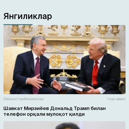
Янгиликлар
Ўзбекистон
Янгиликлар
1 кун аввал
Шавкат Мирзиёев Дональд Трамп билан
телефон орқали мулоқот қилди