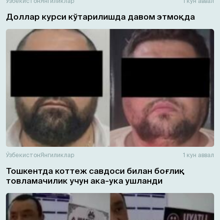
Ўзбекистон
Янгиликлар
1 кун аввал
Доллар курси кўтарилишда давом этмоқда
Ўзбекистон
Янгиликлар
1 кун аввал
Тошкентда коттеж савдоси билан боғлиқ
товламачилик учун ака-ука ушланди