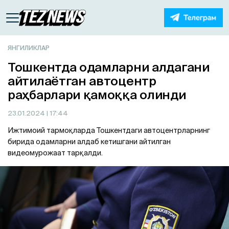
ЯНГИЛИКЛАР
Тошкентда одамларни алдагани
айтилаётган автоцентр
раҳбарлари қамоққа олинди
23.01.2024
| 17:44
Ижтимоий тармоқларда Тошкентдаги автоцентрларнинг
бирида одамларни алдаб кетишгани айтилган
видеомурожаат тарқалди.