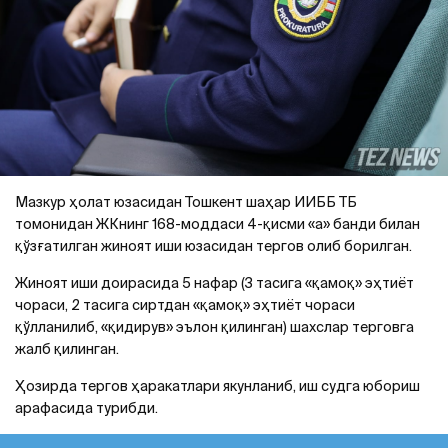
Мазкур ҳолат юзасидан Тошкент шаҳар ИИББ ТБ
томонидан ЖКнинг 168-моддаси 4-қисми «а» банди билан
қўзғатилган жиноят иши юзасидан тергов олиб борилган.
Жиноят иши доирасида 5 нафар (3 тасига «қамоқ» эҳтиёт
чораси, 2 тасига сиртдан «қамоқ» эҳтиёт чораси
қўлланилиб, «қидирув» эълон қилинган) шахслар терговга
жалб қилинган.
Ҳозирда тергов ҳаракатлари якунланиб, иш судга юбориш
арафасида турибди.