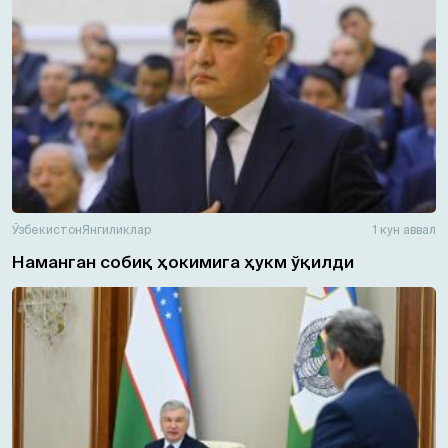
Ўзбекистон
Янгиликлар
1 кун аввал
Наманган собиқ ҳокимига ҳукм ўқилди