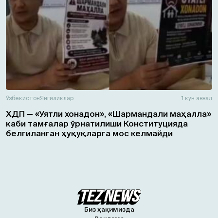
Ўзбекистон
Янгиликлар
1 кун аввал
ХДП — «Уятли хонадон», «Шармандали маҳалла»
каби тамғалар ўрнатилиши Конституцияда
белгиланган ҳуқуқларга мос келмайди
Биз ҳақимизда