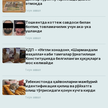
этмоқда
1 кун аввал
Тошкентда коттеж савдоси билан
боғлиқ товламачилик учун ака-ука
ушланди
1 кун аввал
ХДП — «Уятли хонадон», «Шармандали
маҳалла» каби тамғалар ўрнатилиши
Конституцияда белгиланган ҳуқуқларга
мос келмайди
1 кун аввал
Ўзбекистонда ҳайвонларни мажбурий
идентификация қилиш ва рўйхатга
олиш тўғрисидаги қонун кучга кирди
1 кун аввал