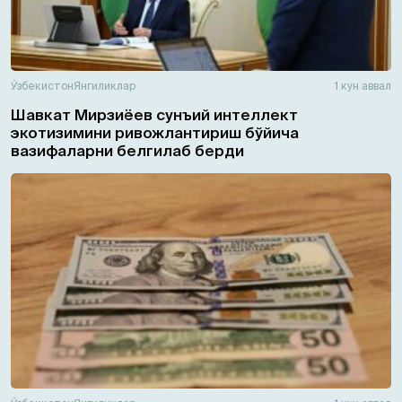
Ўзбекистон
Янгиликлар
1 кун аввал
Шавкат Мирзиёев сунъий интеллект
экотизимини ривожлантириш бўйича
вазифаларни белгилаб берди