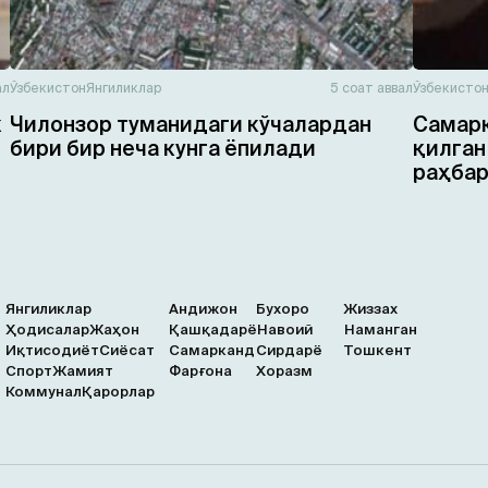
ал
Ўзбекистон
Янгиликлар
5 соат аввал
Ўзбекисто
к
Чилонзор туманидаги кўчалардан
Самарқ
бири бир неча кунга ёпилади
қилган
раҳбар
Янгиликлар
Андижон
Бухоро
Жиззах
Ҳодисалар
Жаҳон
Қашқадарё
Навоий
Наманган
Иқтисодиёт
Сиёсат
Самарканд
Сирдарё
Тошкент
Спорт
Жамият
Фарғона
Хоразм
Коммунал
Қарорлар