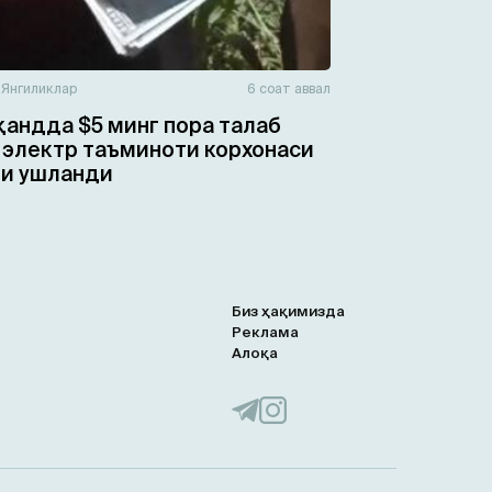
н
Янгиликлар
6 соат аввал
андда $5 минг пора талаб
 электр таъминоти корхонаси
и ушланди
Биз ҳақимизда
Реклама
Алоқа