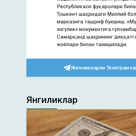
Республикаси фуқаролари била
Тошкент шаҳридаги Миллий бо
марказига ташриф буюриш, «Му
эзгулик» монументига гулчамба
Самарқанд шаҳрининг диққатг
жойлари билан танишилади.
Янгиликларни Телеграм ка
Янгиликлар