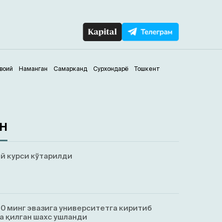
воий
Наманган
Самарканд
Сурхондарё
Тошкент
ан
й курси кўтарилди
0 минг эвазига университетга киритиб
а қилган шахс ушланди