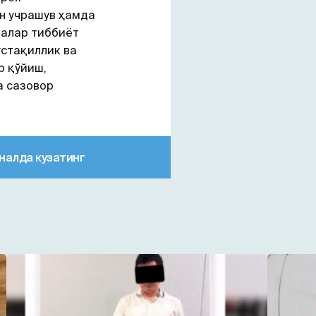
н учрашув ҳамда
лалар тиббиёт
стақиллик ва
р қўйиш,
а сазовор
налда кузатинг