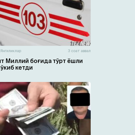
н
Янгиликлар
3 соат аввал
т Миллий боғида тўрт ёшли
чўкиб кетди