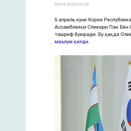
05.04.2021
| 14:25
5 апрель куни Корея Республик
Ассамблеяси Спикери Пак Бён 
ташриф буюради. Бу ҳақда Ол
маълум қилди.