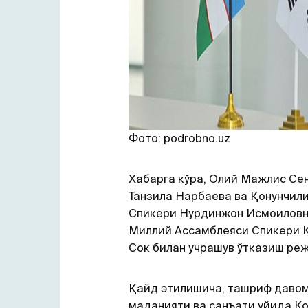
Фото: podrobno.uz
Хабарга кўра, Олий Мажлис Се
Танзила Нарбаева ва Қонунчил
Спикери Нурдинжон Исмоиловн
Миллий Ассамблеяси Спикери 
Сок билан учрашув ўтказиш ре
Қайд этилишича, ташриф даво
маданияти ва санъати уйида К