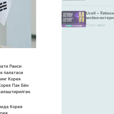
Ucell — Ўзбек
мобил интерн
7 соат аввал
нати Раиси
ик палатаси
инг Корея
Корея Пак Бён
жалаштирилган.
мида Корея
орея