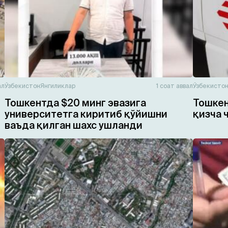
ал
Ўзбекистон
Янгиликлар
1 соат аввал
Ўзбекисто
Тошкентда $20 минг эвазига
Тошкен
университетга киритиб қўйишни
қизча 
ваъда қилган шахс ушланди