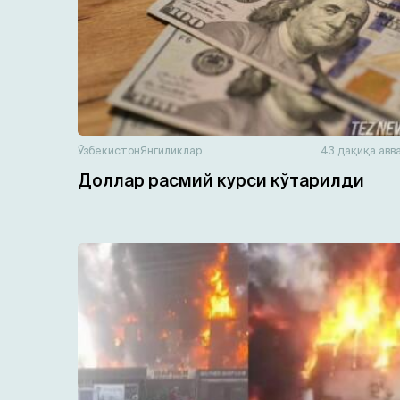
Ўзбекистон
Янгиликлар
43 дақиқа авв
Доллар расмий курси кўтарилди