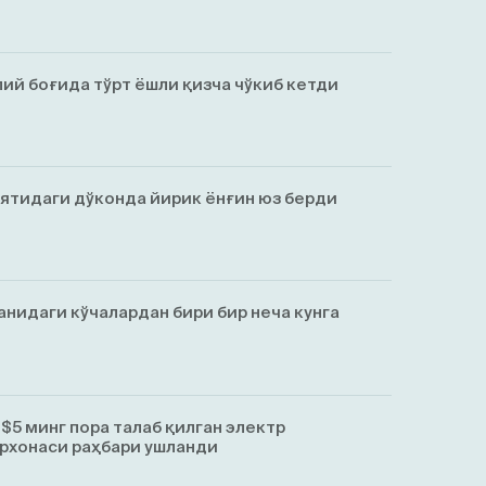
ий боғида тўрт ёшли қизча чўкиб кетди
ятидаги дўконда йирик ёнғин юз берди
анидаги кўчалардан бири бир неча кунга
$5 минг пора талаб қилган электр
рхонаси раҳбари ушланди