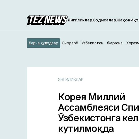
Янгиликлар
Ҳодисалар
Жаҳон
Иқт
Барча ҳудудлар
Сирдарё
Ўзбекистон
Фарғона
Хораз
ЯНГИЛИКЛАР
Корея Миллий
Ассамблеяси Сп
Ўзбекистонга ке
кутилмоқда