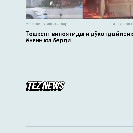
Ўзбекистон
Янгиликлар
4 соат авв
Тошкент вилоятидаги дўконда йири
ёнғин юз берди