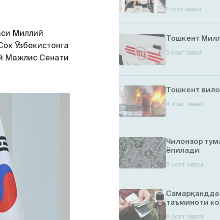
1 соат аввал
аси Миллий
Тошкент Милл
Сок Ўзбекистонга
3 соат аввал
ий Мажлис Сенати
Тошкент вило
4 соат аввал
Чилонзор тум
ёпилади
5 соат аввал
Самарқандда 
таъминоти ко
6 соат аввал