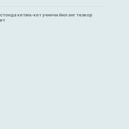
истонда кетма-кет учинчи йил энг тезкор
ет