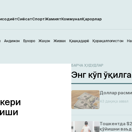
исодиёт
Сиёсат
Спорт
Жамият
Коммунал
Қарорлар
м
Андижон
Бухоро
Жаҳон
Жиззах
Қашқадарё
Қорақалпоғистон
На
БАРЧА ҲУДУДЛАР
Энг кўп ўқилг
Доллар расми
икери
43 дақиқа аввал
лиши
Тошкентда $2
қўйишни ваъд