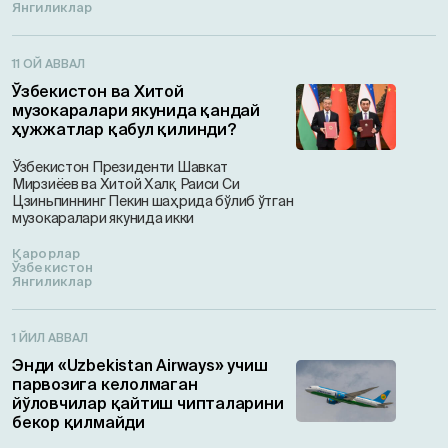
Янгиликлар
11 ОЙ АВВАЛ
Ўзбекистон ва Хитой
музокаралари якунида қандай
ҳужжатлар қабул қилинди?
Ўзбекистон Президенти Шавкат
Мирзиёев ва Хитой Халқ Раиси Си
Цзиньпиннинг Пекин шаҳрида бўлиб ўтган
музокаралари якунида икки
Қарорлар
Ўзбекистон
Янгиликлар
1 ЙИЛ АВВАЛ
Энди «Uzbekistan Airways» учиш
парвозига келолмаган
йўловчилар қайтиш чипталарини
бекор қилмайди