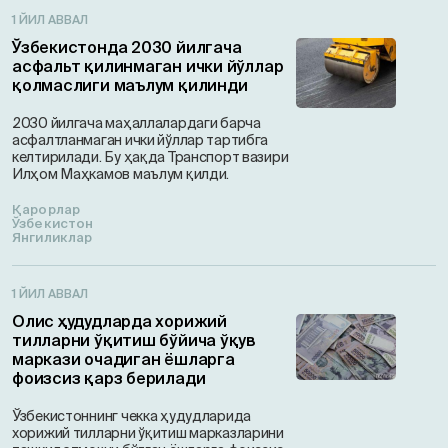
1 ЙИЛ АВВАЛ
Ўзбекистонда 2030 йилгача
асфальт қилинмаган ички йўллар
қолмаслиги маълум қилинди
2030 йилгача маҳаллалардаги барча
асфалтланмаган ички йўллар тартибга
келтирилади. Бу ҳақда Транспорт вазири
Илҳом Маҳкамов маълум қилди.
Қарорлар
Ўзбекистон
Янгиликлар
1 ЙИЛ АВВАЛ
Олис ҳудудларда хорижий
тилларни ўқитиш бўйича ўқув
маркази очадиган ёшларга
фоизсиз қарз берилади
Ўзбекистоннинг чекка ҳудудларида
хорижий тилларни ўқитиш марказларини