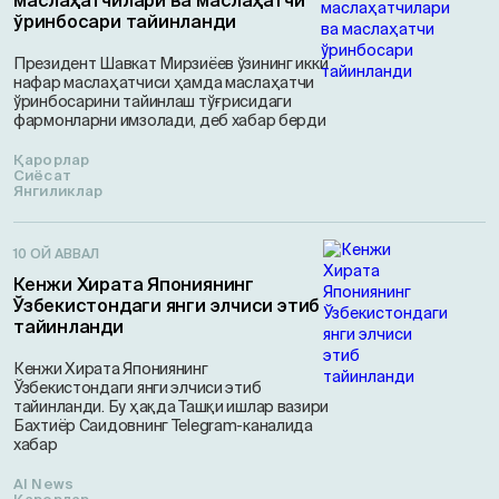
маслаҳатчилари ва маслаҳатчи
ўринбосари тайинланди
Президент Шавкат Мирзиёев ўзининг икки
нафар маслаҳатчиси ҳамда маслаҳатчи
ўринбосарини тайинлаш тўғрисидаги
фармонларни имзолади, деб хабар берди
Қарорлар
Сиёсат
Янгиликлар
10 ОЙ АВВАЛ
Кенжи Хирата Япониянинг
Ўзбекистондаги янги элчиси этиб
тайинланди
Кенжи Хирата Япониянинг
Ўзбекистондаги янги элчиси этиб
тайинланди. Бу ҳақда Ташқи ишлар вазири
Бахтиёр Саидовнинг Telegram-каналида
хабар
AI News