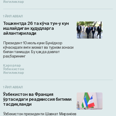
Янгиликлар
1 ЙИЛ АВВАЛ
Тошкентда 26 та кўча тун-у кун
ишлайдиган ҳудудларга
айлантирилади
Президент 10 июль куни Бунёдкор
кўчасидаги янги хизмат ва туризм зонаси
билан танишди. Бу ҳақда давлат
раҳбарининг
Қарорлар
Ўзбекистон
Янгиликлар
1 ЙИЛ АВВАЛ
Ўзбекистон ва Франция
ўртасидаги реадмиссия битими
тасдиқланди
Ўзбекистон президенти Шавкат Мирзиёев