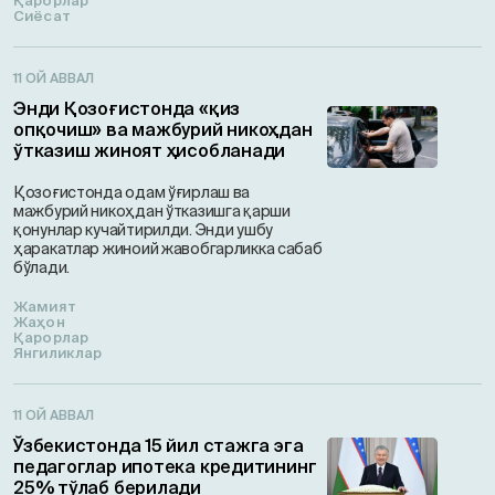
Қарорлар
Сиёсат
11 ОЙ АВВАЛ
Энди Қозоғистонда «қиз
опқочиш» ва мажбурий никоҳдан
ўтказиш жиноят ҳисобланади
Қозоғистонда одам ўғирлаш ва
мажбурий никоҳдан ўтказишга қарши
қонунлар кучайтирилди. Энди ушбу
ҳаракатлар жиноий жавобгарликка сабаб
бўлади.
Жамият
Жаҳон
Қарорлар
Янгиликлар
11 ОЙ АВВАЛ
Ўзбекистонда 15 йил стажга эга
педагоглар ипотека кредитининг
25% тўлаб берилади