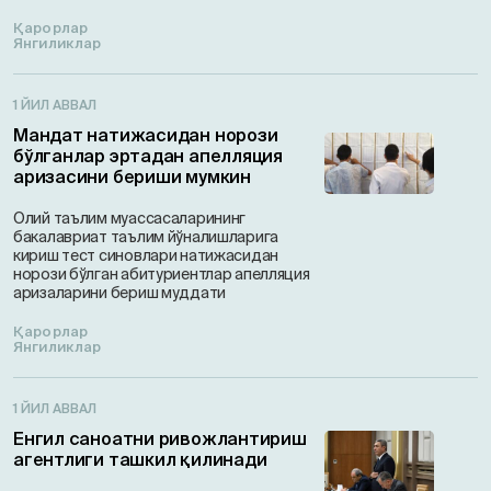
Қарорлар
Янгиликлар
1 ЙИЛ АВВАЛ
Мандат натижасидан норози
бўлганлар эртадан апелляция
аризасини бериши мумкин
Олий таълим муассасаларининг
бакалавриат таълим йўналишларига
кириш тест синовлари натижасидан
норози бўлган абитуриентлар апелляция
аризаларини бериш муддати
Қарорлар
Янгиликлар
1 ЙИЛ АВВАЛ
Енгил саноатни ривожлантириш
агентлиги ташкил қилинади