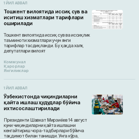
1 ЙИЛ АВВАЛ
Тошкент вилоятида иссиқ сув ва
иситиш хизматлари тарифлари
оширилади
Тошкент вилоятида иссиқ сув ва иссиқлик
таъминоти хизматлари учун янги
тарифлар тасдиқланди. Бу ҳақда халқ
депутатлари вилоят
Коммунал
Қарорлар
Янгиликлар
1 ЙИЛ АВВАЛ
Ўзбекистонда чиқиндиларни
қайта ишлаш ҳудудлар бўйича
ихтисослаштирилади
Президенти Шавкат Мирзиёев 14 август
куни чиқиндиларни қайта ишлашни
кенгайтириш чора-тадбирлари бўйича
тақдимот билан танишди. Унга кўра,