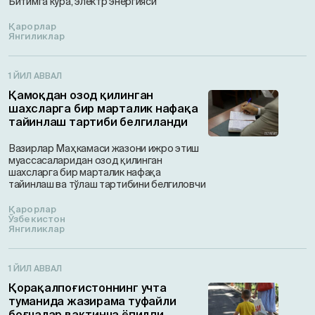
Битимга кўра, электр энергияси
Қарорлар
Янгиликлар
1 ЙИЛ АВВАЛ
Қамоқдан озод қилинган
шахсларга бир марталик нафақа
тайинлаш тартиби белгиланди
Вазирлар Маҳкамаси жазони ижро этиш
муассасаларидан озод қилинган
шахсларга бир марталик нафақа
тайинлаш ва тўлаш тартибини белгиловчи
Қарорлар
Ўзбекистон
Янгиликлар
1 ЙИЛ АВВАЛ
Қорақалпоғистоннинг учта
туманида жазирама туфайли
боғчалар вақтинча ёпилди