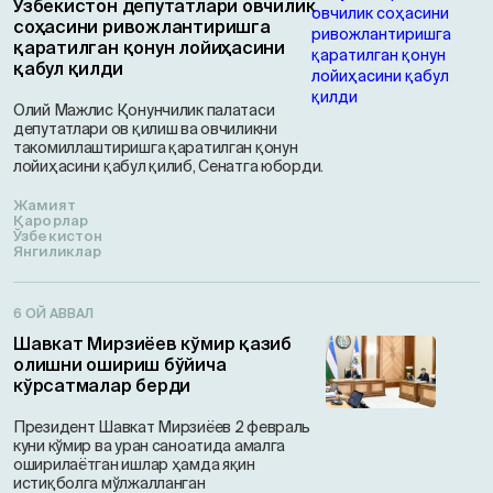
Ўзбекистон депутатлари овчилик
соҳасини ривожлантиришга
қаратилган қонун лойиҳасини
қабул қилди
Олий Мажлис Қонунчилик палатаси
депутатлари ов қилиш ва овчиликни
такомиллаштиришга қаратилган қонун
лойиҳасини қабул қилиб, Сенатга юборди.
Жамият
Қарорлар
Ўзбекистон
Янгиликлар
6 ОЙ АВВАЛ
Шавкат Мирзиёев кўмир қазиб
олишни ошириш бўйича
кўрсатмалар берди
Президент Шавкат Мирзиёев 2 февраль
куни кўмир ва уран саноатида амалга
оширилаётган ишлар ҳамда яқин
истиқболга мўлжалланган