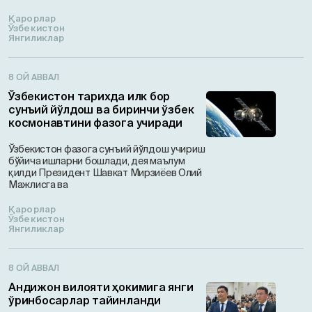
Қарорлар
Ўзбекистон
Янгиликлар
8 ОЙ АВВАЛ
Ўзбекистон тарихда илк бор
сунъий йўлдош ва биринчи ўзбек
космонавтини фазога учиради
Ўзбекистон фазога сунъий йўлдош учириш
бўйича ишларни бошлади, дея маълум
қилди Президент Шавкат Мирзиёев Олий
Мажлисга ва
Қарорлар
Ўзбекистон
Янгиликлар
8 ОЙ АВВАЛ
Андижон вилояти ҳокимига янги
ўринбосарлар тайинланди