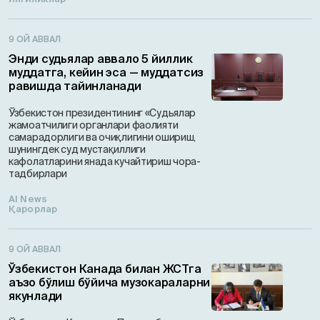
9 ОЙ АВВАЛ
Энди судьялар аввало 5 йиллик
муддатга, кейин эса — муддатсиз
равишда тайинланади
Ўзбекистон президентининг «Судьялар
жамоатчилиги органлари фаолияти
самарадорлиги ва очиқлигини ошириш,
шунингдек суд мустақиллиги
кафолатларини янада кучайтириш чора-
тадбирлари
AI News
Қарорлар
9 ОЙ АВВАЛ
Ўзбекистон Канада билан ЖСТга
аъзо бўлиш бўйича музокараларни
якунлади