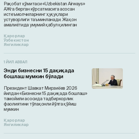
Рақобат қўмитаси «Uzbekistan Airways»
АЖга берган кўрсатмасига асосан
истеъмолчиларнинг ҳуқуқлари
устуворлиги таъминланади. Жаҳон
амалиётида умумий қабул қилинган
Қарорлар
Ўзбекистон
Янгиликлар
1 ЙИЛ АВВАЛ
Энди бизнесни 15 дақиқада
бошлаш мумкин бўлади
Президент Шавкат Мирзиёев 2026
йилдан «Бизнесни 15 дақиқада бошлаш»
тамойили асосида тадбиркорлик
фаолиятини тўлақонли йўлга қўйиш
мумкин
Қарорлар
Янгиликлар