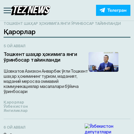
ТОШКЕНТ ШАҲАР ҲОКИМИГА ЯНГИ ЎРИНБОСАР ТАЙИНЛАНДИ
Қарорлар
5 ОЙ АВВАЛ
Тошкент шаҳар ҳокимига янги
ўринбосар тайинланди
Шовкатов Азизхон Анварбек ўғли Тошкент
шаҳар ҳокимининг туризм, маданият,
маданий мерос ва оммавий
коммуникациялар масалалари бўйича
ўринбосари
Қарорлар
Ўзбекистон
Янгиликлар
6 ОЙ АВВАЛ