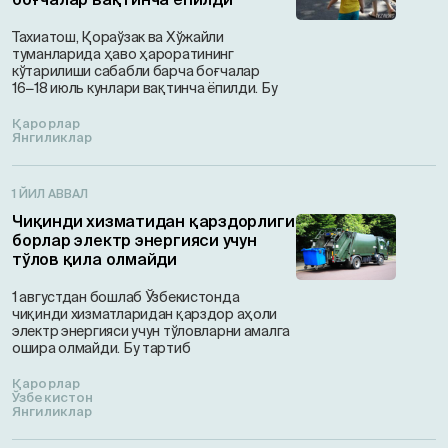
Тахиатош, Қораўзак ва Хўжайли
туманларида ҳаво ҳароратининг
кўтарилиши сабабли барча боғчалар
16−18 июль кунлари вақтинча ёпилди. Бу
Қарорлар
Янгиликлар
1 ЙИЛ АВВАЛ
Чиқинди хизматидан қарздорлиги
борлар электр энергияси учун
тўлов қила олмайди
1 августдан бошлаб Ўзбекистонда
чиқинди хизматларидан қарздор аҳоли
электр энергияси учун тўловларни амалга
ошира олмайди. Бу тартиб
Қарорлар
Ўзбекистон
Янгиликлар