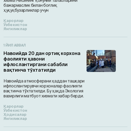
хизматчисининг қонуний талабларини
бажармаслик билан боғлиқ
ҳуқуқбузарликлар учун
Қарорлар
Ўзбекистон
Янгиликлар
1 ЙИЛ АВВАЛ
Навоийда 20 дан ортиқ корхона
фаолияти ҳавони
ифлослантиргани сабабли
вақтинча тўхтатилди
Навоийда атмосферани ҳаддан ташқари
ифлослантирувчи корхоналар фаолияти
вақтинча тўхтатилди. Бу ҳақда Экология
вазирлиги матбуот хизмати хабар берди.
Қарорлар
Ўзбекистон
Ҳодисалар
Янгиликлар