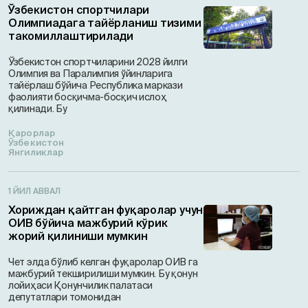
Ўзбекистон спортчилари
Олимпиадага тайёрланиш тизими
такомиллаштирилади
Ўзбекистон спортчиларини 2028 йилги
Олимпия ва Паралимпия ўйинларига
тайёрлаш бўйича Республика маркази
фаолияти босқичма-босқич ислоҳ
қилинади. Бу
Қарорлар
Ўзбекистон
Янгиликлар
1 ЙИЛ АВВАЛ
Хориждан қайтган фуқаролар учун
ОИВ бўйича мажбурий кўрик
жорий қилиниши мумкин
Чет элда бўлиб келган фуқаролар ОИВ га
мажбурий текширилиши мумкин. Бу қонун
лойиҳаси Қонунчилик палатаси
депутатлари томонидан