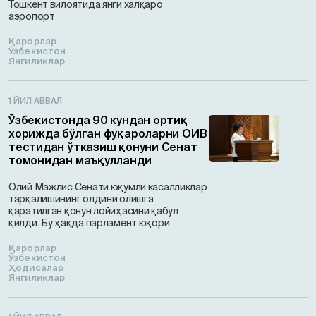
Тошкент вилоятида янги халқаро
аэропорт
Қарорлар
Ўзбекистон
Янгиликлар
1 ЙИЛ АВВАЛ
Ўзбекистонда 90 кундан ортиқ
хорижда бўлган фуқароларни ОИВ
тестидан ўтказиш қонуни Сенат
томонидан маъқулланди
Олий Мажлис Сенати юқумли касалликлар
тарқалишининг олдини олишга
қаратилган қонун лойиҳасини қабул
қилди. Бу ҳақда парламент юқори
Қарорлар
Ўзбекистон
Ҳодисалар
Янгиликлар