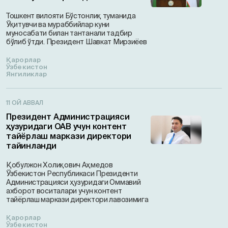
Тошкент вилояти Бўстонлиқ туманида
Ўқитувчи ва мураббийлар куни
муносабати билан тантанали тадбир
бўлиб ўтди. Президент Шавкат Мирзиёев
Қарорлар
Ўзбекистон
Янгиликлар
11 ОЙ АВВАЛ
Президент Администрацияси
ҳузуридаги ОАВ учун контент
тайёрлаш маркази директори
тайинланди
Қобулжон Холиқович Аҳмедов
Ўзбекистон Республикаси Президенти
Администрацияси ҳузуридаги Оммавий
ахборот воситалари учун контент
тайёрлаш маркази директори лавозимига
Қарорлар
Ўзбекистон