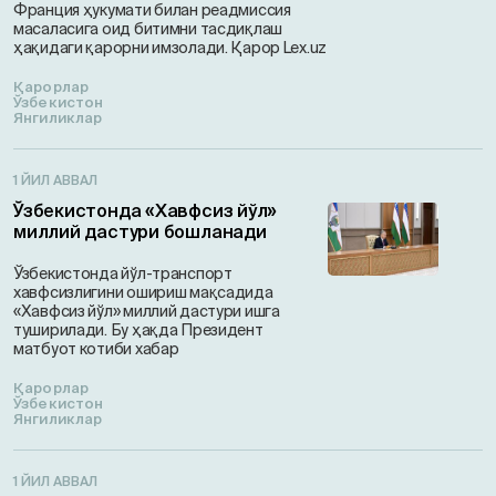
Франция ҳукумати билан реадмиссия
масаласига оид битимни тасдиқлаш
ҳақидаги қарорни имзолади. Қарор Lex.uz
Қарорлар
Ўзбекистон
Янгиликлар
1 ЙИЛ АВВАЛ
Ўзбекистонда «Хавфсиз йўл»
миллий дастури бошланади
Ўзбекистонда йўл-транспорт
хавфсизлигини ошириш мақсадида
«Хавфсиз йўл» миллий дастури ишга
туширилади. Бу ҳақда Президент
матбуот котиби хабар
Қарорлар
Ўзбекистон
Янгиликлар
1 ЙИЛ АВВАЛ