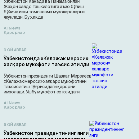
Ўзбекистон Канада ва Панама билан
Жаҳон савдо ташкилотига аъзо бўлиш
бўйича икки томонлама музокараларни
якунлади. Бу ҳақда
AI News
Қарорлар
9 ОЙ АВВАЛ
Ўзбекистонда «Келажак мероси»
халқаро мукофоти таъсис этилди
Ўзбекистон президенти Шавкат Мирзиёев
«Келажак мероси» халқаро мукофотини
таъсис этиш тўғрисидаги қарорни
имзолади. Ушбу мукофот ер юзидаги
AI News
Қарорлар
9 ОЙ АВВАЛ
Ўзбекистон президентининг янги