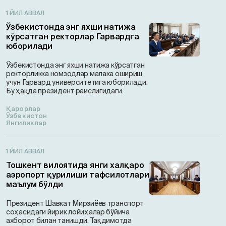
1 ЙИЛ АВВАЛ
Ўзбекистонда энг яхши натижа
кўрсатган ректорлар Гарвардга
юборилади
Ўзбекистонда энг яхши натижа кўрсатган
ректорликка номзодлар малака ошириш
учун Гарвард университетига юборилади.
Бу ҳақда президент раислигидаги
Қарорлар
Ўзбекистон
Янгиликлар
1 ЙИЛ АВВАЛ
Тошкент вилоятида янги халқаро
аэропорт қурилиши тафсилотлари
маълум бўлди
Президент Шавкат Мирзиёев транспорт
соҳасидаги йирик лойиҳалар бўйича
ахборот билан танишди. Тақдимотда