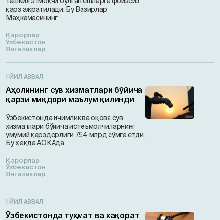
ташкил этмоқчи бўлган ёшларга фоизсиз
қарз ажратилади. Бу Вазирлар
Маҳкамасининг
Қарорлар
Ўзбекистон
Янгиликлар
1 ЙИЛ АВВАЛ
Аҳолининг сув хизматлари бўйича
қарзи миқдори маълум қилинди
Ўзбекистонда ичимлик ва оқова сув
хизматлари бўйича истеъмолчиларнинг
умумий қарздорлиги 794 млрд сўмга етди.
Бу ҳақда АОКАда
Қарорлар
Ўзбекистон
Янгиликлар
1 ЙИЛ АВВАЛ
Ўзбекистонда туҳмат ва ҳақорат