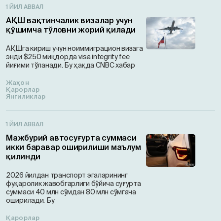
1 ЙИЛ АВВАЛ
АҚШ вақтинчалик визалар учун
қўшимча тўловни жорий қилади
АҚШга кириш учун ноиммиграцион визагa
энди $250 миқдорда visa integrity fee
йиғими тўланади. Бу ҳақда CNBC хабар
Жаҳон
Қарорлар
Янгиликлар
1 ЙИЛ АВВАЛ
Мажбурий автосуғурта суммаси
икки баравар оширилиши маълум
қилинди
2026 йилдан транспорт эгаларининг
фуқаролик жавобгарлиги бўйича суғурта
суммаси 40 млн сўмдан 80 млн сўмгача
оширилади. Бу
Қарорлар