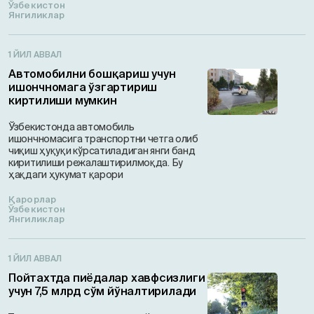
Ўзбекистон
Янгиликлар
1 ЙИЛ АВВАЛ
Автомобилни бошқариш учун
ишончномага ўзгартириш
киртилиши мумкин
Ўзбекистонда автомобиль
ишончномасига транспортни четга олиб
чиқиш ҳуқуқи кўрсатиладиган янги банд
киритилиши режалаштирилмоқда. Бу
ҳақдаги ҳукумат қарори
Қарорлар
Ўзбекистон
Янгиликлар
1 ЙИЛ АВВАЛ
Пойтахтда пиёдалар хавфсизлиги
учун 7,5 млрд сўм йўналтирилади