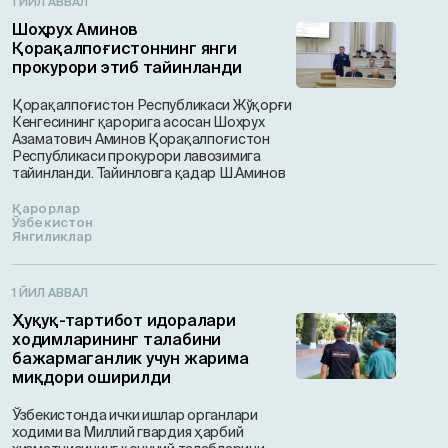
1 ЙИЛ АВВАЛ
Шоҳрух Аминов
Қорақалпоғистоннинг янги
прокурори этиб тайинланди
Қорақалпоғистон Республикаси Жўқорғи
Кенгесининг қарорига асосан Шохрух
Азаматович Аминов Қорақалпоғистон
Республикаси прокурори лавозимига
тайинланди. Тайинловга қадар Ш.Аминов
Қарорлар
Ўзбекистон
Янгиликлар
1 ЙИЛ АВВАЛ
Ҳуқуқ-тартибот идоралари
ходимларининг талабини
бажармаганлик учун жарима
миқдори оширилди
Ўзбекистонда ички ишлар органлари
ходими ва Миллий гвардия ҳарбий