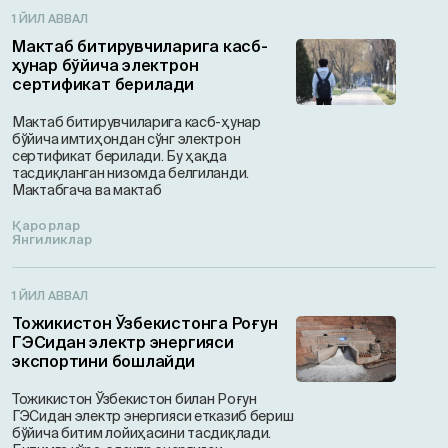
1 ЙИЛ АВВАЛ
Мактаб битирувчиларига касб-
ҳунар бўйича электрон
сертификат берилади
Мактаб битирувчиларига касб-ҳунар
бўйича имтиҳондан сўнг электрон
сертификат берилади. Бу ҳақда
тасдиқланган низомда белгиланди.
Мактабгача ва мактаб
Қарорлар
Янгиликлар
1 ЙИЛ АВВАЛ
Тожикистон Ўзбекистонга Роғун
ГЭСидан электр энергияси
экспортини бошлайди
Тожикистон Ўзбекистон билан Роғун
ГЭСидан электр энергияси етказиб бериш
бўйича битим лойиҳасини тасдиқлади.