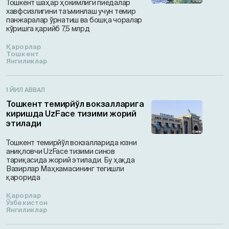
Тошкент шаҳар ҳокимлиги пиёдалар
хавфсизлигини таъминлаш учун темир
панжаралар ўрнатиш ва бошқа чоралар
кўришга қарийб 7,5 млрд
Қарорлар
Тошкент
Янгиликлар
1 ЙИЛ АВВАЛ
Тошкент темирйўл вокзалларига
киришда UzFace тизими жорий
этилади
Тошкент темирйўл вокзалларида юзни
аниқловчи UzFace тизими синов
тариқасида жорий этилади. Бу ҳақда
Вазирлар Маҳкамасининг тегишли
қарорида
Қарорлар
Ўзбекистон
Янгиликлар