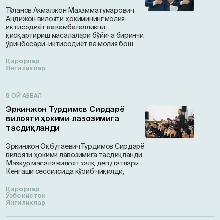
Тўланов Акмалжон Махамматумарович
Андижон вилояти ҳокимининг молия-
иқтисодиёт ва камбағалликни
қисқартириш масалалари бўйича биринчи
ўринбосари-иқтисодиёт ва молия бош
Қарорлар
Янгиликлар
8 ОЙ АВВАЛ
Эркинжон Турдимов Сирдарё
вилояти ҳокими лавозимига
тасдиқланди
Эркинжон Оқбутаевич Турдимов Сирдарё
вилояти ҳокими лавозимига тасдиқланди.
Мазкур масала вилоят халқ депутатлари
Кенгаши сессиясида кўриб чиқилди,
Қарорлар
Ўзбекистон
Янгиликлар