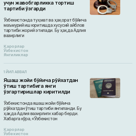
учун жавобгарликка тортиш
тартиби ўзгарди
Ўзбекистонда туҳмат ва ҳақорат бўйича
маъмурий иш юритишда хусусий айблов
тартиби жорий этилади. Бу ҳақда Адлия
вазирлиги
Қарорлар
Ўзбекистон
Янгиликлар
1 ЙИЛ АВВАЛ
Яшаш жойи бўйича рўйхатдан
ўтиш тартибига янги
ўзгартиришлар киритилди
Ўзбекистонда яшаш жойи бўйича
рўйхатдан ўтиш тартиби янгиланди. Бу
ҳақда Адлия вазирлиги хабар берди.
Xaбарга кўра, «Ўзбекистон
Қарорлар
Ўзбекистон