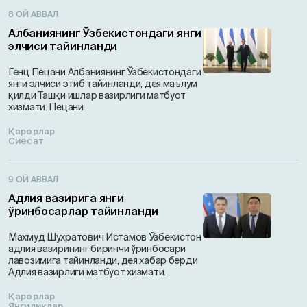
8 ОЙ АВВАЛ
Албаниянинг Ўзбекистондаги янги
элчиси тайинланди
Генц Пецани Албаниянинг Ўзбекистондаги
янги элчиси этиб тайинланди, дея маълум
қилди Ташқи ишлар вазирлиги матбуот
хизмати. Пецани
Қарорлар
Сиёсат
9 ОЙ АВВАЛ
Адлия вазирига янги
ўринбосарлар тайинланди
Махмуд Шухратович Истамов Ўзбекистон
адлия вазирининг биринчи ўринбосари
лавозимига тайинланди, дея хабар берди
Адлия вазирлиги матбуот хизмати.
Қарорлар
Янгиликлар