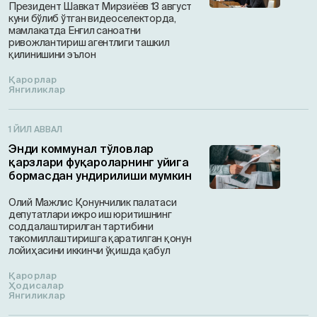
Президент Шавкат Мирзиёев 13 август
куни бўлиб ўтган видеоселекторда,
мамлакатда Енгил саноатни
ривожлантириш агентлиги ташкил
қилинишини эълон
Қарорлар
Янгиликлар
1 ЙИЛ АВВАЛ
Энди коммунал тўловлар
қарзлари фуқароларнинг уйига
бормасдан ундирилиши мумкин
Олий Мажлис Қонунчилик палатаси
депутатлари ижро иш юритишнинг
соддалаштирилган тартибини
такомиллаштиришга қаратилган қонун
лойиҳасини иккинчи ўқишда қабул
Қарорлар
Ҳодисалар
Янгиликлар