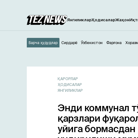
Янгиликлар
Ҳодисалар
Жаҳон
Иқт
Барча ҳудудлар
Сирдарё
Ўзбекистон
Фарғона
Хораз
ҚАРОРЛАР
ҲОДИСАЛАР
ЯНГИЛИКЛАР
Энди коммунал т
қарзлари фуқаро
уйига бормасдан