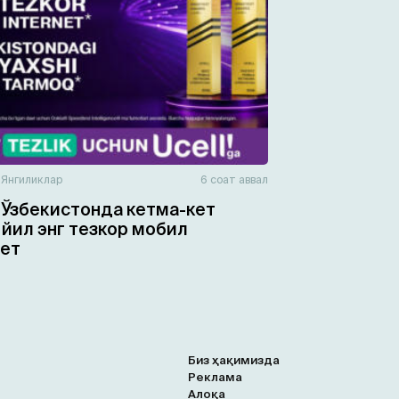
н
Янгиликлар
6 соат аввал
— Ўзбекистонда кетма-кет
 йил энг тезкор мобил
ет
Биз ҳақимизда
Реклама
Алоқа