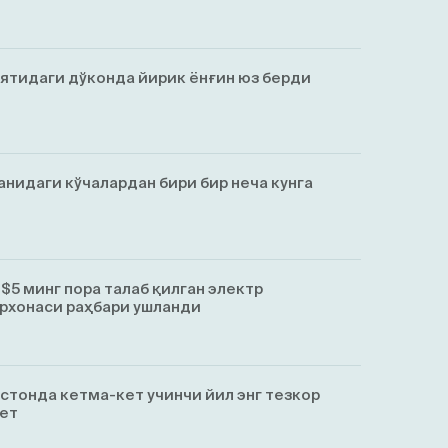
ятидаги дўконда йирик ёнғин юз берди
анидаги кўчалардан бири бир неча кунга
$5 минг пора талаб қилган электр
рхонаси раҳбари ушланди
истонда кетма-кет учинчи йил энг тезкор
ет