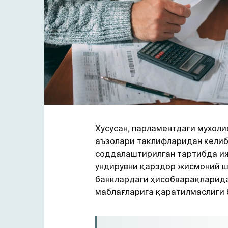
Хусусан, парламентдаги мухол
аъзолари таклифларидан келиб
соддалаштирилган тартибда и
ундирувни қарздор жисмоний ш
банклардаги ҳисобварақларида
маблағларига қаратилмаслиги 