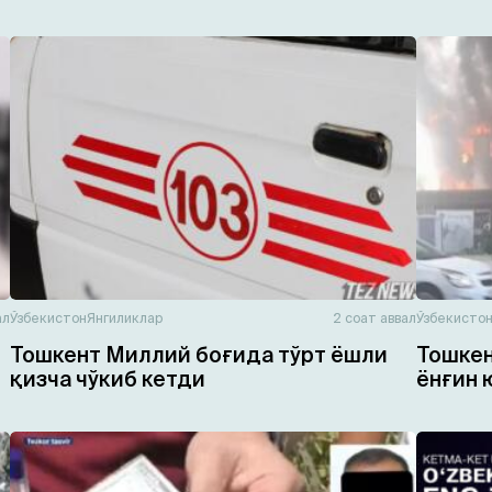
ал
Ўзбекистон
Янгиликлар
2 соат аввал
Ўзбекисто
Тошкент Миллий боғида тўрт ёшли
Тошкен
қизча чўкиб кетди
ёнғин 