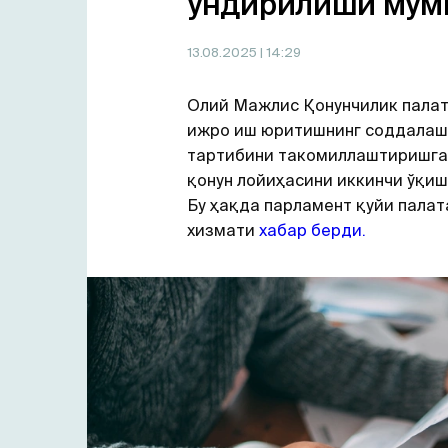
ундирилиши мум
13.08.2025
| 14:29
Олий Мажлис Қонунчилик палат
ижро иш юритишнинг соддалаш
тартибини такомиллаштиришга
қонун лойиҳасини иккинчи ўқиш
Бу ҳақда парламент қуйи палат
хизмати
хабар берди.