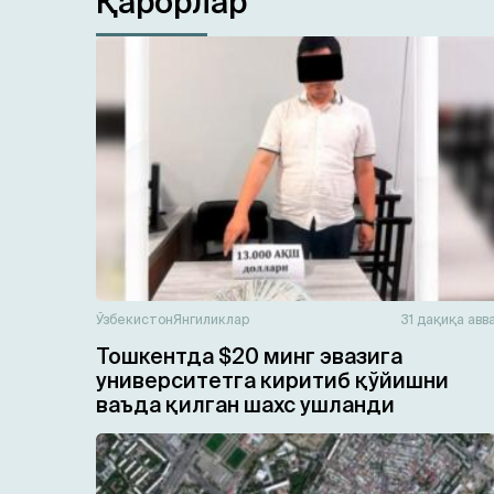
Қарорлар
Ўзбекистон
Янгиликлар
31 дақиқа авв
Тошкентда $20 минг эвазига
университетга киритиб қўйишни
ваъда қилган шахс ушланди