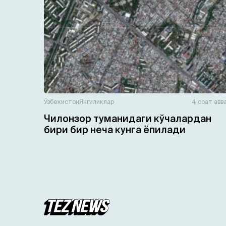
Ўзбекистон
Янгиликлар
4 соат авв
Чилонзор туманидаги кўчалардан
бири бир неча кунга ёпилади