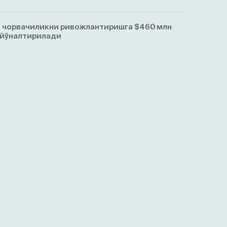
 чорвачиликни ривожлантиришга $460 млн
 йўналтирилади