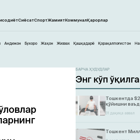
исодиёт
Сиёсат
Спорт
Жамият
Коммунал
Қарорлар
м
Андижон
Бухоро
Жаҳон
Жиззах
Қашқадарё
Қорақалпоғистон
На
БАРЧА ҲУДУДЛАР
Энг кўп ўқилг
Тошкентда $2
қўйишни ваъд
ўловлар
31 дақиқа аввал
ларнинг
Тошкент Милл