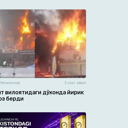
н
Янгиликлар
3 соат аввал
т вилоятидаги дўконда йирик
юз берди