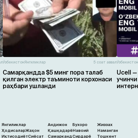
ал
Ўзбекистон
Янгиликлар
5 соат аввал
Ўзбекисто
Самарқандда $5 минг пора талаб
Ucell 
қилган электр таъминоти корхонаси
учинчи
раҳбари ушланди
интерн
Янгиликлар
Андижон
Бухоро
Жиззах
Ҳодисалар
Жаҳон
Қашқадарё
Навоий
Наманган
Иқтисодиёт
Сиёсат
Самарканд
Сирдарё
Тошкент