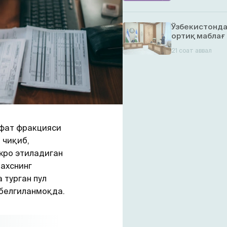
Ўзбекистонда
ортиқ маблағ
21 соат аввал
ифат фракцияси
 чиқиб,
жро этиладиган
ахснинг
 турган пул
белгиланмоқда.