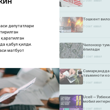
кин
2 соат аввал
Тошкент вило
аси депутатлари
3 соат аввал
тирилган
 қаратилган
да қабул қилди.
Чилонзор тум
ёпилади
аси матбуот
4 соат аввал
Самарқандда 
таъминоти ко
5 соат аввал
Ucell — Ўзбек
мобил интерн
6 соат аввал