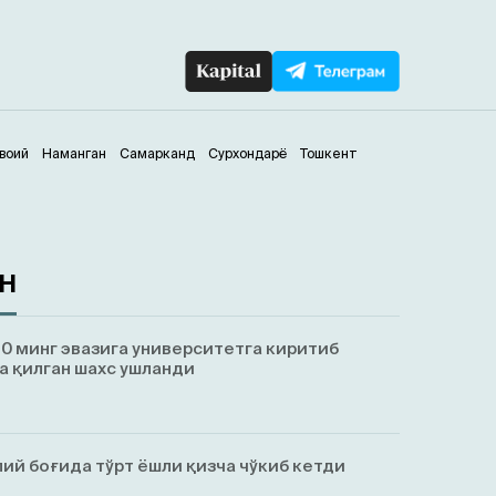
воий
Наманган
Самарканд
Сурхондарё
Тошкент
ан
0 минг эвазига университетга киритиб
а қилган шахс ушланди
ий боғида тўрт ёшли қизча чўкиб кетди