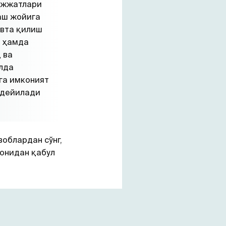
ужжатлари
аш жойига
овта қилиш
ш ҳамда
 ва
лда
га имконият
 дейилади
облардан сўнг,
монидан қабул