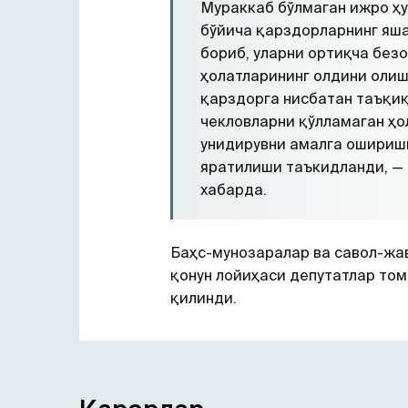
Мураккаб бўлмаган ижро ҳ
бўйича қарздорларнинг яш
бориб, уларни ортиқча без
ҳолатларининг олдини оли
қарздорга нисбатан таъқиқ
чекловларни қўлламаган ҳо
унидирувни амалга ошириш
яратилиши таъкидланди, —
хабарда.
Баҳс-мунозаралар ва савол-жав
қонун лойиҳаси депутатлар то
қилинди.