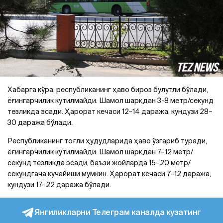
Хабарга кўра, республиканинг ҳаво бироз булутли бўлади,
ёғингарчилик кутилмайди. Шамол шарқдан 3-8 метр/секунд
тезликда эсади. Ҳарорат кечаси 12–14 даража, кундузи 28–
30 даража бўлади.
Республиканинг тоғли ҳудудларида ҳаво ўзгариб туради,
ёғингарчилик кутилмайди. Шамол шарқдан 7–12 метр/
секунд тезликда эсади, баъзи жойларда 15–20 метр/
секундгача кучайиши мумкин. Ҳарорат кечаси 7–12 даража,
кундузи 17–22 даража бўлади.
Янгиликларни Телеграм каналда кузатинг