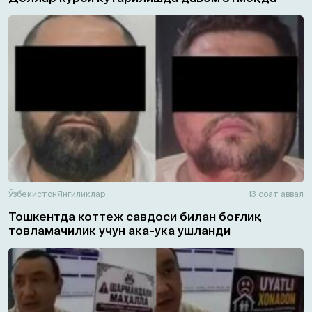
Ўзбекистон
Янгиликлар
13 соат аввал
Тошкентда коттеж савдоси билан боғлиқ
товламачилик учун ака-ука ушланди