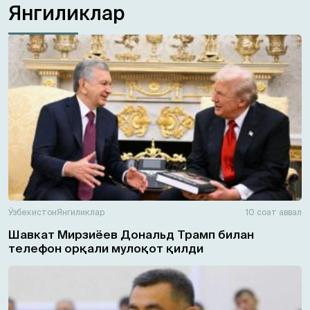
Янгиликлар
Ўзбекистон
Янгиликлар
10 соат аввал
Шавкат Мирзиёев Дональд Трамп билан
телефон орқали мулоқот қилди