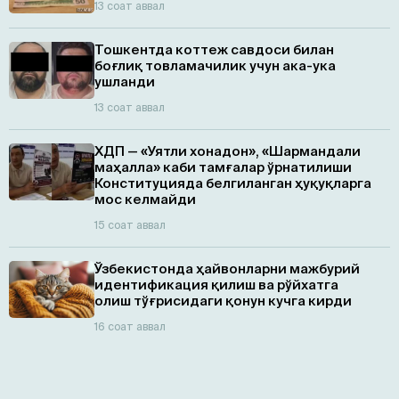
13 соат аввал
Тошкентда коттеж савдоси билан
боғлиқ товламачилик учун ака-ука
ушланди
13 соат аввал
ХДП — «Уятли хонадон», «Шармандали
маҳалла» каби тамғалар ўрнатилиши
Конституцияда белгиланган ҳуқуқларга
мос келмайди
15 соат аввал
Ўзбекистонда ҳайвонларни мажбурий
идентификация қилиш ва рўйхатга
олиш тўғрисидаги қонун кучга кирди
16 соат аввал