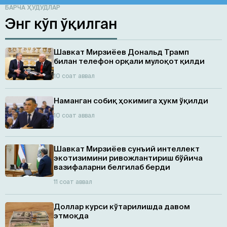
БАРЧА ҲУДУДЛАР
Энг кўп ўқилган
Шавкат Мирзиёев Дональд Трамп
билан телефон орқали мулоқот қилди
10 соат аввал
Наманган собиқ ҳокимига ҳукм ўқилди
10 соат аввал
Шавкат Мирзиёев сунъий интеллект
экотизимини ривожлантириш бўйича
вазифаларни белгилаб берди
11 соат аввал
Доллар курси кўтарилишда давом
этмоқда