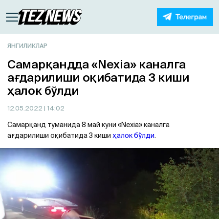
ЯНГИЛИКЛАР
Самарқандда «Nexia» каналга
ағдарилиши оқибатида 3 киши
ҳалок бўлди
12.05.2022
| 14:02
Самарқанд туманида 8 май куни «Nexia» каналга
ағдарилиши оқибатида 3 киши
ҳалок бўлди
.