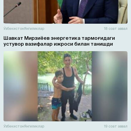
Ўзбекистон
Янгиликлар
18 соат аввал
Шавкат Мирзиёев энергетика тармоғидаги
устувор вазифалар ижроси билан танишди
Ўзбекистон
Янгиликлар
19 соат аввал