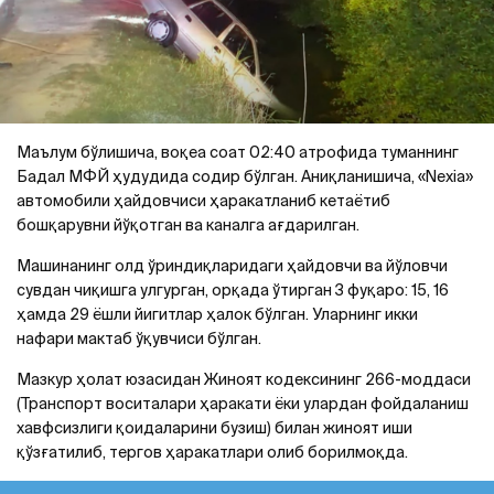
Маълум бўлишича, воқеа соат 02:40 атрофида туманнинг
Бадал МФЙ ҳудудида содир бўлган. Аниқланишича, «Nexia»
автомобили ҳайдовчиси ҳаракатланиб кетаётиб
бошқарувни йўқотган ва каналга ағдарилган.
Машинанинг олд ўриндиқларидаги ҳайдовчи ва йўловчи
сувдан чиқишга улгурган, орқада ўтирган 3 фуқаро: 15, 16
ҳамда 29 ёшли йигитлар ҳалок бўлган. Уларнинг икки
нафари мактаб ўқувчиси бўлган.
Мазкур ҳолат юзасидан Жиноят кодексининг 266-моддаси
(Транспорт воситалари ҳаракати ёки улардан фойдаланиш
хавфсизлиги қоидаларини бузиш) билан жиноят иши
қўзғатилиб, тергов ҳаракатлари олиб борилмоқда.