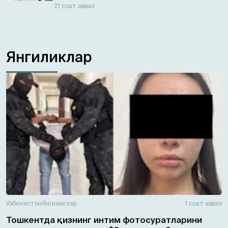
21 соат аввал
Янгиликлар
Ўзбекистон
Янгиликлар
1 соат аввал
Тошкентда қизнинг интим фотосуратларини