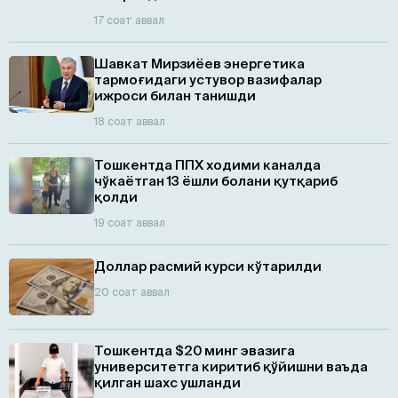
17 соат аввал
Шавкат Мирзиёев энергетика
тармоғидаги устувор вазифалар
ижроси билан танишди
18 соат аввал
Тошкентда ППХ ходими каналда
чўкаётган 13 ёшли болани қутқариб
қолди
19 соат аввал
Доллар расмий курси кўтарилди
20 соат аввал
Тошкентда $20 минг эвазига
университетга киритиб қўйишни ваъда
қилган шахс ушланди