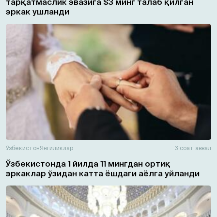
тарқатмаслик эвазига $3 минг талаб қилган
эркак ушланди
Ўзбекистон
Янгиликлар
3 соат аввал
Ўзбекистонда 1 йилда 11 мингдан ортиқ
эркаклар ўзидан катта ёшдаги аёлга уйланди