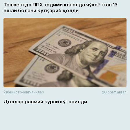
Тошкентда ППХ ходими каналда чўкаётган 13
ёшли болани қутқариб қолди
Ўзбекистон
Янгиликлар
20 соат аввал
Доллар расмий курси кўтарилди