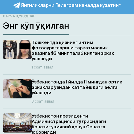
Янгиликларни Телеграм каналда кузатинг
БАРЧА ҲУДУДЛАР
Энг кўп ўқилган
Тошкентда қизнинг интим
фотосуратларини тарқатмаслик
эвазига $3 минг талаб қилган эркак
ушланди
1 соат аввал
Ўзбекистонда 1 йилда 11 мингдан ортиқ
эркаклар ўзидан катта ёшдаги аёлга
уйланди
3 соат аввал
Ўзбекистон президенти
Администрацияси тўғрисидаги
Конституциявий қонун Сенатга
юборилди