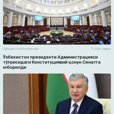
Ўзбекистон
Янгиликлар
17 соат аввал
Ўзбекистон президенти Администрацияси
тўғрисидаги Конституциявий қонун Сенатга
юборилди