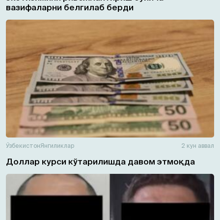
вазифаларни белгилаб берди
Ўзбекистон
Янгиликлар
2 кун аввал
Доллар курси кўтарилишда давом этмоқда