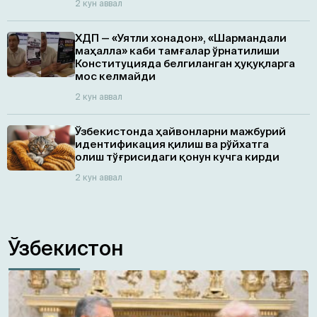
2 кун аввал
ХДП — «Уятли хонадон», «Шармандали
маҳалла» каби тамғалар ўрнатилиши
Конституцияда белгиланган ҳуқуқларга
мос келмайди
2 кун аввал
Ўзбекистонда ҳайвонларни мажбурий
идентификация қилиш ва рўйхатга
олиш тўғрисидаги қонун кучга кирди
2 кун аввал
Ўзбекистон