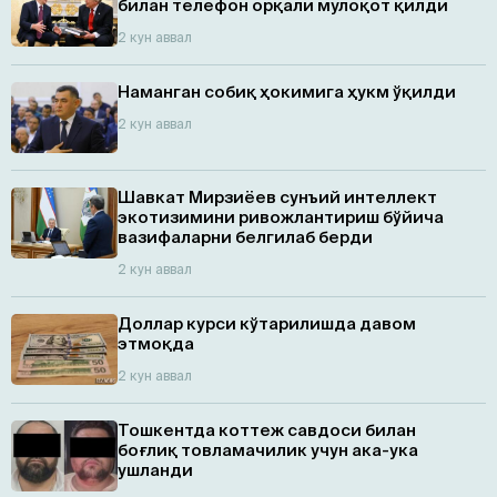
билан телефон орқали мулоқот қилди
2 кун аввал
Наманган собиқ ҳокимига ҳукм ўқилди
2 кун аввал
Шавкат Мирзиёев сунъий интеллект
экотизимини ривожлантириш бўйича
вазифаларни белгилаб берди
2 кун аввал
Доллар курси кўтарилишда давом
этмоқда
2 кун аввал
Тошкентда коттеж савдоси билан
боғлиқ товламачилик учун ака-ука
ушланди