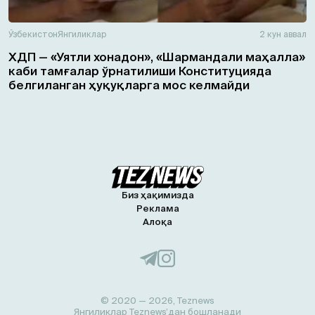
Ўзбекистон
Янгиликлар
2 кун аввал
ХДП — «Уятли хонадон», «Шармандали маҳалла»
каби тамғалар ўрнатилиши Конституцияда
белгиланган ҳуқуқларга мос келмайди
Биз ҳақимизда
Реклама
Алоқа
© 2020 — 2026, Teznews
Янгиликлар Teznews’дан бошланади