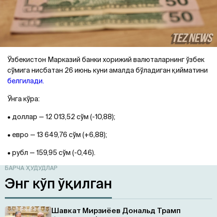
Ўзбекистон Марказий банки хорижий валюталарнинг ўзбек
сўмига нисбатан 26 июнь куни амалда бўладиган қийматини
белгилади.
Ўнга кўра:
• доллар — 12 013,52 сўм (-10,88);
• евро — 13 649,76 сўм (+6,88);
• рубл — 159,95 сўм (-0,46).
БАРЧА ҲУДУДЛАР
Энг кўп ўқилган
Шавкат Мирзиёев Дональд Трамп