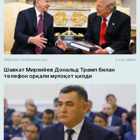
Ўзбекистон
Янгиликлар
2 кун аввал
Шавкат Мирзиёев Дональд Трамп билан
телефон орқали мулоқот қилди