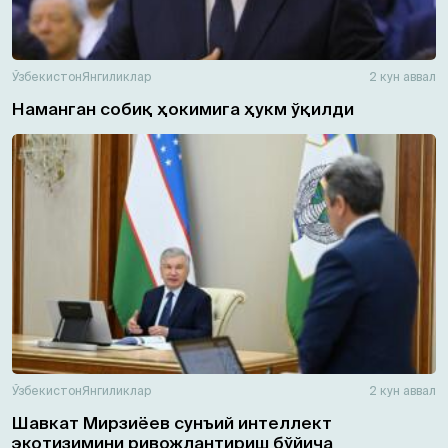
Ўзбекистон
Янгиликлар
2 кун аввал
Наманган собиқ ҳокимига ҳукм ўқилди
Ўзбекистон
Янгиликлар
2 кун аввал
Шавкат Мирзиёев сунъий интеллект
экотизимини ривожлантириш бўйича