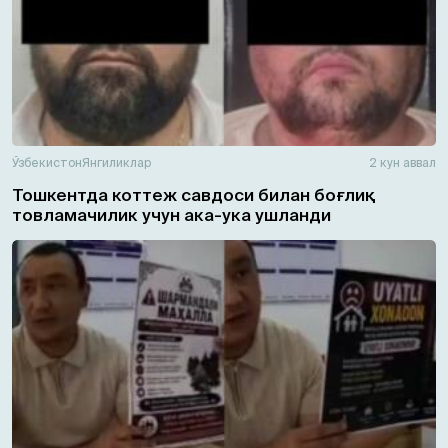
Ўзбекистон
Янгиликлар
2 кун аввал
Тошкентда коттеж савдоси билан боғлиқ
товламачилик учун ака-ука ушланди