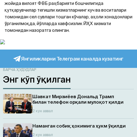
жойида вилоят ФВБ раҳбарияти бошчилигида
қутқарувчилар тегишли хизматларнинг куч ва воситалари
томонидан сел сувлари тошган кўчалар, аҳоли хонадонлари
ўрганилмоқда, йўлларда хавфсизлик ЙҲХ хизмати
томонидан назоратга олинган.
Янгиликларни Телеграм каналда кузатинг
БАРЧА ҲУДУДЛАР
Энг кўп ўқилган
Шавкат Мирзиёев Дональд Трамп
билан телефон орқали мулоқот қилди
2 кун аввал
Наманган собиқ ҳокимига ҳукм ўқилди
2 кун аввал