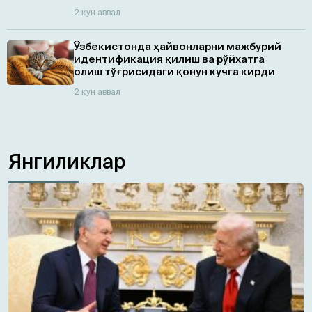
2 кун аввал
Ўзбекистонда ҳайвонларни мажбурий
идентификация қилиш ва рўйхатга
олиш тўғрисидаги қонун кучга кирди
2 кун аввал
Янгиликлар