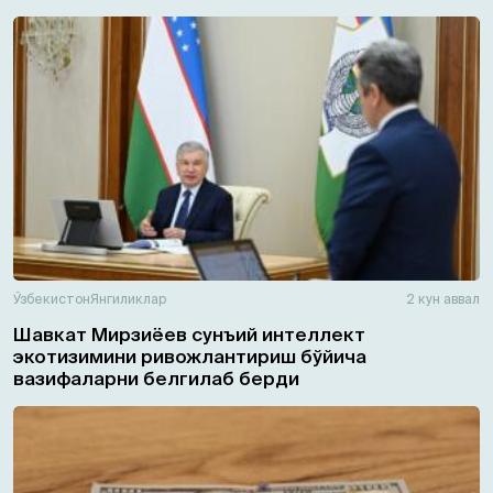
Ўзбекистон
Янгиликлар
2 кун аввал
Шавкат Мирзиёев сунъий интеллект
экотизимини ривожлантириш бўйича
вазифаларни белгилаб берди