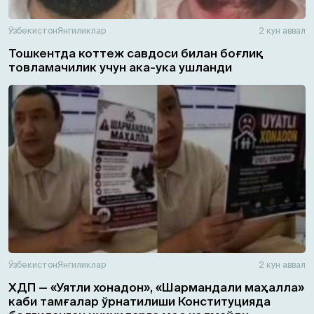
Ўзбекистон
Янгиликлар
2 кун аввал
Тошкентда коттеж савдоси билан боғлиқ
товламачилик учун ака-ука ушланди
Ўзбекистон
Янгиликлар
2 кун аввал
ХДП — «Уятли хонадон», «Шармандали маҳалла»
каби тамғалар ўрнатилиши Конституцияда