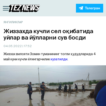
ЯНГИЛИКЛАР
Жиззахда кучли сел оқибатида
уйлар ва йўлларни сув босди
04.05.2022
| 17:52
Жиззах вилояти Зомин туманининг тоғли ҳудудларида 4
май куни кучли ёғингарчилик
кузатилди
.