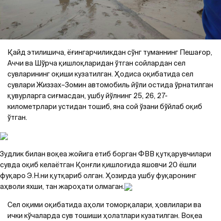
Қайд этилишича, ёғингарчиликдан сўнг туманнинг Пешағор,
Аччи ва Шўрча қишлоқларидан ўтган сойлардан сел
сувларининг оқиши кузатилган. Ҳодиса оқибатида сел
сувлари Жиззах–Зомин автомобиль йўли остида ўрнатилган
қувурларга сиғмасдан, ушбу йўлнинг 25, 26, 27-
километрлари устидан тошиб, яна сой ўзани бўйлаб оқиб
ўтган.
Зудлик билан воқеа жойига етиб борган ФВВ қутқарувчилари
сувда оқиб келаётган Қонғли қишлоғида яшовчи 20 ёшли
фуқаро Э.Н.ни қутқариб олган. Ҳозирда ушбу фуқаронинг
аҳволи яхши, тан жароҳати олмаган.
Сел оқими оқибатида аҳоли томорқалари, ҳовлилари ва
ички кўчаларда сув тошиши ҳолатлари кузатилган. Воқеа