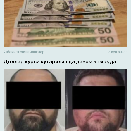
Ўзбекистон
Янгиликлар
2 кун аввал
Доллар курси кўтарилишда давом этмоқда