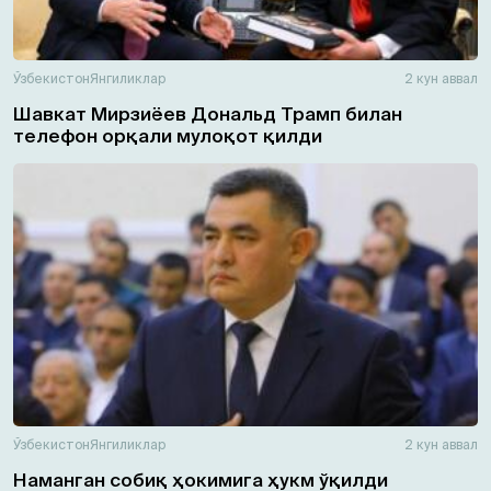
Ўзбекистон
Янгиликлар
2 кун аввал
Шавкат Мирзиёев Дональд Трамп билан
телефон орқали мулоқот қилди
Ўзбекистон
Янгиликлар
2 кун аввал
Наманган собиқ ҳокимига ҳукм ўқилди