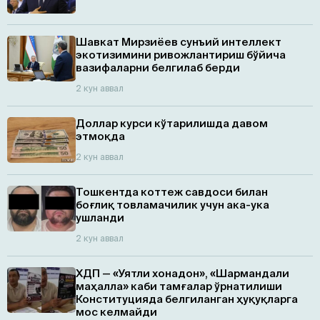
Шавкат Мирзиёев сунъий интеллект
экотизимини ривожлантириш бўйича
вазифаларни белгилаб берди
2 кун аввал
Доллар курси кўтарилишда давом
этмоқда
2 кун аввал
Тошкентда коттеж савдоси билан
боғлиқ товламачилик учун ака-ука
ушланди
2 кун аввал
ХДП — «Уятли хонадон», «Шармандали
маҳалла» каби тамғалар ўрнатилиши
Конституцияда белгиланган ҳуқуқларга
мос келмайди